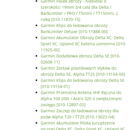
Garmin Pasek obroży - niebieski o
szerokości 19mm 3/4 cala dla Delta /
BarkLimiter / PRO / T5mini / TT15mini, z
rolką [010-11870-15]
Garmin Klips do ładowania obroży
BarkLimiter Deluxe [010-11888-00]
Garmin Akumulator Obroży Delta XC, Delta
Sport XC, Upland XC bateria zamienna [010-
11925-00]
Garmin Dodatkowa obroża Delta SE [010-
02608-11]
Garmin Zestaw plastikowych styków do
obroży Delta SE, Alpha TT25 [010-13154-00]
Garmin Klips do ładowania obroży Delta SE
[010-13154-01]
Garmin Przenośna Antena VHF Ręczna do
Alpha 100 200i / Astro 320 o zwiększonym
zasięgu [010-12897-02]
Garmin Zaczep do ładowania obroży dla
psów Alpha T20 / TT25 [010-13023-04]
Garmin Akumulator Pilota (urządzenie
ręczne) Delta XC, Delta Sport XC, Upland XC