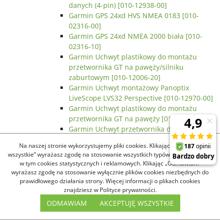
danych (4-pin) [010-12938-00]
Garmin GPS 24xd HVS NMEA 0183 [010-
02316-00]
Garmin GPS 24xd NMEA 2000 biała [010-
02316-10]
Garmin Uchwyt plastikowy do montażu
przetwornika GT na pawęży/silniku
zaburtowym [010-12006-20]
Garmin Uchwyt montażowy Panoptix
LiveScope LVS32 Perspective [010-12970-00]
Garmin Uchwyt plastikowy do montażu
przetwornika GT na pawęży [010-13070-00]
Garmin Uchwyt przetwornika do silnika
zaburtowego - dwie obejmy [010-13071-00]
Na naszej stronie wykorzystujemy pliki cookies. Klikając „Akceptuję
Garmin Przewód kabel zasilający GPSMAP
wszystkie” wyrażasz zgodę na stosowanie wszystkich typów plików cookies,
seria 4000 5000 [010-10922-00]
w tym cookies statystycznych i reklamowych. Klikając „Odmawiam”
Garmin Uchwyt do trybu perspektywicznego
wyrażasz zgodę na stosowanie wyłącznie plików cookies niezbędnych do
LiveScope PLUS LVS34 [010-13228-00]
prawidłowego działania strony. Więcej informacji o plikach cookies
znajdziesz w Polityce prywatności.
Garmin Uchwyt do montażu na silniku
zaburtowym Panoptix LiveScope PLUS LVS34
ODMAWIAM
AKCEPTUJĘ WSZYSTKIE
[010-13228-01]