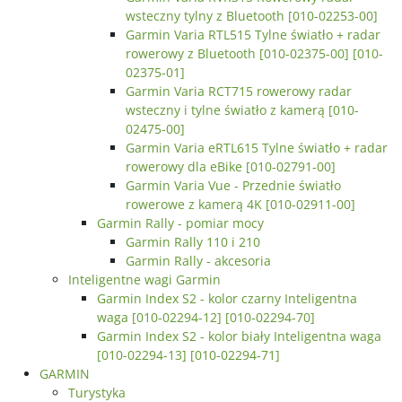
wsteczny tylny z Bluetooth [010-02253-00]
Garmin Varia RTL515 Tylne światło + radar
rowerowy z Bluetooth [010-02375-00] [010-
02375-01]
Garmin Varia RCT715 rowerowy radar
wsteczny i tylne światło z kamerą [010-
02475-00]
Garmin Varia eRTL615 Tylne światło + radar
rowerowy dla eBike [010-02791-00]
Garmin Varia Vue - Przednie światło
rowerowe z kamerą 4K [010-02911-00]
Garmin Rally - pomiar mocy
Garmin Rally 110 i 210
Garmin Rally - akcesoria
Inteligentne wagi Garmin
Garmin Index S2 - kolor czarny Inteligentna
waga [010-02294-12] [010-02294-70]
Garmin Index S2 - kolor biały Inteligentna waga
[010-02294-13] [010-02294-71]
GARMIN
Turystyka