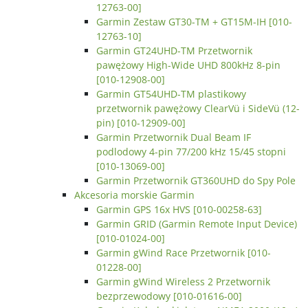
12763-00]
Garmin Zestaw GT30-TM + GT15M-IH [010-
12763-10]
Garmin GT24UHD-TM Przetwornik
pawężowy High-Wide UHD 800kHz 8-pin
[010-12908-00]
Garmin GT54UHD-TM plastikowy
przetwornik pawężowy ClearVü i SideVü (12-
pin) [010-12909-00]
Garmin Przetwornik Dual Beam IF
podlodowy 4-pin 77/200 kHz 15/45 stopni
[010-13069-00]
Garmin Przetwornik GT360UHD do Spy Pole
Akcesoria morskie Garmin
Garmin GPS 16x HVS [010-00258-63]
Garmin GRID (Garmin Remote Input Device)
[010-01024-00]
Garmin gWind Race Przetwornik [010-
01228-00]
Garmin gWind Wireless 2 Przetwornik
bezprzewodowy [010-01616-00]