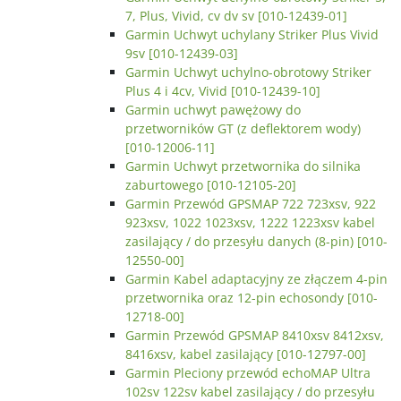
7, Plus, Vivid, cv dv sv [010-12439-01]
Garmin Uchwyt uchylany Striker Plus Vivid
9sv [010-12439-03]
Garmin Uchwyt uchylno-obrotowy Striker
Plus 4 i 4cv, Vivid [010-12439-10]
Garmin uchwyt pawężowy do
przetworników GT (z deflektorem wody)
[010-12006-11]
Garmin Uchwyt przetwornika do silnika
zaburtowego [010-12105-20]
Garmin Przewód GPSMAP 722 723xsv, 922
923xsv, 1022 1023xsv, 1222 1223xsv kabel
zasilający / do przesyłu danych (8-pin) [010-
12550-00]
Garmin Kabel adaptacyjny ze złączem 4-pin
przetwornika oraz 12-pin echosondy [010-
12718-00]
Garmin Przewód GPSMAP 8410xsv 8412xsv,
8416xsv, kabel zasilający [010-12797-00]
Garmin Pleciony przewód echoMAP Ultra
102sv 122sv kabel zasilający / do przesyłu