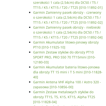
szerokości 1 cala (2,54cm) dla DC50 / T5 /
TT15 / K5 / KT15 / T20 / TT25 [010-11892-01]
Garmin Zamienny pasek obroży - czerwony
o szerokości 1 cala (2,54cm) dla DC50 / T5 /
TT15 / K5 / KT15 / T20 / TT25 [010-11892-02]
Garmin Zamienny pasek obroży - niebieski
o szerokości 1 cala (2,54cm) dla DC50 / T5 /
TT15 / K5 / KT15 / T20 / TT25 [010-11892-04]
Garmin Akumulator litowo-jonowy obroży
PT10 [010-11925-10]
Garmin Zestaw styków do obroży PT10
SPORT PRO, PRO 550 70 TT15mini [010-
12180-03]
Garmin Akumulator bateria litowo-jonowa
dla obroży TT 15 mini i T 5 mini [010-11828-
40]
Garmin Antena VHF Alpha 100 / Astro 320 -
zapasowa [010-10856-00]
Garmin Zestaw metalowych styków do
obroży TT15, T5, K15, KT15, Alpha TT25
[010-11828-04]