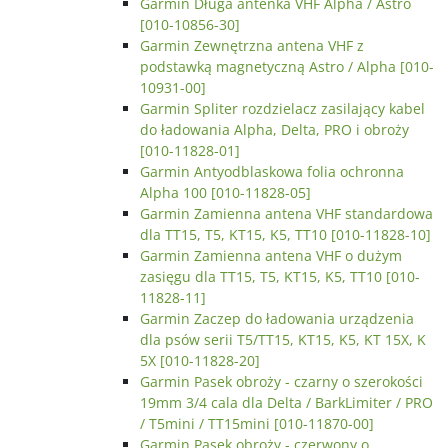
Garmin Długa antenka VHF Alpha / Astro
[010-10856-30]
Garmin Zewnętrzna antena VHF z
podstawką magnetyczną Astro / Alpha [010-
10931-00]
Garmin Spliter rozdzielacz zasilający kabel
do ładowania Alpha, Delta, PRO i obroży
[010-11828-01]
Garmin Antyodblaskowa folia ochronna
Alpha 100 [010-11828-05]
Garmin Zamienna antena VHF standardowa
dla TT15, T5, KT15, K5, TT10 [010-11828-10]
Garmin Zamienna antena VHF o dużym
zasięgu dla TT15, T5, KT15, K5, TT10 [010-
11828-11]
Garmin Zaczep do ładowania urządzenia
dla psów serii T5/TT15, KT15, K5, KT 15X, K
5X [010-11828-20]
Garmin Pasek obroży - czarny o szerokości
19mm 3/4 cala dla Delta / BarkLimiter / PRO
/ T5mini / TT15mini [010-11870-00]
Garmin Pasek obroży - czerwony o