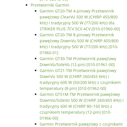
Przetworniki Garmin
Garmin GT20-TM 4-pinowy Przetwornik
pawężowy ClearVü 500 W (CHIRP 455/800
kHz) i tradycyjny 500 W (77/200 kHz) dla
STRIKER PLUS 7CV 5CV 4CV [010-01960-00]
Garmin GT20-TM 8-pinowy Przetwornik
pawężowy DownVu 500 W (CHIRP 455/800
kHz) i tradycyjny 500 W (77/200 kHz) [010-
01960-01]
Garmin GT30-TM Przetwornik pawężowy
DownVü/SideVü (12-pin) [010-01961-00]
Garmin GT21-TM Przetwornik pawężowy
DownVü 500 W (CHIRP 260/455 kHz) i
tradycyjny 600 W (50/200 kHz) z czujnikiem
temperatury (8-pin) [010-01962-00]
Garmin GT51M-TM Przetwornik pawężowy
DownVü/SideVü 500 W (CHIRP 260/455 kHz) i
tradycyjny 600 W (CHIRP 80–160 kHz) z
czujnikiem temperatury (12-pin) [010-
01966-00]
Garmin Przetwornik pawężowy z czujnikami