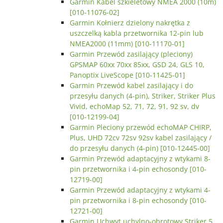
Garmin Kabel szkieletowy NMEA 2000 (10m)
[010-11076-02]
Garmin Kołnierz dzielony nakrętka z
uszczelką kabla przetwornika 12-pin lub
NMEA2000 (11mm) [010-11170-01]
Garmin Przewód zasilający (pleciony)
GPSMAP 60xx 70xx 85xx, GSD 24, GLS 10,
Panoptix LiveScope [010-11425-01]
Garmin Przewód kabel zasilający i do
przesyłu danych (4-pin), Striker, Striker Plus
Vivid, echoMap 52, 71, 72, 91, 92 sv, dv
[010-12199-04]
Garmin Pleciony przewód echoMAP CHIRP,
Plus, UHD 72cv 72sv 92sv kabel zasilający /
do przesyłu danych (4-pin) [010-12445-00]
Garmin Przewód adaptacyjny z wtykami 8-
pin przetwornika i 4-pin echosondy [010-
12719-00]
Garmin Przewód adaptacyjny z wtykami 4-
pin przetwornika i 8-pin echosondy [010-
12721-00]
Garmin Uchwyt uchylno-obrotowy Striker 5,