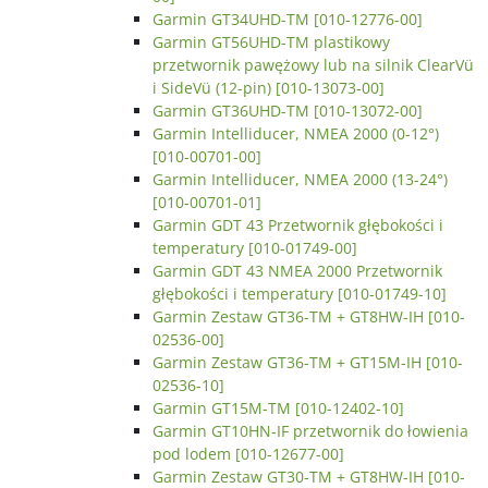
Garmin GT34UHD-TM [010-12776-00]
Garmin GT56UHD-TM plastikowy
przetwornik pawężowy lub na silnik ClearVü
i SideVü (12-pin) [010-13073-00]
Garmin GT36UHD-TM [010-13072-00]
Garmin Intelliducer, NMEA 2000 (0-12°)
[010-00701-00]
Garmin Intelliducer, NMEA 2000 (13-24°)
[010-00701-01]
Garmin GDT 43 Przetwornik głębokości i
temperatury [010-01749-00]
Garmin GDT 43 NMEA 2000 Przetwornik
głębokości i temperatury [010-01749-10]
Garmin Zestaw GT36-TM + GT8HW-IH [010-
02536-00]
Garmin Zestaw GT36-TM + GT15M-IH [010-
02536-10]
Garmin GT15M-TM [010-12402-10]
Garmin GT10HN-IF przetwornik do łowienia
pod lodem [010-12677-00]
Garmin Zestaw GT30-TM + GT8HW-IH [010-