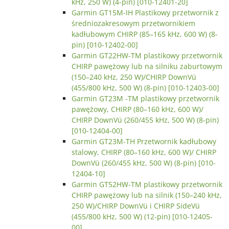
kHz, 250 W) (4-pin) [010-12401-20]
Garmin GT15M-IH Plastikowy przetwornik z
średniozakresowym przetwornikiem
kadłubowym CHIRP (85–165 kHz, 600 W) (8-
pin) [010-12402-00]
Garmin GT22HW-TM plastikowy przetwornik
CHIRP pawężowy lub na silniku zaburtowym
(150–240 kHz, 250 W)/CHIRP DownVü
(455/800 kHz, 500 W) (8-pin) [010-12403-00]
Garmin GT23M -TM plastikowy przetwornik
pawężowy, CHIRP (80–160 kHz, 600 W)/
CHIRP DownVü (260/455 kHz, 500 W) (8-pin)
[010-12404-00]
Garmin GT23M-TH Przetwornik kadłubowy
stalowy, CHIRP (80–160 kHz, 600 W)/ CHIRP
DownVü (260/455 kHz, 500 W) (8-pin) [010-
12404-10]
Garmin GT52HW-TM plastikowy przetwornik
CHIRP pawężowy lub na silnik (150–240 kHz,
250 W)/CHIRP DownVü i CHIRP SideVü
(455/800 kHz, 500 W) (12-pin) [010-12405-
00]