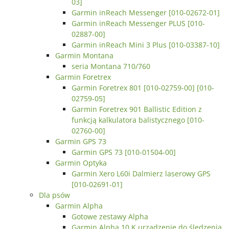
03]
Garmin inReach Messenger [010-02672-01]
Garmin inReach Messenger PLUS [010-
02887-00]
Garmin inReach Mini 3 Plus [010-03387-10]
Garmin Montana
seria Montana 710/760
Garmin Foretrex
Garmin Foretrex 801 [010-02759-00] [010-
02759-05]
Garmin Foretrex 901 Ballistic Edition z
funkcją kalkulatora balistycznego [010-
02760-00]
Garmin GPS 73
Garmin GPS 73 [010-01504-00]
Garmin Optyka
Garmin Xero L60i Dalmierz laserowy GPS
[010-02691-01]
Dla psów
Garmin Alpha
Gotowe zestawy Alpha
Garmin Alpha 10 K urządzenie do śledzenia