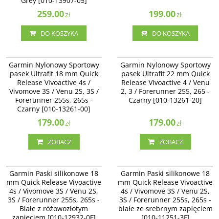
Grey [010-13907-05]
259.00
199.00
zł
zł
DO KOSZYKA
DO KOSZYKA
010-13261-00
010-13261-20
Garmin Nylonowy Sportowy pasek
Garmin Nylonowy Sportowy pasek
Garmin Nylonowy Sportowy
Garmin Nylonowy Sportowy
Ultrafit 18 mm Quick Release
Ultrafit 22 mm Quick Release
pasek Ultrafit 18 mm Quick
pasek Ultrafit 22 mm Quick
Vivoactive 4s / Vivomove 3S / Venu
Vivoactive 4 / Venu 2, 3 /
Release Vivoactive 4s /
Release Vivoactive 4 / Venu
2S, 3S / Forerunner 255s, 265s -
Forerunner 255, 265 - Czarny [010-
Czarny [010-13261-00]
Vivomove 3S / Venu 2S, 3S /
13261-20]
2, 3 / Forerunner 255, 265 -
Forerunner 255s, 265s -
Czarny [010-13261-20]
Dostępność
:
Zakończono
Dostępność
:
Zakończono
Czarny [010-13261-00]
produkcję. Produkt niedostępny.
produkcję. Produkt niedostępny.
179.00
179.00
zł
zł
ZOBACZ
ZOBACZ
010-12932-0F
010-11251-3F
Garmin Paski silikonowe 18 mm
Garmin Paski silikonowe 18 mm
Garmin Paski silikonowe 18
Garmin Paski silikonowe 18
Quick Release Vivoactive 4s /
Quick Release Vivoactive 4s /
mm Quick Release Vivoactive
mm Quick Release Vivoactive
Vivomove 3S / Venu 2S - Białe z
Vivomove 3S / Venu 2S - białe ze
4s / Vivomove 3S / Venu 2S,
4s / Vivomove 3S / Venu 2S,
różowozłotym zapięciem [010-
srebrnym zapięciem [010-11251-3F]
3S / Forerunner 255s, 265s -
12932-0F]
3S / Forerunner 255s, 265s -
Białe z różowozłotym
białe ze srebrnym zapięciem
zapięciem [010-12932-0F]
[010-11251-3F]