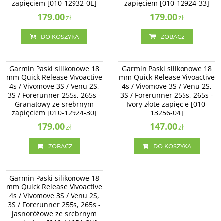
zapięciem [010-12932-0E]
zapięciem [010-12924-33]
produkcję. Produkt niedostępny.
179.00
179.00
zł
zł
DO KOSZYKA
ZOBACZ
010-12924-30
010-13256-04
Garmin Paski silikonowe 18 mm
Garmin Paski silikonowe 18 mm
Garmin Paski silikonowe 18
Garmin Paski silikonowe 18
Quick Release Vivoactive 4s /
Quick Release Vivoactive 4s /
mm Quick Release Vivoactive
mm Quick Release Vivoactive
Vivomove 3S / Venu 2S -
Vivomove 3S / Venu 2S, 3S /
4s / Vivomove 3S / Venu 2S,
4s / Vivomove 3S / Venu 2S,
Granatowy ze srebrnym zapięciem
Forerunner 255s, 265s - Ivory złote
3S / Forerunner 255s, 265s -
[010-12924-30]
3S / Forerunner 255s, 265s -
zapięcie [010-13256-04]
Granatowy ze srebrnym
Ivory złote zapięcie [010-
Dostępność
:
Zakończono
zapięciem [010-12924-30]
13256-04]
produkcję. Produkt niedostępny.
179.00
147.00
zł
zł
ZOBACZ
DO KOSZYKA
010-11251-3H
Garmin Paski silikonowe 18 mm
Garmin Paski silikonowe 18
Quick Release Vivoactive 4s /
mm Quick Release Vivoactive
Vivomove 3S / Venu 2S -
4s / Vivomove 3S / Venu 2S,
jasnoróżowe ze srebrnym
3S / Forerunner 255s, 265s -
zapięciem [010-11251-3H]
jasnoróżowe ze srebrnym