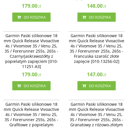
179.00
148.00
zł
zł
DO KOSZYKA
DO KOSZYKA
010-11251-A3
010-13256-02
Garmin Paski silikonowe 18 mm
Garmin Paski silikonowe 18 mm
Garmin Paski silikonowe 18
Garmin Paski silikonowe 18
Quick Release Vivoactive 4s /
Quick Release Vivoactive 4s /
mm Quick Release Vivoactive
mm Quick Release Vivoactive
Vivomove 3S / Venu 2S /
Vivomove 3S / Venu 2S, 3S /
4s / Vivomove 3S / Venu 2S,
4s / Vivomove 3S / Venu 2S,
Forerunner 255s, 265s -
Forerunner 255s, 265s - Francuska
3S / Forerunner 255s, 265s -
Czarny/jaskrawożółty z popielatym
3S / Forerunner 255s, 265s -
szarość złote zapięcie [010-13256-
zapięciem [010-11251-A3]
02]
Czarny/jaskrawożółty z
Francuska szarość złote
popielatym zapięciem [010-
zapięcie [010-13256-02]
11251-A3]
179.00
147.00
zł
zł
DO KOSZYKA
DO KOSZYKA
010-12932-0E
010-12924-33
Garmin Paski silikonowe 18 mm
Garmin Paski silikonowe 18 mm
Garmin Paski silikonowe 18
Garmin Paski silikonowe 18
Quick Release Vivoactive 4s /
Quick Release Vivoactive 4s /
mm Quick Release Vivoactive
mm Quick Release Vivoactive
Vivomove 3S / Venu 2S - Grafitowe
Vivomove 3S / Venu 2S -
4s / Vivomove 3S / Venu 2S,
4s / Vivomove 3S / Venu 2S,
z popielatym zapięciem [010-12932-
Granatowy z różowo-złotym
3S / Forerunner 255s, 265s -
0E]
3S / Forerunner 255s, 265s -
zapięciem [010-12924-33]
Grafitowe z popielatym
Granatowy z różowo-złotym
Dostępność
:
Zakończono