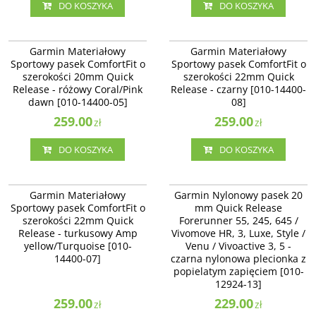
DO KOSZYKA
DO KOSZYKA
010-14400-05
010-14400-08
Garmin Materiałowy Sportowy
Garmin Materiałowy Sportowy
Garmin Materiałowy
Garmin Materiałowy
pasek ComfortFit o szerokości
pasek ComfortFit o szerokości
Sportowy pasek ComfortFit o
Sportowy pasek ComfortFit o
20mm Quick Release - różowy
22mm Quick Release - czarny [010-
szerokości 20mm Quick
szerokości 22mm Quick
Coral/Pink dawn [010-14400-05]
14400-08]
Release - różowy Coral/Pink
Release - czarny [010-14400-
dawn [010-14400-05]
08]
259.00
259.00
zł
zł
DO KOSZYKA
DO KOSZYKA
010-14400-07
010-12924-13
Garmin Materiałowy Sportowy
Garmin Nylonowy pasek 20 mm
Garmin Materiałowy
Garmin Nylonowy pasek 20
pasek ComfortFit o szerokości
Quick Release Forerunner 55, 245,
Sportowy pasek ComfortFit o
mm Quick Release
22mm Quick Release - turkusowy
645 / Vivomove HR, 3, Luxe, Style /
szerokości 22mm Quick
Forerunner 55, 245, 645 /
Amp yellow/Turquoise [010-14400-
Venu / Vivoactive 3 - czarna
07]
Release - turkusowy Amp
Vivomove HR, 3, Luxe, Style /
nylonowa plecionka z popielatym
zapięciem [010-12924-13]
yellow/Turquoise [010-
Venu / Vivoactive 3, 5 -
14400-07]
czarna nylonowa plecionka z
popielatym zapięciem [010-
12924-13]
259.00
229.00
zł
zł