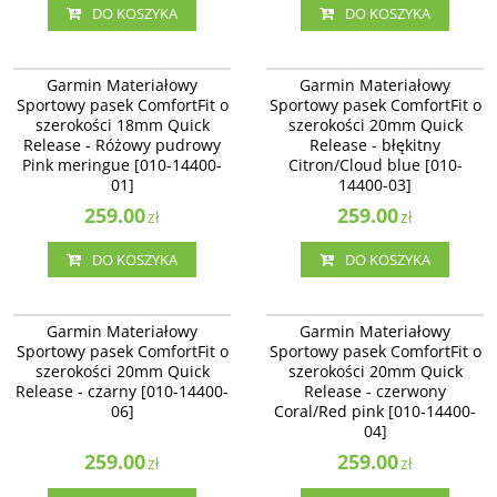
DO KOSZYKA
DO KOSZYKA
010-14400-01
010-14400-03
Garmin Materiałowy Sportowy
Garmin Materiałowy Sportowy
Garmin Materiałowy
Garmin Materiałowy
pasek ComfortFit o szerokości
pasek ComfortFit o szerokości
Sportowy pasek ComfortFit o
Sportowy pasek ComfortFit o
18mm Quick Release - Różowy
20mm Quick Release - błękitny
szerokości 18mm Quick
szerokości 20mm Quick
pudrowy Pink meringue [010-
Citron/Cloud blue [010-14400-03]
14400-01]
Release - Różowy pudrowy
Release - błękitny
Pink meringue [010-14400-
Citron/Cloud blue [010-
01]
14400-03]
259.00
259.00
zł
zł
DO KOSZYKA
DO KOSZYKA
010-14400-06
010-14400-04
Garmin Materiałowy Sportowy
Garmin Materiałowy Sportowy
Garmin Materiałowy
Garmin Materiałowy
pasek ComfortFit o szerokości
pasek ComfortFit o szerokości
Sportowy pasek ComfortFit o
Sportowy pasek ComfortFit o
20mm Quick Release - czarny [010-
20mm Quick Release - czerwony
szerokości 20mm Quick
szerokości 20mm Quick
14400-06]
Coral/Red pink [010-14400-04]
Release - czarny [010-14400-
Release - czerwony
06]
Coral/Red pink [010-14400-
04]
259.00
259.00
zł
zł