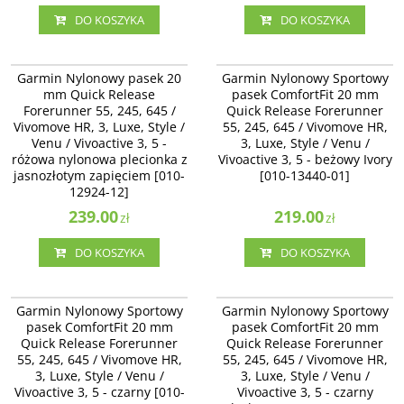
DO KOSZYKA
DO KOSZYKA
010-12924-12
010-13440-01
Garmin Nylonowy pasek 20 mm
Garmin Nylonowy Sportowy pasek
Garmin Nylonowy pasek 20
Garmin Nylonowy Sportowy
Quick Release Forerunner 55, 245,
ComfortFit 20 mm Quick Release
mm Quick Release
pasek ComfortFit 20 mm
645 / Vivomove HR, 3, Luxe, Style /
Forerunner 55, 245, 645 /
Forerunner 55, 245, 645 /
Quick Release Forerunner
Venu / Vivoactive 3 - różowa
Vivomove HR, 3, Luxe, Style / Venu
Vivomove HR, 3, Luxe, Style /
nylonowa plecionka z jasnozłotym
/ Vivoactive 3, 5 - beżowy Ivory
55, 245, 645 / Vivomove HR,
zapięciem [010-12924-12]
[010-13440-01]
Venu / Vivoactive 3, 5 -
3, Luxe, Style / Venu /
różowa nylonowa plecionka z
Vivoactive 3, 5 - beżowy Ivory
jasnozłotym zapięciem [010-
[010-13440-01]
12924-12]
239.00
219.00
zł
zł
DO KOSZYKA
DO KOSZYKA
010-13440-00
010-13900-00
Garmin Nylonowy Sportowy pasek
Garmin Nylonowy Sportowy pasek
Garmin Nylonowy Sportowy
Garmin Nylonowy Sportowy
ComfortFit 20 mm Quick Release
ComfortFit 20 mm Quick Release
pasek ComfortFit 20 mm
pasek ComfortFit 20 mm
Forerunner 55, 245, 645 /
Forerunner 55, 245, 645 /
Quick Release Forerunner
Quick Release Forerunner
Vivomove HR, 3, Luxe, Style / Venu
Vivomove HR, 3, Luxe, Style / Venu
/ Vivoactive 3, 5 - czarny [010-
55, 245, 645 / Vivomove HR,
/ Vivoactive 3, 5 - czarny
55, 245, 645 / Vivomove HR,
13440-00]
Black/Azure [010-13900-00]
3, Luxe, Style / Venu /
3, Luxe, Style / Venu /
Vivoactive 3, 5 - czarny [010-
Vivoactive 3, 5 - czarny