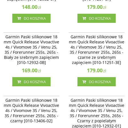
148.00
179.00
zł
zł
DO KOSZYKA
DO KOSZYKA
010-12932-0B
010-11251-3E
Garmin Paski silikonowe 18 mm
Garmin Paski silikonowe 18 mm
Garmin Paski silikonowe 18
Garmin Paski silikonowe 18
Quick Release Vivoactive 4s /
Quick Release Vivoactive 4s /
mm Quick Release Vivoactive
mm Quick Release Vivoactive
Vivomove 3S / Venu 2S - Biały ze
Vivomove 3S / Venu 2S - czarne ze
4s / Vivomove 3S / Venu 2S,
4s / Vivomove 3S / Venu 2S,
srebrnym zapięciem [010-12932-
srebrnym zapięciem [010-11251-3E]
3S / Forerunner 255s, 265s -
0B]
3S / Forerunner 255s, 265s -
Biały ze srebrnym zapięciem
czarne ze srebrnym
[010-12932-0B]
zapięciem [010-11251-3E]
169.00
179.00
zł
zł
DO KOSZYKA
DO KOSZYKA
010-13406-02
010-12932-01
Garmin Paski silikonowe 18 mm
Garmin Paski silikonowe 18 mm
Garmin Paski silikonowe 18
Garmin Paski silikonowe 18
Quick Release Vivoactive 4s /
Quick Release Vivoactive 4s /
mm Quick Release Vivoactive
mm Quick Release Vivoactive
Vivomove 3S / Venu 2S, 3S /
Vivomove 3S / Venu 2S - Czarny z
4s / Vivomove 3S / Venu 2S,
4s / Vivomove 3S / Venu 2S,
Forerunner 255s, 265s - czarny
popielatym zapięciem [010-12932-
3S / Forerunner 255s, 265s -
[010-13406-02]
3S / Forerunner 255s, 265s -
01]
czarny [010-13406-02]
Czarny z popielatym
zapięciem [010-12932-01]