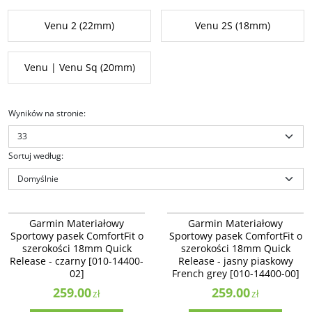
Venu 2 (22mm)
Venu 2S (18mm)
Venu | Venu Sq (20mm)
Wyników na stronie
:
Sortuj według
:
010-14400-02
010-14400-00
Garmin Materiałowy Sportowy
Garmin Materiałowy Sportowy
Garmin Materiałowy
Garmin Materiałowy
pasek ComfortFit o szerokości
pasek ComfortFit o szerokości
Sportowy pasek ComfortFit o
Sportowy pasek ComfortFit o
18mm Quick Release - czarny [010-
18mm Quick Release - jasny
szerokości 18mm Quick
szerokości 18mm Quick
14400-02]
piaskowy French grey [010-14400-
Release - czarny [010-14400-
00]
Release - jasny piaskowy
02]
French grey [010-14400-00]
259.00
259.00
zł
zł