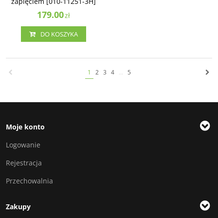
zapięciem [010-11251-3H]
179.00
zł
DO KOSZYKA
1
2
3
4
...
5
Moje konto
Logowanie
Rejestracja
Przechowalnia
Zakupy