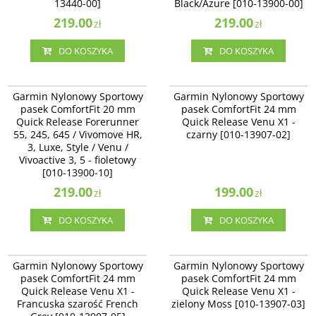
13440-00]
Black/Azure [010-13900-00]
219.00
219.00
zł
zł
DO KOSZYKA
DO KOSZYKA
010-13900-10
010-13907-02
Garmin Nylonowy Sportowy pasek
Garmin Nylonowy Sportowy pasek
Garmin Nylonowy Sportowy
Garmin Nylonowy Sportowy
ComfortFit 20 mm Quick Release
ComfortFit 24 mm Quick Release
pasek ComfortFit 20 mm
pasek ComfortFit 24 mm
Forerunner 55, 245, 645 /
Venu X1 - czarny [010-13907-02]
Quick Release Forerunner
Quick Release Venu X1 -
Vivomove HR, 3, Luxe, Style / Venu
/ Vivoactive 3, 5 - fioletowy [010-
55, 245, 645 / Vivomove HR,
czarny [010-13907-02]
13900-10]
3, Luxe, Style / Venu /
Vivoactive 3, 5 - fioletowy
[010-13900-10]
219.00
199.00
zł
zł
DO KOSZYKA
DO KOSZYKA
010-13907-05
010-13907-03
Garmin Nylonowy Sportowy pasek
Garmin Nylonowy Sportowy pasek
Garmin Nylonowy Sportowy
Garmin Nylonowy Sportowy
ComfortFit 24 mm Quick Release
ComfortFit 24 mm Quick Release
pasek ComfortFit 24 mm
pasek ComfortFit 24 mm
Venu X1 - Francuska szarość
Venu X1 - zielony Moss [010-13907-
Quick Release Venu X1 -
Quick Release Venu X1 -
French Grey [010-13907-05]
03]
Francuska szarość French
zielony Moss [010-13907-03]