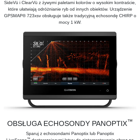
SideVü i ClearVü z żywymi paletami kolorów o wysokim kontraście,
które ułatwiają odróżnianie ryb od innych obiektów. Urządzenie
GPSMAP® 723xsv obsługuje także tradycyjną echosondę CHIRP o
mocy 1 kW.
™
OBSŁUGA ECHOSONDY PANOPTIX
Sparuj z echosondami
Panoptix
lub
Panoptix
™