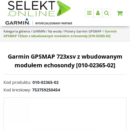
Menu
Panel
Szukaj
Kategoria główna
/
GARMIN
/
Na wodę
/
Plotery Garmin GPSMAP
/
Garmin
GPSMAP 723xsv z wbudowanym modułem echosondy [010-02365-02]
Garmin GPSMAP 723xsv z wbudowanym
modułem echosondy [010-02365-02]
Kod produktu
:
010-02365-02
Kod kreskowy
:
753759250454