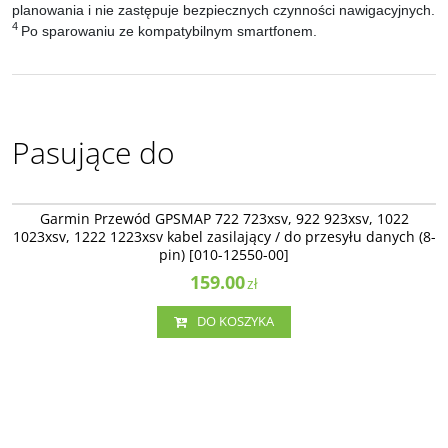
planowania i nie zastępuje bezpiecznych czynności nawigacyjnych.
4
Po sparowaniu ze kompatybilnym smartfonem.
Pasujące do
010-12550-00
Garmin Przewód GPSMAP 722 723xsv, 922 923xsv, 1022
1023xsv, 1222 1223xsv kabel zasilający / do przesyłu danych (8-
pin) [010-12550-00]
159.00
zł
DO KOSZYKA