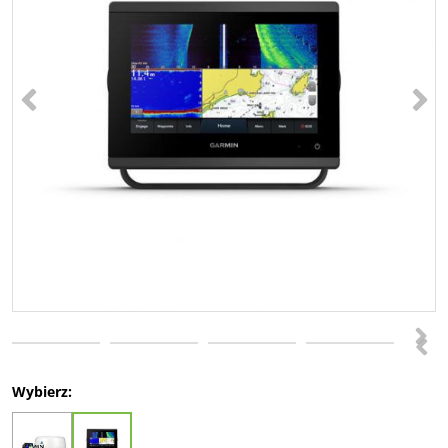
<
>
>
<
Wybierz: