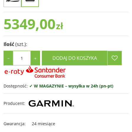
5349,00
zł
Ilość
(szt.)
:
DODAJ DO KOSZYKA
−
+
Dostępność
:
✓ W MAGAZYNIE – wysyłka w 24h (pn-pt)
Producent
:
Gwarancja
:
24 miesiące