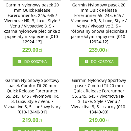
Garmin Nylonowy pasek 20 mm
Garmin Nylonowy pasek 20 mm
Garmin Nylonowy pasek 20
Garmin Nylonowy pasek 20
Quick Release Forerunner 55, 245,
Quick Release Forerunner 55, 245,
mm Quick Release
mm Quick Release
645 / Vivomove HR, 3, Luxe, Style /
645 / Vivomove HR, 3, Luxe, Style /
Forerunner 55, 245, 645 /
Forerunner 55, 245, 645 /
Venu / Vivoactive 3 - czarna
Venu / Vivoactive 3 - różowa
Vivomove HR, 3, Luxe, Style /
nylonowa plecionka z popielatym
Vivomove HR, 3, Luxe, Style /
nylonowa plecionka z jasnozłotym
zapięciem [010-12924-13]
zapięciem [010-12924-12]
Venu / Vivoactive 3, 5 -
Venu / Vivoactive 3, 5 -
czarna nylonowa plecionka z
różowa nylonowa plecionka z
popielatym zapięciem [010-
jasnozłotym zapięciem [010-
12924-13]
12924-12]
229.00
239.00
zł
zł
DO KOSZYKA
DO KOSZYKA
010-13440-01
010-13440-00
Garmin Nylonowy Sportowy pasek
Garmin Nylonowy Sportowy pasek
Garmin Nylonowy Sportowy
Garmin Nylonowy Sportowy
ComfortFit 20 mm Quick Release
ComfortFit 20 mm Quick Release
pasek ComfortFit 20 mm
pasek ComfortFit 20 mm
Forerunner 55, 245, 645 /
Forerunner 55, 245, 645 /
Quick Release Forerunner
Quick Release Forerunner
Vivomove HR, 3, Luxe, Style / Venu
Vivomove HR, 3, Luxe, Style / Venu
/ Vivoactive 3, 5 - beżowy Ivory
55, 245, 645 / Vivomove HR,
/ Vivoactive 3, 5 - czarny [010-
55, 245, 645 / Vivomove HR,
[010-13440-01]
13440-00]
3, Luxe, Style / Venu /
3, Luxe, Style / Venu /
Vivoactive 3, 5 - beżowy Ivory
Vivoactive 3, 5 - czarny [010-
[010-13440-01]
13440-00]
219.00
219.00
zł
zł