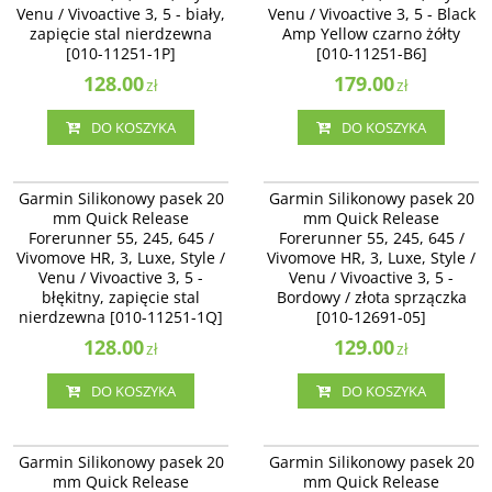
Venu / Vivoactive 3, 5 - biały,
Venu / Vivoactive 3, 5 - Black
zapięcie stal nierdzewna
Amp Yellow czarno żółty
[010-11251-1P]
[010-11251-B6]
128.00
179.00
zł
zł
DO KOSZYKA
DO KOSZYKA
010-11251-1Q
010-12691-05
Garmin Silikonowy pasek 20 mm
Garmin Silikonowy pasek 20 mm
Garmin Silikonowy pasek 20
Garmin Silikonowy pasek 20
Quick Release Forerunner 55, 245,
Quick Release Forerunner 55, 245,
mm Quick Release
mm Quick Release
645 / Vivomove HR, 3, Luxe, Style /
645 / Vivomove HR, 3, Luxe, Style /
Forerunner 55, 245, 645 /
Forerunner 55, 245, 645 /
Venu / Vivoactive 3 - błękitny,
Venu / Vivoactive 3 - Bordowy /
Vivomove HR, 3, Luxe, Style /
zapięcie stal nierdzewna [010-
Vivomove HR, 3, Luxe, Style /
złota sprzączka [010-12691-05]
11251-1Q]
Venu / Vivoactive 3, 5 -
Venu / Vivoactive 3, 5 -
błękitny, zapięcie stal
Bordowy / złota sprzączka
nierdzewna [010-11251-1Q]
[010-12691-05]
128.00
129.00
zł
zł
DO KOSZYKA
DO KOSZYKA
010-12924-81
010-13076-04
Garmin Silikonowy pasek 20 mm
Garmin Silikonowy pasek 20 mm
Garmin Silikonowy pasek 20
Garmin Silikonowy pasek 20
Quick Release Forerunner 55, 245,
Quick Release Forerunner 55, 245,
mm Quick Release
mm Quick Release
645 / Vivomove HR, 3, Luxe, Style /
645 / Vivomove HR, 3, Luxe, Style /