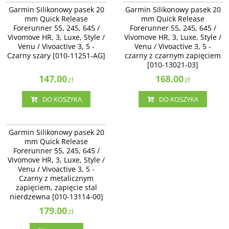
Garmin Silikonowy pasek 20 mm
Garmin Silikonowy pasek 20 mm
Garmin Silikonowy pasek 20
Garmin Silikonowy pasek 20
Quick Release Forerunner 55, 245,
Quick Release Forerunner 55, 245,
mm Quick Release
mm Quick Release
645 / Vivomove HR, 3, Luxe, Style /
645 / Vivomove HR, 3, Luxe, Style /
Forerunner 55, 245, 645 /
Forerunner 55, 245, 645 /
Venu / Vivoactive 3, 5 - Czarny
Venu / Vivoactive 3 - czarny z
Vivomove HR, 3, Luxe, Style /
szary [010-11251-AG]
Vivomove HR, 3, Luxe, Style /
czarnym zapięciem [010-13021-03]
Venu / Vivoactive 3, 5 -
Venu / Vivoactive 3, 5 -
Czarny szary [010-11251-AG]
czarny z czarnym zapięciem
[010-13021-03]
147.00
168.00
zł
zł
DO KOSZYKA
DO KOSZYKA
010-13114-00
Garmin Silikonowy pasek 20 mm
Garmin Silikonowy pasek 20
Quick Release Forerunner 55, 245,
mm Quick Release
645 / Vivomove HR, 3, Luxe, Style /
Forerunner 55, 245, 645 /
Venu / Vivoactive 3 - Czarny z
Vivomove HR, 3, Luxe, Style /
metalicznym zapięciem, zapięcie
stal nierdzewna [010-13114-00]
Venu / Vivoactive 3, 5 -
Czarny z metalicznym
Dostępność
:
Zakończono
produkcję. Produkt niedostępny.
zapięciem, zapięcie stal
nierdzewna [010-13114-00]
179.00
zł