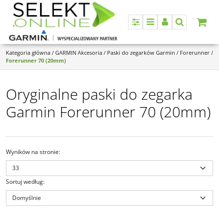
Panel
Menu
Panel
Szukaj
Kategoria główna
/
GARMIN Akcesoria
/
Paski do zegarków Garmin
/
Forerunner
/
Forerunner 70 (20mm)
Oryginalne paski do zegarka
Garmin Forerunner 70 (20mm)
Wyników na stronie
:
Sortuj według
:
010-14400-03
010-14400-06