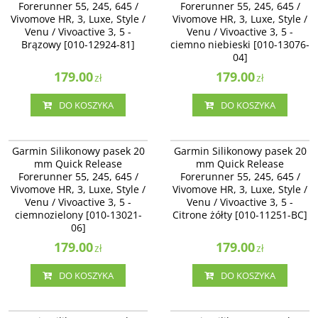
Forerunner 55, 245, 645 /
Forerunner 55, 245, 645 /
Venu / Vivoactive 3 - Cocoa [010-
Venu / Vivoactive 3 - ciemno
Vivomove HR, 3, Luxe, Style /
12924-81]
Vivomove HR, 3, Luxe, Style /
niebieski [010-13076-04]
Venu / Vivoactive 3, 5 -
Venu / Vivoactive 3, 5 -
Brązowy [010-12924-81]
ciemno niebieski [010-13076-
04]
179.00
179.00
zł
zł
DO KOSZYKA
DO KOSZYKA
010-13021-06
010-11251-BC
Garmin Silikonowy pasek 20 mm
Garmin Silikonowy pasek 20 mm
Garmin Silikonowy pasek 20
Garmin Silikonowy pasek 20
Quick Release Forerunner 55, 245,
Quick Release Forerunner 55, 245,
mm Quick Release
mm Quick Release
645 / Vivomove HR, 3, Luxe, Style /
645 / Vivomove HR, 3, Luxe, Style /
Forerunner 55, 245, 645 /
Forerunner 55, 245, 645 /
Venu / Vivoactive 3 - ciemnozielony
Venu / Vivoactive 3, 5 - Citrone
Vivomove HR, 3, Luxe, Style /
[010-13021-06]
Vivomove HR, 3, Luxe, Style /
żółty [010-11251-BC]
Venu / Vivoactive 3, 5 -
Venu / Vivoactive 3, 5 -
ciemnozielony [010-13021-
Citrone żółty [010-11251-BC]
06]
179.00
179.00
zł
zł
DO KOSZYKA
DO KOSZYKA
010-11251-BD
010-11251-9P
Garmin Silikonowy pasek 20 mm
Garmin Silikonowy pasek 20 mm