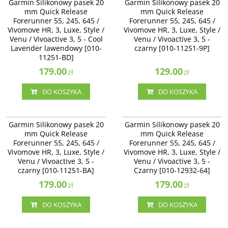
Garmin Silikonowy pasek 20
Garmin Silikonowy pasek 20
Quick Release Forerunner 55, 245,
Quick Release Forerunner 55, 245,
mm Quick Release
mm Quick Release
645 / Vivomove HR, 3, Luxe, Style /
645 / Vivomove HR, 3, Luxe, Style /
Forerunner 55, 245, 645 /
Forerunner 55, 245, 645 /
Venu / Vivoactive 3, 5 - Cool
Venu / Vivoactive 3 - czarny [010-
Vivomove HR, 3, Luxe, Style /
Lavender lawendowy [010-11251-
Vivomove HR, 3, Luxe, Style /
11251-9P]
BD]
Venu / Vivoactive 3, 5 - Cool
Venu / Vivoactive 3, 5 -
Lavender lawendowy [010-
czarny [010-11251-9P]
11251-BD]
179.00
129.00
zł
zł
DO KOSZYKA
DO KOSZYKA
010-11251-BA
010-12932-64
Garmin Silikonowy pasek 20 mm
Garmin Silikonowy pasek 20 mm
Garmin Silikonowy pasek 20
Garmin Silikonowy pasek 20
Quick Release Forerunner 55, 245,
Quick Release Forerunner 55, 245,
mm Quick Release
mm Quick Release
645 / Vivomove HR, 3, Luxe, Style /
645 / Vivomove HR, 3, Luxe, Style /
Forerunner 55, 245, 645 /
Forerunner 55, 245, 645 /
Venu / Vivoactive 3, 5 - czarny [010-
Venu / Vivoactive 3, 5 - Czarny
Vivomove HR, 3, Luxe, Style /
11251-BA]
Vivomove HR, 3, Luxe, Style /
[010-12932-64]
Venu / Vivoactive 3, 5 -
Venu / Vivoactive 3, 5 -
czarny [010-11251-BA]
Czarny [010-12932-64]
179.00
179.00
zł
zł
DO KOSZYKA
DO KOSZYKA
010-11251-AG
010-13021-03