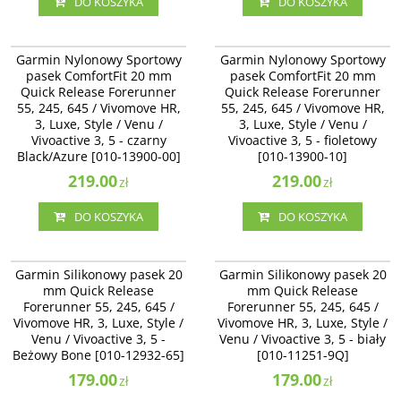
DO KOSZYKA
DO KOSZYKA
010-13900-00
010-13900-10
Garmin Nylonowy Sportowy pasek
Garmin Nylonowy Sportowy pasek
Garmin Nylonowy Sportowy
Garmin Nylonowy Sportowy
ComfortFit 20 mm Quick Release
ComfortFit 20 mm Quick Release
pasek ComfortFit 20 mm
pasek ComfortFit 20 mm
Forerunner 55, 245, 645 /
Forerunner 55, 245, 645 /
Quick Release Forerunner
Quick Release Forerunner
Vivomove HR, 3, Luxe, Style / Venu
Vivomove HR, 3, Luxe, Style / Venu
/ Vivoactive 3, 5 - czarny
55, 245, 645 / Vivomove HR,
/ Vivoactive 3, 5 - fioletowy [010-
55, 245, 645 / Vivomove HR,
Black/Azure [010-13900-00]
13900-10]
3, Luxe, Style / Venu /
3, Luxe, Style / Venu /
Vivoactive 3, 5 - czarny
Vivoactive 3, 5 - fioletowy
Black/Azure [010-13900-00]
[010-13900-10]
219.00
219.00
zł
zł
DO KOSZYKA
DO KOSZYKA
010-12932-65
010-11251-9Q
Garmin Silikonowy pasek 20 mm
Garmin Silikonowy pasek 20 mm
Garmin Silikonowy pasek 20
Garmin Silikonowy pasek 20
Quick Release Forerunner 55, 245,
Quick Release Forerunner 55, 245,
mm Quick Release
mm Quick Release
645 / Vivomove HR, 3, Luxe, Style /
645 / Vivomove HR, 3, Luxe, Style /
Forerunner 55, 245, 645 /
Forerunner 55, 245, 645 /
Venu / Vivoactive 3, 5 - Beżowy
Venu / Vivoactive 3 - biały [010-
Vivomove HR, 3, Luxe, Style /
Bone [010-12932-64]
Vivomove HR, 3, Luxe, Style /
11251-9Q]
Venu / Vivoactive 3, 5 -
Venu / Vivoactive 3, 5 - biały
Beżowy Bone [010-12932-65]
[010-11251-9Q]
179.00
179.00
zł
zł