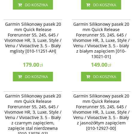
DO KOSZYKA
DO KOSZYKA
010-11251-AH
010-13021-01
Garmin Silikonowy pasek 20 mm
Garmin Silikonowy pasek 20 mm
Garmin Silikonowy pasek 20
Garmin Silikonowy pasek 20
Quick Release Forerunner 55, 245,
Quick Release Forerunner 55, 245,
mm Quick Release
mm Quick Release
645 / Vivomove HR, 3, Luxe, Style /
645 / Vivomove HR, 3, Luxe, Style /
Forerunner 55, 245, 645 /
Forerunner 55, 245, 645 /
Venu / Vivoactive 3, 5 - Biały
Venu / Vivoactive 3 - biały z białym
Vivomove HR, 3, Luxe, Style /
mglisty [010-11251-AH]
Vivomove HR, 3, Luxe, Style /
zapięciem [010-13021-01]
Venu / Vivoactive 3, 5 - Biały
Venu / Vivoactive 3, 5 - biały
mglisty [010-11251-AH]
z białym zapięciem [010-
13021-01]
179.00
149.00
zł
zł
DO KOSZYKA
DO KOSZYKA
010-13076-02
010-12927-00
Garmin Silikonowy pasek 20 mm
Garmin Silikonowy pasek 20 mm
Garmin Silikonowy pasek 20
Garmin Silikonowy pasek 20
Quick Release Forerunner 245, 645
Quick Release Forerunner 55, 245,
mm Quick Release
mm Quick Release
/ Vivomove HR, 3, Luxe, Style /
645 / Vivomove HR, 3, Luxe, Style /
Forerunner 55, 245, 645 /
Forerunner 55, 245, 645 /
Venu / Vivoactive 3 - Biały z
Venu / Vivoactive 3 - Biały z
Vivomove HR, 3, Luxe, Style /
czarnym zapięciem, zapięcie stal
Vivomove HR, 3, Luxe, Style /
jasnożółtym zapięciem [010-12927-
nierdzewna [010-13076-02]
00]
Venu / Vivoactive 3, 5 - Biały
Venu / Vivoactive 3, 5 - Biały
z czarnym zapięciem,
z jasnożółtym zapięciem
zapięcie stal nierdzewna
[010-12927-00]
[010-13076-02]