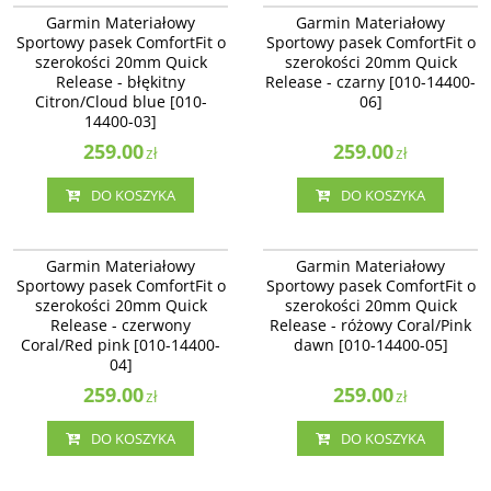
Garmin Materiałowy Sportowy
Garmin Materiałowy Sportowy
Garmin Materiałowy
Garmin Materiałowy
pasek ComfortFit o szerokości
pasek ComfortFit o szerokości
Sportowy pasek ComfortFit o
Sportowy pasek ComfortFit o
20mm Quick Release - błękitny
20mm Quick Release - czarny [010-
szerokości 20mm Quick
szerokości 20mm Quick
Citron/Cloud blue [010-14400-03]
14400-06]
Release - błękitny
Release - czarny [010-14400-
Citron/Cloud blue [010-
06]
14400-03]
259.00
259.00
zł
zł
DO KOSZYKA
DO KOSZYKA
010-14400-04
010-14400-05
Garmin Materiałowy Sportowy
Garmin Materiałowy Sportowy
Garmin Materiałowy
Garmin Materiałowy
pasek ComfortFit o szerokości
pasek ComfortFit o szerokości
Sportowy pasek ComfortFit o
Sportowy pasek ComfortFit o
20mm Quick Release - czerwony
20mm Quick Release - różowy
szerokości 20mm Quick
szerokości 20mm Quick
Coral/Red pink [010-14400-04]
Coral/Pink dawn [010-14400-05]
Release - czerwony
Release - różowy Coral/Pink
Coral/Red pink [010-14400-
dawn [010-14400-05]
04]
259.00
259.00
zł
zł
DO KOSZYKA
DO KOSZYKA
010-12924-13
010-12924-12