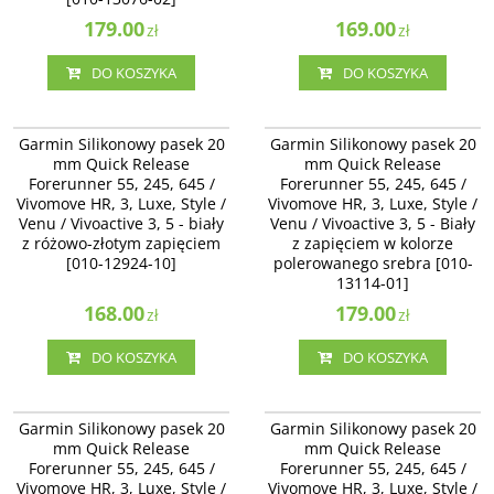
179.00
169.00
zł
zł
DO KOSZYKA
DO KOSZYKA
010-12924-10
010-13114-01
Garmin Silikonowy pasek 20 mm
Garmin Silikonowy pasek 20 mm
Garmin Silikonowy pasek 20
Garmin Silikonowy pasek 20
Quick Release Forerunner 55, 245,
Quick Release Forerunner 55, 245,
mm Quick Release
mm Quick Release
645 / Vivomove HR, 3, Luxe, Style /
645 / Vivomove HR, 3, Luxe, Style /
Forerunner 55, 245, 645 /
Forerunner 55, 245, 645 /
Venu / Vivoactive 3 - biały z
Venu / Vivoactive 3 - Biały z
Vivomove HR, 3, Luxe, Style /
różowo-złotym zapięciem [010-
Vivomove HR, 3, Luxe, Style /
zapięciem w kolorze polerowanego
12924-10]
srebra [010-13114-01]
Venu / Vivoactive 3, 5 - biały
Venu / Vivoactive 3, 5 - Biały
z różowo-złotym zapięciem
z zapięciem w kolorze
[010-12924-10]
polerowanego srebra [010-
13114-01]
168.00
179.00
zł
zł
DO KOSZYKA
DO KOSZYKA
010-11251-1P
010-11251-B6
Garmin Silikonowy pasek 20 mm
Garmin Silikonowy pasek 20 mm
Garmin Silikonowy pasek 20
Garmin Silikonowy pasek 20
Quick Release Forerunner 55, 245,
Quick Release Forerunner 55, 245,
mm Quick Release
mm Quick Release
645 / Vivomove HR, 3, Luxe, Style /
645 / Vivomove HR, 3, Luxe, Style /
Forerunner 55, 245, 645 /
Forerunner 55, 245, 645 /
Venu / Vivoactive 3 - biały, zapięcie
Venu / Vivoactive 3, 5 - Black Amp
Vivomove HR, 3, Luxe, Style /
stal nierdzewna [010-11251-1P]
Vivomove HR, 3, Luxe, Style /
Yellow czarno żółty [010-11251-B6]