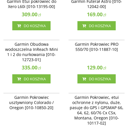
Garmin Etui pokrowiec do
Garmin Futerał Astro [010-
L60i [010-13195-00]
50)
Xero L60i [010-13195-00]
12042-00]
Dostępność
:
Produkt
309.00
sprowadzany na zamówienie
169.00
zł
zł
DO KOSZYKA
DO KOSZYKA
010-12723-01
010-11887-10
Garmin Obudowa wodoszczelna
Futerał na urządzenie serii PRO
Garmin Obudowa
Garmin Pokrowiec PRO
InReach Mini 1 i 2 do nurkowania
Dostępność
:
Produkt
wodoszczelna InReach Mini
550/70 [010-11887-10]
[010-12723-01]
sprowadzany na zamówienie
1 i 2 do nurkowania [010-
12723-01]
335.00
129.00
zł
zł
DO KOSZYKA
DO KOSZYKA
010-10850-20
010-10117-02
Pokrowiec usztywniony
Pokrowiec uniwersalny (duży)
Garmin Pokrowiec
Garmin Pokrowiec, etui
usztywniony Colorado /
ochronne z nylonu, duże,
Oregon [010-10850-20]
pasuje do GPS i GPSMAP 66,
64, 62, 60/76 Cx CSx,
Montana, Oregon [010-
10117-02]