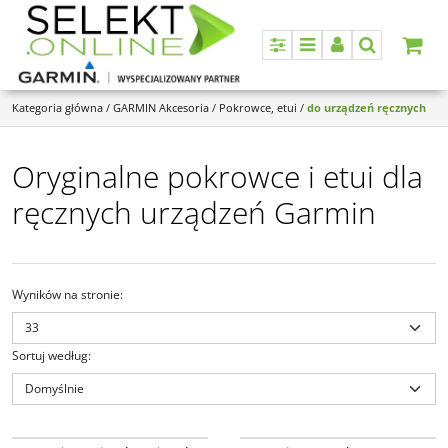
Panel
Menu
Panel
Szukaj
Kategoria główna
/
GARMIN Akcesoria
/
Pokrowce, etui
/
do urządzeń ręcznych
Oryginalne pokrowce i etui dla
ręcznych urządzeń Garmin
Wyników na stronie
:
Sortuj według
:
010-13195-00
010-12042-00
Garmin Etui pokrowiec do Xero
Futerał / walizka (Astro® 320/DC™