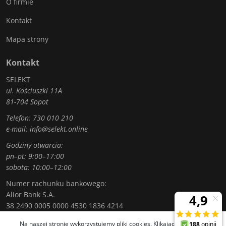
O firmie
Kontakt
Mapa strony
Kontakt
SELEKT
ul. Kościuszki 11A
81-704 Sopot
Telefon:
730 010 210
e-mail:
info@selekt.online
Godziny otwarcia:
pn–pt: 9:00–17:00
sobota: 10:00–12:00
Numer rachunku bankowego:
Alior Bank S.A.
38 2490 0005 0000 4530 1836 4214
Na naszej stronie wykorzystujemy pliki cookies. Klikając „Akceptuję