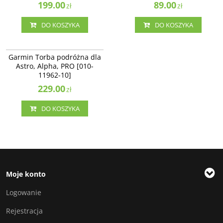
199.00
89.00
zł
zł
DO KOSZYKA
DO KOSZYKA
010-11962-10
Torba podróżna dla
Garmin Torba podróżna dla
Astro/Alpha/PRO
Astro, Alpha, PRO [010-
11962-10]
229.00
zł
DO KOSZYKA
Moje konto
Logowanie
Rejestracja