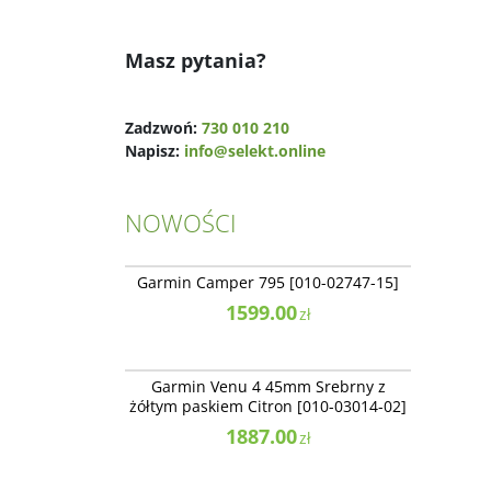
Masz pytania?
Zadzwoń:
730 010 210
Napisz:
info@selekt.online
NOWOŚCI
010-02747-15
NOWOŚĆ
Garmin Camper 795 [010-02747-15]
1599.00
zł
010-03014-02
NOWOŚĆ
BESTSELLER
Garmin Venu 4 45mm Srebrny z
żółtym paskiem Citron [010-03014-02]
1887.00
zł