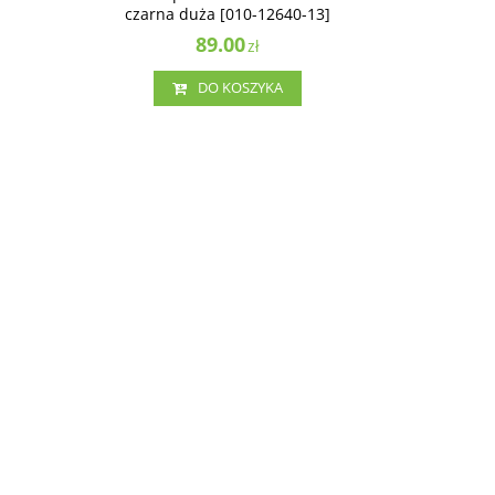
czarna duża [010-12640-13]
89.00
zł
DO KOSZYKA