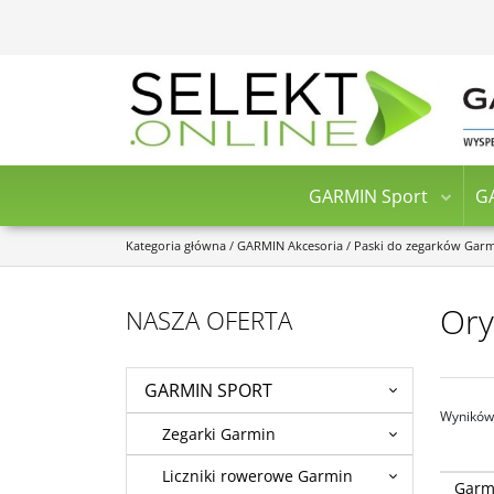
GARMIN Sport
G
Kategoria główna
/
GARMIN Akcesoria
/
Paski do zegarków Gar
Ory
NASZA OFERTA
GARMIN SPORT
Wyników 
Zegarki Garmin
Liczniki rowerowe Garmin
Opaski v
Garmi
opaska,