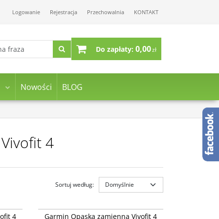
Logowanie
Rejestracja
Przechowalnia
KONTAKT
0,00
Do zapłaty:
zł
Nowości
BLOG
ivofit 4
Sortuj według
:
12640-11
010-12640-13
- tylko
Opaski vívofit® 4 Czarny (duży) - tylko opaska,
fit 4
Garmin Opaska zamienna Vivofit 4
bez urządzenia.