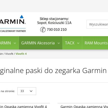
ARMIN
GARMIN Akcesoria
TACX
RAM Mounts
min
/
Vivofit
/
Vivofit 4
ginalne paski do zegarka Garmin V
na stronie
:
010-12640-12
010-
ívofit® 4 Biały (mały/średni) - tylko
Opaski vívofit® 4 Czarny (mały/średni) 
n Opaska zamienna Vivofit 4
Garmin Opaska zamienna Vivo
 bez urządzenia
opaska, bez urządzenia