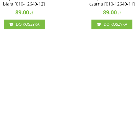
biała [010-12640-12]
czarna [010-12640-11]
89.00
89.00
zł
zł
DO KOSZYKA
DO KOSZYKA