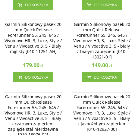
DO KOSZYKA
DO KOSZYKA
010-11251-AH
010-13021-01
Garmin Silikonowy pasek 20 mm
Garmin Silikonowy pasek 20 mm
Garmin Silikonowy pasek 20
Garmin Silikonowy pasek 20
Quick Release Forerunner 55, 245,
Quick Release Forerunner 55, 245,
mm Quick Release
mm Quick Release
645 / Vivomove HR, 3, Luxe, Style /
645 / Vivomove HR, 3, Luxe, Style /
Forerunner 55, 245, 645 /
Forerunner 55, 245, 645 /
Venu / Vivoactive 3, 5 - Biały
Venu / Vivoactive 3 - biały z białym
Vivomove HR, 3, Luxe, Style /
mglisty [010-11251-AH]
Vivomove HR, 3, Luxe, Style /
zapięciem [010-13021-01]
Venu / Vivoactive 3, 5 - Biały
Venu / Vivoactive 3, 5 - biały
mglisty [010-11251-AH]
z białym zapięciem [010-
13021-01]
179.00
149.00
zł
zł
DO KOSZYKA
DO KOSZYKA
010-13076-02
010-12927-00
Garmin Silikonowy pasek 20 mm
Garmin Silikonowy pasek 20 mm
Garmin Silikonowy pasek 20
Garmin Silikonowy pasek 20
Quick Release Forerunner 245, 645
Quick Release Forerunner 55, 245,
mm Quick Release
mm Quick Release
/ Vivomove HR, 3, Luxe, Style /
645 / Vivomove HR, 3, Luxe, Style /
Forerunner 55, 245, 645 /
Forerunner 55, 245, 645 /
Venu / Vivoactive 3 - Biały z
Venu / Vivoactive 3 - Biały z
Vivomove HR, 3, Luxe, Style /
czarnym zapięciem, zapięcie stal
Vivomove HR, 3, Luxe, Style /
jasnożółtym zapięciem [010-12927-
nierdzewna [010-13076-02]
00]
Venu / Vivoactive 3, 5 - Biały
Venu / Vivoactive 3, 5 - Biały
z czarnym zapięciem,
z jasnożółtym zapięciem
zapięcie stal nierdzewna
[010-12927-00]
[010-13076-02]