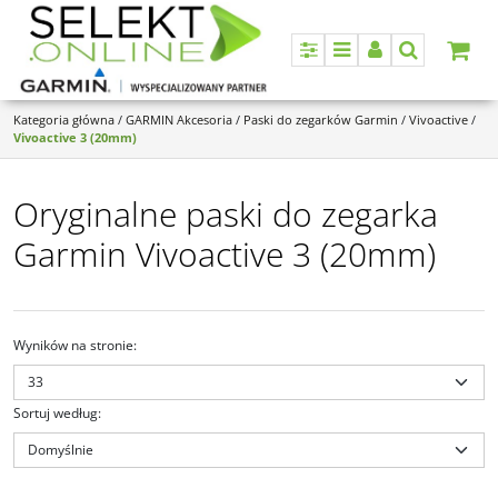
Panel
Menu
Panel
Szukaj
Kategoria główna
/
GARMIN Akcesoria
/
Paski do zegarków Garmin
/
Vivoactive
/
Vivoactive 3 (20mm)
Oryginalne paski do zegarka
Garmin Vivoactive 3 (20mm)
Wyników na stronie
:
Sortuj według
:
010-14400-03
010-14400-06