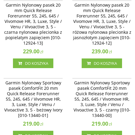
Garmin Nylonowy pasek 20 mm
Garmin Nylonowy pasek 20 mm
Garmin Nylonowy pasek 20
Garmin Nylonowy pasek 20
Quick Release Forerunner 55, 245,
Quick Release Forerunner 55, 245,
mm Quick Release
mm Quick Release
645 / Vivomove HR, 3, Luxe, Style /
645 / Vivomove HR, 3, Luxe, Style /
Forerunner 55, 245, 645 /
Forerunner 55, 245, 645 /
Venu / Vivoactive 3 - czarna
Venu / Vivoactive 3 - różowa
Vivomove HR, 3, Luxe, Style /
nylonowa plecionka z popielatym
Vivomove HR, 3, Luxe, Style /
nylonowa plecionka z jasnozłotym
zapięciem [010-12924-13]
zapięciem [010-12924-12]
Venu / Vivoactive 3, 5 -
Venu / Vivoactive 3, 5 -
czarna nylonowa plecionka z
różowa nylonowa plecionka z
popielatym zapięciem [010-
jasnozłotym zapięciem [010-
12924-13]
12924-12]
229.00
239.00
zł
zł
DO KOSZYKA
DO KOSZYKA
010-13440-01
010-13440-00
Garmin Nylonowy Sportowy pasek
Garmin Nylonowy Sportowy pasek
Garmin Nylonowy Sportowy
Garmin Nylonowy Sportowy
ComfortFit 20 mm Quick Release
ComfortFit 20 mm Quick Release
pasek ComfortFit 20 mm
pasek ComfortFit 20 mm
Forerunner 55, 245, 645 /
Forerunner 55, 245, 645 /
Quick Release Forerunner
Quick Release Forerunner
Vivomove HR, 3, Luxe, Style / Venu
Vivomove HR, 3, Luxe, Style / Venu
/ Vivoactive 3, 5 - beżowy Ivory
55, 245, 645 / Vivomove HR,
/ Vivoactive 3, 5 - czarny [010-
55, 245, 645 / Vivomove HR,
[010-13440-01]
13440-00]
3, Luxe, Style / Venu /
3, Luxe, Style / Venu /
Vivoactive 3, 5 - beżowy Ivory
Vivoactive 3, 5 - czarny [010-
[010-13440-01]
13440-00]
219.00
219.00
zł
zł