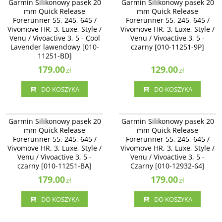
Garmin Silikonowy pasek 20
Garmin Silikonowy pasek 20
Quick Release Forerunner 55, 245,
Quick Release Forerunner 55, 245,
mm Quick Release
mm Quick Release
645 / Vivomove HR, 3, Luxe, Style /
645 / Vivomove HR, 3, Luxe, Style /
Forerunner 55, 245, 645 /
Forerunner 55, 245, 645 /
Venu / Vivoactive 3, 5 - Cool
Venu / Vivoactive 3 - czarny [010-
Vivomove HR, 3, Luxe, Style /
Lavender lawendowy [010-11251-
Vivomove HR, 3, Luxe, Style /
11251-9P]
BD]
Venu / Vivoactive 3, 5 - Cool
Venu / Vivoactive 3, 5 -
Lavender lawendowy [010-
czarny [010-11251-9P]
11251-BD]
179.00
129.00
zł
zł
DO KOSZYKA
DO KOSZYKA
010-11251-BA
010-12932-64
Garmin Silikonowy pasek 20 mm
Garmin Silikonowy pasek 20 mm
Garmin Silikonowy pasek 20
Garmin Silikonowy pasek 20
Quick Release Forerunner 55, 245,
Quick Release Forerunner 55, 245,
mm Quick Release
mm Quick Release
645 / Vivomove HR, 3, Luxe, Style /
645 / Vivomove HR, 3, Luxe, Style /
Forerunner 55, 245, 645 /
Forerunner 55, 245, 645 /
Venu / Vivoactive 3, 5 - czarny [010-
Venu / Vivoactive 3, 5 - Czarny
Vivomove HR, 3, Luxe, Style /
11251-BA]
Vivomove HR, 3, Luxe, Style /
[010-12932-64]
Venu / Vivoactive 3, 5 -
Venu / Vivoactive 3, 5 -
czarny [010-11251-BA]
Czarny [010-12932-64]
179.00
179.00
zł
zł
DO KOSZYKA
DO KOSZYKA
010-11251-AG
010-13021-03