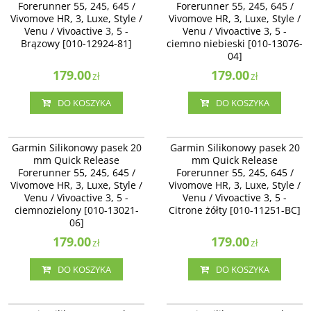
Forerunner 55, 245, 645 /
Forerunner 55, 245, 645 /
Venu / Vivoactive 3 - Cocoa [010-
Venu / Vivoactive 3 - ciemno
Vivomove HR, 3, Luxe, Style /
12924-81]
Vivomove HR, 3, Luxe, Style /
niebieski [010-13076-04]
Venu / Vivoactive 3, 5 -
Venu / Vivoactive 3, 5 -
Brązowy [010-12924-81]
ciemno niebieski [010-13076-
04]
179.00
179.00
zł
zł
DO KOSZYKA
DO KOSZYKA
010-13021-06
010-11251-BC
Garmin Silikonowy pasek 20 mm
Garmin Silikonowy pasek 20 mm
Garmin Silikonowy pasek 20
Garmin Silikonowy pasek 20
Quick Release Forerunner 55, 245,
Quick Release Forerunner 55, 245,
mm Quick Release
mm Quick Release
645 / Vivomove HR, 3, Luxe, Style /
645 / Vivomove HR, 3, Luxe, Style /
Forerunner 55, 245, 645 /
Forerunner 55, 245, 645 /
Venu / Vivoactive 3 - ciemnozielony
Venu / Vivoactive 3, 5 - Citrone
Vivomove HR, 3, Luxe, Style /
[010-13021-06]
Vivomove HR, 3, Luxe, Style /
żółty [010-11251-BC]
Venu / Vivoactive 3, 5 -
Venu / Vivoactive 3, 5 -
ciemnozielony [010-13021-
Citrone żółty [010-11251-BC]
06]
179.00
179.00
zł
zł
DO KOSZYKA
DO KOSZYKA
010-11251-BD
010-11251-9P
Garmin Silikonowy pasek 20 mm
Garmin Silikonowy pasek 20 mm