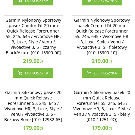
DO KOSZYKA
DO KOSZYKA
010-13900-00
010-13900-10
Garmin Nylonowy Sportowy pasek
Garmin Nylonowy Sportowy pasek
Garmin Nylonowy Sportowy
Garmin Nylonowy Sportowy
ComfortFit 20 mm Quick Release
ComfortFit 20 mm Quick Release
pasek ComfortFit 20 mm
pasek ComfortFit 20 mm
Forerunner 55, 245, 645 /
Forerunner 55, 245, 645 /
Quick Release Forerunner
Quick Release Forerunner
Vivomove HR, 3, Luxe, Style / Venu
Vivomove HR, 3, Luxe, Style / Venu
/ Vivoactive 3, 5 - czarny
55, 245, 645 / Vivomove HR,
/ Vivoactive 3, 5 - fioletowy [010-
55, 245, 645 / Vivomove HR,
Black/Azure [010-13900-00]
13900-10]
3, Luxe, Style / Venu /
3, Luxe, Style / Venu /
Vivoactive 3, 5 - czarny
Vivoactive 3, 5 - fioletowy
Black/Azure [010-13900-00]
[010-13900-10]
219.00
219.00
zł
zł
DO KOSZYKA
DO KOSZYKA
010-12932-65
010-11251-9Q
Garmin Silikonowy pasek 20 mm
Garmin Silikonowy pasek 20 mm
Garmin Silikonowy pasek 20
Garmin Silikonowy pasek 20
Quick Release Forerunner 55, 245,
Quick Release Forerunner 55, 245,
mm Quick Release
mm Quick Release
645 / Vivomove HR, 3, Luxe, Style /
645 / Vivomove HR, 3, Luxe, Style /
Forerunner 55, 245, 645 /
Forerunner 55, 245, 645 /
Venu / Vivoactive 3, 5 - Beżowy
Venu / Vivoactive 3 - biały [010-
Vivomove HR, 3, Luxe, Style /
Bone [010-12932-64]
Vivomove HR, 3, Luxe, Style /
11251-9Q]
Venu / Vivoactive 3, 5 -
Venu / Vivoactive 3, 5 - biały
Beżowy Bone [010-12932-65]
[010-11251-9Q]
179.00
179.00
zł
zł