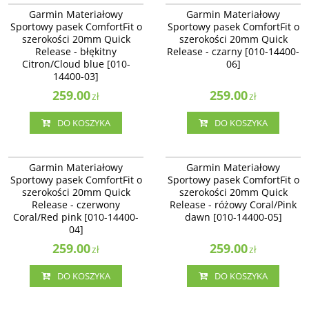
Garmin Materiałowy Sportowy
Garmin Materiałowy Sportowy
Garmin Materiałowy
Garmin Materiałowy
pasek ComfortFit o szerokości
pasek ComfortFit o szerokości
Sportowy pasek ComfortFit o
Sportowy pasek ComfortFit o
20mm Quick Release - błękitny
20mm Quick Release - czarny [010-
szerokości 20mm Quick
szerokości 20mm Quick
Citron/Cloud blue [010-14400-03]
14400-06]
Release - błękitny
Release - czarny [010-14400-
Citron/Cloud blue [010-
06]
14400-03]
259.00
259.00
zł
zł
DO KOSZYKA
DO KOSZYKA
010-14400-04
010-14400-05
Garmin Materiałowy Sportowy
Garmin Materiałowy Sportowy
Garmin Materiałowy
Garmin Materiałowy
pasek ComfortFit o szerokości
pasek ComfortFit o szerokości
Sportowy pasek ComfortFit o
Sportowy pasek ComfortFit o
20mm Quick Release - czerwony
20mm Quick Release - różowy
szerokości 20mm Quick
szerokości 20mm Quick
Coral/Red pink [010-14400-04]
Coral/Pink dawn [010-14400-05]
Release - czerwony
Release - różowy Coral/Pink
Coral/Red pink [010-14400-
dawn [010-14400-05]
04]
259.00
259.00
zł
zł
DO KOSZYKA
DO KOSZYKA
010-12924-13
010-12924-12