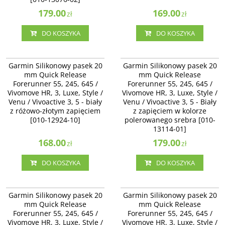
179.00
169.00
zł
zł
DO KOSZYKA
DO KOSZYKA
010-12924-10
010-13114-01
Garmin Silikonowy pasek 20 mm
Garmin Silikonowy pasek 20 mm
Garmin Silikonowy pasek 20
Garmin Silikonowy pasek 20
Quick Release Forerunner 55, 245,
Quick Release Forerunner 55, 245,
mm Quick Release
mm Quick Release
645 / Vivomove HR, 3, Luxe, Style /
645 / Vivomove HR, 3, Luxe, Style /
Forerunner 55, 245, 645 /
Forerunner 55, 245, 645 /
Venu / Vivoactive 3 - biały z
Venu / Vivoactive 3 - Biały z
Vivomove HR, 3, Luxe, Style /
różowo-złotym zapięciem [010-
Vivomove HR, 3, Luxe, Style /
zapięciem w kolorze polerowanego
12924-10]
srebra [010-13114-01]
Venu / Vivoactive 3, 5 - biały
Venu / Vivoactive 3, 5 - Biały
z różowo-złotym zapięciem
z zapięciem w kolorze
[010-12924-10]
polerowanego srebra [010-
13114-01]
168.00
179.00
zł
zł
DO KOSZYKA
DO KOSZYKA
010-11251-1P
010-11251-B6
Garmin Silikonowy pasek 20 mm
Garmin Silikonowy pasek 20 mm
Garmin Silikonowy pasek 20
Garmin Silikonowy pasek 20
Quick Release Forerunner 55, 245,
Quick Release Forerunner 55, 245,
mm Quick Release
mm Quick Release
645 / Vivomove HR, 3, Luxe, Style /
645 / Vivomove HR, 3, Luxe, Style /
Forerunner 55, 245, 645 /
Forerunner 55, 245, 645 /
Venu / Vivoactive 3 - biały, zapięcie
Venu / Vivoactive 3, 5 - Black Amp
Vivomove HR, 3, Luxe, Style /
stal nierdzewna [010-11251-1P]
Vivomove HR, 3, Luxe, Style /
Yellow czarno żółty [010-11251-B6]