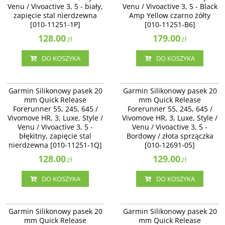
Venu / Vivoactive 3, 5 - biały,
Venu / Vivoactive 3, 5 - Black
zapięcie stal nierdzewna
Amp Yellow czarno żółty
[010-11251-1P]
[010-11251-B6]
128.00
179.00
zł
zł
DO KOSZYKA
DO KOSZYKA
010-11251-1Q
010-12691-05
Garmin Silikonowy pasek 20 mm
Garmin Silikonowy pasek 20 mm
Garmin Silikonowy pasek 20
Garmin Silikonowy pasek 20
Quick Release Forerunner 55, 245,
Quick Release Forerunner 55, 245,
mm Quick Release
mm Quick Release
645 / Vivomove HR, 3, Luxe, Style /
645 / Vivomove HR, 3, Luxe, Style /
Forerunner 55, 245, 645 /
Forerunner 55, 245, 645 /
Venu / Vivoactive 3 - błękitny,
Venu / Vivoactive 3 - Bordowy /
Vivomove HR, 3, Luxe, Style /
zapięcie stal nierdzewna [010-
Vivomove HR, 3, Luxe, Style /
złota sprzączka [010-12691-05]
11251-1Q]
Venu / Vivoactive 3, 5 -
Venu / Vivoactive 3, 5 -
błękitny, zapięcie stal
Bordowy / złota sprzączka
nierdzewna [010-11251-1Q]
[010-12691-05]
128.00
129.00
zł
zł
DO KOSZYKA
DO KOSZYKA
010-12924-81
010-13076-04
Garmin Silikonowy pasek 20 mm
Garmin Silikonowy pasek 20 mm
Garmin Silikonowy pasek 20
Garmin Silikonowy pasek 20
Quick Release Forerunner 55, 245,
Quick Release Forerunner 55, 245,
mm Quick Release
mm Quick Release
645 / Vivomove HR, 3, Luxe, Style /
645 / Vivomove HR, 3, Luxe, Style /