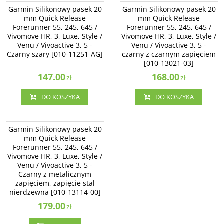
Garmin Silikonowy pasek 20 mm
Garmin Silikonowy pasek 20 mm
Garmin Silikonowy pasek 20
Garmin Silikonowy pasek 20
Quick Release Forerunner 55, 245,
Quick Release Forerunner 55, 245,
mm Quick Release
mm Quick Release
645 / Vivomove HR, 3, Luxe, Style /
645 / Vivomove HR, 3, Luxe, Style /
Forerunner 55, 245, 645 /
Forerunner 55, 245, 645 /
Venu / Vivoactive 3, 5 - Czarny
Venu / Vivoactive 3 - czarny z
Vivomove HR, 3, Luxe, Style /
szary [010-11251-AG]
Vivomove HR, 3, Luxe, Style /
czarnym zapięciem [010-13021-03]
Venu / Vivoactive 3, 5 -
Venu / Vivoactive 3, 5 -
Czarny szary [010-11251-AG]
czarny z czarnym zapięciem
[010-13021-03]
147.00
168.00
zł
zł
DO KOSZYKA
DO KOSZYKA
010-13114-00
Garmin Silikonowy pasek 20 mm
Garmin Silikonowy pasek 20
Quick Release Forerunner 55, 245,
mm Quick Release
645 / Vivomove HR, 3, Luxe, Style /
Forerunner 55, 245, 645 /
Venu / Vivoactive 3 - Czarny z
Vivomove HR, 3, Luxe, Style /
metalicznym zapięciem, zapięcie
stal nierdzewna [010-13114-00]
Venu / Vivoactive 3, 5 -
Czarny z metalicznym
Dostępność
:
Zakończono
produkcję. Produkt niedostępny.
zapięciem, zapięcie stal
nierdzewna [010-13114-00]
179.00
zł