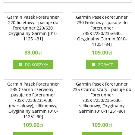
010-11251-31
010-11251-84
Pasek Forerunner 220 fioletowo
Paski do zegarka (Forerunner®
Garmin Pasek Forerunner
Garmin Pasek Forerunner
biały
230/235/630)
220 fioletowy - pasuje do
230 Fioletowy - pasuje do
Dostępność
:
Zakończono
Forerunner 220/620,
Forerunner
produkcję. Produkt niedostępny.
Oryginalny Garmin [010-
735XT/230/235/630,
11251-31]
Oryginalny Garmin [010-
11251-84]
89.00
109.00
zł
zł
DO KOSZYKA
ZOBACZ
010-11251-90
010-11251-86
Paski do zegarka (Forerunner®
Paski do zegarka (Forerunner®
Garmin Pasek Forerunner
Garmin Pasek Forerunner
230/235/630)
230/235/630)
235 Czarno-czerwony -
235 Czarno-szary - pasuje do
pasuje do Forerunner
Forerunner
735XT/230/235/630
735XT/230/235/630,
(marsalowy), silikonowy,
silikonowy, Oryginalny
Oryginalny Garmin [010-
Garmin [010-11251-86]
11251-90]
109.00
109.00
zł
zł