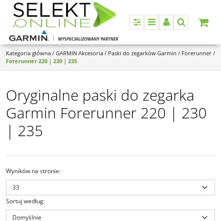
Panel
Menu
Panel
Szukaj
Kategoria główna
/
GARMIN Akcesoria
/
Paski do zegarków Garmin
/
Forerunner
/
Forerunner 220 | 230 | 235
Oryginalne paski do zegarka
Garmin Forerunner 220 | 230
| 235
Wyników na stronie
:
Sortuj według
: