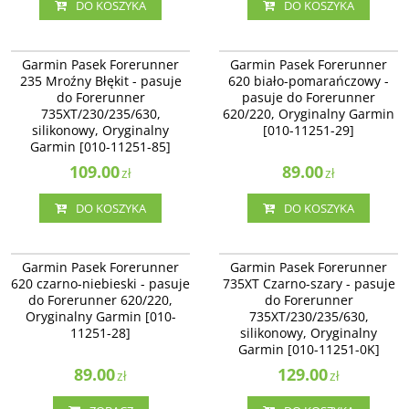
DO KOSZYKA
DO KOSZYKA
010-11251-85
010-11251-29
Paski do zegarka (Forerunner®
Pasek Forerunner 620 / 220 biało-
Garmin Pasek Forerunner
Garmin Pasek Forerunner
230/235/630)
pomarańczowy
235 Mroźny Błękit - pasuje
620 biało-pomarańczowy -
do Forerunner
pasuje do Forerunner
735XT/230/235/630,
620/220, Oryginalny Garmin
silikonowy, Oryginalny
[010-11251-29]
Garmin [010-11251-85]
109.00
89.00
zł
zł
DO KOSZYKA
DO KOSZYKA
010-11251-28
010-11251-0K
Pasek Forerunner 620 / 220
Czarny/szary pasek do zegarka
Garmin Pasek Forerunner
Garmin Pasek Forerunner
czarno-niebieski
(Forerunner® 735XT)
620 czarno-niebieski - pasuje
735XT Czarno-szary - pasuje
Dostępność
:
Zakończono
do Forerunner 620/220,
do Forerunner
produkcję. Produkt niedostępny.
Oryginalny Garmin [010-
735XT/230/235/630,
11251-28]
silikonowy, Oryginalny
Garmin [010-11251-0K]
89.00
129.00
zł
zł