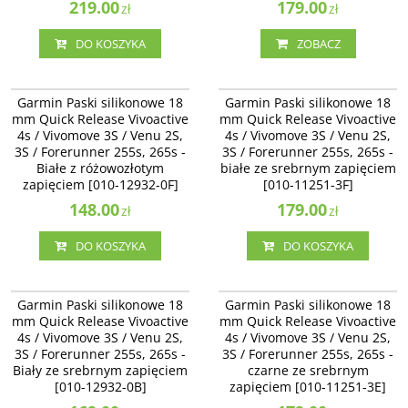
219.00
179.00
zł
zł
DO KOSZYKA
ZOBACZ
010-12932-0F
010-11251-3F
Garmin Paski silikonowe 18 mm
Garmin Paski silikonowe 18 mm
Garmin Paski silikonowe 18
Garmin Paski silikonowe 18
Quick Release Vivoactive 4s /
Quick Release Vivoactive 4s /
mm Quick Release Vivoactive
mm Quick Release Vivoactive
Vivomove 3S / Venu 2S - Białe z
Vivomove 3S / Venu 2S - białe ze
4s / Vivomove 3S / Venu 2S,
4s / Vivomove 3S / Venu 2S,
różowozłotym zapięciem [010-
srebrnym zapięciem [010-11251-3F]
3S / Forerunner 255s, 265s -
12932-0F]
3S / Forerunner 255s, 265s -
Białe z różowozłotym
białe ze srebrnym zapięciem
zapięciem [010-12932-0F]
[010-11251-3F]
148.00
179.00
zł
zł
DO KOSZYKA
DO KOSZYKA
010-12932-0B
010-11251-3E
Garmin Paski silikonowe 18 mm
Garmin Paski silikonowe 18 mm
Garmin Paski silikonowe 18
Garmin Paski silikonowe 18
Quick Release Vivoactive 4s /
Quick Release Vivoactive 4s /
mm Quick Release Vivoactive
mm Quick Release Vivoactive
Vivomove 3S / Venu 2S - Biały ze
Vivomove 3S / Venu 2S - czarne ze
4s / Vivomove 3S / Venu 2S,
4s / Vivomove 3S / Venu 2S,
srebrnym zapięciem [010-12932-
srebrnym zapięciem [010-11251-3E]
3S / Forerunner 255s, 265s -
0B]
3S / Forerunner 255s, 265s -
Biały ze srebrnym zapięciem
czarne ze srebrnym
[010-12932-0B]
zapięciem [010-11251-3E]