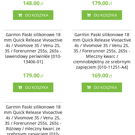
148.00
179.00
zł
zł
DO KOSZYKA
DO KOSZYKA
010-13406-01
010-11251-A4
Garmin Paski silikonowe 18 mm
Garmin Paski silikonowe 18 mm
Garmin Paski silikonowe 18
Garmin Paski silikonowe 18
Quick Release Vivoactive 4s /
Quick Release Vivoactive 4s /
mm Quick Release Vivoactive
mm Quick Release Vivoactive
Vivomove 3S / Venu 2S, 3S /
Vivomove 3S / Venu 2S /
4s / Vivomove 3S / Venu 2S,
4s / Vivomove 3S / Venu 2S,
Forerunner 255s, 265s -
Forerunner 255s, 265s - Mleczny
3S / Forerunner 255s, 265s -
lawendowy periwinkle [010-13406-
3S / Forerunner 255s, 265s -
kwarc / ciemnobłękitny ze
01]
srebrnym zapięciem [010-11251-
lawendowy periwinkle [010-
Mleczny kwarc /
A4]
13406-01]
ciemnobłękitny ze srebrnym
zapięciem [010-11251-A4]
179.00
169.00
zł
zł
DO KOSZYKA
DO KOSZYKA
010-11251-A5
Garmin Paski silikonowe 18 mm
Garmin Paski silikonowe 18
Quick Release Vivoactive 4s /
mm Quick Release Vivoactive
Vivomove 3S / Venu 2S /
4s / Vivomove 3S / Venu 2S,
Forerunner 255s, 265s - Różowy /
3S / Forerunner 255s, 265s -
mleczny kwarc ze srebrnym
zapięciem [010-11251-A5]
Różowy / mleczny kwarc ze
srebrnym zapięciem [010-