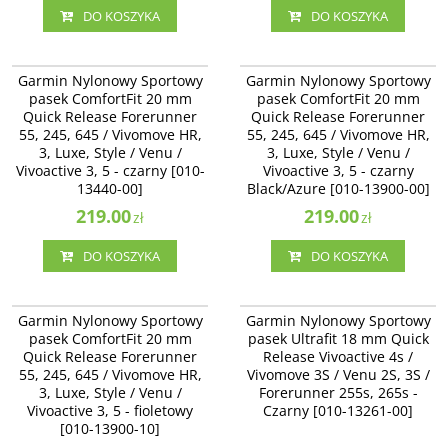
DO KOSZYKA
DO KOSZYKA
010-13440-00
010-13900-00
Garmin Nylonowy Sportowy pasek
Garmin Nylonowy Sportowy pasek
Garmin Nylonowy Sportowy
Garmin Nylonowy Sportowy
ComfortFit 20 mm Quick Release
ComfortFit 20 mm Quick Release
pasek ComfortFit 20 mm
pasek ComfortFit 20 mm
Forerunner 55, 245, 645 /
Forerunner 55, 245, 645 /
Quick Release Forerunner
Quick Release Forerunner
Vivomove HR, 3, Luxe, Style / Venu
Vivomove HR, 3, Luxe, Style / Venu
/ Vivoactive 3, 5 - czarny [010-
55, 245, 645 / Vivomove HR,
/ Vivoactive 3, 5 - czarny
55, 245, 645 / Vivomove HR,
13440-00]
Black/Azure [010-13900-00]
3, Luxe, Style / Venu /
3, Luxe, Style / Venu /
Vivoactive 3, 5 - czarny [010-
Vivoactive 3, 5 - czarny
13440-00]
Black/Azure [010-13900-00]
219.00
219.00
zł
zł
DO KOSZYKA
DO KOSZYKA
010-13900-10
010-13261-00
Garmin Nylonowy Sportowy pasek
Garmin Nylonowy Sportowy pasek
Garmin Nylonowy Sportowy
Garmin Nylonowy Sportowy
ComfortFit 20 mm Quick Release
Ultrafit 18 mm Quick Release
pasek ComfortFit 20 mm
pasek Ultrafit 18 mm Quick
Forerunner 55, 245, 645 /
Vivoactive 4s / Vivomove 3S / Venu
Quick Release Forerunner
Release Vivoactive 4s /
Vivomove HR, 3, Luxe, Style / Venu
2S, 3S / Forerunner 255s, 265s -
/ Vivoactive 3, 5 - fioletowy [010-
55, 245, 645 / Vivomove HR,
Czarny [010-13261-00]
Vivomove 3S / Venu 2S, 3S /
13900-10]
3, Luxe, Style / Venu /
Forerunner 255s, 265s -
Dostępność
:
Zakończono
Vivoactive 3, 5 - fioletowy
Czarny [010-13261-00]
produkcję. Produkt niedostępny.
[010-13900-10]