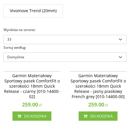
Vivomove Trend (20mm)
Wyników na stronie
:
Sortuj według
:
010-14400-02
010-14400-00
Garmin Materiałowy Sportowy
Garmin Materiałowy Sportowy
Garmin Materiałowy
Garmin Materiałowy
pasek ComfortFit o szerokości
pasek ComfortFit o szerokości
Sportowy pasek ComfortFit o
Sportowy pasek ComfortFit o
18mm Quick Release - czarny [010-
18mm Quick Release - jasny
szerokości 18mm Quick
szerokości 18mm Quick
14400-02]
piaskowy French grey [010-14400-
Release - czarny [010-14400-
00]
Release - jasny piaskowy
02]
French grey [010-14400-00]
259.00
259.00
zł
zł
DO KOSZYKA
DO KOSZYKA
010-14400-01
010-14400-03