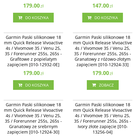
179.00
147.00
zł
zł
DO KOSZYKA
DO KOSZYKA
010-12932-0E
010-12924-33
Garmin Paski silikonowe 18 mm
Garmin Paski silikonowe 18 mm
Garmin Paski silikonowe 18
Garmin Paski silikonowe 18
Quick Release Vivoactive 4s /
Quick Release Vivoactive 4s /
mm Quick Release Vivoactive
mm Quick Release Vivoactive
Vivomove 3S / Venu 2S - Grafitowe
Vivomove 3S / Venu 2S -
4s / Vivomove 3S / Venu 2S,
4s / Vivomove 3S / Venu 2S,
z popielatym zapięciem [010-12932-
Granatowy z różowo-złotym
3S / Forerunner 255s, 265s -
0E]
3S / Forerunner 255s, 265s -
zapięciem [010-12924-33]
Grafitowe z popielatym
Granatowy z różowo-złotym
Dostępność
:
Zakończono
zapięciem [010-12932-0E]
zapięciem [010-12924-33]
produkcję. Produkt niedostępny.
179.00
179.00
zł
zł
DO KOSZYKA
ZOBACZ
010-12924-30
010-13256-04
Garmin Paski silikonowe 18 mm
Garmin Paski silikonowe 18 mm
Garmin Paski silikonowe 18
Garmin Paski silikonowe 18
Quick Release Vivoactive 4s /
Quick Release Vivoactive 4s /
mm Quick Release Vivoactive
mm Quick Release Vivoactive
Vivomove 3S / Venu 2S -
Vivomove 3S / Venu 2S, 3S /
4s / Vivomove 3S / Venu 2S,
4s / Vivomove 3S / Venu 2S,
Granatowy ze srebrnym zapięciem
Forerunner 255s, 265s - Ivory złote
3S / Forerunner 255s, 265s -
[010-12924-30]
3S / Forerunner 255s, 265s -
zapięcie [010-13256-04]
Granatowy ze srebrnym
Ivory złote zapięcie [010-
Dostępność
:
Zakończono
zapięciem [010-12924-30]
13256-04]
produkcję. Produkt niedostępny.