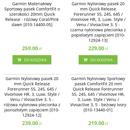
Garmin Materiałowy Sportowy
Garmin Nylonowy pasek 20 mm
Garmin Materiałowy
Garmin Nylonowy pasek 20
pasek ComfortFit o szerokości
Quick Release Forerunner 55, 245,
Sportowy pasek ComfortFit o
mm Quick Release
20mm Quick Release - różowy
645 / Vivomove HR, 3, Luxe, Style /
szerokości 20mm Quick
Forerunner 55, 245, 645 /
Coral/Pink dawn [010-14400-05]
Venu / Vivoactive 3 - czarna
Release - różowy Coral/Pink
Vivomove HR, 3, Luxe, Style /
nylonowa plecionka z popielatym
zapięciem [010-12924-13]
dawn [010-14400-05]
Venu / Vivoactive 3, 5 -
czarna nylonowa plecionka z
popielatym zapięciem [010-
12924-13]
259.00
229.00
zł
zł
DO KOSZYKA
DO KOSZYKA
010-12924-12
010-13440-01
Garmin Nylonowy pasek 20 mm
Garmin Nylonowy Sportowy pasek
Garmin Nylonowy pasek 20
Garmin Nylonowy Sportowy
Quick Release Forerunner 55, 245,
ComfortFit 20 mm Quick Release
mm Quick Release
pasek ComfortFit 20 mm
645 / Vivomove HR, 3, Luxe, Style /
Forerunner 55, 245, 645 /
Forerunner 55, 245, 645 /
Quick Release Forerunner
Venu / Vivoactive 3 - różowa
Vivomove HR, 3, Luxe, Style / Venu
Vivomove HR, 3, Luxe, Style /
nylonowa plecionka z jasnozłotym
/ Vivoactive 3, 5 - beżowy Ivory
55, 245, 645 / Vivomove HR,
zapięciem [010-12924-12]
[010-13440-01]
Venu / Vivoactive 3, 5 -
3, Luxe, Style / Venu /
różowa nylonowa plecionka z
Vivoactive 3, 5 - beżowy Ivory
jasnozłotym zapięciem [010-
[010-13440-01]
12924-12]
239.00
219.00
zł
zł