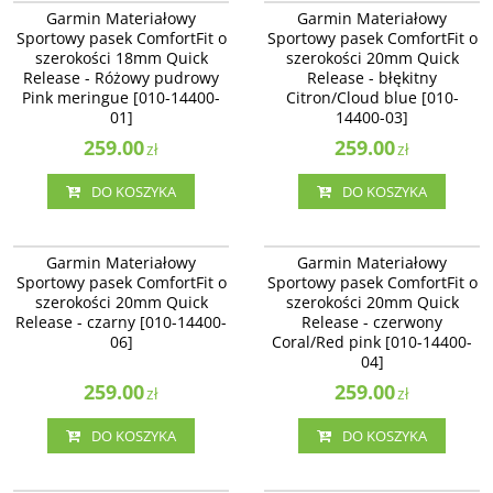
Garmin Materiałowy Sportowy
Garmin Materiałowy Sportowy
Garmin Materiałowy
Garmin Materiałowy
pasek ComfortFit o szerokości
pasek ComfortFit o szerokości
Sportowy pasek ComfortFit o
Sportowy pasek ComfortFit o
18mm Quick Release - Różowy
20mm Quick Release - błękitny
szerokości 18mm Quick
szerokości 20mm Quick
pudrowy Pink meringue [010-
Citron/Cloud blue [010-14400-03]
14400-01]
Release - Różowy pudrowy
Release - błękitny
Pink meringue [010-14400-
Citron/Cloud blue [010-
01]
14400-03]
259.00
259.00
zł
zł
DO KOSZYKA
DO KOSZYKA
010-14400-06
010-14400-04
Garmin Materiałowy Sportowy
Garmin Materiałowy Sportowy
Garmin Materiałowy
Garmin Materiałowy
pasek ComfortFit o szerokości
pasek ComfortFit o szerokości
Sportowy pasek ComfortFit o
Sportowy pasek ComfortFit o
20mm Quick Release - czarny [010-
20mm Quick Release - czerwony
szerokości 20mm Quick
szerokości 20mm Quick
14400-06]
Coral/Red pink [010-14400-04]
Release - czarny [010-14400-
Release - czerwony
06]
Coral/Red pink [010-14400-
04]
259.00
259.00
zł
zł
DO KOSZYKA
DO KOSZYKA
010-14400-05
010-12924-13