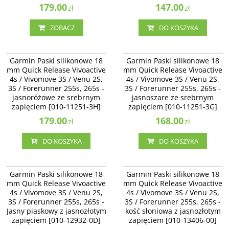
179.00
147.00
zł
zł
ZOBACZ
DO KOSZYKA
010-11251-3H
010-11251-3G
Garmin Paski silikonowe 18 mm
Garmin Paski silikonowe 18 mm
Garmin Paski silikonowe 18
Garmin Paski silikonowe 18
Quick Release Vivoactive 4s /
Quick Release Vivoactive 4s /
mm Quick Release Vivoactive
mm Quick Release Vivoactive
Vivomove 3S / Venu 2S -
Vivomove 3S / Venu 2S - jasnoszare
4s / Vivomove 3S / Venu 2S,
4s / Vivomove 3S / Venu 2S,
jasnoróżowe ze srebrnym
ze srebrnym zapięciem [010-11251-
3S / Forerunner 255s, 265s -
zapięciem [010-11251-3H]
3S / Forerunner 255s, 265s -
3G]
jasnoróżowe ze srebrnym
jasnoszare ze srebrnym
zapięciem [010-11251-3H]
zapięciem [010-11251-3G]
179.00
168.00
zł
zł
DO KOSZYKA
DO KOSZYKA
010-12932-0D
010-13406-00
Garmin Paski silikonowe 18 mm
Garmin Paski silikonowe 18 mm
Garmin Paski silikonowe 18
Garmin Paski silikonowe 18
Quick Release Vivoactive 4s /
Quick Release Vivoactive 4s /
mm Quick Release Vivoactive
mm Quick Release Vivoactive
Vivomove 3S / Venu 2S - Jasny
Vivomove 3S / Venu 2S, 3S /
4s / Vivomove 3S / Venu 2S,
4s / Vivomove 3S / Venu 2S,
piaskowy z jasnozłotym zapięciem
Forerunner 255s, 265s - kość
3S / Forerunner 255s, 265s -
[010-12932-0D]
3S / Forerunner 255s, 265s -
słoniowa z jasnozłotym zapięciem
[010-13406-00]
Jasny piaskowy z jasnozłotym
kość słoniowa z jasnozłotym
zapięciem [010-12932-0D]
zapięciem [010-13406-00]