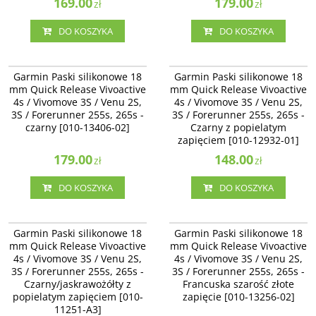
169.00
179.00
zł
zł
DO KOSZYKA
DO KOSZYKA
010-13406-02
010-12932-01
Garmin Paski silikonowe 18 mm
Garmin Paski silikonowe 18 mm
Garmin Paski silikonowe 18
Garmin Paski silikonowe 18
Quick Release Vivoactive 4s /
Quick Release Vivoactive 4s /
mm Quick Release Vivoactive
mm Quick Release Vivoactive
Vivomove 3S / Venu 2S, 3S /
Vivomove 3S / Venu 2S - Czarny z
4s / Vivomove 3S / Venu 2S,
4s / Vivomove 3S / Venu 2S,
Forerunner 255s, 265s - czarny
popielatym zapięciem [010-12932-
3S / Forerunner 255s, 265s -
[010-13406-02]
3S / Forerunner 255s, 265s -
01]
czarny [010-13406-02]
Czarny z popielatym
zapięciem [010-12932-01]
179.00
148.00
zł
zł
DO KOSZYKA
DO KOSZYKA
010-11251-A3
010-13256-02
Garmin Paski silikonowe 18 mm
Garmin Paski silikonowe 18 mm
Garmin Paski silikonowe 18
Garmin Paski silikonowe 18
Quick Release Vivoactive 4s /
Quick Release Vivoactive 4s /
mm Quick Release Vivoactive
mm Quick Release Vivoactive
Vivomove 3S / Venu 2S /
Vivomove 3S / Venu 2S, 3S /
4s / Vivomove 3S / Venu 2S,
4s / Vivomove 3S / Venu 2S,
Forerunner 255s, 265s -
Forerunner 255s, 265s - Francuska
3S / Forerunner 255s, 265s -
Czarny/jaskrawożółty z popielatym
3S / Forerunner 255s, 265s -
szarość złote zapięcie [010-13256-
zapięciem [010-11251-A3]
02]
Czarny/jaskrawożółty z
Francuska szarość złote
popielatym zapięciem [010-
zapięcie [010-13256-02]
11251-A3]