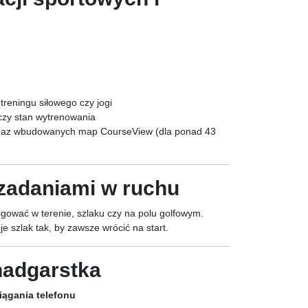
 treningu siłowego czy jogi
 czy stan wytrenowania
oraz wbudowanych map CourseView (dla ponad 43
 zadaniami w ruchu
wać w terenie, szlaku czy na polu golfowym.
e szlak tak, by zawsze wrócić na start.
 nadgarstka
iągania telefonu