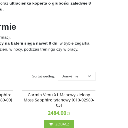
, oraz
ultracienka koperta o grubości zaledwie 8
ku
.
ormie
rmacji.
cy na baterii sięga nawet 8 dni
w trybie zegarka.
ień, w nocy, podczas treningu czy w pracy.
Sortuj według
:
02980-09
010-02980-03
oft Gold
Garmin Venu X1 Mchowy zielony Moss
NAJLEPSZE
NOWOŚĆ
NAJLEPSZE
pphire
Garmin Venu X1 Mchowy zielony
Sapphire tytanowy [010-02980-03]
980-09]
Moss Sapphire tytanowy [010-02980-
03]
2484.00
zł
ZOBACZ