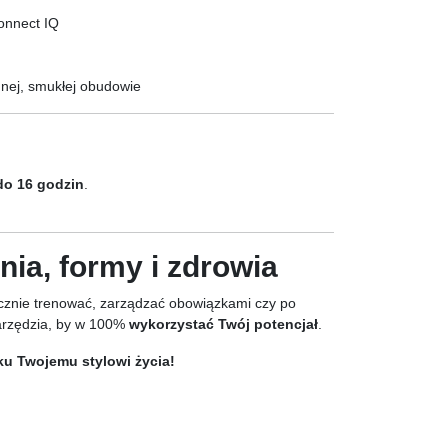
Connect IQ
dnej, smukłej obudowie
do 16 godzin
.
ia, formy i zdrowia
ecznie trenować, zarządzać obowiązkami czy po
arzędzia, by w 100%
wykorzystać Twój potencjał
.
ku Twojemu stylowi życia!