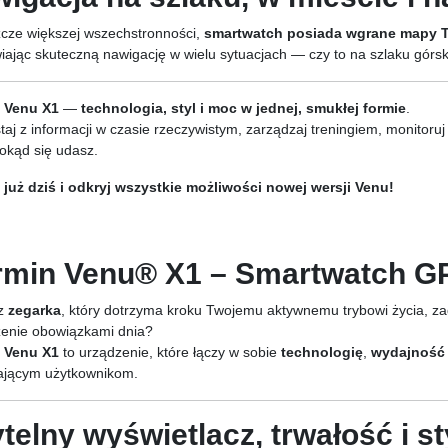
zcze większej wszechstronności,
smartwatch posiada wgrane mapy 
iając skuteczną nawigację w wielu sytuacjach — czy to na szlaku górs
 Venu X1
—
technologia, styl i moc w jednej, smukłej formie
.
taj z informacji w czasie rzeczywistym, zarządzaj treningiem, monitoruj
dokąd się udasz.
już dziś i odkryj wszystkie możliwości nowej wersji Venu!
min Venu® X1 – Smartwatch G
z
zegarka
, który dotrzyma kroku Twojemu aktywnemu trybowi życia, z
enie obowiązkami dnia?
 Venu X1
to urządzenie, które łączy w sobie
technologię
,
wydajność
jącym użytkownikom.
telny wyświetlacz, trwałość i st