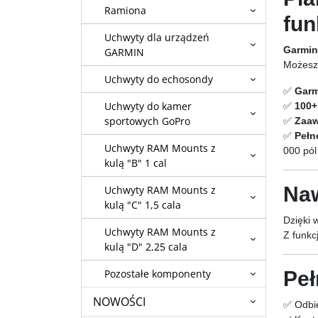
Ramiona
fun
Uchwyty dla urządzeń
Garmin
GARMIN
Możesz 
Uchwyty do echosondy
✅
Garm
Uchwyty do kamer
✅
100+
sportowych GoPro
✅
Zaaw
✅
Pełn
Uchwyty RAM Mounts z
000 pól
kulą "B" 1 cal
Naw
Uchwyty RAM Mounts z
kulą "C" 1,5 cala
Dzięki 
Uchwyty RAM Mounts z
Z funkc
kulą "D" 2,25 cala
Peł
Pozostałe komponenty
NOWOŚCI
✅ Odbie