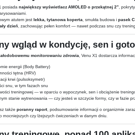
1 posiada
największy wyświetlacz AMOLED o przekątnej 2”
, pokryt
arysowaniami.
owym atutem jest
lekka, tytanowa koperta
, smukła budowa i
pasek C
ały dzień
, zachowując pełen komfort — nawet podczas snu czy trenin
ny wgląd w kondycję, sen i go
całodobowemu monitorowaniu zdrowia
, Venu X1 dostarcza informacj
mie energii (Body Battery)
ności tętna (HRV)
acji krwi (pulsoksymetr)
ci snu, w tym fazach snu
ości treningowej — w oparciu o wypoczynek, sen i obciążenie trenin
ym stanie wytrenowania — czy jesteś w szczycie formy, czy w fazie p
sz także
poranny raport
, podsumowanie informacji o organizmie zara
 o mocniejszych czy lżejszych ćwiczeniach w danym dniu.
ny treningowe, ponad 100 aplika