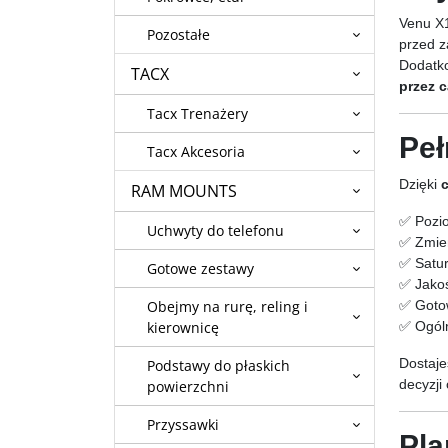
Venu X
Pozostałe
przed z
Dodatk
TACX
przez c
Tacx Trenażery
Peł
Tacx Akcesoria
Dzięki
RAM MOUNTS
✅ Pozio
Uchwyty do telefonu
✅ Zmien
✅ Satur
Gotowe zestawy
✅ Jakoś
✅ Gotow
Obejmy na rurę, reling i
✅ Ogóln
kierownicę
Dostaje
Podstawy do płaskich
decyzji
powierzchni
Przyssawki
Pla