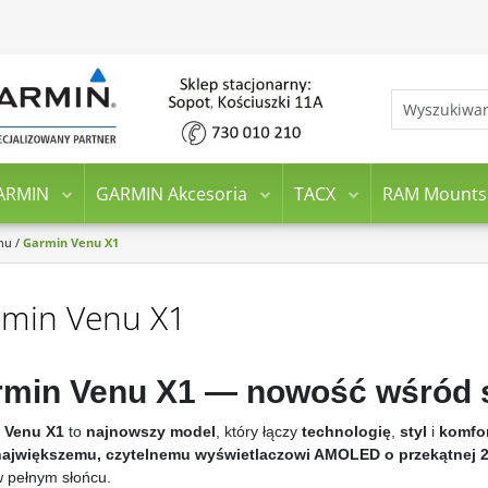
ARMIN
GARMIN Akcesoria
TACX
RAM Mounts
nu
/
Garmin Venu X1
min Venu X1
rmin Venu X1 — nowość wśród 
 Venu X1
to
najnowszy model
, który łączy
technologię
,
styl
i
komfo
największemu, czytelnemu wyświetlaczowi AMOLED o przekątnej 
 pełnym słońcu.