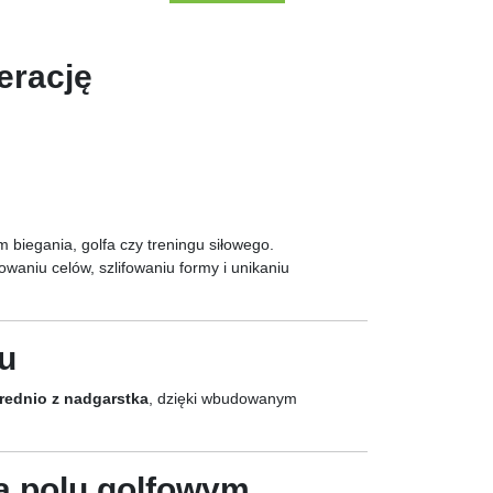
erację
ym biegania, golfa czy treningu siłowego.
waniu celów, szlifowaniu formy i unikaniu
u
rednio z nadgarstka
, dzięki wbudowanym
na polu golfowym