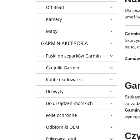
Off Road
Dla jes
umożliw
Kamery
Mapy
Garmin
Skorzys
GARMIN AKCESORIA
na to, 
Paski do zegarków Garmin
Zamów 
Czujniki Garmin
Kable i ładowarki
Gar
Uchwyty
Szukas
Do urządzeń morskich
zarządz
Garmin
Folie ochronne
wymaga
Odbiorniki OEM
Czy
Pokrowce, etui