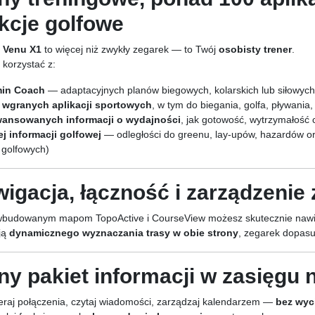
kcje golfowe
 Venu X1
to więcej niż zwykły zegarek — to Twój
osobisty trener
.
korzystać z:
in Coach
— adaptacyjnych planów biegowych, kolarskich lub siłowych
 wgranych aplikacji sportowych
, w tym do biegania, golfa, pływania,
ansowanych informacji o wydajności
, jak gotowość, wytrzymałość
ej informacji golfowej
— odległości do greenu, lay-upów, hazardów 
 golfowych)
igacja, łączność i zarządzenie
wbudowanym mapom TopoActive i CourseView możesz skutecznie nawigo
ją
dynamicznego wyznaczania trasy w obie strony
, zegarek dopasuj
ny pakiet informacji w zasięgu
raj połączenia, czytaj wiadomości, zarządzaj kalendarzem —
bez wyc