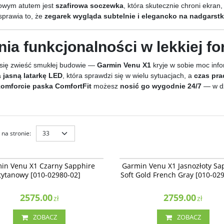
owym atutem jest
szafirowa soczewka
, która skutecznie chroni ekran
prawia to, że
zegarek wygląda subtelnie i elegancko na nadgarst
nia funkcjonalności w lekkiej f
 się zwieść smukłej budowie —
Garmin Venu X1
kryje w sobie moc info
a
jasną latarkę LED
, która sprawdzi się w wielu sytuacjach, a
czas pra
komforcie paska ComfortFit
możesz
nosić go wygodnie 24/7
— w dz
na stronie
:
010-02980-02
010-
Venu X1 Czarny Sapphire tytanowy
Garmin Venu X1 Jasnozłoty Sapphire S
NOWOŚĆ
NAJLEPSZE
NOWOŚĆ
in Venu X1 Czarny Sapphire
Garmin Venu X1 Jasnozłoty Sa
980-02]
French Gray [010-02980-09]
tytanowy [010-02980-02]
Soft Gold French Gray [010-02
2575.00
2759.00
zł
zł
ZOBACZ
ZOBACZ