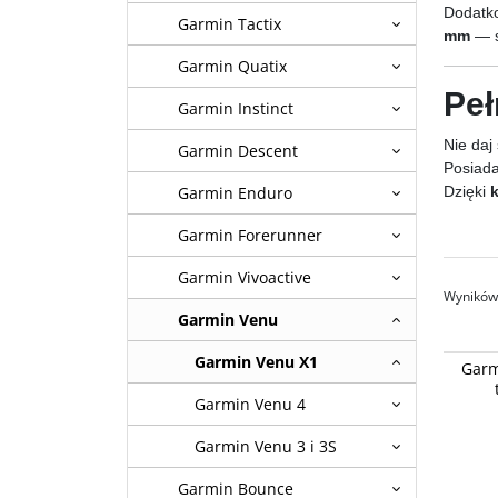
Dodatk
Garmin Tactix
mm
— s
Garmin Quatix
Peł
Garmin Instinct
Nie daj
Garmin Descent
Posiad
Garmin Enduro
Dzięki
Garmin Forerunner
Garmin Vivoactive
Wyników 
Garmin Venu
Garmin 
Garmin Venu X1
Garm
[010-02
Garmin Venu 4
Garmin Venu 3 i 3S
Garmin Bounce