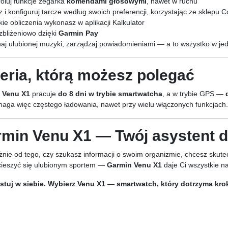
oluj funkcje zegarka
komendami głosowymi
, nawet w ruchu
 i konfiguruj tarcze według swoich preferencji, korzystając ze sklepu 
ie obliczenia wykonasz w aplikacji Kalkulator
zbliżeniowo dzięki
Garmin Pay
aj ulubionej muzyki, zarządzaj powiadomieniami — a to wszystko w je
eria, którą możesz polegać
 Venu X1
pracuje
do 8 dni w trybie smartwatcha
, a w trybie GPS —
aga więc częstego ładowania, nawet przy wielu włączonych funkcjach.
min Venu X1 — Twój asystent dn
żnie od tego, czy szukasz informacji o swoim organizmie, chcesz skut
cieszyć się ulubionym sportem —
Garmin Venu X1
daje Ci wszystkie n
stuj w siebie. Wybierz Venu X1 — smartwatch, który dotrzyma kro