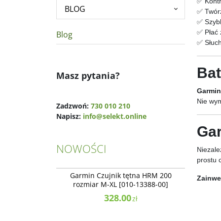
✅ Kontr
BLOG
✅ Twórz
✅ Szybk
✅ Płać 
Blog
✅ Słuch
Bat
Masz pytania?
Garmin
Nie wym
Zadzwoń:
730 010 210
Napisz:
info@selekt.online
Gar
NOWOŚCI
Niezale
prostu 
010-13388-00
NOWOŚĆ
BESTSELLER
Garmin Czujnik tętna HRM 200
Zainwe
rozmiar M-XL [010-13388-00]
328.00
zł
010-03399-02