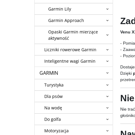
Garmin Lily
Zad
Garmin Approach
Opaski Garmin mierzące
Venu X
aktywność
- Pomia
Liczniki rowerowe Garmin
- Zaaw
- Pozio
Inteligentne wagi Garmin
Dostaje
GARMIN
Dzięki
przetre
Turystyka
Nie
Dla psów
Na wodę
Nie tra
głośnik
Do golfa
Motoryzacja
Naw