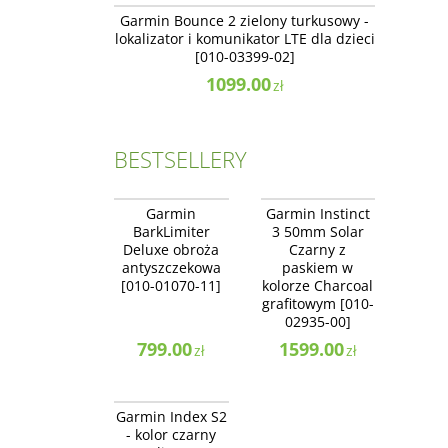
NOWOŚĆ
BESTSELLER
Garmin Bounce 2 zielony turkusowy -
lokalizator i komunikator LTE dla dzieci
[010-03399-02]
1099.00
zł
BESTSELLERY
010-01070-11
010-02935-00
BESTSELLER
NOWOŚĆ
Garmin
Garmin Instinct
NAJLEPSZE
BESTSELLER
BarkLimiter
3 50mm Solar
NAJLEPSZE
Deluxe obroża
Czarny z
antyszczekowa
paskiem w
[010-01070-11]
kolorze Charcoal
grafitowym [010-
02935-00]
799.00
1599.00
zł
zł
010-02294-70
BESTSELLER
Garmin Index S2
NAJLEPSZE
- kolor czarny