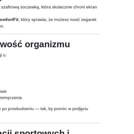
y szafirową soczewką, która skutecznie chroni ekran
omfortFit
, który sprawia, że możesz nosić zegarek
gu.
towość organizmu
i o:
gowe
rzemęczenia
z po przebudzeniu — tak, by pomóc w podjęciu
cji sportowych i