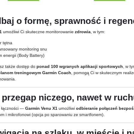
baj o formę, sprawność i regen
1
umożliwi Ci skuteczne monitorowanie
zdrowia
, w tym:
r tętna
ansowany monitoring snu
m energii (Body Battery)
sz także dostęp do
ponad 100 wgranych aplikacji sportowych
, w t
planom treningowym Garmin Coach
, pomogą Ci w skutecznym realizo
nowania.
 przegap niczego, nawet w ruch
ć łączności —
Garmin Venu X1
umożliwi
odbieranie połączeń bezpoś
om i mikrofonowi (opcja po sparowaniu ze smartfonem).
igacja na szlaku, w mieście i 