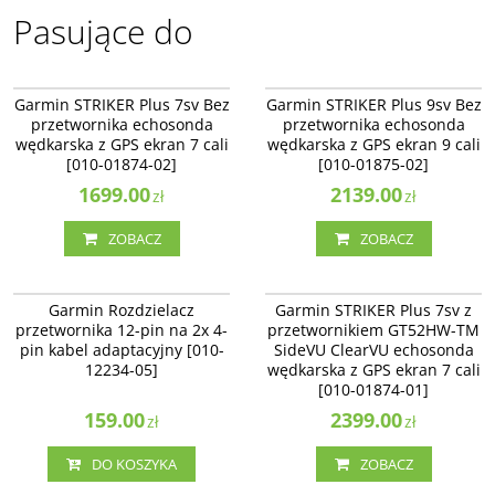
Pasujące do
010-01874-02
010-01875-02
Garmin STRIKER Plus 7sv Bez
Garmin STRIKER Plus 9sv Bez
przetwornika echosonda
przetwornika echosonda
wędkarska z GPS ekran 7 cali
wędkarska z GPS ekran 9 cali
[010-01874-02]
[010-01875-02]
1699.00
2139.00
zł
zł
ZOBACZ
ZOBACZ
010-12234-05
010-01874-01
Garmin Rozdzielacz
Garmin STRIKER Plus 7sv z
przetwornika 12-pin na 2x 4-
przetwornikiem GT52HW-TM
pin kabel adaptacyjny [010-
SideVU ClearVU echosonda
12234-05]
wędkarska z GPS ekran 7 cali
[010-01874-01]
159.00
2399.00
zł
zł
DO KOSZYKA
ZOBACZ