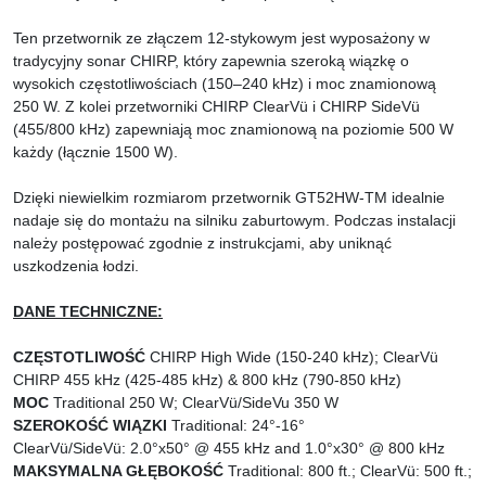
Ten przetwornik ze złączem 12-stykowym jest wyposażony w
tradycyjny sonar CHIRP, który zapewnia szeroką wiązkę o
wysokich częstotliwościach (150–240 kHz) i moc znamionową
250 W. Z kolei przetworniki CHIRP ClearVü i CHIRP SideVü
(455/800 kHz) zapewniają moc znamionową na poziomie 500 W
każdy (łącznie 1500 W).
Dzięki niewielkim rozmiarom przetwornik GT52HW-TM idealnie
nadaje się do montażu na silniku zaburtowym. Podczas instalacji
należy postępować zgodnie z instrukcjami, aby uniknąć
uszkodzenia łodzi.
DANE TECHNICZNE:
CZĘSTOTLIWOŚĆ
CHIRP High Wide (150-240 kHz); ClearVü
CHIRP 455 kHz (425-485 kHz) & 800 kHz (790-850 kHz)
MOC
Traditional 250 W; ClearVü/SideVu 350 W
SZEROKOŚĆ WIĄZKI
Traditional: 24°-16°
ClearVü/SideVü: 2.0°x50° @ 455 kHz and 1.0°x30° @ 800 kHz
MAKSYMALNA GŁĘBOKOŚĆ
Traditional: 800 ft.; ClearVü: 500 ft.;