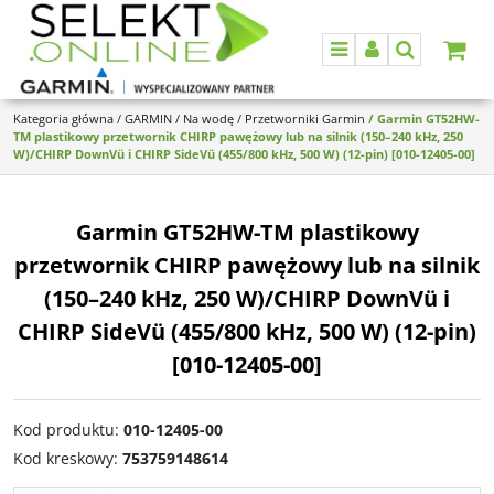
Menu
Panel
Szukaj
Kategoria główna
/
GARMIN
/
Na wodę
/
Przetworniki Garmin
/
Garmin GT52HW-
TM plastikowy przetwornik CHIRP pawężowy lub na silnik (150–240 kHz, 250
W)/CHIRP DownVü i CHIRP SideVü (455/800 kHz, 500 W) (12-pin) [010-12405-00]
Garmin GT52HW-TM plastikowy
przetwornik CHIRP pawężowy lub na silnik
(150–240 kHz, 250 W)/CHIRP DownVü i
CHIRP SideVü (455/800 kHz, 500 W) (12-pin)
[010-12405-00]
Kod produktu
:
010-12405-00
Kod kreskowy
:
753759148614