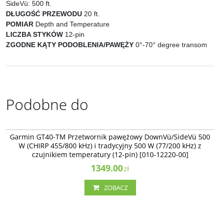
SideVü: 500 ft.
DŁUGOŚĆ PRZEWODU
20 ft.
POMIAR
Depth and Temperature
LICZBA STYKÓW
12-pin
ZGODNE KĄTY PODOBLENIA/PAWĘŻY
0°-70° degree transom
Podobne do
010-12220-00
Garmin GT40-TM Przetwornik pawężowy DownVü/SideVü 500
W (CHIRP 455/800 kHz) i tradycyjny 500 W (77/200 kHz) z
czujnikiem temperatury (12-pin) [010-12220-00]
1349.00
zł
ZOBACZ