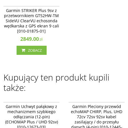
010-01875-01
Garmin STRIKER Plus 9sv z
przetwornikiem GT52HW-TM
SideVU ClearVU echosonda
wędkarska z GPS ekran 9 cali
[010-01875-01]
2849.00
zł
ZOBACZ
Kupujący ten produkt kupili
także:
010-12673-03
010-12445-00
Garmin Uchwyt pałąkowy z
Garmin Pleciony przewód
mechanizmem szybkiego
echoMAP CHIRP, Plus, UHD
odłączania (12-pin)
72cv 72sv 92sv kabel
(ECHOMAP Plus / UHD 92sv)
zasilający / do przesyłu
[010-12673-03]
danych (4-pin) [010-12445-