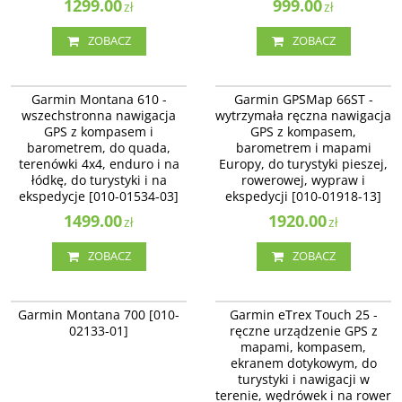
1299.00
999.00
zł
zł
ZOBACZ
ZOBACZ
010-01534-03
010-01918-13
Garmin Montana 610 -
Garmin GPSMap 66ST -
wszechstronna nawigacja
wytrzymała ręczna nawigacja
GPS z kompasem i
GPS z kompasem,
barometrem, do quada,
barometrem i mapami
terenówki 4x4, enduro i na
Europy, do turystyki pieszej,
łódkę, do turystyki i na
rowerowej, wypraw i
ekspedycje [010-01534-03]
ekspedycji [010-01918-13]
1499.00
1920.00
zł
zł
ZOBACZ
ZOBACZ
010-02133-01
010-01325-02
Garmin Montana 700 [010-
Garmin eTrex Touch 25 -
02133-01]
ręczne urządzenie GPS z
mapami, kompasem,
ekranem dotykowym, do
turystyki i nawigacji w
terenie, wędrówek i na rower