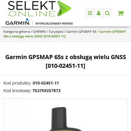
Menu
Panel
Szukaj
Kategoria główna
/
GARMIN
/
Turystyka
/
Garmin GPSMAP 65
/
Garmin GPSMAP
65s z obsługą wielu GNSS [010-02451-11]
Garmin GPSMAP 65s z obsługą wielu GNSS
[010-02451-11]
Kod produktu
:
010-02451-11
Kod kreskowy
:
753759257873