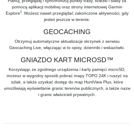
Planuj, przeglądaj i synchronizuj punkty trasy, ścieżki i ślady za
pomocą aplikacji mobilnej oraz strony internetowej
Garmin
1
Explore
. Możesz nawet przeglądać zakończone aktywności, gdy
jesteś jeszcze w terenie.
GEOCACHING
Otrzymuj automatyczne aktualizacje skrzynek z serwisu
Geocaching Live, włączając w to opisy, dzienniki i wskazówki.
GNIAZDO KART MICROSD™
Korzystając ze zgodnego urządzenia i karty pamięci microSD,
możesz w wygodny sposób pobrać mapy
TOPO 24K
i ruszyć na
szlak, a także uzyskać dostęp do map
HuntView Plus, które
umożliwiają wyświetlanie granic terenów publicznych, a także nazw
i granic właścicieli prywatnych.