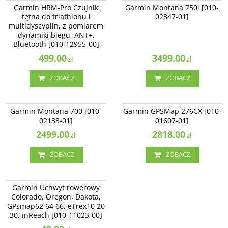
Garmin HRM-Pro Czujnik
Garmin Montana 750i [010-
tętna do triathlonu i
02347-01]
multidyscyplin, z pomiarem
dynamiki biegu, ANT+,
Bluetooth [010-12955-00]
499.00
3499.00
zł
zł
ZOBACZ
ZOBACZ
010-02133-01
010-01607-01
Garmin Montana 700 [010-
Garmin GPSMap 276CX [010-
02133-01]
01607-01]
2499.00
2818.00
zł
zł
ZOBACZ
ZOBACZ
010-11023-00
Garmin Uchwyt rowerowy
Colorado, Oregon, Dakota,
GPsmap62 64 66, eTrex10 20
30, inReach [010-11023-00]