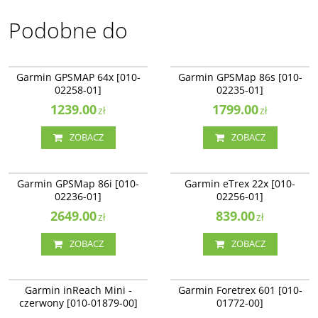
Podobne do
010-02258-01
010-02235-01
Garmin GPSMAP 64x [010-
Garmin GPSMap 86s [010-
02258-01]
02235-01]
1239.00
1799.00
zł
zł
ZOBACZ
ZOBACZ
010-02236-01
010-02256-01
BESTSELLER
Garmin GPSMap 86i [010-
Garmin eTrex 22x [010-
02236-01]
02256-01]
2649.00
839.00
zł
zł
ZOBACZ
ZOBACZ
010-01879-00
010-01772-00
Garmin inReach Mini -
Garmin Foretrex 601 [010-
czerwony [010-01879-00]
01772-00]