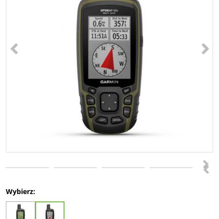
<
>
>
<
Wybierz: