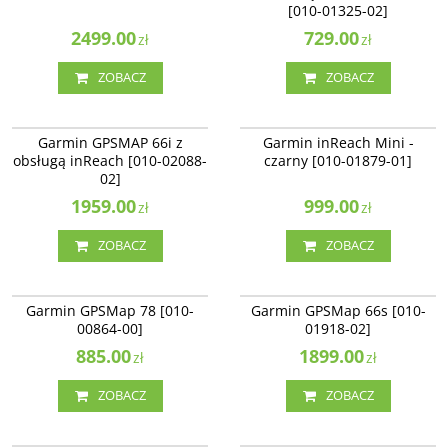
[010-01325-02]
2499.00
729.00
zł
zł
ZOBACZ
ZOBACZ
010-02088-02
010-01879-01
Garmin GPSMAP 66i z
Garmin inReach Mini -
obsługą inReach [010-02088-
czarny [010-01879-01]
02]
1959.00
999.00
zł
zł
ZOBACZ
ZOBACZ
010-00864-00
010-01918-02
Garmin GPSMap 78 [010-
Garmin GPSMap 66s [010-
00864-00]
01918-02]
885.00
1899.00
zł
zł
ZOBACZ
ZOBACZ
010-02257-01
010-01325-12