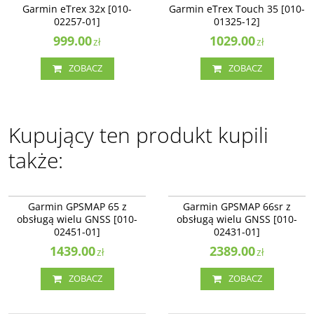
BESTSELLER
NAJLEPSZE
Garmin eTrex 32x [010-
Garmin eTrex Touch 35 [010-
02257-01]
01325-12]
999.00
1029.00
zł
zł
ZOBACZ
ZOBACZ
Kupujący ten produkt kupili
także:
010-02451-01
010-02431-01
BESTSELLER
Garmin GPSMAP 65 z
Garmin GPSMAP 66sr z
obsługą wielu GNSS [010-
obsługą wielu GNSS [010-
02451-01]
02431-01]
1439.00
2389.00
zł
zł
ZOBACZ
ZOBACZ
010-12955-00
010-02347-01