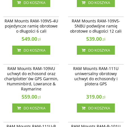
DO KOSZYKA
DO KOSZYKA
RAM-109VS-4U
RAM-109VS-5NBU
RAM-109VS-4U - pojedyncze ramię
RAM-109VS-5NBU - podwójne
RAM Mounts RAM-109VS-4U
RAM Mounts RAM-109VS-
obrotowe o długości 6 cali.
ramię obrotowe o długości 12 cali.
pojedyncze ramię obrotowe
5NBU podwójne ramię
o długości 6 cali
obrotowe o długości 12 cali
549.00
539.00
zł
zł
DO KOSZYKA
DO KOSZYKA
RAM-109VU
RAM-111U
RAM-109VU - uchwyt do echosond
RAM Mounts RAM-111U
RAM Mounts RAM-109VU
RAM Mounts RAM-111U
oraz chartplotter’ów GPS Garmin,
uniwersalny obrotowy uchwyt do
uchwyt do echosond oraz
uniwersalny obrotowy
Humminbird, Lowrance &
echosondy i plotera GPS
chartplotter`ów GPS Garmin,
uchwyt do echosondy i
Raymarine.
Humminbird, Lowrance &
plotera GPS
Raymarine
559.00
319.00
zł
zł
DO KOSZYKA
DO KOSZYKA
RAM-111U-B
RAM-B-101U
RAM Mount RAM-111U-B uchwyt
RAM Mounts RAM-B-101U dwie
RAM Mounts RAM-111U-B
RAM Mounts RAM-B-101U