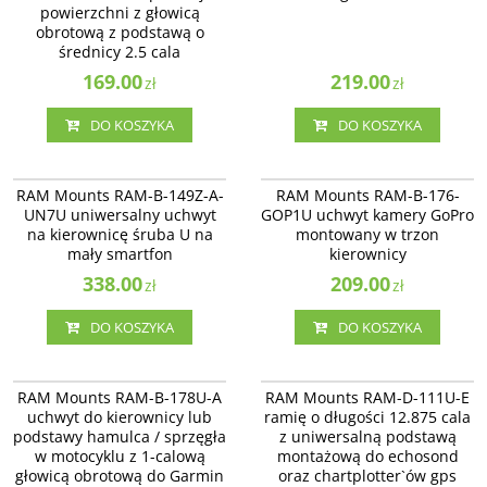
powierzchni z głowicą
obrotową z podstawą o
średnicy 2.5 cala
169.00
219.00
zł
zł
DO KOSZYKA
DO KOSZYKA
RAM-B-149Z-A-UN7U
RAM-B-176-GOP1U
RAM Mounts RAM-B-149Z-A-UN7U
RAM Mounts RAM-B-176-GOP1U
RAM Mounts RAM-B-149Z-A-
RAM Mounts RAM-B-176-
uniwersalny uchwyt na kierownicę
uchwyt kamery GoPro montowany
UN7U uniwersalny uchwyt
GOP1U uchwyt kamery GoPro
śruba U na mały smartfon
w trzon kierownicy
na kierownicę śruba U na
montowany w trzon
mały smartfon
kierownicy
338.00
209.00
zł
zł
DO KOSZYKA
DO KOSZYKA
RAM-B-178U-A
RAM-D-111U-E
RAM-B-178U-A uchwyt montowany
RAM Mounts RAM-D-111U-E ramię
RAM Mounts RAM-B-178U-A
RAM Mounts RAM-D-111U-E
do ramy kierownicy lub do
o długości 12.875 cala z
uchwyt do kierownicy lub
ramię o długości 12.875 cala
podstawy hamulca / sprzęgła w
uniwersalną podstawą montażową
podstawy hamulca / sprzęgła
z uniwersalną podstawą
motocyklu z 1-calową głowicą
do echosond oraz chartplotter`ów
obrotową do Garmin zumo,
w motocyklu z 1-calową
gps montowane do płaskiej
montażową do echosond
TomTom Rider & Urban Rider.
powierzchni
głowicą obrotową do Garmin
oraz chartplotter`ów gps