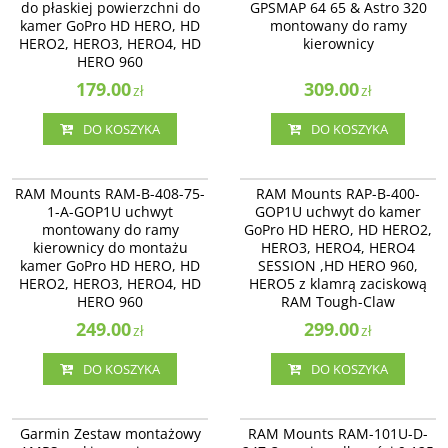
do płaskiej powierzchni do
GPSMAP 64 65 & Astro 320
HERO, HD HERO2, HERO3, HERO4,
kierownicy
HD HERO 960.
kamer GoPro HD HERO, HD
montowany do ramy
HERO2, HERO3, HERO4, HD
kierownicy
HERO 960
179.00
309.00
zł
zł
DO KOSZYKA
DO KOSZYKA
RAM-B-408-751AGOP1U
RAP-B-400-GOP1U
RAM-B-408-75-1-A-GOP1U - uchwyt
RAM Mount RAP-B-400-GOP1U -
RAM Mounts RAM-B-408-75-
RAM Mounts RAP-B-400-
montowany do ramy kierownicy z
uchwyt do kamer GoPro HD HERO,
1-A-GOP1U uchwyt
GOP1U uchwyt do kamer
ramieniem o długości 2.38 cala z
HD HERO2, HERO3, HERO4, HERO4
montowany do ramy
GoPro HD HERO, HD HERO2,
głowicą obrotową do montażu
SESSION ,HD HERO 960, HERO5 z
kamer GoPro HD HERO, HD
kierownicy do montażu
klamrą zaciskową RAM Tough-
HERO3, HERO4, HERO4
HERO2, HERO3, HERO4, HD HERO
Claw™.
kamer GoPro HD HERO, HD
SESSION ,HD HERO 960,
960.
HERO2, HERO3, HERO4, HD
HERO5 z klamrą zaciskową
HERO 960
RAM Tough-Claw
249.00
299.00
zł
zł
DO KOSZYKA
DO KOSZYKA
010-10962-10
RAM-101U-D-247-3
Garmin Zestaw montażowy AMPS
RAM-101U-D-247-3 ramię o
Garmin Zestaw montażowy
RAM Mounts RAM-101U-D-
na kierownicę zumo, Montana,
długości 9.125 cala z okrągłą