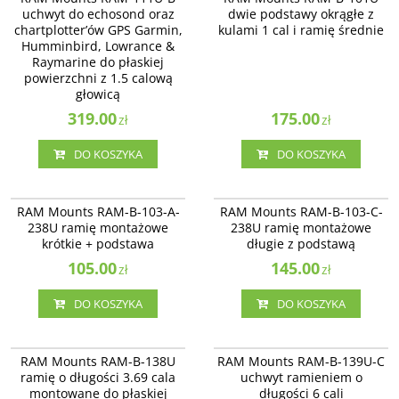
do echosond oraz chartplotter’ów
podstawy okrągłe z kulami 1 cal i
uchwyt do echosond oraz
dwie podstawy okrągłe z
GPS Garmin, Humminbird,
ramię średnie
chartplotter’ów GPS Garmin,
kulami 1 cal i ramię średnie
Lowrance & Raymarine
montowany do płaskiej
Humminbird, Lowrance &
powierzchni z 1.5 calową głowicą
Raymarine do płaskiej
obrotową.
powierzchni z 1.5 calową
głowicą
319.00
175.00
zł
zł
DO KOSZYKA
DO KOSZYKA
RAM-B-103-A-238U
RAM-B-103-C-238U
RAM Mounts RAM-B-103-A-238U
RAM Mounts RAM-B-103-C-238U
RAM Mounts RAM-B-103-A-
RAM Mounts RAM-B-103-C-
ramię montażowe krótkie +
ramię montażowe długie z
238U ramię montażowe
238U ramię montażowe
podstawa
podstawą
krótkie + podstawa
długie z podstawą
105.00
145.00
zł
zł
DO KOSZYKA
DO KOSZYKA
RAM-B-138U
RAM-B-139U-C
RAM-B-138U ramię o długości 3.69
RAM-B-139U-C uchwyt ramieniem
RAM Mounts RAM-B-138U
RAM Mounts RAM-B-139U-C
cala montowane do płaskiej
o długości 6 cali.
ramię o długości 3.69 cala
uchwyt ramieniem o
powierzchni z głowicą obrotową z
montowane do płaskiej
długości 6 cali
podstawą o średnicy 2.5 cala.