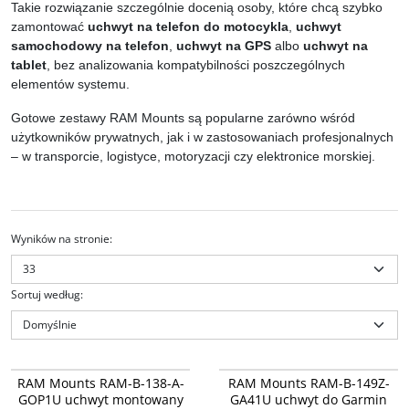
Takie rozwiązanie szczególnie docenią osoby, które chcą szybko
zamontować
uchwyt na telefon do motocykla
,
uchwyt
samochodowy na telefon
,
uchwyt na GPS
albo
uchwyt na
tablet
, bez analizowania kompatybilności poszczególnych
elementów systemu.
Gotowe zestawy RAM Mounts są popularne zarówno wśród
użytkowników prywatnych, jak i w zastosowaniach profesjonalnych
– w transporcie, logistyce, motoryzacji czy elektronice morskiej.
Wyników na stronie
:
Sortuj według
:
RAM-B-138-A-GOP1U
RAM-B-149Z-GA41U
RAM-B-138-A-GOP1U - uchwyt
RAM Mounts RAM-B-149Z-GA41U
RAM Mounts RAM-B-138-A-
RAM Mounts RAM-B-149Z-
montowany do płaskiej
uchwyt do Garmin GPSMAP 64 65
GOP1U uchwyt montowany
GA41U uchwyt do Garmin
powierzchni do kamer GoPro HD
& Astro 320 montowany do ramy