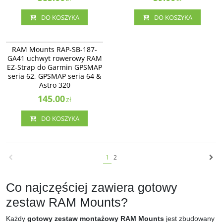
DO KOSZYKA
DO KOSZYKA
RAP-SB-187-GA41
RAM Mounts RAP-SB-187-GA41
RAM Mounts RAP-SB-187-
uchwyt rowerowy RAM EZ-Strap
GA41 uchwyt rowerowy RAM
do Garmin GPSMAP seria 62,
EZ-Strap do Garmin GPSMAP
GPSMAP seria 64 65 & Astro 320
seria 62, GPSMAP seria 64 &
Astro 320
145.00
zł
DO KOSZYKA
1
2
Co najczęściej zawiera gotowy
zestaw RAM Mounts?
Każdy
gotowy zestaw montażowy RAM Mounts
jest zbudowany