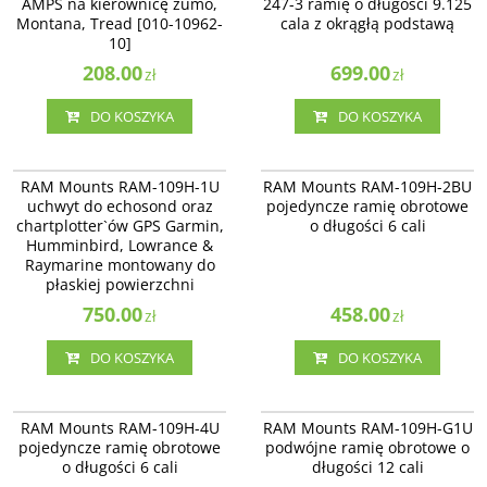
AMPS na kierownicę zumo,
247-3 ramię o długości 9.125
Tread [010-10962-10]
podstawą o średnicy 2.5 cala. i
Montana, Tread [010-10962-
cala z okrągłą podstawą
zaciskową podstawą montażową.
10]
Maksymalna szerokość zaciskowa -
3.0 cale.
208.00
699.00
zł
zł
DO KOSZYKA
DO KOSZYKA
RAM-109H-1U
RAM-109H-2BU
RAM-109H-1U - uchwyt do
RAM-109H-2BU - pojedyncze ramię
RAM Mounts RAM-109H-1U
RAM Mounts RAM-109H-2BU
echosond oraz chartplotter’ów
obrotowe o długości 6 cali.
uchwyt do echosond oraz
pojedyncze ramię obrotowe
GPS Garmin, Humminbird,
chartplotter`ów GPS Garmin,
o długości 6 cali
Lowrance & Raymarine
montowany do płaskiej
Humminbird, Lowrance &
powierzchni.
Raymarine montowany do
płaskiej powierzchni
750.00
458.00
zł
zł
DO KOSZYKA
DO KOSZYKA
RAM-109H-4U
RAM-109H-G1U
RAM-109H-4U - pojedyncze ramię
RAM-109H-G1U - podwójne ramię
RAM Mounts RAM-109H-4U
RAM Mounts RAM-109H-G1U
obrotowe o długości 6 cali.
obrotowe o długości 12 cali.
pojedyncze ramię obrotowe
podwójne ramię obrotowe o
o długości 6 cali
długości 12 cali