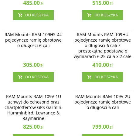
485.00
515.00
zł
zł
DO KOSZYKA
DO KOSZYKA
RAM-109HS-4U
RAM-109HU
RAM-109HS-4U - pojedyncze ramię
RAM-109HU - pojedyncze ramię
RAM Mounts RAM-109HS-4U
RAM Mounts RAM-109HU
obrotowe o długości 6 cali.
obrotowe o długości 6 cali z
pojedyncze ramię obrotowe
pojedyncze ramię obrotowe
prostokątną podstawą o
o długości 6 cali
o długości 6 cali z
wymiarach 6.25 cala x 2 cale.
prostokątną podstawą o
wymiarach 6.25 cala x 2 cale
305.00
410.00
zł
zł
DO KOSZYKA
DO KOSZYKA
RAM-109V-1U
RAM-109V-2U
RAM-109V-1U - uchwyt do
RAM-109V-2BU - pojedyncze ramię
RAM Mounts RAM-109V-1U
RAM Mounts RAM-109V-2U
echosond oraz chartplotter’ów
obrotowe o długości 6 cali.
uchwyt do echosond oraz
pojedyncze ramię obrotowe
GPS Garmin, Humminbird,
chartplotter`ów GPS Garmin,
o długości 6 cali
Lowrance & Raymarine.
Humminbird, Lowrance &
Raymarine
825.00
799.00
zł
zł