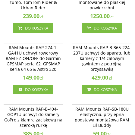
zumo, TomTom Rider &
montowane do płaskiej
Urban Rider
powierzchni
239.00
1250.00
zł
zł
DO KOSZYKA
DO KOSZYKA
RAP-274-1-GA41U
RAP-B-365-224-237U
RAM Mounts RAP-274-1-GA41U
RAM Mounts RAP-B-365-224-237U
RAM Mounts RAP-274-1-
RAM Mounts RAP-B-365-224-
uchwyt rowerowy RAM EZ-ON/OFF
uchwyt do aparatu lub kamery z
GA41U uchwyt rowerowy
237U uchwyt do aparatu lub
do Garmin GPSMAP seria 62,
1/4 calowym gwintem z potrójną
RAM EZ-ON/OFF do Garmin
kamery z 1/4 calowym
GPSMAP seria 64 65 & Astro 320
przyssawką
GPSMAP seria 62, GPSMAP
gwintem z potrójną
seria 64 65 & Astro 320
przyssawką
149.00
429.00
zł
zł
DO KOSZYKA
DO KOSZYKA
RAP-B-404-GOP1U
RAP-SB-180U
RAM Mounts RAP-B-404-GOP1U
RAP-SB-180U elastyczna, przylepna
RAM Mounts RAP-B-404-
RAM Mounts RAP-SB-180U
uchwyt do kamery GoPro z klamrą
podstawa montażowa RAM Lil
GOP1U uchwyt do kamery
elastyczna, przylepna
zaciskową na szeroką rurkę
Buddy
GoPro z klamrą zaciskową na
podstawa montażowa RAM
szeroką rurkę
Lil Buddy
385.00
59.00
zł
zł