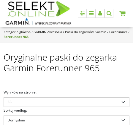
Panel
Menu
Panel
Szukaj
Kategoria główna
/
GARMIN Akcesoria
/
Paski do zegarków Garmin
/
Forerunner
/
Forerunner 965
Oryginalne paski do zegarka
Garmin Forerunner 965
Wyników na stronie
:
Sortuj według
:
010-11251-9B
010-11251-9C