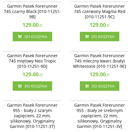
Garmin Pasek Forerunner 745
Garmin Pasek Forerunner 745
Garmin Pasek Forerunner
Garmin Pasek Forerunner
czarny Black [010-11251-9B]
czerwony Magma Red [010-11251-
745 czarny Black [010-11251-
745 czerwony Magma Red
9C]
9B]
[010-11251-9C]
129.00
129.00
zł
zł
DO KOSZYKA
DO KOSZYKA
010-11251-9D
010-11251-9E
Garmin Pasek Forerunner 745
Garmin Pasek Forerunner 745
Garmin Pasek Forerunner
Garmin Pasek Forerunner
miętowy Neo Tropic [010-11251-
mleczny kwarc (biały) Whitestone
745 miętowy Neo Tropic
745 mleczny kwarc (biały)
9D]
[010-11251-9E]
[010-11251-9D]
Whitestone [010-11251-9E]
129.00
129.00
zł
zł
DO KOSZYKA
DO KOSZYKA
010-11251-3T
010-11251-3V
Garmin Pasek Forerunner 955 -
Garmin Pasek Forerunner 955 -
Garmin Pasek Forerunner
Garmin Pasek Forerunner
biały z szarym zapięciem, 22 mm,
biały ze srebrnym zapięciem, 22
955 - biały z szarym
955 - biały ze srebrnym
silikonowy, Oryginalny Garmin
mm, silikonowy, Oryginalny
zapięciem, 22 mm,
zapięciem, 22 mm,
[010-11251-3T]
Garmin [010-11251-3V]
silikonowy, Oryginalny
silikonowy, Oryginalny
Garmin [010-11251-3T]
Garmin [010-11251-3V]