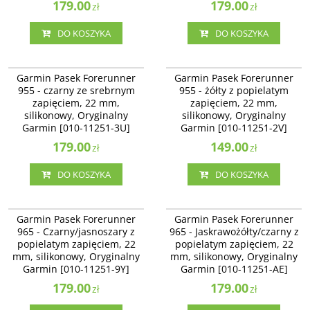
179.00
179.00
zł
zł
DO KOSZYKA
DO KOSZYKA
010-11251-3U
010-11251-2V
Garmin Pasek Forerunner 955 -
Garmin Pasek Forerunner 955 -
Garmin Pasek Forerunner
Garmin Pasek Forerunner
czarny ze srebrnym zapięciem, 22
żółty z popielatym zapięciem, 22
955 - czarny ze srebrnym
955 - żółty z popielatym
mm, silikonowy, Oryginalny
mm, silikonowy, Oryginalny
zapięciem, 22 mm,
zapięciem, 22 mm,
Garmin [010-11251-3U]
Garmin [010-11251-2V]
silikonowy, Oryginalny
silikonowy, Oryginalny
Garmin [010-11251-3U]
Garmin [010-11251-2V]
179.00
149.00
zł
zł
DO KOSZYKA
DO KOSZYKA
010-11251-9Y
010-11251-AE
Garmin Pasek Forerunner 965 -
Garmin Pasek Forerunner 965 -
Garmin Pasek Forerunner
Garmin Pasek Forerunner
Czarny/jasnoszary z popielatym
Jaskrawożółty/czarny z popielatym
965 - Czarny/jasnoszary z
965 - Jaskrawożółty/czarny z
zapięciem, 22 mm, silikonowy,
zapięciem, 22 mm, silikonowy,
popielatym zapięciem, 22
popielatym zapięciem, 22
Oryginalny Garmin [010-11251-9Y]
Oryginalny Garmin [010-11251-AE]
mm, silikonowy, Oryginalny
mm, silikonowy, Oryginalny
Garmin [010-11251-9Y]
Garmin [010-11251-AE]
179.00
179.00
zł
zł