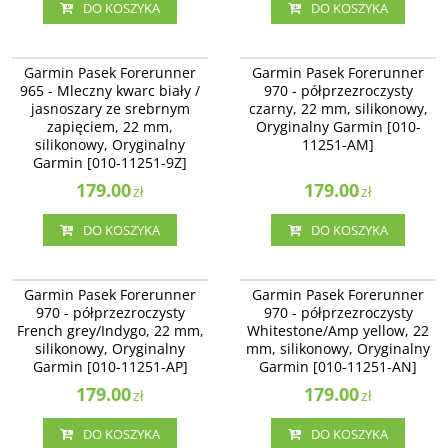
DO KOSZYKA
DO KOSZYKA
010-11251-9Z
010-11251-AM
Garmin Pasek Forerunner 965 -
Garmin Pasek Forerunner 970 -
Garmin Pasek Forerunner
Garmin Pasek Forerunner
Mleczny kwarc biały / jasnoszary ze
półprzezroczysty czarny, 22 mm,
965 - Mleczny kwarc biały /
970 - półprzezroczysty
srebrnym zapięciem, 22 mm,
silikonowy, Oryginalny Garmin
jasnoszary ze srebrnym
czarny, 22 mm, silikonowy,
silikonowy, Oryginalny Garmin
[010-11251-AM]
[010-11251-9Z]
zapięciem, 22 mm,
Oryginalny Garmin [010-
silikonowy, Oryginalny
11251-AM]
Garmin [010-11251-9Z]
179.00
179.00
zł
zł
DO KOSZYKA
DO KOSZYKA
010-11251-AP
010-11251-AN
Garmin Pasek Forerunner 970 -
Garmin Pasek Forerunner 970 -
Garmin Pasek Forerunner
Garmin Pasek Forerunner
półprzezroczysty French
półprzezroczysty Whitestone/Amp
970 - półprzezroczysty
970 - półprzezroczysty
grey/Indygo, 22 mm, silikonowy,
yellow, 22 mm, silikonowy,
French grey/Indygo, 22 mm,
Whitestone/Amp yellow, 22
Oryginalny Garmin [010-11251-AP]
Oryginalny Garmin [010-11251-AN]
silikonowy, Oryginalny
mm, silikonowy, Oryginalny
Garmin [010-11251-AP]
Garmin [010-11251-AN]
179.00
179.00
zł
zł
DO KOSZYKA
DO KOSZYKA