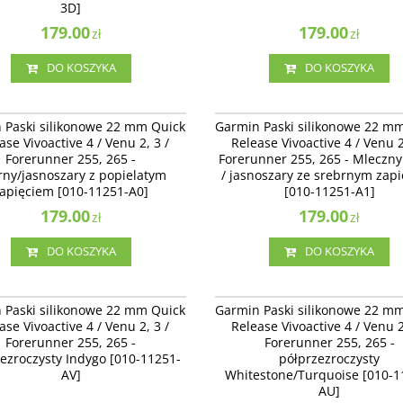
3D]
179.00
179.00
zł
zł
DO KOSZYKA
DO KOSZYKA
010-11251-A0
010-
Paski silikonowe 22 mm Quick Release
Garmin Paski silikonowe 22 mm Quick 
 Paski silikonowe 22 mm Quick
Garmin Paski silikonowe 22 m
ve 4 / Venu 2 / Forerunner 255, 265 -
Vivoactive 4 / Venu 2 / Forerunner 255,
ase Vivoactive 4 / Venu 2, 3 /
Release Vivoactive 4 / Venu 2
jasnoszary z popielatym zapięciem
Mleczny kwarc / jasnoszary ze srebrn
Forerunner 255, 265 -
Forerunner 255, 265 - Mleczny
251-A0]
zapięciem [010-11251-A1]
rny/jasnoszary z popielatym
/ jasnoszary ze srebrnym zap
apięciem [010-11251-A0]
[010-11251-A1]
179.00
179.00
zł
zł
DO KOSZYKA
DO KOSZYKA
010-11251-AV
010-
Paski silikonowe 22 mm Quick Release
Garmin Paski silikonowe 22 mm Quick 
 Paski silikonowe 22 mm Quick
Garmin Paski silikonowe 22 m
ve 4 / Venu 2, 3 / Forerunner 255, 265 -
Vivoactive 4 / Venu 2, 3 / Forerunner 25
ase Vivoactive 4 / Venu 2, 3 /
Release Vivoactive 4 / Venu 2
zroczysty Indygo [010-11251-AV]
półprzezroczysty Whitestone/Turquoise
Forerunner 255, 265 -
Forerunner 255, 265 -
11251-AU]
ezroczysty Indygo [010-11251-
półprzezroczysty
AV]
Whitestone/Turquoise [010-1
AU]