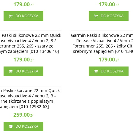
179.00
179.00
zł
zł
DO KOSZYKA
DO KOSZYKA
010-13406-10
010-
Paski silikonowe 22 mm Quick Release
Garmin Paski silikonowe 22 mm Quick 
 Paski silikonowe 22 mm Quick
Garmin Paski silikonowe 22 m
ve 4 / Venu 2, 3 / Forerunner 255, 265 -
Vivoactive 4 / Venu 2, 3 / Forerunner 25
ase Vivoactive 4 / Venu 2, 3 /
Release Vivoactive 4 / Venu 2
e srebrnym zapięciem [010-13406-10]
żółty Citron ze srebrnym zapięciem [01
erunner 255, 265 - szary ze
Forerunner 255, 265 - żółty Ci
13406-11]
nym zapięciem [010-13406-10]
srebrnym zapięciem [010-134
179.00
179.00
zł
zł
DO KOSZYKA
DO KOSZYKA
010-12932-63
Paski skórzane 22 mm Quick Release
n Paski skórzane 22 mm Quick
ve 4 / Venu 2, 3 - Czarne skórzane z
ase Vivoactive 4 / Venu 2, 3 -
tym zapięciem [010-12932-63]
rne skórzane z popielatym
apięciem [010-12932-63]
259.00
zł
DO KOSZYKA