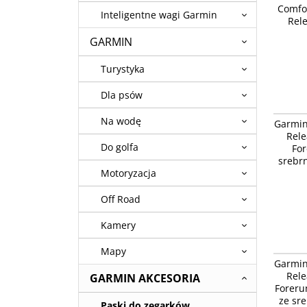
Comfo
czarny 
Inteligentne wagi Garmin
Rele
GARMIN
Turystyka
Dla psów
Garmin 
Na wodę
Garmin
Vivoacti
Rele
zapięci
Do golfa
For
srebr
Motoryzacja
Off Road
Kamery
Mapy
Garmin 
Garmin
Vivoacti
Rele
GARMIN AKCESORIA
srebrny
Foreru
ze sr
Paski do zegarków