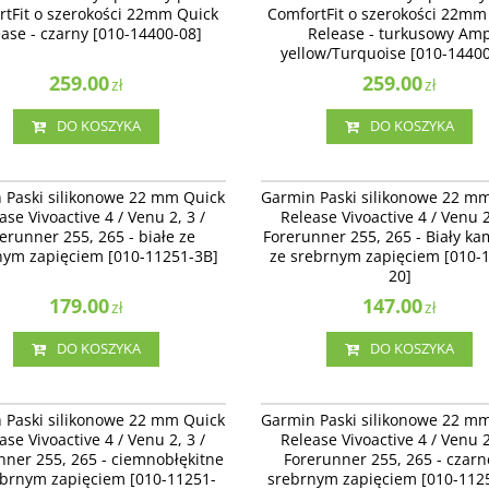
rtFit o szerokości 22mm Quick
ComfortFit o szerokości 22mm
[010-14400-08]
turkusowy Amp yellow/Turquoise [010
ase - czarny [010-14400-08]
Release - turkusowy Am
07]
yellow/Turquoise [010-14400
259.00
259.00
zł
zł
DO KOSZYKA
DO KOSZYKA
010-11251-3B
010-
Paski silikonowe 22 mm Quick Release
Garmin Paski silikonowe 22 mm Quick 
 Paski silikonowe 22 mm Quick
Garmin Paski silikonowe 22 m
ve 4 / Venu 2 - białe ze srebrnym
Vivoactive 4 / Venu 2, 3 / Forerunner 25
ase Vivoactive 4 / Venu 2, 3 /
Release Vivoactive 4 / Venu 2
em [010-11251-3B]
Biały kamienny ze srebrnym zapięciem 
erunner 255, 265 - białe ze
Forerunner 255, 265 - Biały k
13256-20]
nym zapięciem [010-11251-3B]
ze srebrnym zapięciem [010-
20]
179.00
147.00
zł
zł
DO KOSZYKA
DO KOSZYKA
010-11251-3D
010-
Paski silikonowe 22 mm Quick Release
Garmin Paski silikonowe 22 mm Quick 
 Paski silikonowe 22 mm Quick
Garmin Paski silikonowe 22 m
ve 4 / Venu 2 - ciemnobłękitne ze
Vivoactive 4 / Venu 2 - czarne ze sreb
ase Vivoactive 4 / Venu 2, 3 /
Release Vivoactive 4 / Venu 2
m zapięciem [010-11251-3D]
zapięciem [010-11251-3A]
nner 255, 265 - ciemnobłękitne
Forerunner 255, 265 - czarn
ebrnym zapięciem [010-11251-
srebrnym zapięciem [010-112