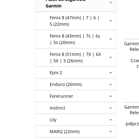
Garmin
Fenix 8 (47mm) | 7 | 6 |
5 (22mm)
Fenix 8 (43mm) | 7s | 6s
Garmin 
| 5s (20mm)
Garmin
Vivoacti
Rele
Czarny/
Fenix 8 (51mm) | 7X | 6X
[010-11
Cza
| 5X | 3 (26mm)
z
Epix 2
Enduro (26mm)
Forerunner
Garmin 
Garmin
Instinct
Vivoacti
Rele
półprze
Lily
półprz
MARQ (22mm)