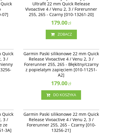
 Quick
Ultrafit 22 mm Quick Release
-14400-
Forerunner 255, 265 - Czarny [010-13261-20]
p
Vivoactive 4 / Venu 2, 3 / Forerunner
Dostępność
:
Zakończono produkcję. Produkt
-07]
255, 265 - Czarny [010-13261-20]
niedostępny.
179.00
zł
ZOBACZ
13256-20
010-11251-A2
Release
Garmin Paski silikonowe 22 mm Quick Release
m Quick
Garmin Paski silikonowe 22 mm Quick
5, 265 -
Vivoactive 4 / Venu 2 / Forerunner 255, 265 -
, 3 /
Release Vivoactive 4 / Venu 2, 3 /
[010-
Błękitny/czarny z popielatym zapięciem [010-
amienny
Forerunner 255, 265 - Błękitny/czarny
11251-A2]
13256-
z popielatym zapięciem [010-11251-
A2]
179.00
zł
DO KOSZYKA
11251-3A
010-13256-21
Release
Garmin Paski silikonowe 22 mm Quick Release
m Quick
Garmin Paski silikonowe 22 mm Quick
rnym
Vivoactive 4 / Venu 2, 3 / Forerunner 255, 265 -
, 3 /
Release Vivoactive 4 / Venu 2, 3 /
Czarny [010-13256-21]
e ze
Forerunner 255, 265 - Czarny [010-
51-3A]
13256-21]