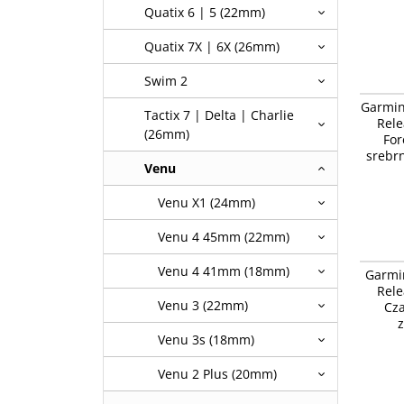
Quatix 6 | 5 (22mm)
Quatix 7X | 6X (26mm)
Swim 2
Garmin 
Garmin
Vivoacti
Tactix 7 | Delta | Charlie
Rele
szary z
(26mm)
For
srebr
Venu
Venu X1 (24mm)
Venu 4 45mm (22mm)
Garmin 
Venu 4 41mm (18mm)
Garmi
Vivoacti
Rele
popiela
Venu 3 (22mm)
Cza
z
Venu 3s (18mm)
Venu 2 Plus (20mm)