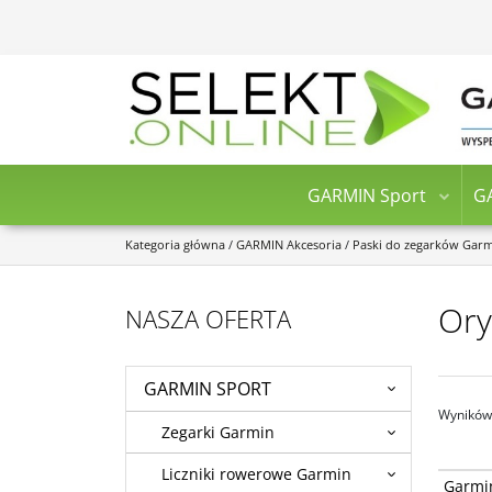
GARMIN Sport
G
Kategoria główna
/
GARMIN Akcesoria
/
Paski do zegarków Gar
Ory
NASZA OFERTA
GARMIN SPORT
Wyników 
Zegarki Garmin
Liczniki rowerowe Garmin
Garmin 
Garmi
Comfort