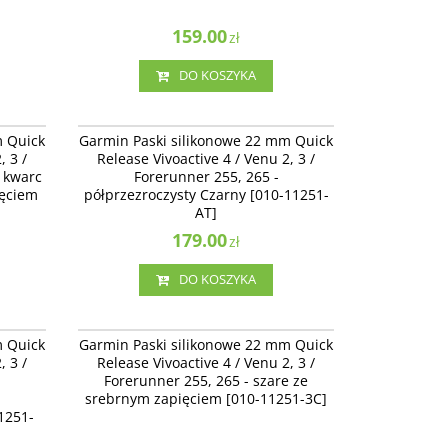
159.00
zł
DO KOSZYKA
11251-A1
010-11251-AT
Release
Garmin Paski silikonowe 22 mm Quick Release
m Quick
Garmin Paski silikonowe 22 mm Quick
 265 -
Vivoactive 4 / Venu 2, 3 / Forerunner 255, 265 -
, 3 /
Release Vivoactive 4 / Venu 2, 3 /
ym
półprzezroczysty Czarny [010-11251-AT]
 kwarc
Forerunner 255, 265 -
ięciem
półprzezroczysty Czarny [010-11251-
AT]
179.00
zł
DO KOSZYKA
11251-AU
010-11251-3C
Release
Garmin Paski silikonowe 22 mm Quick Release
m Quick
Garmin Paski silikonowe 22 mm Quick
5, 265 -
Vivoactive 4 / Venu 2 - szare ze srebrnym
, 3 /
Release Vivoactive 4 / Venu 2, 3 /
 [010-
zapięciem [010-11251-3C]
Forerunner 255, 265 - szare ze
srebrnym zapięciem [010-11251-3C]
1251-