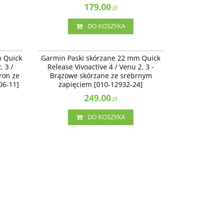
179.00
zł
DO KOSZYKA
13406-11
010-12932-24
Release
Garmin Paski skórzane 22 mm Quick Release
m Quick
Garmin Paski skórzane 22 mm Quick
5, 265 -
Vivoactive 4 / Venu 2 - Brązowe skórzane ze
, 3 /
Release Vivoactive 4 / Venu 2, 3 -
0-
srebrnym zapięciem [010-12932-24]
tron ze
Brązowe skórzane ze srebrnym
06-11]
zapięciem [010-12932-24]
249.00
zł
DO KOSZYKA