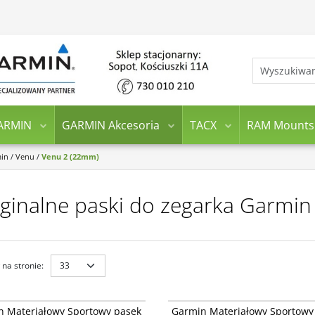
ARMIN
GARMIN Akcesoria
TACX
RAM Mounts
min
/
Venu
/
Venu 2 (22mm)
ginalne paski do zegarka Garmi
na stronie
:
010-14400-08
010-
Materiałowy Sportowy pasek
Garmin Materiałowy Sportowy pasek
n Materiałowy Sportowy pasek
Garmin Materiałowy Sportowy
Fit o szerokości 22mm Quick Release -
ComfortFit o szerokości 22mm Quick Re