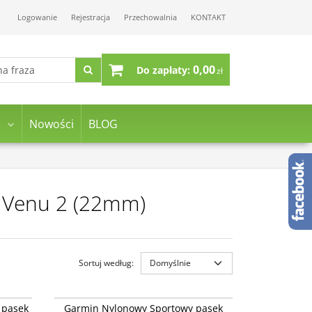
Logowanie
Rejestracja
Przechowalnia
KONTAKT
0,00
Do zapłaty:
zł
Nowości
BLOG
n Venu 2 (22mm)
Sortuj według
:
14400-07
010-13261-20
Garmin Nylonowy Sportowy pasek Ultrafit 22
 pasek
Garmin Nylonowy Sportowy pasek
lease -
mm Quick Release Vivoactive 4 / Venu 2, 3 /