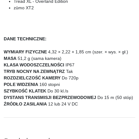
Tread XL - Overland Edition
zūmo XT2
DANE TECHNICZNE:
WYMIARY FIZYCZNE
4,32 × 2,22 × 1,85 cm (szer. × wys. × gł.)
MASA
51,2 g (sama kamera)
KLASA WODOSZCZELNOŚCI
IP67
TRYB NOCNY NA ZEWNĄTRZ
Tak
ROZDZIELCZOŚĆ KAMERY
Do 720p
POLE WIDZENIA
160 stopni
SZYBKOŚĆ KLATEK
Do 30 kl./s
DYSTANS TRANSMISJI BEZPRZEWODOWEJ
Do 15 m (50 stóp)
ŹRÓDŁO ZASILANIA
12 lub 24 V DC