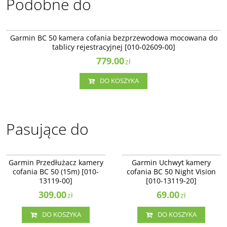
Podobne do
010-02609-00
NOWOŚĆ
Garmin BC 50 kamera cofania bezprzewodowa mocowana do
tablicy rejestracyjnej [010-02609-00]
779.00
zł
DO KOSZYKA
Pasujące do
010-13119-00
010-13119-20
Garmin Przedłużacz kamery
Garmin Uchwyt kamery
cofania BC 50 (15m) [010-
cofania BC 50 Night Vision
13119-00]
[010-13119-20]
309.00
69.00
zł
zł
DO KOSZYKA
DO KOSZYKA