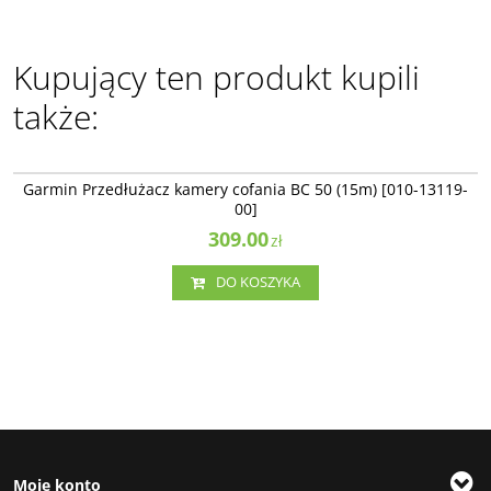
Kupujący ten produkt kupili
także:
010-13119-00
Garmin Przedłużacz kamery cofania BC 50 (15m) [010-13119-
00]
309.00
zł
DO KOSZYKA
Moje konto