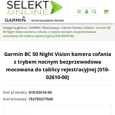
Menu
Panel
Szukaj
Kategoria główna
/
GARMIN
/
Motoryzacja
/
Garmin Kamery cofania
/
Garmin BC
50 Night Vision kamera cofania z trybem nocnym bezprzewodowa
mocowana do tablicy rejestracyjnej [010-02610-00]
Garmin BC 50 Night Vision kamera cofania
z trybem nocnym bezprzewodowa
mocowana do tablicy rejestracyjnej [010-
02610-00]
Kod produktu
:
010-02610-00
Kod kreskowy
:
753759277505