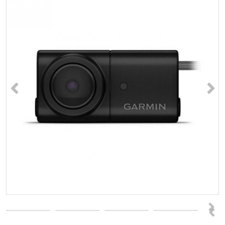
<
>
>
<