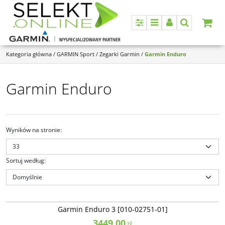
Panel
Menu
Panel
Szukaj
Kategoria główna
/
GARMIN Sport
/
Zegarki Garmin
/
Garmin Enduro
Garmin Enduro
Wyników na stronie
:
Sortuj według
:
010-02751-01
Garmin Enduro 3 [010-02751-01]
NOWOŚĆ
BESTSELLER
NAJLEPSZE
Garmin Enduro 3 [010-02751-01]
3449.00
zł