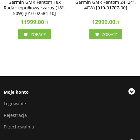
Garmin GMR Fantom 18x
Garmin GMR Fantom 24 (24",
Radar kopułkowy czarny (18",
40W) [010-01707-00]
50W) [010-02584-10]
11999.00
12999.00
zł
zł
ZOBACZ
ZOBACZ
Moje konto
Logowanie
Rejestracja
Przechowalnia