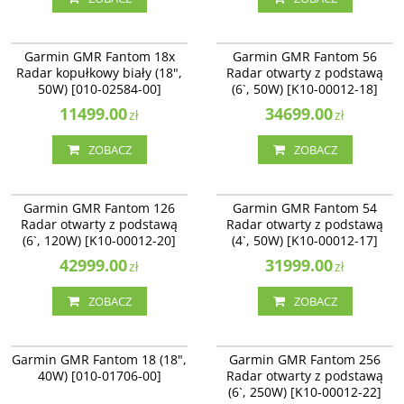
010-02584-00
K10-00012-18
Garmin GMR Fantom 18x
Garmin GMR Fantom 56
Radar kopułkowy biały (18",
Radar otwarty z podstawą
50W) [010-02584-00]
(6`, 50W) [K10-00012-18]
11499.00
34699.00
zł
zł
ZOBACZ
ZOBACZ
K10-00012-20
K10-00012-17
Garmin GMR Fantom 126
Garmin GMR Fantom 54
Radar otwarty z podstawą
Radar otwarty z podstawą
(6`, 120W) [K10-00012-20]
(4`, 50W) [K10-00012-17]
42999.00
31999.00
zł
zł
ZOBACZ
ZOBACZ
010-01706-00
K10-00012-22
Garmin GMR Fantom 18 (18",
Garmin GMR Fantom 256
40W) [010-01706-00]
Radar otwarty z podstawą
(6`, 250W) [K10-00012-22]