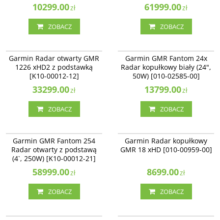
10299.00
61999.00
zł
zł
ZOBACZ
ZOBACZ
K10-00012-12
010-02585-00
Garmin Radar otwarty GMR
Garmin GMR Fantom 24x
1226 xHD2 z podstawką
Radar kopułkowy biały (24",
[K10-00012-12]
50W) [010-02585-00]
33299.00
13799.00
zł
zł
ZOBACZ
ZOBACZ
K10-00012-21
010-00959-00
Garmin GMR Fantom 254
Garmin Radar kopułkowy
Radar otwarty z podstawą
GMR 18 xHD [010-00959-00]
(4`, 250W) [K10-00012-21]
58999.00
8699.00
zł
zł
ZOBACZ
ZOBACZ
010-02584-10
010-01707-00