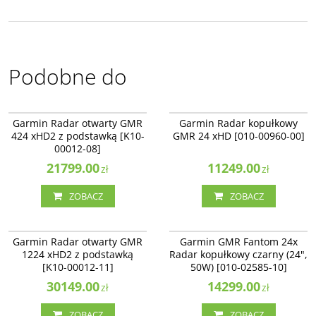
Podobne do
K10-00012-08
010-00960-00
Garmin Radar otwarty GMR
Garmin Radar kopułkowy
424 xHD2 z podstawką [K10-
GMR 24 xHD [010-00960-00]
00012-08]
21799.00
11249.00
zł
zł
ZOBACZ
ZOBACZ
K10-00012-11
010-02585-10
Garmin Radar otwarty GMR
Garmin GMR Fantom 24x
1224 xHD2 z podstawką
Radar kopułkowy czarny (24",
[K10-00012-11]
50W) [010-02585-10]
30149.00
14299.00
zł
zł
ZOBACZ
ZOBACZ