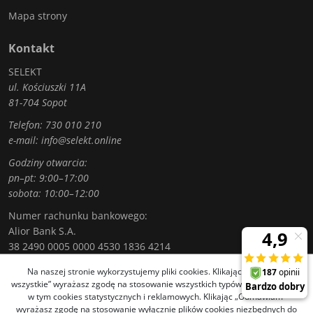
Mapa strony
Kontakt
SELEKT
ul. Kościuszki 11A
81-704 Sopot
Telefon:
730 010 210
e-mail:
info@selekt.online
Godziny otwarcia:
pn–pt: 9:00–17:00
sobota: 10:00–12:00
Numer rachunku bankowego:
Alior Bank S.A.
38 2490 0005 0000 4530 1836 4214
Na naszej stronie wykorzystujemy pliki cookies. Klikając „Akceptuję
wszystkie” wyrażasz zgodę na stosowanie wszystkich typów plików cookies,
w tym cookies statystycznych i reklamowych. Klikając „Odmawiam”
© 2019 SELEKT. Wszelkie prawa zastrzeżone.
wyrażasz zgodę na stosowanie wyłącznie plików cookies niezbędnych do