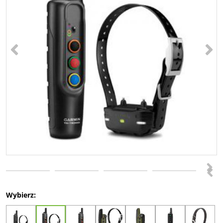
<
>
>
<
Wybierz: