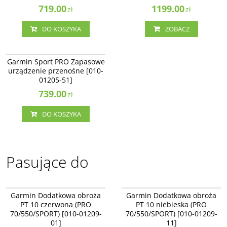
719.00
1199.00
zł
zł
DO KOSZYKA
ZOBACZ
010-01205-51
Garmin Sport PRO Zapasowe
urządzenie przenośne [010-
01205-51]
739.00
zł
DO KOSZYKA
Pasujące do
010-01209-01
010-01209-11
NAJLEPSZE
NAJLEPSZE
Garmin Dodatkowa obroża
Garmin Dodatkowa obroża
PT 10 czerwona (PRO
PT 10 niebieska (PRO
70/550/SPORT) [010-01209-
70/550/SPORT) [010-01209-
01]
11]