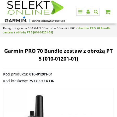
Menu
Panel
Szukaj
Kategoria główna
/
GARMIN
/
Dla psów
/
Garmin PRO
/
Garmin PRO 70 Bundle
zestaw z obrożą PT 5 [010-01201-01]
Garmin PRO 70 Bundle zestaw z obrożą PT
5 [010-01201-01]
Kod produktu
:
010-01201-01
Kod kreskowy
:
753759114336