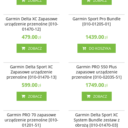
ZOBACZ
ZOBACZ
010-01470-12
010-01205-01
BESTSELLER
NAJLEPSZE
Garmin Delta XC Zapasowe
Garmin Sport Pro Bundle
urządzenie przenośne [010-
[010-01205-01]
01470-12]
479.00
1439.00
zł
zł
ZOBACZ
DO KOSZYKA
010-01470-13
010-02035-51
Garmin Delta Sport XC
Garmin PRO 550 Plus
Zapasowe urządzenie
zapasowe urządzenie
przenośne [010-01470-13]
przenośne [010-02035-51]
599.00
1749.00
zł
zł
ZOBACZ
ZOBACZ
010-01201-51
010-01470-03
Garmin PRO 70 zapasowe
Garmin Delta Sport XC
urządzenie przenośne [010-
System Bundle zestaw z
01201-51]
obrożą [010-01470-03]