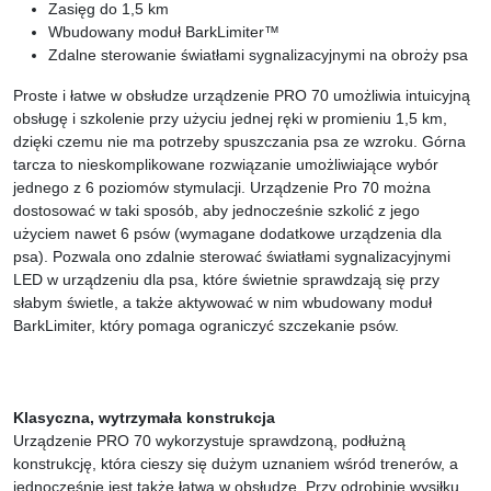
Zasięg do 1,5 km
Wbudowany moduł BarkLimiter™
Zdalne sterowanie światłami sygnalizacyjnymi na obroży psa
Proste i łatwe w obsłudze urządzenie PRO 70 umożliwia intuicyjną
obsługę i szkolenie przy użyciu jednej ręki w promieniu 1,5 km,
dzięki czemu nie ma potrzeby spuszczania psa ze wzroku. Górna
tarcza to nieskomplikowane rozwiązanie umożliwiające wybór
jednego z 6 poziomów stymulacji. Urządzenie Pro 70 można
dostosować w taki sposób, aby jednocześnie szkolić z jego
użyciem nawet 6 psów (wymagane dodatkowe urządzenia dla
psa). Pozwala ono zdalnie sterować światłami sygnalizacyjnymi
LED w urządzeniu dla psa, które świetnie sprawdzają się przy
słabym świetle, a także aktywować w nim wbudowany moduł
BarkLimiter, który pomaga ograniczyć szczekanie psów.
Klasyczna, wytrzymała konstrukcja
Urządzenie PRO 70 wykorzystuje sprawdzoną, podłużną
konstrukcję, która cieszy się dużym uznaniem wśród trenerów, a
jednocześnie jest także łatwa w obsłudze. Przy odrobinie wysiłku