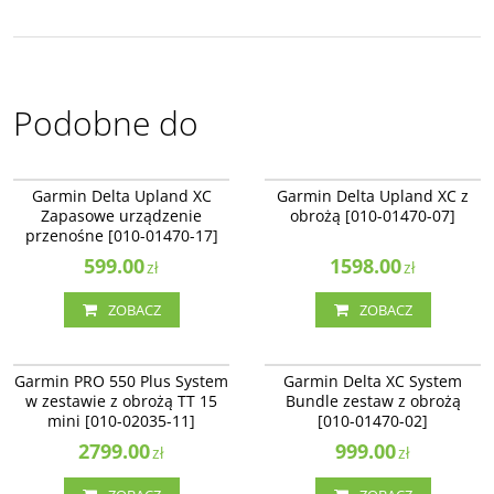
Podobne do
010-01470-17
010-01470-07
Garmin Delta Upland XC
Garmin Delta Upland XC z
Zapasowe urządzenie
obrożą [010-01470-07]
przenośne [010-01470-17]
599.00
1598.00
zł
zł
ZOBACZ
ZOBACZ
010-02035-11
010-01470-02
Garmin PRO 550 Plus System
Garmin Delta XC System
w zestawie z obrożą TT 15
Bundle zestaw z obrożą
mini [010-02035-11]
[010-01470-02]
2799.00
999.00
zł
zł