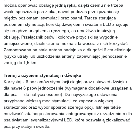
można opanować obsługę jedną ręką, dzięki czemu nie trzeba
wcale spuszczać psa z oka, nawet podczas przełączania się
między poziomami stymulacji oraz psami. Tarcza sterująca
poziomem stymulacji, korektą dźwiękiem i światami LED znajduje
się na górze urządzenia ręcznego, co umożliwia intuicyjną
obsługę. Przełącznik psów i kolorowe przyciski są wygodnie
umiejscowione, dzięki czemu można z łatwością z nich korzystać.
Zamontowana na stałe antena nadajnika o długości 6 cm eliminuje
ryzyko utraty lub uszkodzenia anteny, zapewniając jednocześnie
zasięg do 1,5 km.
Trenuj z użyciem stymulacji i dźwięku
Korzystaj z 6 poziomów stymulacji ciągłej oraz ustawień dźwięku
dla nawet 6 psów jednocześnie (wymagane dodatkowe urządzenia
dla psa — do nabycia osobno). Do najwyższego ustawienia
przypisano większą moc stymulacji, co zapewnia większą
skuteczność oraz wybór spośród szeregu opcji. Istnieje także
możliwość zdalnego sterowania zintegrowanymi z urządzeniem dla
psa światłami sygnalizacyjnymi LED, które pozwalają zlokalizować
psa przy słabym świetle.