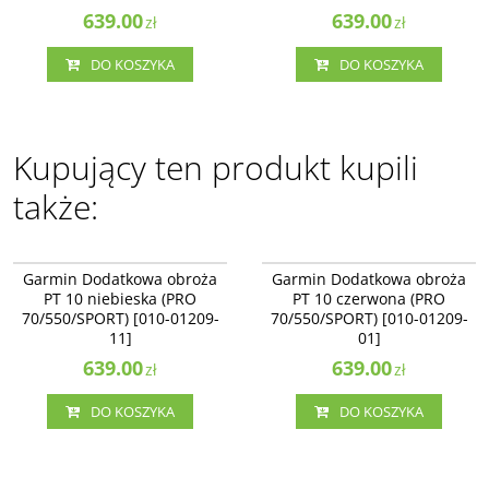
639.00
639.00
zł
zł
DO KOSZYKA
DO KOSZYKA
Kupujący ten produkt kupili
także:
010-01209-11
010-01209-01
NAJLEPSZE
NAJLEPSZE
Garmin Dodatkowa obroża
Garmin Dodatkowa obroża
PT 10 niebieska (PRO
PT 10 czerwona (PRO
70/550/SPORT) [010-01209-
70/550/SPORT) [010-01209-
11]
01]
639.00
639.00
zł
zł
DO KOSZYKA
DO KOSZYKA