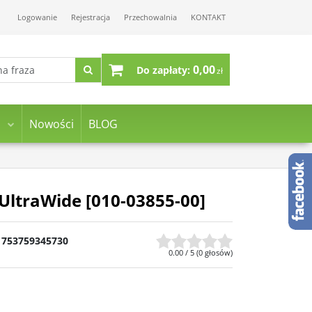
Logowanie
Rejestracja
Przechowalnia
KONTAKT
0,00
Do zapłaty:
zł
Nowości
BLOG
ltraWide [010-03855-00]
753759345730
0.00
/
5
(
0
głosów)