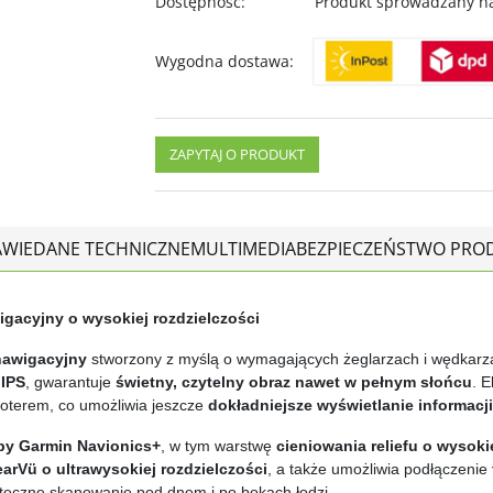
Dostępność
:
Produkt sprowadzany n
Wygodna dostawa
:
ZAPYTAJ O PRODUKT
AWIE
DANE TECHNICZNE
MULTIMEDIA
BEZPIECZEŃSTWO PRO
gacyjny o wysokiej rozdzielczości
nawigacyjny
stworzony z myślą o wymagających żeglarzach i wędkar
 IPS
, gwarantuje
świetny, czytelny obraz nawet w pełnym słońcu
. E
oterem, co umożliwia jeszcze
dokładniejsze wyświetlanie informacji
py Garmin Navionics+
, w tym warstwę
cieniowania reliefu o wysoki
arVü o ultrawysokiej rozdzielczości
, a także umożliwia podłączenie
teczne skanowanie pod dnem i po bokach łodzi.