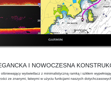
EGANCKA I NOWOCZESNA KONSTRUK
śniewający wyświetlacz z minimalistyczną ramką i szkłem wypełniając
czości ze znanymi, łatwymi w użyciu funkcjami naszych dotychczasowyc