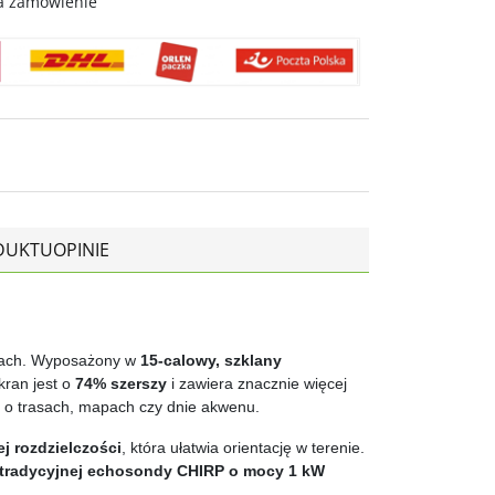
a zamówienie
DUKTU
OPINIE
zach. Wyposażony w
15-calowy, szklany
kran jest o
74% szerszy
i zawiera znacznie więcej
o trasach, mapach czy dnie akwenu.
ej rozdzielczości
, która ułatwia orientację w terenie.
tradycyjnej echosondy CHIRP o mocy 1 kW