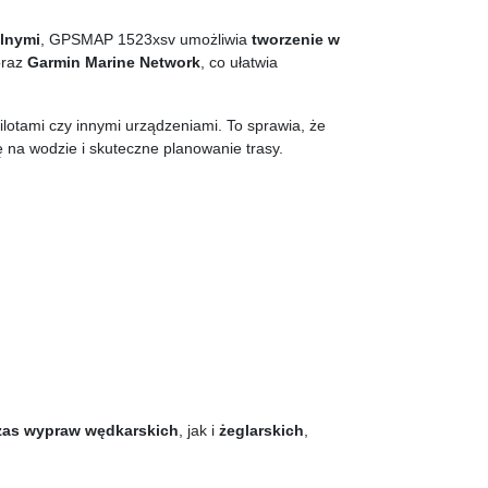
alnymi
, GPSMAP 1523xsv umożliwia
tworzenie w
raz
Garmin Marine Network
, co ułatwia
pilotami czy innymi urządzeniami. To sprawia, że
ę na wodzie i skuteczne planowanie trasy.
as wypraw wędkarskich
, jak i
żeglarskich
,