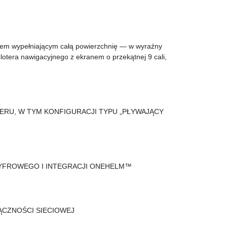
nem wypełniającym całą powierzchnię — w wyraźny
lotera nawigacyjnego z ekranem o przekątnej 9 cali,
TERU, W TYM KONFIGURACJI TYPU „PŁYWAJĄCY
CYFROWEGO I INTEGRACJI ONEHELM™
ĄCZNOŚCI SIECIOWEJ