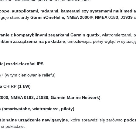
cope, autopilotami, radarami, kamerami czy systemami multimedi
ługuje standardy
GarminOneHelm, NMEA 2000®
,
NMEA 0183
,
J1939
o
anie
z
kompatybilnymi zegarkami Garmin quatix
, wiatromierzami, 
nktem zarządzenia na pokładzie
, umożliwiając pełny wgląd w sytuacj
ej rozdzielczości IPS
s+
(w tym cieniowanie reliefu)
a CHIRP (1 kW)
 2000, NMEA 0183, J1939, Garmin Marine Network)
(smartwatche, wiatromierze, piloty)
sjonalne urządzenie nawigacyjne
, które sprawdzi się zarówno
podcz
na pokładzie.