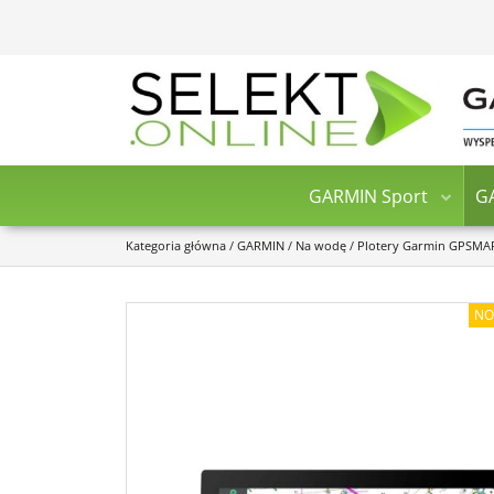
GARMIN Sport
G
Kategoria główna
/
GARMIN
/
Na wodę
/
Plotery Garmin GPSMA
NO