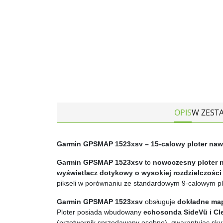
OPIS
W ZEST
Garmin GPSMAP 1523xsv – 15-calowy ploter nawi
Garmin GPSMAP 1523xsv
to
nowoczesny ploter 
wyświetlacz dotykowy o wysokiej rozdzielczości
pikseli w porównaniu ze standardowym 9-calowym pl
Garmin GPSMAP 1523xsv
obsługuje
dokładne ma
Ploter posiada wbudowany
echosonda SideVü i Cle
(przetwornik sprzedawany osobno), gwarantując sku