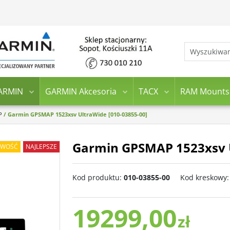
ARMIN
GARMIN Akcesoria
TACX
RAM Mounts
P
/
Garmin GPSMAP 1523xsv UltraWide [010-03855-00]
Garmin GPSMAP 1523xsv U
WOŚĆ
NAJLEPSZE
Kod produktu
:
010-03855-00
Kod kreskowy
:
19299,00
zł