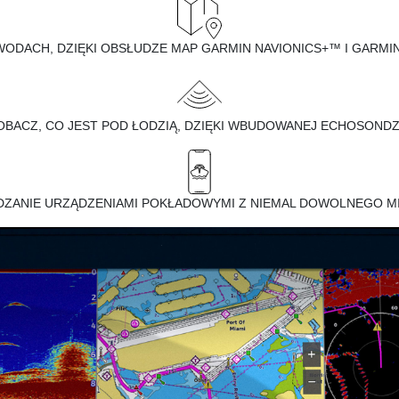
WODACH, DZIĘKI OBSŁUDZE MAP GARMIN NAVIONICS+™ I GARMIN
OBACZ, CO JEST POD ŁODZIĄ, DZIĘKI WBUDOWANEJ ECHOSONDZ
DZANIE URZĄDZENIAMI POKŁADOWYMI Z NIEMAL DOWOLNEGO M