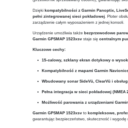
Dzięki
kompatybilności z Garmin Panoptix, LiveS
pełni zintegrowanej sieci pokładowej
. Ploter obs
zarządzenie całym wyposażeniem z jednej konsoli.
Urządzenie umożliwia także
bezprzewodowe parow
Garmin GPSMAP 1523xsv
staje się
centralnym pu
Kluczowe cechy:
15-calowy, szklany ekran dotykowy o wysoki
Kompatybilność z mapami Garmin Navionic
Wbudowany sonar SideVü, ClearVü i obsług
Pełna integracja w sieci pokładowej (NMEA
Możliwość parowania z urządzeniami Garmin 
Garmin GPSMAP 1523xsv
to
kompleksowe, profe
gwarantując bezpieczeństwo, skuteczność i wygodę 