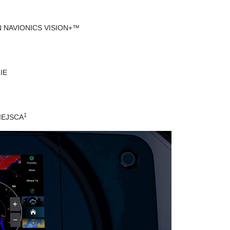
 NAVIONICS VISION+™
IE
1
IEJSCA