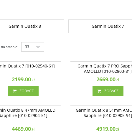
Garmin Quatix 8
Garmin Quatix 7
na stronie
:
010-02540-61
010-
Quatix 7 [010-02540-61]
Garmin Quatix 7 PRO Sapphire AMOLE
min Quatix 7 [010-02540-61]
Garmin Quatix 7 PRO Sapph
02803-81]
AMOLED [010-02803-81]
Dostępność
:
Zakończono produkcję. P
2199.00
niedostępny.
2669.00
zł
zł
ZOBACZ
ZOBACZ
010-02904-51
010-
Quatix 8 47mm AMOLED Sapphire
Garmin Quatix 8 51mm AMOLED Sapph
NOWOŚĆ
NAJLEPSZE
NOWOŚĆ
min Quatix 8 47mm AMOLED
Garmin Quatix 8 51mm AM
904-51]
[010-02905-91]
Sapphire [010-02904-51]
Sapphire [010-02905-91
4469.00
4919.00
zł
zł