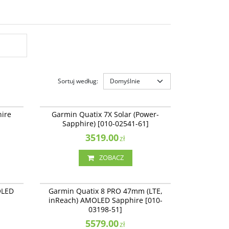
Sortuj według
:
02803-81
010-02541-61
D [010-
Garmin Quatix 7X Solar (Power-Sapphire)
NAJLEPSZE
ire
Garmin Quatix 7X Solar (Power-
[010-02541-61]
Sapphire) [010-02541-61]
rodukt
3519.00
zł
ZOBACZ
02905-91
010-03198-51
ire
Garmin Quatix 8 PRO 47mm (LTE, inReach)
NAJLEPSZE
NOWOŚĆ
NAJLEPSZE
OLED
Garmin Quatix 8 PRO 47mm (LTE,
AMOLED Sapphire [010-03198-51]
]
inReach) AMOLED Sapphire [010-
03198-51]
5579.00
zł