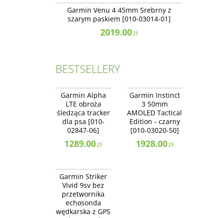
NOWOŚĆ
BESTSELLER
Garmin Venu 4 45mm Srebrny z
szarym paskiem [010-03014-01]
2019.00
zł
BESTSELLERY
010-02847-06
010-03020-50
NOWOŚĆ
NOWOŚĆ
Garmin Alpha
Garmin Instinct
BESTSELLER
BESTSELLER
LTE obroża
3 50mm
NAJLEPSZE
śledząca tracker
AMOLED Tactical
dla psa [010-
Edition - czarny
02847-06]
[010-03020-50]
1289.00
1928.00
zł
zł
010-02554-02
BESTSELLER
Garmin Striker
Vivid 9sv bez
przetwornika
echosonda
wędkarska z GPS