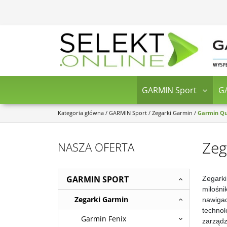
GARMIN Sport
G
Kategoria główna
/
GARMIN Sport
/
Zegarki Garmin
/
Garmin Qu
Zeg
NASZA OFERTA
GARMIN SPORT
Zegarki
miłośni
Zegarki Garmin
nawigac
technol
Garmin Fenix
zarządz