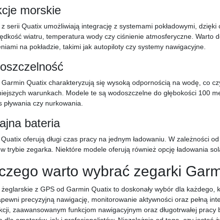
cje morskie
 z serii Quatix umożliwiają integrację z systemami pokładowymi, dzięk
rędkość wiatru, temperatura wody czy ciśnienie atmosferyczne. Warto 
niami na pokładzie, takimi jak autopiloty czy systemy nawigacyjne.
oszczelność
 Garmin Quatix charakteryzują się wysoką odpornością na wodę, co c
niejszych warunkach. Modele te są wodoszczelne do głębokości 100 me
 pływania czy nurkowania.
jna bateria
Quatix oferują długi czas pracy na jednym ładowaniu. W zależności od
 w trybie zegarka. Niektóre modele oferują również opcję ładowania so
czego warto wybrać zegarki Garm
 żeglarskie z GPS od Garmin Quatix to doskonały wybór dla każdego, k
apewni precyzyjną nawigację, monitorowanie aktywności oraz pełną int
kcji, zaawansowanym funkcjom nawigacyjnym oraz długotrwałej pracy b
 dla amatorów, jak i profesjonalistów. Niezależnie od tego, czy jeste