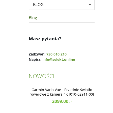
BLOG
Blog
Masz pytania?
Zadzwoń:
730 010 210
Napisz:
info@selekt.online
NOWOŚCI
010-02911-00
NOWOŚĆ
NAJLEPSZE
Garmin Varia Vue - Przednie światło
rowerowe z kamerą 4K [010-02911-00]
2099.00
zł
010-03014-01