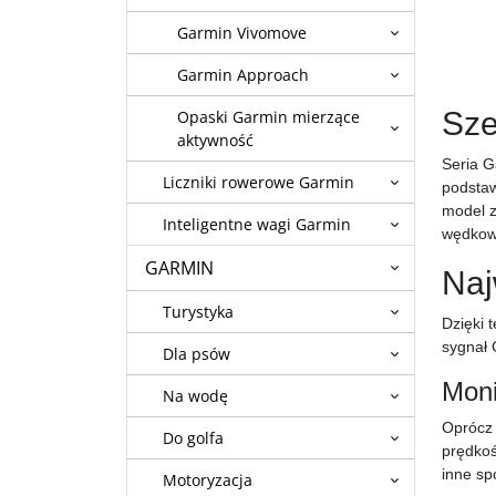
Garmin Vivomove
Garmin Approach
Sze
Opaski Garmin mierzące
aktywność
Seria G
Liczniki rowerowe Garmin
podstaw
model z
Inteligentne wagi Garmin
wędkowa
GARMIN
Naj
Turystyka
Dzięki 
sygnał 
Dla psów
Moni
Na wodę
Oprócz 
Do golfa
prędkoś
inne sp
Motoryzacja