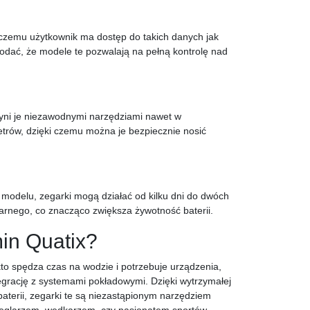
i czemu użytkownik ma dostęp do takich danych jak
dodać, że modele te pozwalają na pełną kontrolę nad
zyni je niezawodnymi narzędziami nawet w
trów, dzięki czemu można je bezpiecznie nosić
 modelu, zegarki mogą działać od kilku dni do dwóch
larnego, co znacząco zwiększa żywotność baterii.
in Quatix?
to spędza czas na wodzie i potrzebuje urządzenia,
egrację z systemami pokładowymi. Dzięki wytrzymałej
aterii, zegarki te są niezastąpionym narzędziem
ś żeglarzem, wędkarzem, czy pasjonatem sportów