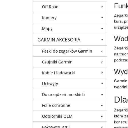
Funk
Off Road
Zegarki
Kamery
kurs, p
urządze
Mapy
Wod
GARMIN AKCESORIA
Zegarki
Paski do zegarków Garmin
najtrud
podczas
Czujniki Garmin
Wyda
Kable i ładowarki
Garmin 
Uchwyty
tygodni
Do urządzeń morskich
Dla
Folie ochronne
Zegarki
Odbiorniki OEM
które z
konstru
Pokrowce, etui
zarówno