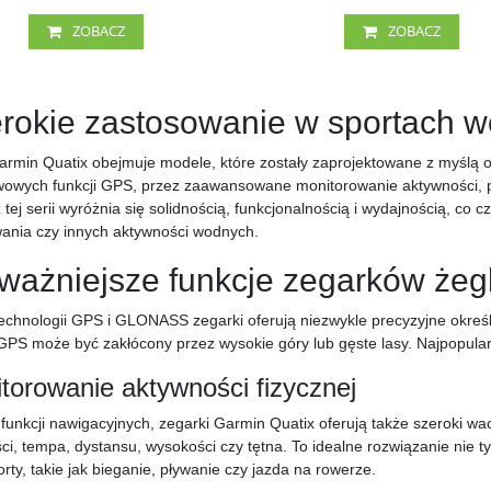
ZOBACZ
ZOBACZ
rokie zastosowanie w sportach 
armin Quatix obejmuje modele, które zostały zaprojektowane z myślą
owych funkcji GPS, przez zaawansowane monitorowanie aktywności, p
 tej serii wyróżnia się solidnością, funkcjonalnością i wydajnością, co c
nia czy innych aktywności wodnych.
ważniejsze funkcje zegarków żeg
technologii GPS i GLONASS zegarki oferują niezwykle precyzyjne okreś
GPS może być zakłócony przez wysokie góry lub gęste lasy. Najpopular
torowanie aktywności fizycznej
funkcji nawigacyjnych, zegarki Garmin Quatix oferują także szeroki wac
ci, tempa, dystansu, wysokości czy tętna. To idealne rozwiązanie nie tyl
orty, takie jak bieganie, pływanie czy jazda na rowerze.