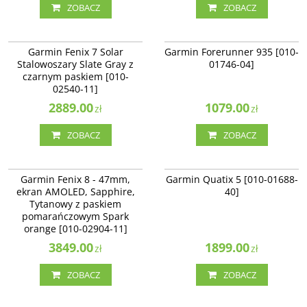
ZOBACZ
ZOBACZ
010-02540-11
010-01746-04
Garmin Fenix 7 Solar
Garmin Forerunner 935 [010-
Stalowoszary Slate Gray z
01746-04]
czarnym paskiem [010-
02540-11]
2889.00
1079.00
zł
zł
ZOBACZ
ZOBACZ
010-02904-11
010-01688-40
NOWOŚĆ
NAJLEPSZE
Garmin Fenix 8 - 47mm,
Garmin Quatix 5 [010-01688-
ekran AMOLED, Sapphire,
40]
Tytanowy z paskiem
pomarańczowym Spark
orange [010-02904-11]
3849.00
1899.00
zł
zł
ZOBACZ
ZOBACZ
010-02904-21
010-01746-06