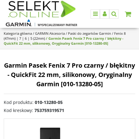
Menu
Panel
Szukaj
Kategoria główna
/
GARMIN Akcesoria
/
Paski do zegarków Garmin
/
Fenix 8
(47mm) | 7 | 6 | 5 (22mm)
/
Garmin Pasek Fenix 7 Pro czarny / błękitny -
QuickFit 22 mm, silikonowy, Oryginalny Garmin [010-13280-05]
Garmin Pasek Fenix 7 Pro czarny / błękitny
- QuickFit 22 mm, silikonowy, Oryginalny
Garmin [010-13280-05]
Kod produktu
:
010-13280-05
Kod kreskowy
:
753759319571