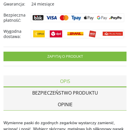
Gwarancja
:
24 miesiące
Bezpieczna
płatność
:
Wygodna
dostawa
:
ZAPYTAJ O PRODUKT
OPIS
BEZPIECZEŃSTWO PRODUKTU
OPINIE
Wymienne paski do zgodnych zegarków wystarczy zamienić,
wcisnąć i nosić. Wybierz skórzany, metalowy lub silikonowy pasek,