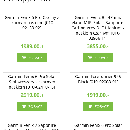
010-02158-02
010-02906-11
NOWOŚĆ
NAJLEPSZE
Garmin Fenix 6 Pro Czarny z
Garmin Fenix 8 - 47mm,
czarnym paskiem [010-
ekran MIP, Solar, Sapphire,
02158-02]
Carbon grey DLC titanium z
paskiem czarnym [010-
02906-11]
1989.00
3855.00
zł
zł
ZOBACZ
ZOBACZ
010-02410-15
010-02063-01
Garmin Fenix 6 Pro Solar
Garmin Forerunner 945
Stalowoszary z czarnym
Black [010-02063-01]
paskiem [010-02410-15]
2919.00
1919.00
zł
zł
ZOBACZ
ZOBACZ
010-02540-25
010-02410-11
Garmin Fenix 7 Sapphire
Garmin Fenix 6 Pro Solar