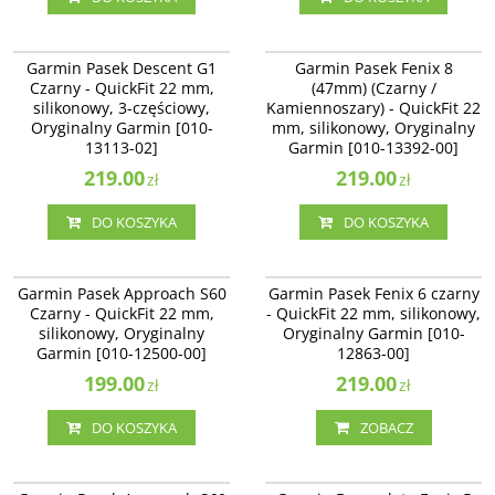
010-13113-02
010-13392-00
Garmin Pasek Descent G1
Garmin Pasek Fenix 8
Czarny - QuickFit 22 mm,
(47mm) (Czarny /
silikonowy, 3-częściowy,
Kamiennoszary) - QuickFit 22
Oryginalny Garmin [010-
mm, silikonowy, Oryginalny
13113-02]
Garmin [010-13392-00]
219.00
219.00
zł
zł
DO KOSZYKA
DO KOSZYKA
010-12500-00
010-12863-00
Garmin Pasek Approach S60
Garmin Pasek Fenix 6 czarny
Czarny - QuickFit 22 mm,
- QuickFit 22 mm, silikonowy,
silikonowy, Oryginalny
Oryginalny Garmin [010-
Garmin [010-12500-00]
12863-00]
199.00
219.00
zł
zł
DO KOSZYKA
ZOBACZ
010-12500-01
010-12740-02