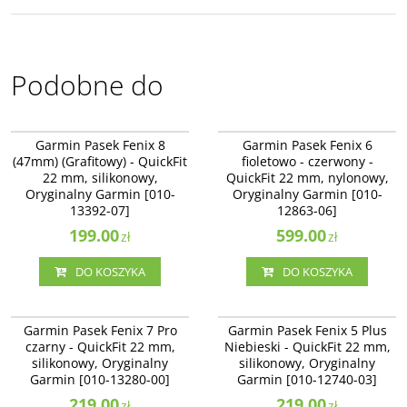
Podobne do
010-13392-07
010-12863-06
Garmin Pasek Fenix 8
Garmin Pasek Fenix 6
(47mm) (Grafitowy) - QuickFit
fioletowo - czerwony -
22 mm, silikonowy,
QuickFit 22 mm, nylonowy,
Oryginalny Garmin [010-
Oryginalny Garmin [010-
13392-07]
12863-06]
199.00
599.00
zł
zł
DO KOSZYKA
DO KOSZYKA
010-13280-00
010-12740-03
Garmin Pasek Fenix 7 Pro
Garmin Pasek Fenix 5 Plus
czarny - QuickFit 22 mm,
Niebieski - QuickFit 22 mm,
silikonowy, Oryginalny
silikonowy, Oryginalny
Garmin [010-13280-00]
Garmin [010-12740-03]
219.00
219.00
zł
zł