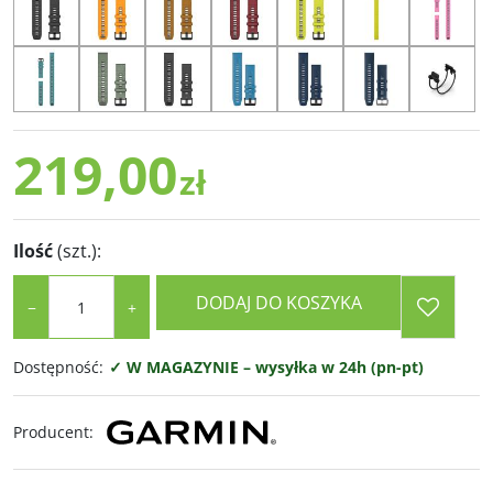
219,00
zł
Ilość
(szt.)
:
DODAJ DO KOSZYKA
−
+
Dostępność
:
✓ W MAGAZYNIE – wysyłka w 24h (pn-pt)
Producent
: