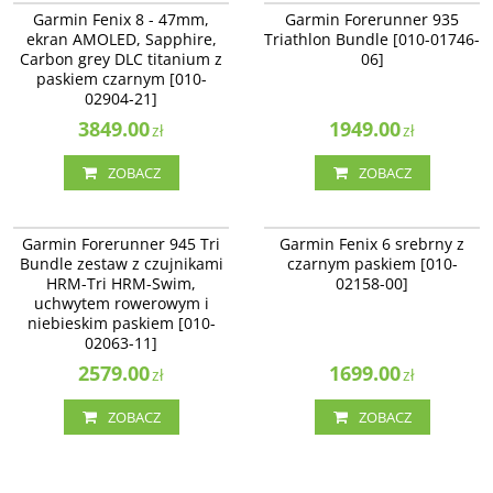
NOWOŚĆ
NAJLEPSZE
Garmin Fenix 8 - 47mm,
Garmin Forerunner 935
ekran AMOLED, Sapphire,
Triathlon Bundle [010-01746-
Carbon grey DLC titanium z
06]
paskiem czarnym [010-
02904-21]
3849.00
1949.00
zł
zł
ZOBACZ
ZOBACZ
010-02063-11
010-02158-00
Garmin Forerunner 945 Tri
Garmin Fenix 6 srebrny z
Bundle zestaw z czujnikami
czarnym paskiem [010-
HRM-Tri HRM-Swim,
02158-00]
uchwytem rowerowym i
niebieskim paskiem [010-
02063-11]
2579.00
1699.00
zł
zł
ZOBACZ
ZOBACZ