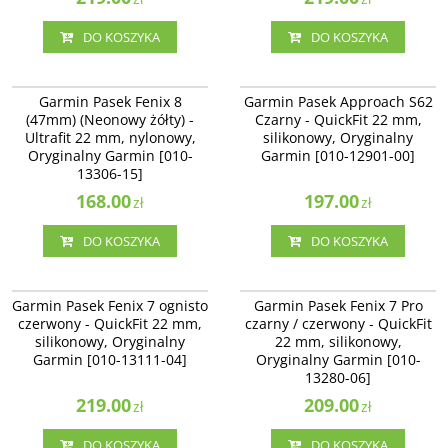
DO KOSZYKA
DO KOSZYKA
010-13306-15
010-12901-00
Garmin Pasek Fenix 8
Garmin Pasek Approach S62
(47mm) (Neonowy żółty) -
Czarny - QuickFit 22 mm,
Ultrafit 22 mm, nylonowy,
silikonowy, Oryginalny
Oryginalny Garmin [010-
Garmin [010-12901-00]
13306-15]
168.00
197.00
zł
zł
DO KOSZYKA
DO KOSZYKA
010-13111-04
010-13280-06
Garmin Pasek Fenix 7 ognisto
Garmin Pasek Fenix 7 Pro
czerwony - QuickFit 22 mm,
czarny / czerwony - QuickFit
silikonowy, Oryginalny
22 mm, silikonowy,
Garmin [010-13111-04]
Oryginalny Garmin [010-
13280-06]
219.00
209.00
zł
zł
DO KOSZYKA
DO KOSZYKA