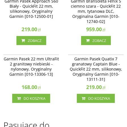
Garmin Pasek Approach S60
Garmin Bransoleta Fenix 5
Biały - QuickFit 22 mm,
ciemno szara - QuickFit 22
silikonowy, Oryginalny
mm, tytanowa DLC,
Garmin [010-12500-01]
Oryginalna Garmin [010-
12740-02]
219.00
959.00
zł
zł
ZOBACZ
ZOBACZ
010-13306-13
010-13111-31
Garmin Pasek 22 mm UltraFit
Garmin Pasek Quatix 7
2 granitowy niebieski -
granatowy Captain Blue -
nylonowy, Oryginalny
QuickFit 22 mm, silikonowy,
Garmin [010-13306-13]
Oryginalny Garmin [010-
13111-31]
168.00
219.00
zł
zł
DO KOSZYKA
DO KOSZYKA
Pasujące do