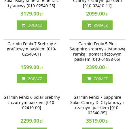
Solar Biały Mineral Blue DLC
Czarny z szarym paskiem
tytanowy [010-02540-25]
[010-02410-11]
3179.00
2099.00
zł
zł
ZOBACZ
ZOBACZ
010-02540-01
010-01988-05
Garmin Fenix 7 Srebrny z
Garmin Fenix 5 Plus
grafitowym paskiem [010-
Sapphire srebrny z tytanową
02540-01]
ramką i pomarańczowym
paskiem [010-01988-05]
1599.00
2399.00
zł
zł
ZOBACZ
ZOBACZ
010-02410-00
010-02540-35
Garmin Fenix 6 Solar Srebrny
Garmin Fenix 7 Sapphire
z czarnym paskiem [010-
Solar Czarny DLC tytanowy z
02410-00]
czarnym paskiem [010-
02540-35]
2299.00
3519.00
zł
zł