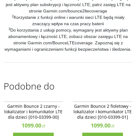
jest aktywny plan subskrypcji i łączność LTE; patrz zasięg LTE na
stronie Garmin.com/bounce2ltecoverage
2
Korzystanie z funkcji online i warunki sieci LTE będą miały
znaczący wpływ na czas pracy baterii
3
Do korzystania z usługi pomocy, wymagany jest aktywny plan
abonamentowy i łączność LTE; zobacz obszar zasięgu LTE na
stronie Garmin.com/BounceLTEcoverage. Zapoznaj się z
wymaganiami i ograniczeniami funkcji bezpieczeństwa i śledzenia.
Podobne do
010-03399-00
010-03399-01
NOWOŚĆ
BESTSELLER
NOWOŚĆ
BESTSELLER
Garmin Bounce 2 czarny -
Garmin Bounce 2 fioletowy -
lokalizator i komunikator LTE
lokalizator i komunikator LTE
dla dzieci [010-03399-00]
dla dzieci [010-03399-01]
1099.00
1099.00
zł
zł