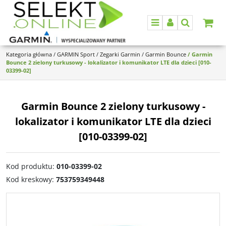
Menu
Panel
Szukaj
Kategoria główna
/
GARMIN Sport
/
Zegarki Garmin
/
Garmin Bounce
/
Garmin
Bounce 2 zielony turkusowy - lokalizator i komunikator LTE dla dzieci [010-
03399-02]
Garmin Bounce 2 zielony turkusowy -
lokalizator i komunikator LTE dla dzieci
[010-03399-02]
Kod produktu
:
010-03399-02
Kod kreskowy
:
753759349448