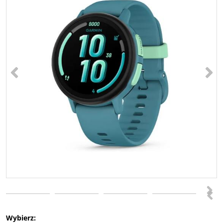
<
>
>
<
Wybierz: