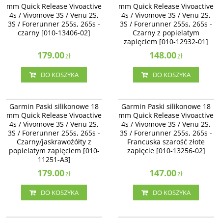
mm Quick Release Vivoactive
mm Quick Release Vivoactive
Vivomove 3S / Venu 2S, 3S /
Vivomove 3S / Venu 2S - Czarny z
4s / Vivomove 3S / Venu 2S,
4s / Vivomove 3S / Venu 2S,
Forerunner 255s, 265s - czarny
popielatym zapięciem [010-12932-
3S / Forerunner 255s, 265s -
[010-13406-02]
3S / Forerunner 255s, 265s -
01]
czarny [010-13406-02]
Czarny z popielatym
zapięciem [010-12932-01]
179.00
148.00
zł
zł
DO KOSZYKA
DO KOSZYKA
010-11251-A3
010-13256-02
Garmin Paski silikonowe 18 mm
Garmin Paski silikonowe 18 mm
Garmin Paski silikonowe 18
Garmin Paski silikonowe 18
Quick Release Vivoactive 4s /
Quick Release Vivoactive 4s /
mm Quick Release Vivoactive
mm Quick Release Vivoactive
Vivomove 3S / Venu 2S /
Vivomove 3S / Venu 2S, 3S /
4s / Vivomove 3S / Venu 2S,
4s / Vivomove 3S / Venu 2S,
Forerunner 255s, 265s -
Forerunner 255s, 265s - Francuska
3S / Forerunner 255s, 265s -
Czarny/jaskrawożółty z popielatym
3S / Forerunner 255s, 265s -
szarość złote zapięcie [010-13256-
zapięciem [010-11251-A3]
02]
Czarny/jaskrawożółty z
Francuska szarość złote
popielatym zapięciem [010-
zapięcie [010-13256-02]
11251-A3]
179.00
147.00
zł
zł
DO KOSZYKA
DO KOSZYKA
010-12932-0E
010-12924-33
Garmin Paski silikonowe 18 mm
Garmin Paski silikonowe 18 mm