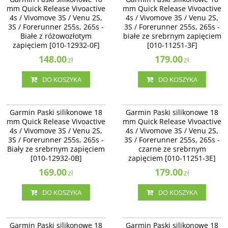
Quick Release Vivoactive 4s /
Quick Release Vivoactive 4s /
mm Quick Release Vivoactive
mm Quick Release Vivoactive
Vivomove 3S / Venu 2S - Białe z
Vivomove 3S / Venu 2S - białe ze
4s / Vivomove 3S / Venu 2S,
4s / Vivomove 3S / Venu 2S,
różowozłotym zapięciem [010-
srebrnym zapięciem [010-11251-3F]
3S / Forerunner 255s, 265s -
12932-0F]
3S / Forerunner 255s, 265s -
Białe z różowozłotym
białe ze srebrnym zapięciem
zapięciem [010-12932-0F]
[010-11251-3F]
148.00
179.00
zł
zł
DO KOSZYKA
DO KOSZYKA
010-12932-0B
010-11251-3E
Garmin Paski silikonowe 18 mm
Garmin Paski silikonowe 18 mm
Garmin Paski silikonowe 18
Garmin Paski silikonowe 18
Quick Release Vivoactive 4s /
Quick Release Vivoactive 4s /
mm Quick Release Vivoactive
mm Quick Release Vivoactive
Vivomove 3S / Venu 2S - Biały ze
Vivomove 3S / Venu 2S - czarne ze
4s / Vivomove 3S / Venu 2S,
4s / Vivomove 3S / Venu 2S,
srebrnym zapięciem [010-12932-
srebrnym zapięciem [010-11251-3E]
3S / Forerunner 255s, 265s -
0B]
3S / Forerunner 255s, 265s -
Biały ze srebrnym zapięciem
czarne ze srebrnym
[010-12932-0B]
zapięciem [010-11251-3E]
169.00
179.00
zł
zł
DO KOSZYKA
DO KOSZYKA
010-13406-02
010-12932-01
Garmin Paski silikonowe 18 mm
Garmin Paski silikonowe 18 mm
Garmin Paski silikonowe 18
Garmin Paski silikonowe 18
Quick Release Vivoactive 4s /
Quick Release Vivoactive 4s /