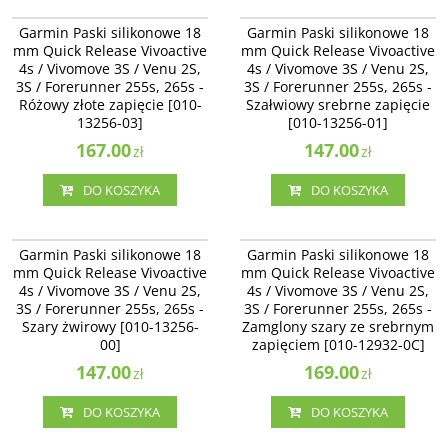
010-13256-03
010-13256-01
Garmin Paski silikonowe 18 mm
Garmin Paski silikonowe 18 mm
Garmin Paski silikonowe 18
Garmin Paski silikonowe 18
Quick Release Vivoactive 4s /
Quick Release Vivoactive 4s /
mm Quick Release Vivoactive
mm Quick Release Vivoactive
Vivomove 3S / Venu 2S, 3S /
Vivomove 3S / Venu 2S, 3S /
4s / Vivomove 3S / Venu 2S,
4s / Vivomove 3S / Venu 2S,
Forerunner 255s, 265s - Różowy
Forerunner 255s, 265s - Szałwiowy
3S / Forerunner 255s, 265s -
złote zapięcie [010-13256-03]
3S / Forerunner 255s, 265s -
srebrne zapięcie [010-13256-01]
Różowy złote zapięcie [010-
Szałwiowy srebrne zapięcie
13256-03]
[010-13256-01]
167.00
147.00
zł
zł
DO KOSZYKA
DO KOSZYKA
010-13256-00
010-12932-0C
Garmin Paski silikonowe 18 mm
Garmin Paski silikonowe 18 mm
Garmin Paski silikonowe 18
Garmin Paski silikonowe 18
Quick Release Vivoactive 4s /
Quick Release Vivoactive 4s /
mm Quick Release Vivoactive
mm Quick Release Vivoactive
Vivomove 3S / Venu 2S, 3S /
Vivomove 3S / Venu 2S - Zamglony
4s / Vivomove 3S / Venu 2S,
4s / Vivomove 3S / Venu 2S,
Forerunner 255s, 265s - Szary
szary ze srebrnym zapięciem [010-
3S / Forerunner 255s, 265s -
żwirowy [010-13256-00]
3S / Forerunner 255s, 265s -
12932-0C]
Szary żwirowy [010-13256-
Zamglony szary ze srebrnym
00]
zapięciem [010-12932-0C]
147.00
169.00
zł
zł
DO KOSZYKA
DO KOSZYKA