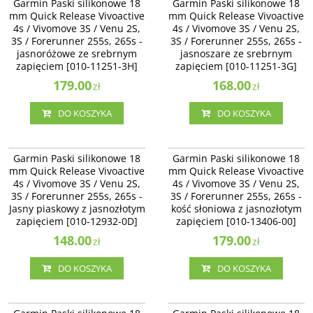
Garmin Paski silikonowe 18
Garmin Paski silikonowe 18
Quick Release Vivoactive 4s /
Quick Release Vivoactive 4s /
mm Quick Release Vivoactive
mm Quick Release Vivoactive
Vivomove 3S / Venu 2S -
Vivomove 3S / Venu 2S - jasnoszare
4s / Vivomove 3S / Venu 2S,
4s / Vivomove 3S / Venu 2S,
jasnoróżowe ze srebrnym
ze srebrnym zapięciem [010-11251-
3S / Forerunner 255s, 265s -
zapięciem [010-11251-3H]
3S / Forerunner 255s, 265s -
3G]
jasnoróżowe ze srebrnym
jasnoszare ze srebrnym
zapięciem [010-11251-3H]
zapięciem [010-11251-3G]
179.00
168.00
zł
zł
DO KOSZYKA
DO KOSZYKA
010-12932-0D
010-13406-00
Garmin Paski silikonowe 18 mm
Garmin Paski silikonowe 18 mm
Garmin Paski silikonowe 18
Garmin Paski silikonowe 18
Quick Release Vivoactive 4s /
Quick Release Vivoactive 4s /
mm Quick Release Vivoactive
mm Quick Release Vivoactive
Vivomove 3S / Venu 2S - Jasny
Vivomove 3S / Venu 2S, 3S /
4s / Vivomove 3S / Venu 2S,
4s / Vivomove 3S / Venu 2S,
piaskowy z jasnozłotym zapięciem
Forerunner 255s, 265s - kość
3S / Forerunner 255s, 265s -
[010-12932-0D]
3S / Forerunner 255s, 265s -
słoniowa z jasnozłotym zapięciem
[010-13406-00]
Jasny piaskowy z jasnozłotym
kość słoniowa z jasnozłotym
zapięciem [010-12932-0D]
zapięciem [010-13406-00]
148.00
179.00
zł
zł
DO KOSZYKA
DO KOSZYKA
010-13406-01
010-11251-A4
Garmin Paski silikonowe 18 mm
Garmin Paski silikonowe 18 mm