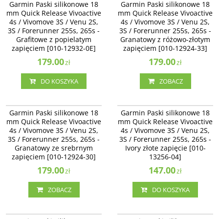
Garmin Paski silikonowe 18
Garmin Paski silikonowe 18
Quick Release Vivoactive 4s /
Quick Release Vivoactive 4s /
mm Quick Release Vivoactive
mm Quick Release Vivoactive
Vivomove 3S / Venu 2S - Grafitowe
Vivomove 3S / Venu 2S -
4s / Vivomove 3S / Venu 2S,
4s / Vivomove 3S / Venu 2S,
z popielatym zapięciem [010-12932-
Granatowy z różowo-złotym
3S / Forerunner 255s, 265s -
0E]
3S / Forerunner 255s, 265s -
zapięciem [010-12924-33]
Grafitowe z popielatym
Granatowy z różowo-złotym
Dostępność
:
Zakończono
zapięciem [010-12932-0E]
zapięciem [010-12924-33]
produkcję. Produkt niedostępny.
179.00
179.00
zł
zł
DO KOSZYKA
ZOBACZ
010-12924-30
010-13256-04
Garmin Paski silikonowe 18 mm
Garmin Paski silikonowe 18 mm
Garmin Paski silikonowe 18
Garmin Paski silikonowe 18
Quick Release Vivoactive 4s /
Quick Release Vivoactive 4s /
mm Quick Release Vivoactive
mm Quick Release Vivoactive
Vivomove 3S / Venu 2S -
Vivomove 3S / Venu 2S, 3S /
4s / Vivomove 3S / Venu 2S,
4s / Vivomove 3S / Venu 2S,
Granatowy ze srebrnym zapięciem
Forerunner 255s, 265s - Ivory złote
3S / Forerunner 255s, 265s -
[010-12924-30]
3S / Forerunner 255s, 265s -
zapięcie [010-13256-04]
Granatowy ze srebrnym
Ivory złote zapięcie [010-
Dostępność
:
Zakończono
zapięciem [010-12924-30]
13256-04]
produkcję. Produkt niedostępny.
179.00
147.00
zł
zł
ZOBACZ
DO KOSZYKA
010-11251-3H
010-11251-3G
Garmin Paski silikonowe 18 mm
Garmin Paski silikonowe 18 mm