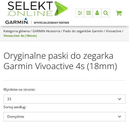
Panel
Menu
Panel
Szukaj
Kategoria główna
/
GARMIN Akcesoria
/
Paski do zegarków Garmin
/
Vivoactive
/
Vivoactive 4s (18mm)
Oryginalne paski do zegarka
Garmin Vivoactive 4s (18mm)
Wyników na stronie
:
Sortuj według
:
010-14400-02
010-14400-00