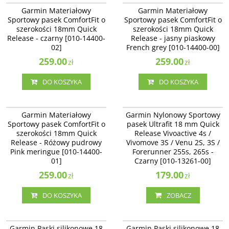
Garmin Materiałowy Sportowy
Garmin Materiałowy Sportowy
Garmin Materiałowy
Garmin Materiałowy
pasek ComfortFit o szerokości
pasek ComfortFit o szerokości
Sportowy pasek ComfortFit o
Sportowy pasek ComfortFit o
18mm Quick Release - czarny [010-
18mm Quick Release - jasny
szerokości 18mm Quick
szerokości 18mm Quick
14400-02]
piaskowy French grey [010-14400-
Release - czarny [010-14400-
00]
Release - jasny piaskowy
02]
French grey [010-14400-00]
259.00
259.00
zł
zł
DO KOSZYKA
DO KOSZYKA
010-14400-01
010-13261-00
Garmin Materiałowy Sportowy
Garmin Nylonowy Sportowy pasek
Garmin Materiałowy
Garmin Nylonowy Sportowy
pasek ComfortFit o szerokości
Ultrafit 18 mm Quick Release
Sportowy pasek ComfortFit o
pasek Ultrafit 18 mm Quick
18mm Quick Release - Różowy
Vivoactive 4s / Vivomove 3S / Venu
szerokości 18mm Quick
Release Vivoactive 4s /
pudrowy Pink meringue [010-
2S, 3S / Forerunner 255s, 265s -
14400-01]
Release - Różowy pudrowy
Czarny [010-13261-00]
Vivomove 3S / Venu 2S, 3S /
Pink meringue [010-14400-
Forerunner 255s, 265s -
Dostępność
:
Zakończono
01]
Czarny [010-13261-00]
produkcję. Produkt niedostępny.
259.00
179.00
zł
zł
DO KOSZYKA
ZOBACZ
010-12932-0F
010-11251-3F
Garmin Paski silikonowe 18 mm
Garmin Paski silikonowe 18 mm
Garmin Paski silikonowe 18
Garmin Paski silikonowe 18