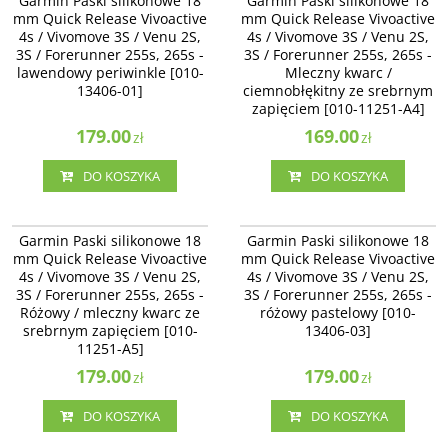
Garmin Paski silikonowe 18
Garmin Paski silikonowe 18
Quick Release Vivoactive 4s /
Quick Release Vivoactive 4s /
mm Quick Release Vivoactive
mm Quick Release Vivoactive
Vivomove 3S / Venu 2S, 3S /
Vivomove 3S / Venu 2S /
4s / Vivomove 3S / Venu 2S,
4s / Vivomove 3S / Venu 2S,
Forerunner 255s, 265s -
Forerunner 255s, 265s - Mleczny
3S / Forerunner 255s, 265s -
lawendowy periwinkle [010-13406-
3S / Forerunner 255s, 265s -
kwarc / ciemnobłękitny ze
01]
srebrnym zapięciem [010-11251-
lawendowy periwinkle [010-
Mleczny kwarc /
A4]
13406-01]
ciemnobłękitny ze srebrnym
zapięciem [010-11251-A4]
179.00
169.00
zł
zł
DO KOSZYKA
DO KOSZYKA
010-11251-A5
010-13406-03
Garmin Paski silikonowe 18 mm
Garmin Paski silikonowe 18 mm
Garmin Paski silikonowe 18
Garmin Paski silikonowe 18
Quick Release Vivoactive 4s /
Quick Release Vivoactive 4s /
mm Quick Release Vivoactive
mm Quick Release Vivoactive
Vivomove 3S / Venu 2S /
Vivomove 3S / Venu 2S, 3S /
4s / Vivomove 3S / Venu 2S,
4s / Vivomove 3S / Venu 2S,
Forerunner 255s, 265s - Różowy /
Forerunner 255s, 265s - różowy
3S / Forerunner 255s, 265s -
mleczny kwarc ze srebrnym
3S / Forerunner 255s, 265s -
pastelowy [010-13406-03]
zapięciem [010-11251-A5]
Różowy / mleczny kwarc ze
różowy pastelowy [010-
srebrnym zapięciem [010-
13406-03]
11251-A5]
179.00
179.00
zł
zł
DO KOSZYKA
DO KOSZYKA