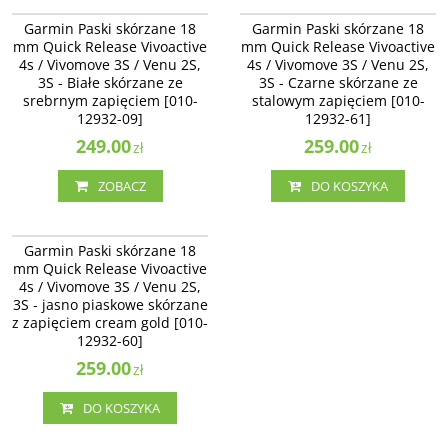
010-12932-09
010-12932-61
Garmin Paski skórzane 18 mm
Garmin Paski skórzane 18 mm
Garmin Paski skórzane 18
Garmin Paski skórzane 18
Quick Release Vivoactive 4s /
Quick Release Vivoactive 4s /
mm Quick Release Vivoactive
mm Quick Release Vivoactive
Vivomove 3S / Venu 2S - Białe
Vivomove 3S / Venu 2S, 3S - Czarne
4s / Vivomove 3S / Venu 2S,
4s / Vivomove 3S / Venu 2S,
skórzane ze srebrnym zapięciem
skórzane ze stalowym zapięciem
[010-12932-09]
3S - Białe skórzane ze
[010-12932-61]
3S - Czarne skórzane ze
srebrnym zapięciem [010-
stalowym zapięciem [010-
Dostępność
:
Zakończono
12932-09]
12932-61]
produkcję. Produkt niedostępny.
249.00
259.00
zł
zł
ZOBACZ
DO KOSZYKA
010-12932-60
Garmin Paski skórzane 18 mm
Garmin Paski skórzane 18
Quick Release Vivoactive 4s /
mm Quick Release Vivoactive
Vivomove 3S / Venu 2S, 3S - jasno
4s / Vivomove 3S / Venu 2S,
piaskowe skórzane z zapięciem
3S - jasno piaskowe skórzane
cream gold [010-12932-60]
z zapięciem cream gold [010-
12932-60]
259.00
zł
DO KOSZYKA