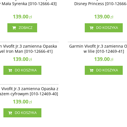
y Mała Syrenka [010-12666-43]
Disney Princess [010-12666
ność
:
Zakończono produkcję. Produkt
ępny.
139.00
139.00
zł
zł
ZOBACZ
DO KOSZYKA
010-12666-41
010-
Vivofit Jr.3 zamienna Opaska Marvel
Garmin Vivofit Jr.3 zamienna Opaska w l
 Vivofit Jr.3 zamienna Opaska
Garmin Vivofit Jr.3 zamienna 
n
el Iron Man [010-12666-41]
w lilie [010-12469-41]
139.00
139.00
zł
zł
DO KOSZYKA
DO KOSZYKA
010-12469-40
ivofit Jr.3 zamienna Opaska z
Vivofit Jr.3 zamienna Opaska z
ażem cyfrowym
ażem cyfrowym [010-12469-40]
139.00
zł
DO KOSZYKA