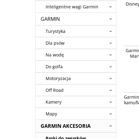
Disne
Dostęp
Inteligentne wagi Garmin
niedost
GARMIN
Turystyka
Dla psów
Garmin 
Garmin
Iron Ma
Na wodę
Marv
Do golfa
Motoryzacja
Off Road
Garmin V
Garmin 
kamufl
Kamery
kamufl
Mapy
GARMIN AKCESORIA
Paski do zegarków