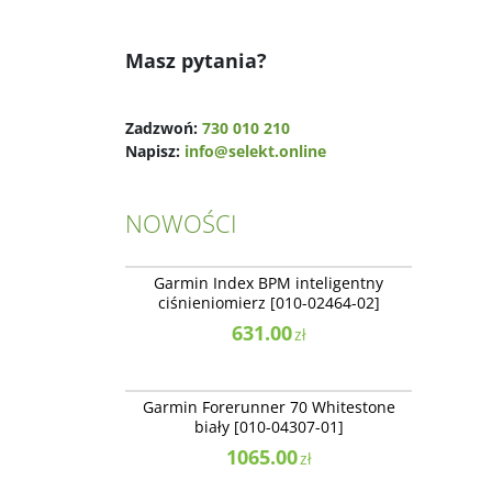
Masz pytania?
Zadzwoń:
730 010 210
Napisz:
info@selekt.online
NOWOŚCI
010-02464-02
NOWOŚĆ
NAJLEPSZE
Garmin Index BPM inteligentny
ciśnieniomierz [010-02464-02]
631.00
zł
010-04307-01
NOWOŚĆ
Garmin Forerunner 70 Whitestone
biały [010-04307-01]
1065.00
zł