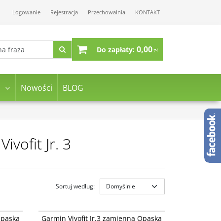
Logowanie
Rejestracja
Przechowalnia
KONTAKT
0,00
Do zapłaty:
zł
Nowości
BLOG
vofit Jr. 3
Sortuj według
:
12666-42
010-12666-40
isney
Garmin Vivofit Jr.3 zamienna Opaska Marvel
Opaska
Garmin Vivofit Jr.3 zamienna Opaska
Czarna Pantera