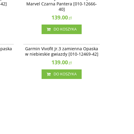
-42]
Marvel Czarna Pantera [010-12666-
40]
139.00
zł
DO KOSZYKA
12469-41
010-12469-42
ilie
Garmin Vivofit Jr.3 zamienna Opaska w
Opaska
Garmin Vivofit Jr.3 zamienna Opaska
niebieskie gwiazdy
w niebieskie gwiazdy [010-12469-42]
139.00
zł
DO KOSZYKA