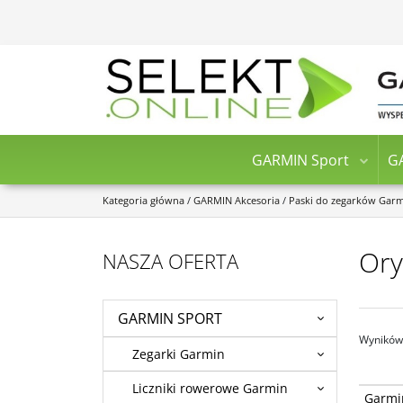
GARMIN Sport
G
Kategoria główna
/
GARMIN Akcesoria
/
Paski do zegarków Gar
Ory
NASZA OFERTA
GARMIN SPORT
Wyników 
Zegarki Garmin
Liczniki rowerowe Garmin
Garmin 
Garmin
Mała Sy