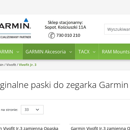
ARMIN
GARMIN Akcesoria
TACX
RAM Mounts
min
/
Vivofit
/
Vivofit Jr. 3
ginalne paski do zegarka Garmin Vi
na stronie
:
010-12666-43
010-
Vivofit Jr.3 zamienna Opaska Disney
Garmin Vivofit Jr.3 zamienna Opaska D
 Vivofit Jr.3 zamienna Opaska
Garmin Vivofit Jr.3 zamienna 
renka
Princess