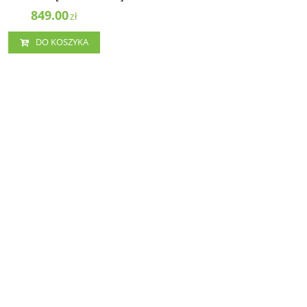
mi nawigacyjnymi [010-01504-00]
849.00
zł
DO KOSZYKA