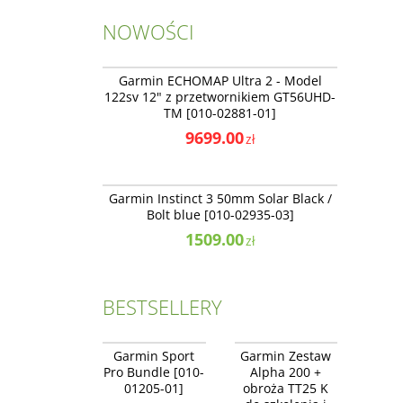
NOWOŚCI
010-02881-01
NOWOŚĆ
PROMOCJA
NAJLEPSZE
Garmin ECHOMAP Ultra 2 - Model
122sv 12" z przetwornikiem GT56UHD-
TM [010-02881-01]
9699.00
zł
010-02935-03
NOWOŚĆ
BESTSELLER
NAJLEPSZE
Garmin Instinct 3 50mm Solar Black /
Bolt blue [010-02935-03]
1509.00
zł
BESTSELLERY
010-02616-55+010-
010-01205-01
04149-25
BESTSELLER
BESTSELLER
Garmin Sport
Garmin Zestaw
NAJLEPSZE
NAJLEPSZE
Pro Bundle [010-
Alpha 200 +
01205-01]
obroża TT25 K