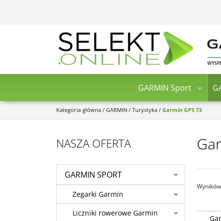
GARMIN Sport
G
Kategoria główna
/
GARMIN
/
Turystyka
/
Garmin GPS 73
Gar
NASZA OFERTA
GARMIN SPORT
Wyników 
Zegarki Garmin
Liczniki rowerowe Garmin
Garmin 
Gar
urządze