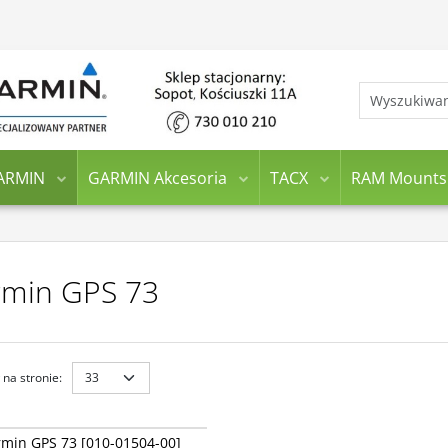
ARMIN
GARMIN Akcesoria
TACX
RAM Mounts
min GPS 73
na stronie
:
010-01504-00
GPS 73 - niezatapialne ręczne
min GPS 73 [010-01504-00]
nie GPS na łódkę, z podstawowymi