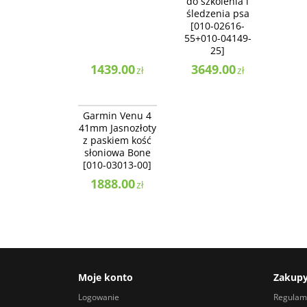
do szkolenia i
śledzenia psa
[010-02616-
55+010-04149-
25]
1439.00
3649.00
zł
zł
010-03013-00
NOWOŚĆ
Garmin Venu 4
BESTSELLER
41mm Jasnozłoty
z paskiem kość
słoniowa Bone
[010-03013-00]
1888.00
zł
Moje konto
Zakup
Logowanie
Regulam