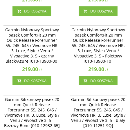
DO KOSZYKA
DO KOSZYKA
010-13900-00
010-13900-10
Garmin Nylonowy Sportowy pasek
Garmin Nylonowy Sportowy pasek
Garmin Nylonowy Sportowy
Garmin Nylonowy Sportowy
ComfortFit 20 mm Quick Release
ComfortFit 20 mm Quick Release
pasek ComfortFit 20 mm
pasek ComfortFit 20 mm
Forerunner 55, 245, 645 /
Forerunner 55, 245, 645 /
Quick Release Forerunner
Quick Release Forerunner
Vivomove HR, 3, Luxe, Style / Venu
Vivomove HR, 3, Luxe, Style / Venu
/ Vivoactive 3, 5 - czarny
55, 245, 645 / Vivomove HR,
/ Vivoactive 3, 5 - fioletowy [010-
55, 245, 645 / Vivomove HR,
Black/Azure [010-13900-00]
13900-10]
3, Luxe, Style / Venu /
3, Luxe, Style / Venu /
Vivoactive 3, 5 - czarny
Vivoactive 3, 5 - fioletowy
Black/Azure [010-13900-00]
[010-13900-10]
219.00
219.00
zł
zł
DO KOSZYKA
DO KOSZYKA
010-12932-65
010-11251-9Q
Garmin Silikonowy pasek 20 mm
Garmin Silikonowy pasek 20 mm
Garmin Silikonowy pasek 20
Garmin Silikonowy pasek 20
Quick Release Forerunner 55, 245,
Quick Release Forerunner 55, 245,
mm Quick Release
mm Quick Release
645 / Vivomove HR, 3, Luxe, Style /
645 / Vivomove HR, 3, Luxe, Style /
Forerunner 55, 245, 645 /
Forerunner 55, 245, 645 /
Venu / Vivoactive 3, 5 - Beżowy
Venu / Vivoactive 3 - biały [010-
Vivomove HR, 3, Luxe, Style /
Bone [010-12932-64]
Vivomove HR, 3, Luxe, Style /
11251-9Q]
Venu / Vivoactive 3, 5 -
Venu / Vivoactive 3, 5 - biały
Beżowy Bone [010-12932-65]
[010-11251-9Q]