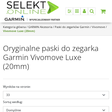
Panel
Menu
Panel
Szukaj
Kategoria główna
/
GARMIN Akcesoria
/
Paski do zegarków Garmin
/
Vivomove
/
Vivomove Luxe (20mm)
Oryginalne paski do zegarka
Garmin Vivomove Luxe
(20mm)
Wyników na stronie
:
Sortuj według
: