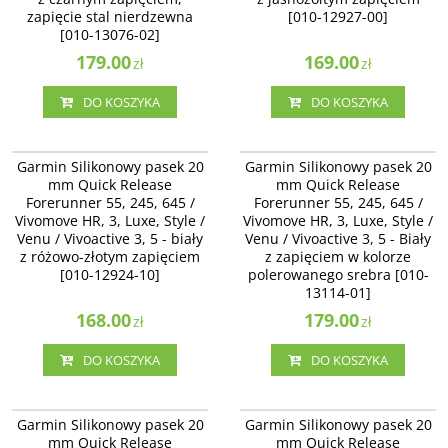
zapięcie stal nierdzewna
[010-12927-00]
[010-13076-02]
179.00
169.00
zł
zł
DO KOSZYKA
DO KOSZYKA
010-12924-10
010-13114-01
Garmin Silikonowy pasek 20 mm
Garmin Silikonowy pasek 20 mm
Garmin Silikonowy pasek 20
Garmin Silikonowy pasek 20
Quick Release Forerunner 55, 245,
Quick Release Forerunner 55, 245,
mm Quick Release
mm Quick Release
645 / Vivomove HR, 3, Luxe, Style /
645 / Vivomove HR, 3, Luxe, Style /
Forerunner 55, 245, 645 /
Forerunner 55, 245, 645 /
Venu / Vivoactive 3 - biały z
Venu / Vivoactive 3 - Biały z
Vivomove HR, 3, Luxe, Style /
różowo-złotym zapięciem [010-
Vivomove HR, 3, Luxe, Style /
zapięciem w kolorze polerowanego
12924-10]
srebra [010-13114-01]
Venu / Vivoactive 3, 5 - biały
Venu / Vivoactive 3, 5 - Biały
z różowo-złotym zapięciem
z zapięciem w kolorze
[010-12924-10]
polerowanego srebra [010-
13114-01]
168.00
179.00
zł
zł
DO KOSZYKA
DO KOSZYKA
010-11251-1P
010-11251-B6
Garmin Silikonowy pasek 20 mm
Garmin Silikonowy pasek 20 mm
Garmin Silikonowy pasek 20
Garmin Silikonowy pasek 20
Quick Release Forerunner 55, 245,
Quick Release Forerunner 55, 245,
mm Quick Release
mm Quick Release
645 / Vivomove HR, 3, Luxe, Style /
645 / Vivomove HR, 3, Luxe, Style /