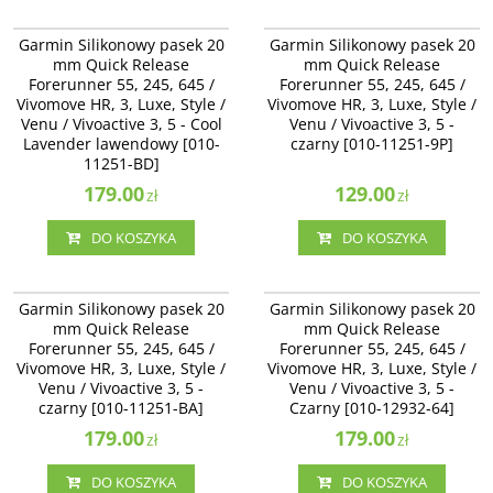
010-11251-BD
010-11251-9P
Garmin Silikonowy pasek 20 mm
Garmin Silikonowy pasek 20 mm
Garmin Silikonowy pasek 20
Garmin Silikonowy pasek 20
Quick Release Forerunner 55, 245,
Quick Release Forerunner 55, 245,
mm Quick Release
mm Quick Release
645 / Vivomove HR, 3, Luxe, Style /
645 / Vivomove HR, 3, Luxe, Style /
Forerunner 55, 245, 645 /
Forerunner 55, 245, 645 /
Venu / Vivoactive 3, 5 - Cool
Venu / Vivoactive 3 - czarny [010-
Vivomove HR, 3, Luxe, Style /
Lavender lawendowy [010-11251-
Vivomove HR, 3, Luxe, Style /
11251-9P]
BD]
Venu / Vivoactive 3, 5 - Cool
Venu / Vivoactive 3, 5 -
Lavender lawendowy [010-
czarny [010-11251-9P]
11251-BD]
179.00
129.00
zł
zł
DO KOSZYKA
DO KOSZYKA
010-11251-BA
010-12932-64
Garmin Silikonowy pasek 20 mm
Garmin Silikonowy pasek 20 mm
Garmin Silikonowy pasek 20
Garmin Silikonowy pasek 20
Quick Release Forerunner 55, 245,
Quick Release Forerunner 55, 245,
mm Quick Release
mm Quick Release
645 / Vivomove HR, 3, Luxe, Style /
645 / Vivomove HR, 3, Luxe, Style /
Forerunner 55, 245, 645 /
Forerunner 55, 245, 645 /
Venu / Vivoactive 3, 5 - czarny [010-
Venu / Vivoactive 3, 5 - Czarny
Vivomove HR, 3, Luxe, Style /
11251-BA]
Vivomove HR, 3, Luxe, Style /
[010-12932-64]
Venu / Vivoactive 3, 5 -
Venu / Vivoactive 3, 5 -
czarny [010-11251-BA]
Czarny [010-12932-64]
179.00
179.00
zł
zł
DO KOSZYKA
DO KOSZYKA