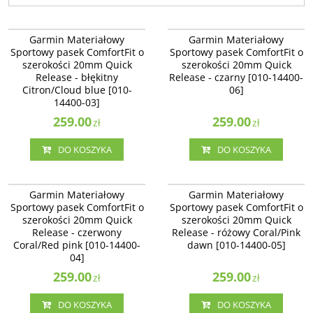
010-14400-03
010-14400-06
Garmin Materiałowy Sportowy
Garmin Materiałowy Sportowy
Garmin Materiałowy
Garmin Materiałowy
pasek ComfortFit o szerokości
pasek ComfortFit o szerokości
Sportowy pasek ComfortFit o
Sportowy pasek ComfortFit o
20mm Quick Release - błękitny
20mm Quick Release - czarny [010-
szerokości 20mm Quick
szerokości 20mm Quick
Citron/Cloud blue [010-14400-03]
14400-06]
Release - błękitny
Release - czarny [010-14400-
Citron/Cloud blue [010-
06]
14400-03]
259.00
259.00
zł
zł
DO KOSZYKA
DO KOSZYKA
010-14400-04
010-14400-05
Garmin Materiałowy Sportowy
Garmin Materiałowy Sportowy
Garmin Materiałowy
Garmin Materiałowy
pasek ComfortFit o szerokości
pasek ComfortFit o szerokości
Sportowy pasek ComfortFit o
Sportowy pasek ComfortFit o
20mm Quick Release - czerwony
20mm Quick Release - różowy
szerokości 20mm Quick
szerokości 20mm Quick
Coral/Red pink [010-14400-04]
Coral/Pink dawn [010-14400-05]
Release - czerwony
Release - różowy Coral/Pink
Coral/Red pink [010-14400-
dawn [010-14400-05]
04]
259.00
259.00
zł
zł
DO KOSZYKA
DO KOSZYKA