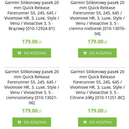
Garmin Silikonowy pasek 20
Garmin Silikonowy pasek 20
Quick Release Forerunner 55, 245,
Quick Release Forerunner 55, 245,
mm Quick Release
mm Quick Release
645 / Vivomove HR, 3, Luxe, Style /
645 / Vivomove HR, 3, Luxe, Style /
Forerunner 55, 245, 645 /
Forerunner 55, 245, 645 /
Venu / Vivoactive 3 - Cocoa [010-
Venu / Vivoactive 3 - ciemno
Vivomove HR, 3, Luxe, Style /
12924-81]
Vivomove HR, 3, Luxe, Style /
niebieski [010-13076-04]
Venu / Vivoactive 3, 5 -
Venu / Vivoactive 3, 5 -
Brązowy [010-12924-81]
ciemno niebieski [010-13076-
04]
179.00
179.00
zł
zł
DO KOSZYKA
DO KOSZYKA
010-13021-06
010-11251-BC
Garmin Silikonowy pasek 20 mm
Garmin Silikonowy pasek 20 mm
Garmin Silikonowy pasek 20
Garmin Silikonowy pasek 20
Quick Release Forerunner 55, 245,
Quick Release Forerunner 55, 245,
mm Quick Release
mm Quick Release
645 / Vivomove HR, 3, Luxe, Style /
645 / Vivomove HR, 3, Luxe, Style /
Forerunner 55, 245, 645 /
Forerunner 55, 245, 645 /
Venu / Vivoactive 3 - ciemnozielony
Venu / Vivoactive 3, 5 - Citrone
Vivomove HR, 3, Luxe, Style /
[010-13021-06]
Vivomove HR, 3, Luxe, Style /
żółty [010-11251-BC]
Venu / Vivoactive 3, 5 -
Venu / Vivoactive 3, 5 -
ciemnozielony [010-13021-
Citrone żółty [010-11251-BC]
06]
179.00
179.00
zł
zł
DO KOSZYKA
DO KOSZYKA