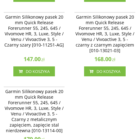
010-11251-AG
010-13021-03
Garmin Silikonowy pasek 20 mm
Garmin Silikonowy pasek 20 mm
Garmin Silikonowy pasek 20
Garmin Silikonowy pasek 20
Quick Release Forerunner 55, 245,
Quick Release Forerunner 55, 245,
mm Quick Release
mm Quick Release
645 / Vivomove HR, 3, Luxe, Style /
645 / Vivomove HR, 3, Luxe, Style /
Forerunner 55, 245, 645 /
Forerunner 55, 245, 645 /
Venu / Vivoactive 3, 5 - Czarny
Venu / Vivoactive 3 - czarny z
Vivomove HR, 3, Luxe, Style /
szary [010-11251-AG]
Vivomove HR, 3, Luxe, Style /
czarnym zapięciem [010-13021-03]
Venu / Vivoactive 3, 5 -
Venu / Vivoactive 3, 5 -
Czarny szary [010-11251-AG]
czarny z czarnym zapięciem
[010-13021-03]
147.00
168.00
zł
zł
DO KOSZYKA
DO KOSZYKA
010-13114-00
Garmin Silikonowy pasek 20 mm
Garmin Silikonowy pasek 20
Quick Release Forerunner 55, 245,
mm Quick Release
645 / Vivomove HR, 3, Luxe, Style /
Forerunner 55, 245, 645 /
Venu / Vivoactive 3 - Czarny z
Vivomove HR, 3, Luxe, Style /
metalicznym zapięciem, zapięcie
stal nierdzewna [010-13114-00]
Venu / Vivoactive 3, 5 -
Czarny z metalicznym
Dostępność
:
Zakończono
produkcję. Produkt niedostępny.
zapięciem, zapięcie stal
nierdzewna [010-13114-00]