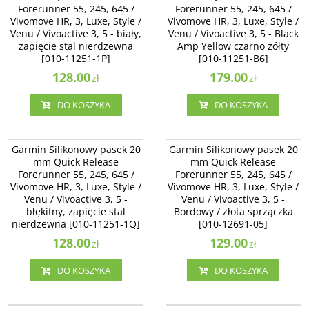
Forerunner 55, 245, 645 /
Forerunner 55, 245, 645 /
Venu / Vivoactive 3 - biały, zapięcie
Venu / Vivoactive 3, 5 - Black Amp
Vivomove HR, 3, Luxe, Style /
stal nierdzewna [010-11251-1P]
Vivomove HR, 3, Luxe, Style /
Yellow czarno żółty [010-11251-B6]
Venu / Vivoactive 3, 5 - biały,
Venu / Vivoactive 3, 5 - Black
zapięcie stal nierdzewna
Amp Yellow czarno żółty
[010-11251-1P]
[010-11251-B6]
128.00
179.00
zł
zł
DO KOSZYKA
DO KOSZYKA
010-11251-1Q
010-12691-05
Garmin Silikonowy pasek 20 mm
Garmin Silikonowy pasek 20 mm
Garmin Silikonowy pasek 20
Garmin Silikonowy pasek 20
Quick Release Forerunner 55, 245,
Quick Release Forerunner 55, 245,
mm Quick Release
mm Quick Release
645 / Vivomove HR, 3, Luxe, Style /
645 / Vivomove HR, 3, Luxe, Style /
Forerunner 55, 245, 645 /
Forerunner 55, 245, 645 /
Venu / Vivoactive 3 - błękitny,
Venu / Vivoactive 3 - Bordowy /
Vivomove HR, 3, Luxe, Style /
zapięcie stal nierdzewna [010-
Vivomove HR, 3, Luxe, Style /
złota sprzączka [010-12691-05]
11251-1Q]
Venu / Vivoactive 3, 5 -
Venu / Vivoactive 3, 5 -
błękitny, zapięcie stal
Bordowy / złota sprzączka
nierdzewna [010-11251-1Q]
[010-12691-05]
128.00
129.00
zł
zł
DO KOSZYKA
DO KOSZYKA
010-12924-81
010-13076-04
Garmin Silikonowy pasek 20 mm
Garmin Silikonowy pasek 20 mm