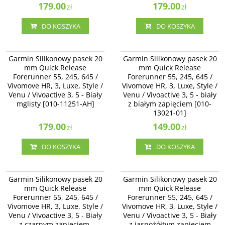
179.00
179.00
zł
zł
DO KOSZYKA
DO KOSZYKA
010-11251-AH
010-13021-01
Garmin Silikonowy pasek 20 mm
Garmin Silikonowy pasek 20 mm
Garmin Silikonowy pasek 20
Garmin Silikonowy pasek 20
Quick Release Forerunner 55, 245,
Quick Release Forerunner 55, 245,
mm Quick Release
mm Quick Release
645 / Vivomove HR, 3, Luxe, Style /
645 / Vivomove HR, 3, Luxe, Style /
Forerunner 55, 245, 645 /
Forerunner 55, 245, 645 /
Venu / Vivoactive 3, 5 - Biały
Venu / Vivoactive 3 - biały z białym
Vivomove HR, 3, Luxe, Style /
mglisty [010-11251-AH]
Vivomove HR, 3, Luxe, Style /
zapięciem [010-13021-01]
Venu / Vivoactive 3, 5 - Biały
Venu / Vivoactive 3, 5 - biały
mglisty [010-11251-AH]
z białym zapięciem [010-
13021-01]
179.00
149.00
zł
zł
DO KOSZYKA
DO KOSZYKA
010-13076-02
010-12927-00
Garmin Silikonowy pasek 20 mm
Garmin Silikonowy pasek 20 mm
Garmin Silikonowy pasek 20
Garmin Silikonowy pasek 20
Quick Release Forerunner 245, 645
Quick Release Forerunner 55, 245,
mm Quick Release
mm Quick Release
/ Vivomove HR, 3, Luxe, Style /
645 / Vivomove HR, 3, Luxe, Style /
Forerunner 55, 245, 645 /
Forerunner 55, 245, 645 /
Venu / Vivoactive 3 - Biały z
Venu / Vivoactive 3 - Biały z
Vivomove HR, 3, Luxe, Style /
czarnym zapięciem, zapięcie stal
Vivomove HR, 3, Luxe, Style /
jasnożółtym zapięciem [010-12927-
nierdzewna [010-13076-02]
00]
Venu / Vivoactive 3, 5 - Biały
Venu / Vivoactive 3, 5 - Biały
z czarnym zapięciem,
z jasnożółtym zapięciem