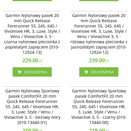
010-12924-13
010-12924-12
Garmin Nylonowy pasek 20 mm
Garmin Nylonowy pasek 20 mm
Garmin Nylonowy pasek 20
Garmin Nylonowy pasek 20
Quick Release Forerunner 55, 245,
Quick Release Forerunner 55, 245,
mm Quick Release
mm Quick Release
645 / Vivomove HR, 3, Luxe, Style /
645 / Vivomove HR, 3, Luxe, Style /
Forerunner 55, 245, 645 /
Forerunner 55, 245, 645 /
Venu / Vivoactive 3 - czarna
Venu / Vivoactive 3 - różowa
Vivomove HR, 3, Luxe, Style /
nylonowa plecionka z popielatym
Vivomove HR, 3, Luxe, Style /
nylonowa plecionka z jasnozłotym
zapięciem [010-12924-13]
zapięciem [010-12924-12]
Venu / Vivoactive 3, 5 -
Venu / Vivoactive 3, 5 -
czarna nylonowa plecionka z
różowa nylonowa plecionka z
popielatym zapięciem [010-
jasnozłotym zapięciem [010-
12924-13]
12924-12]
229.00
239.00
zł
zł
DO KOSZYKA
DO KOSZYKA
010-13440-01
010-13440-00
Garmin Nylonowy Sportowy pasek
Garmin Nylonowy Sportowy pasek
Garmin Nylonowy Sportowy
Garmin Nylonowy Sportowy
ComfortFit 20 mm Quick Release
ComfortFit 20 mm Quick Release
pasek ComfortFit 20 mm
pasek ComfortFit 20 mm
Forerunner 55, 245, 645 /
Forerunner 55, 245, 645 /
Quick Release Forerunner
Quick Release Forerunner
Vivomove HR, 3, Luxe, Style / Venu
Vivomove HR, 3, Luxe, Style / Venu
/ Vivoactive 3, 5 - beżowy Ivory
55, 245, 645 / Vivomove HR,
/ Vivoactive 3, 5 - czarny [010-
55, 245, 645 / Vivomove HR,
[010-13440-01]
13440-00]
3, Luxe, Style / Venu /
3, Luxe, Style / Venu /
Vivoactive 3, 5 - beżowy Ivory
Vivoactive 3, 5 - czarny [010-
[010-13440-01]
13440-00]
219.00
219.00
zł
zł