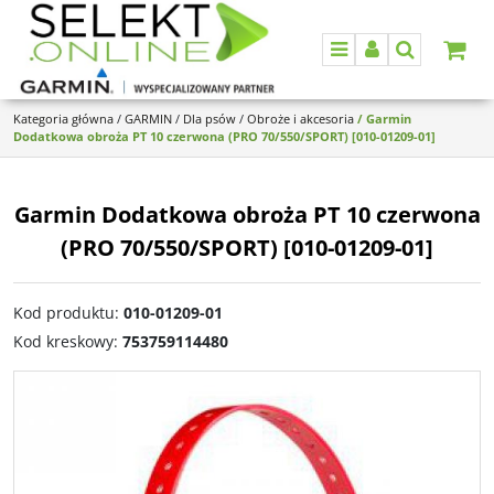
Menu
Panel
Szukaj
Kategoria główna
/
GARMIN
/
Dla psów
/
Obroże i akcesoria
/
Garmin
Dodatkowa obroża PT 10 czerwona (PRO 70/550/SPORT) [010-01209-01]
Garmin Dodatkowa obroża PT 10 czerwona
(PRO 70/550/SPORT) [010-01209-01]
Kod produktu
:
010-01209-01
Kod kreskowy
:
753759114480