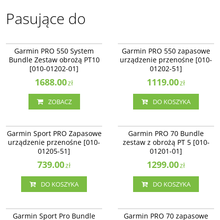
Pasujące do
010-01202-01
010-01202-51
Garmin PRO 550 System
Garmin PRO 550 zapasowe
Bundle Zestaw obrożą PT10
urządzenie przenośne [010-
[010-01202-01]
01202-51]
1688.00
1119.00
zł
zł
ZOBACZ
DO KOSZYKA
010-01205-51
010-01201-01
Garmin Sport PRO Zapasowe
Garmin PRO 70 Bundle
urządzenie przenośne [010-
zestaw z obrożą PT 5 [010-
01205-51]
01201-01]
739.00
1299.00
zł
zł
DO KOSZYKA
DO KOSZYKA
010-01205-01
010-01201-51
BESTSELLER
NAJLEPSZE
Garmin Sport Pro Bundle
Garmin PRO 70 zapasowe