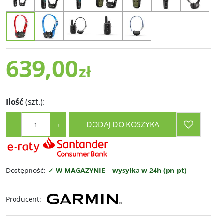
639,00
zł
Ilość
(szt.)
:
DODAJ DO KOSZYKA
−
+
Dostępność
:
✓ W MAGAZYNIE – wysyłka w 24h (pn-pt)
Producent
: