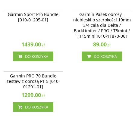
010-01205-01
010-11870-06
BESTSELLER
NAJLEPSZE
Garmin Sport Pro Bundle
Garmin Pasek obroży -
[010-01205-01]
niebieski o szerokości 19mm
3/4 cala dla Delta /
BarkLimiter / PRO / T5mini /
TT15mini [010-11870-06]
1439.00
89.00
zł
zł
DO KOSZYKA
DO KOSZYKA
010-01201-01
Garmin PRO 70 Bundle
zestaw z obrożą PT 5 [010-
01201-01]
1299.00
zł
DO KOSZYKA