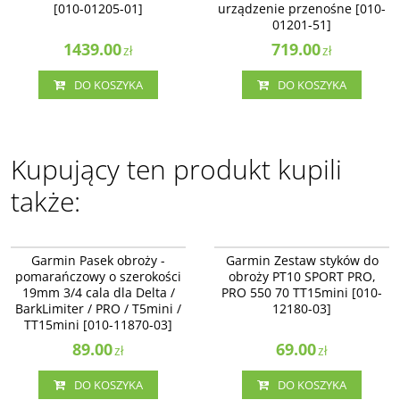
[010-01205-01]
urządzenie przenośne [010-
01201-51]
1439.00
719.00
zł
zł
DO KOSZYKA
DO KOSZYKA
Kupujący ten produkt kupili
także:
010-11870-03
010-12180-03
Garmin Pasek obroży -
Garmin Zestaw styków do
pomarańczowy o szerokości
obroży PT10 SPORT PRO,
19mm 3/4 cala dla Delta /
PRO 550 70 TT15mini [010-
BarkLimiter / PRO / T5mini /
12180-03]
TT15mini [010-11870-03]
89.00
69.00
zł
zł
DO KOSZYKA
DO KOSZYKA