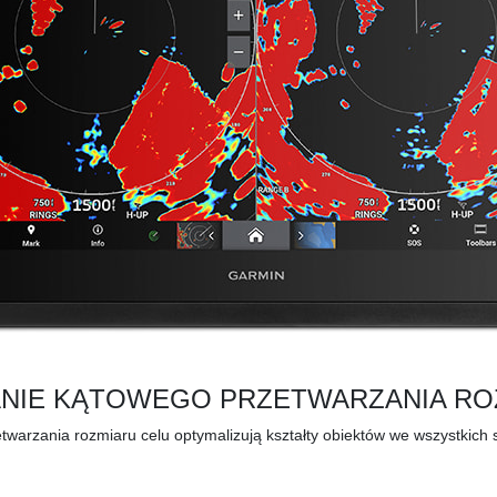
IE KĄTOWEGO PRZETWARZANIA RO
warzania rozmiaru celu optymalizują kształty obiektów we wszystkich ska