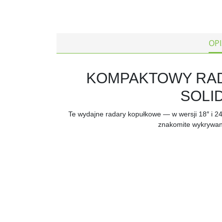
OPI
KOMPAKTOWY RAD
SOLI
Te wydajne radary kopułkowe — w wersji 18″ i 
znakomite wykrywani