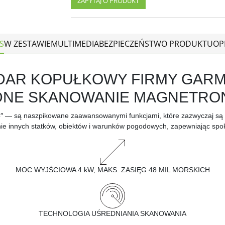
ZAPYTAJ O PRODUKT
S
W ZESTAWIE
MULTIMEDIA
BEZPIECZEŃSTWO PRODUKTU
OP
AR KOPUŁKOWY FIRMY GARM
DNE SKANOWANIE MAGNETR
24″ — są naszpikowane zaawansowanymi funkcjami, które zazwyczaj są 
e innych statków, obiektów i warunków pogodowych, zapewniając spo
MOC WYJŚCIOWA 4 kW, MAKS. ZASIĘG 48 MIL MORSKICH
TECHNOLOGIA UŚREDNIANIA SKANOWANIA