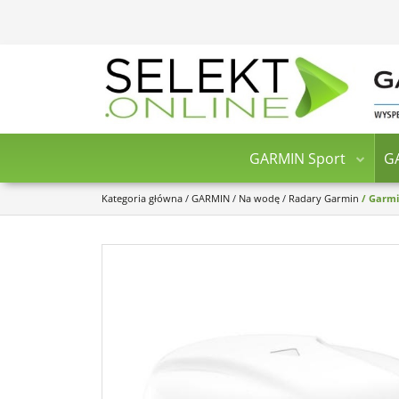
GARMIN Sport
G
Kategoria główna
/
GARMIN
/
Na wodę
/
Radary Garmin
/
Garmi