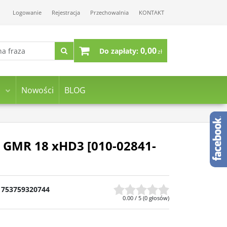
Logowanie
Rejestracja
Przechowalnia
KONTAKT
0,00
Do zapłaty:
zł
Nowości
BLOG
 GMR 18 xHD3 [010-02841-
753759320744
0.00
/
5
(
0
głosów)