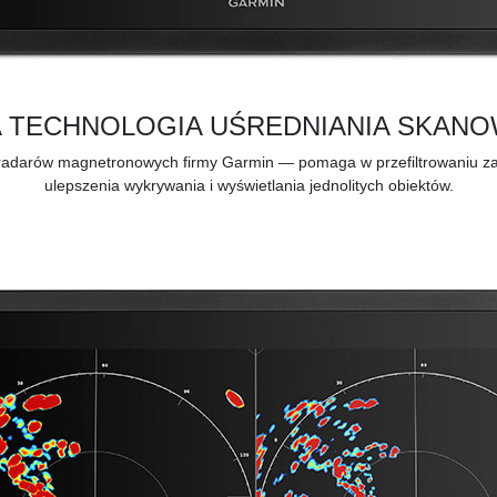
 TECHNOLOGIA UŚREDNIANIA SKANO
adarów magnetronowych firmy Garmin — pomaga w przefiltrowaniu zaró
ulepszenia wykrywania i wyświetlania jednolitych obiektów.