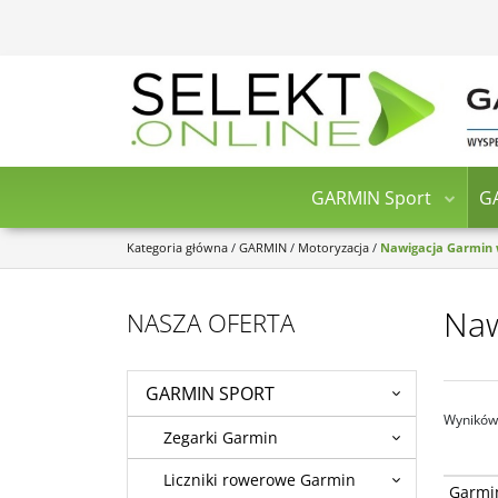
GARMIN Sport
G
Kategoria główna
/
GARMIN
/
Motoryzacja
/
Nawigacja Garmin 
Naw
NASZA OFERTA
GARMIN SPORT
Wyników 
Zegarki Garmin
Liczniki rowerowe Garmin
Garmin 
Garmi