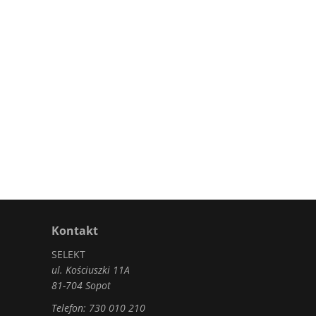
Kontakt
SELEKT
ul. Kościuszki 11A
81-704 Sopot
Telefon:
730 010 210