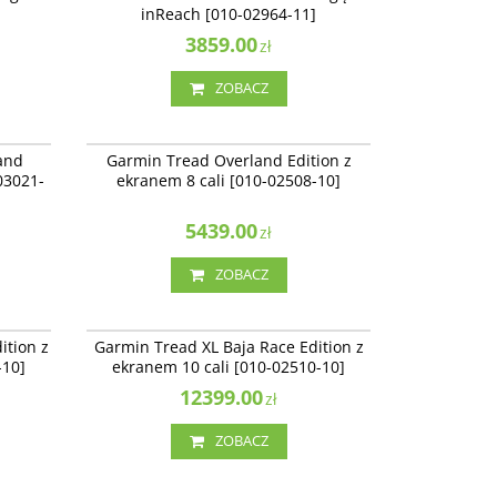
inReach [010-02964-11]
3859.00
zł
ZOBACZ
03021-10
010-02508-10
z
Garmin Tread Overland Edition z ekranem 8
NAJLEPSZE
NAJLEPSZE
and
Garmin Tread Overland Edition z
cali [010-02406-10]
03021-
ekranem 8 cali [010-02508-10]
5439.00
zł
ZOBACZ
02833-10
010-02510-10
 ekranem
Garmin Tread XL Baja Race Edition z ekranem
NOWOŚĆ
NOWOŚĆ
ition z
Garmin Tread XL Baja Race Edition z
10 cali [010-02510-10]
-10]
ekranem 10 cali [010-02510-10]
Dostępność
:
Produkt sprowadzany na
zamówienie
12399.00
zł
ZOBACZ