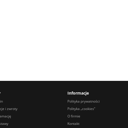
y
Informacje
in
Polityka prywatności
je i zwroty
Polityka „cookies”
lamację
O firmie
stawy
Kontakt