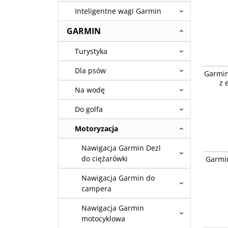
Inteligentne wagi Garmin
GARMIN
Turystyka
Garmin 
Dla psów
Garmin
ekranem
z 
Na wodę
Do golfa
Motoryzacja
Nawigacja Garmin Dezl
Garmin T
do ciężarówki
Garmin
[010-02
Nawigacja Garmin do
campera
Nawigacja Garmin
motocyklowa