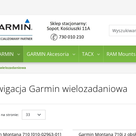
ARMIN
GARMIN Akcesoria
TACX
RAM Mounts
wielozadaniowa
igacja Garmin wielozadaniowa
na stronie
:
010-02963-01
010-
Montana 710 [010-02963-01]
Garmin Montana 710i z obsługa inReac
NOWOŚĆ
BESTSELLER
NOWOŚĆ
BE
n Montana 710 [010-02963-01]
Garmin Montana 710i z obs
02964-01]