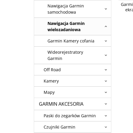
Garmin 
Garmi
Nawigacja Garmin
10 cali 
ekr
samochodowa
Nawigacja Garmin
wielozadaniowa
Garmin Kamery cofania
Wideorejestratory
Garmin
Off Road
Kamery
Mapy
GARMIN AKCESORIA
Paski do zegarków Garmin
Czujniki Garmin