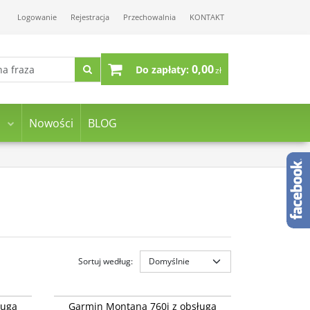
Logowanie
Rejestracja
Przechowalnia
KONTAKT
0,00
Do zapłaty:
zł
Nowości
BLOG
Sortuj według
:
02964-01
010-02964-11
h [010-
Garmin Montana 760i z obsługą inReach [010-
STSELLER
NOWOŚĆ
BESTSELLER
ługa
Garmin Montana 760i z obsługą
02964-11]