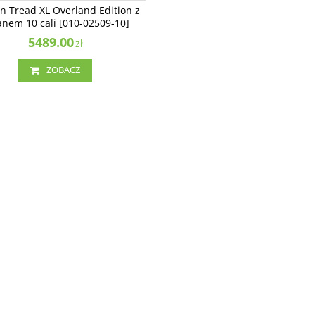
Tread XL Overland Edition z ekranem
NAJLEPSZE
n Tread XL Overland Edition z
[010-02509-10]
anem 10 cali [010-02509-10]
5489.00
zł
ZOBACZ