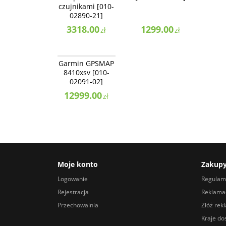
czujnikami [010-
02890-21]
3318.00
1299.00
zł
zł
010-02091-02
BESTSELLER
Garmin GPSMAP
NAJLEPSZE
8410xsv [010-
02091-02]
12999.00
zł
Moje konto
Zakup
Logowanie
Regulam
Rejestracja
Reklamac
Przechowalnia
Złóż rek
Kraje do