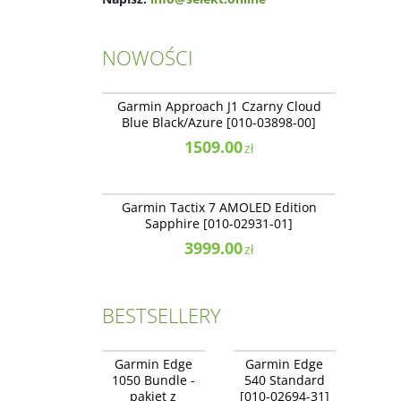
NOWOŚCI
010-03898-00
NOWOŚĆ
Garmin Approach J1 Czarny Cloud
Blue Black/Azure [010-03898-00]
1509.00
zł
010-02931-01
NOWOŚĆ
NAJLEPSZE
Garmin Tactix 7 AMOLED Edition
Sapphire [010-02931-01]
3999.00
zł
BESTSELLERY
010-02890-21
010-02694-31
NOWOŚĆ
NOWOŚĆ
Garmin Edge
Garmin Edge
BESTSELLER
BESTSELLER
1050 Bundle -
540 Standard
NAJLEPSZE
pakiet z
[010-02694-31]