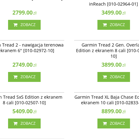
inReach [010-02964-01]
2799.00
3499.00
zł
zł
ZOBACZ
ZOBACZ
010-02972-10
010-
Tread 2 - nawigacja terenowa z
Garmin Tread 2 Gen. Overland Edition 
NOWOŚĆ
NAJLEPSZE
NOWOŚĆ
 Tread 2 - nawigacja terenowa
Garmin Tread 2 Gen. Overl
 6" [010-02972-10]
ekranem 8 cali [010-03021-10]
ekranem 6" [010-02972-10]
Edition z ekranem 8 cali [010-
10]
2749.00
3899.00
zł
zł
ZOBACZ
ZOBACZ
010-02507-10
010-
read SxS Edition z ekranem 8 cali
Garmin Tread XL Baja Chase Edition z
BESTSELLER
 Tread SxS Edition z ekranem
Garmin Tread XL Baja Chase Ed
507-10]
10 cali [010-02833-10]
8 cali [010-02507-10]
ekranem 10 cali [010-02833
Dostępność
:
Produkt sprowadzany na
5409.00
zamówienie
8899.00
zł
zł
ZOBACZ
ZOBACZ
010-02509-10