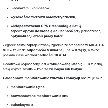
3-osiowemu kompasowi
,
wysokościomierzowi barometrycznemu
,
wielopasmowemu GPS z technologią SatIQ
,
zapewniającym
doskonałą dokładność
przy jednoczesnej
optymalizacji czasu pracy baterii
.
Zegarek został zaprojektowany zgodnie ze standardami
MIL-STD-
810
w zakresie
odporności termicznej i na wstrząsy
, a także
posiada klasę
wodoszczelności 10 ATM
.
Dodatkowo wyposażony jest w
wbudowaną latarkę LED
z jasną,
stałą wiązką światła w kolorze
zielonym lub białym
.
Całodobowe monitorowanie zdrowia i kondycji
obejmuje m.in.:
monitorowanie tętna
,
zaawansowane monitorowanie snu
,
pulsoksymetr
,