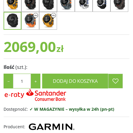
2069,00
zł
Ilość
(szt.)
:
DODAJ DO KOSZYKA
−
+
Dostępność
:
✓ W MAGAZYNIE – wysyłka w 24h (pn-pt)
Producent
: