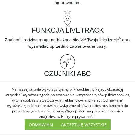
smartwatcha.
FUNKCJA LIVETRACK
5
Znajomi i rodzina mogą na bieżąco
śledzić Twoją lokalizację
oraz
wyświetlać uprzednio zaplanowane trasy.
CZUJNIKI ABC
Nawiguj
po kolejnym szlaku z wysokościomierzem, barometrem i
Na naszej stronie wykorzystujemy pliki cookies. Klikając „Akceptuję
3-osiowym kompasem elektronicznym.
wszystkie” wyrażasz zgodę na stosowanie wszystkich typów plików cookies,
w tym cookies statystycznych i reklamowych. Klikając „Odmawiam”
wyrażasz zgodę na stosowanie wyłącznie plików cookies niezbędnych do
prawidłowego działania strony. Więcej informacji o plikach cookies
TECHNOLOGIA SATIQ
znajdziesz w Polityce prywatności.
ODMAWIAM
AKCEPTUJĘ WSZYSTKIE
Uzyskaj najwyższą dokładność pozycjonowania, dzięki
wielopasmowej technologii GPS, przy jednoczesnej optymalizacji