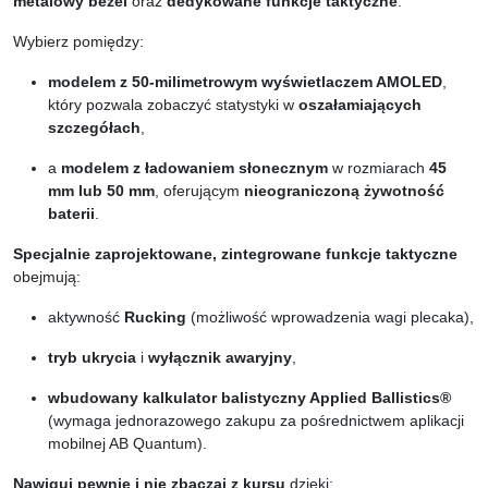
metalowy bezel
oraz
dedykowane funkcje taktyczne
.
Wybierz pomiędzy:
modelem z 50-milimetrowym wyświetlaczem AMOLED
,
który pozwala zobaczyć statystyki w
oszałamiających
szczegółach
,
a
modelem z ładowaniem słonecznym
w rozmiarach
45
mm lub 50 mm
, oferującym
nieograniczoną żywotność
baterii
.
Specjalnie zaprojektowane, zintegrowane funkcje taktyczne
obejmują:
aktywność
Rucking
(możliwość wprowadzenia wagi plecaka),
tryb ukrycia
i
wyłącznik awaryjny
,
wbudowany kalkulator balistyczny Applied Ballistics®
(wymaga jednorazowego zakupu za pośrednictwem aplikacji
mobilnej AB Quantum).
Nawiguj pewnie i nie zbaczaj z kursu
dzięki: