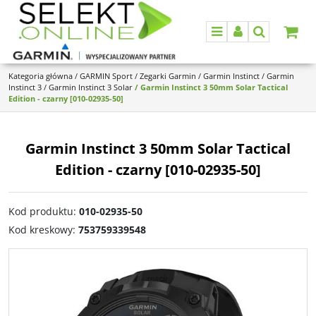
Menu
Panel
Szukaj
Kategoria główna
/
GARMIN Sport
/
Zegarki Garmin
/
Garmin Instinct
/
Garmin
Instinct 3
/
Garmin Instinct 3 Solar
/
Garmin Instinct 3 50mm Solar Tactical
Edition - czarny [010-02935-50]
Garmin Instinct 3 50mm Solar Tactical
Edition - czarny [010-02935-50]
Kod produktu
:
010-02935-50
Kod kreskowy
:
753759339548