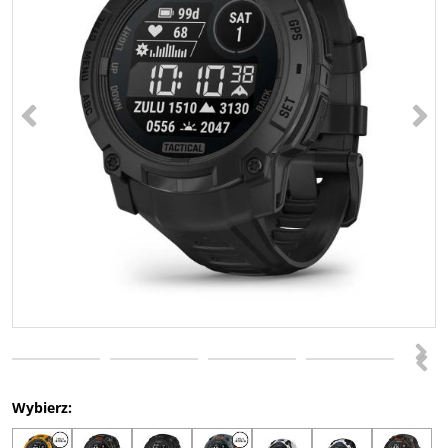
<
>
>
<
Wybierz: