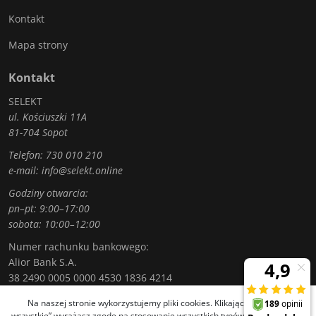
Kontakt
Mapa strony
Kontakt
SELEKT
ul. Kościuszki 11A
81-704 Sopot
Telefon:
730 010 210
e-mail:
info@selekt.online
Godziny otwarcia:
pn–pt: 9:00–17:00
sobota: 10:00–12:00
Numer rachunku bankowego:
Alior Bank S.A.
38 2490 0005 0000 4530 1836 4214
Na naszej stronie wykorzystujemy pliki cookies. Klikając „Akceptuję
wszystkie” wyrażasz zgodę na stosowanie wszystkich typów plików cookies,