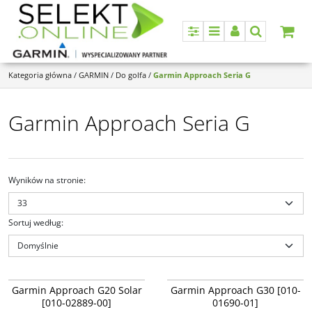
Panel
Menu
Panel
Szukaj
Kategoria główna
/
GARMIN
/
Do golfa
/
Garmin Approach Seria G
Garmin Approach Seria G
Wyników na stronie
:
Sortuj według
:
010-02889-00
010-01690-01
Garmin Approach G20 Solar [010-
Garmin Approach G30 [010-01690-
NOWOŚĆ
Garmin Approach G20 Solar
Garmin Approach G30 [010-
02889-00]
01]
[010-02889-00]
01690-01]
Dostępność
:
Produkt