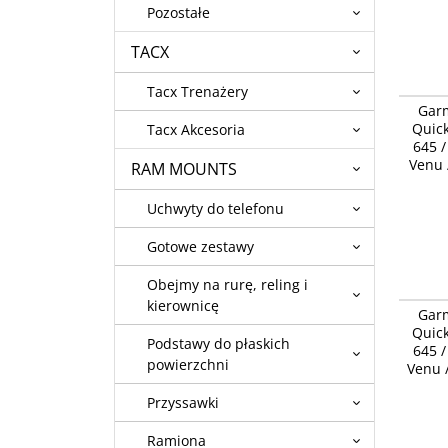
Pozostałe
TACX
Tacx Trenażery
Garmin 
Gar
Release
Quick
Tacx Akcesoria
HR, 3, L
645 /
[010-11
Venu /
RAM MOUNTS
Uchwyty do telefonu
Gotowe zestawy
Obejmy na rurę, reling i
Garmin 
kierownicę
Gar
Release
Quick
HR, 3, L
Podstawy do płaskich
645 /
Czarny 
powierzchni
Venu /
Przyssawki
Ramiona