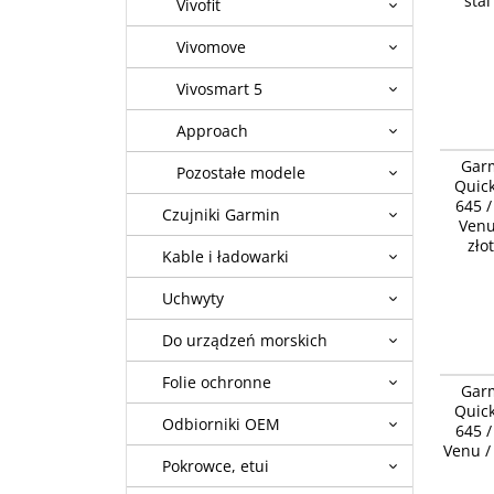
sta
Vivofit
Vivomove
Vivosmart 5
Approach
Garmin 
Gar
Release
Pozostałe modele
Quick
HR, 3, L
645 /
Bordowy 
Czujniki Garmin
Venu
zło
Kable i ładowarki
Uchwyty
Do urządzeń morskich
Garmin 
Folie ochronne
Gar
Release
Quick
HR, 3, L
Odbiorniki OEM
645 /
ciemnoz
Venu / 
Pokrowce, etui