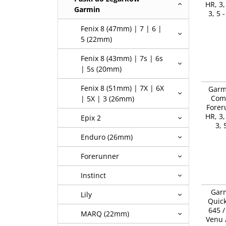
HR, 3,
Garmin
3, 5 
Fenix 8 (47mm) | 7 | 6 |
5 (22mm)
Fenix 8 (43mm) | 7s | 6s
| 5s (20mm)
Garmin 
Fenix 8 (51mm) | 7X | 6X
Garm
20 mm Q
Comf
| 5X | 3 (26mm)
/ Vivomo
Forer
Vivoacti
HR, 3,
Epix 2
3, 
Enduro (26mm)
Forerunner
Instinct
Garmin 
Gar
Lily
Release
Quick
HR, 3, L
645 /
Biały mg
MARQ (22mm)
Venu /