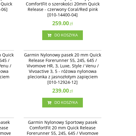
 Quick
ComfortFit o szerokości 20mm Quick
czerwony Coral/Red pink [010-14400-04]
-06]
Release - czerwony Coral/Red pink
[010-14400-04]
259.00
zł
DO KOSZYKA
12924-13
010-12924-12
Release
Garmin Nylonowy pasek 20 mm Quick Release
 Quick
Garmin Nylonowy pasek 20 mm Quick
 3,
Forerunner 55, 245, 645 / Vivomove HR, 3,
645 /
Release Forerunner 55, 245, 645 /
na
Luxe, Style / Venu / Vivoactive 3 - różowa
Venu /
Vivomove HR, 3, Luxe, Style / Venu /
ęciem
nylonowa plecionka z jasnozłotym zapięciem
onowa
[010-12924-12]
Vivoactive 3, 5 - różowa nylonowa
ęciem
plecionka z jasnozłotym zapięciem
[010-12924-12]
239.00
zł
DO KOSZYKA
13440-00
010-13900-00
fortFit
Garmin Nylonowy Sportowy pasek ComfortFit
pasek
Garmin Nylonowy Sportowy pasek
45, 645
20 mm Quick Release Forerunner 55, 245, 645
ease
ComfortFit 20 mm Quick Release
/ Vivomove HR, 3, Luxe, Style / Venu /
vomove
Forerunner 55, 245, 645 / Vivomove
Vivoactive 3, 5 - czarny Black/Azure [010-