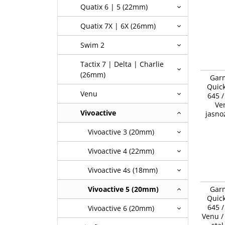
Quatix 6 | 5 (22mm)
Quatix 7X | 6X (26mm)
Swim 2
Tactix 7 | Delta | Charlie
Garmin 
(26mm)
Gar
Release
Quick
HR, 3, L
Venu
645 /
jasnożó
Ven
Vivoactive
jasno
Vivoactive 3 (20mm)
Vivoactive 4 (22mm)
Vivoactive 4s (18mm)
Garmin 
Gar
Vivoactive 5 (20mm)
Release
Quick
HR, 3, L
645 /
zapięcie
Vivoactive 6 (20mm)
Venu / 