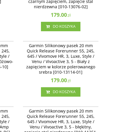
]
czarnym zapięciem, zapięcie stal
nierdzewna [010-13076-02]
179.00
zł
DO KOSZYKA
12924-10
010-13114-01
Garmin Silikonowy pasek 20 mm Quick
0 mm
Garmin Silikonowy pasek 20 mm
omove
Release Forerunner 55, 245, 645 / Vivomove
 245,
Quick Release Forerunner 55, 245,
 biały z
HR, 3, Luxe, Style / Venu / Vivoactive 3 - Biały z
yle /
645 / Vivomove HR, 3, Luxe, Style /
0]
zapięciem w kolorze polerowanego srebra
 różowo-
[010-13114-01]
Venu / Vivoactive 3, 5 - Biały z
4-10]
zapięciem w kolorze polerowanego
srebra [010-13114-01]
179.00
zł
DO KOSZYKA
11251-B6
010-11251-1Q
Garmin Silikonowy pasek 20 mm Quick
0 mm
Garmin Silikonowy pasek 20 mm
omove
Release Forerunner 55, 245, 645 / Vivomove
 245,
Quick Release Forerunner 55, 245,
5 -
HR, 3, Luxe, Style / Venu / Vivoactive 3 -
yle /
645 / Vivomove HR, 3, Luxe, Style /
251-B6]
błękitny, zapięcie stal nierdzewna [010-11251-
k Amp
1Q]
Venu / Vivoactive 3, 5 - błękitny,