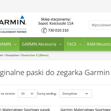
ARMIN
GARMIN Akcesoria
TACX
RAM Mounts
min
/
Vivoactive
/
Vivoactive 5 (20mm)
ginalne paski do zegarka Garmin
na stronie
:
Sortuj według
:
010-14400-03
010-
Materiałowy Sportowy pasek
Garmin Materiałowy Sportowy pasek
n Materiałowy Sportowy pasek
Garmin Materiałowy Sportowy
Fit o szerokości 20mm Quick Release -
ComfortFit o szerokości 20mm Quick Re