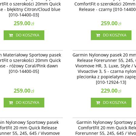
rtFit o szerokości 20mm Quick
ComfortFit o szerokości 20mm
 Citron/Cloud blue [010-14400-03]
czarny [010-14400-06]
e - błękitny Citron/Cloud blue
Release - czarny [010-14400
[010-14400-03]
259.00
259.00
zł
zł
DO KOSZYKA
DO KOSZYKA
010-14400-05
010-
Materiałowy Sportowy pasek
Garmin Nylonowy pasek 20 mm Quick 
n Materiałowy Sportowy pasek
Garmin Nylonowy pasek 20 mm
Fit o szerokości 20mm Quick Release -
Forerunner 55, 245, 645 / Vivomove HR,
rtFit o szerokości 20mm Quick
Release Forerunner 55, 245, 
Coral/Pink dawn [010-14400-05]
Luxe, Style / Venu / Vivoactive 3 - czar
ase - różowy Coral/Pink dawn
Vivomove HR, 3, Luxe, Style / 
nylonowa plecionka z popielatym zapi
[010-14400-05]
[010-12924-13]
Vivoactive 3, 5 - czarna nyl
plecionka z popielatym zapi
[010-12924-13]
259.00
229.00
zł
zł
DO KOSZYKA
DO KOSZYKA
010-13440-01
010-
Nylonowy Sportowy pasek ComfortFit
Garmin Nylonowy Sportowy pasek Com
in Nylonowy Sportowy pasek
Garmin Nylonowy Sportowy 
uick Release Forerunner 55, 245, 645
20 mm Quick Release Forerunner 55, 2
ortFit 20 mm Quick Release
ComfortFit 20 mm Quick Rel
ve HR, 3, Luxe, Style / Venu /
/ Vivomove HR, 3, Luxe, Style / Venu /
unner 55, 245, 645 / Vivomove
Forerunner 55, 245, 645 / Vi
ve 3, 5 - beżowy Ivory [010-13440-01]
Vivoactive 3, 5 - czarny [010-13440-00]