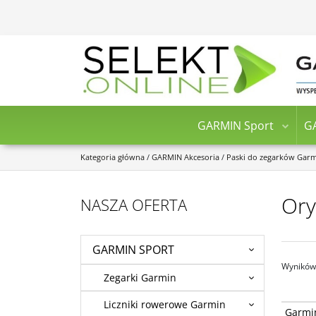
GARMIN Sport
G
Kategoria główna
/
GARMIN Akcesoria
/
Paski do zegarków Gar
Ory
NASZA OFERTA
GARMIN SPORT
Wyników 
Zegarki Garmin
Liczniki rowerowe Garmin
Garmin 
Garmi
Comfort