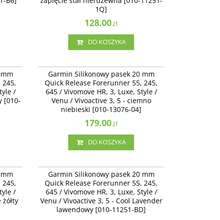
51-B6]
zapięcie stal nierdzewna [010-11251-
1Q]
128.00
zł
DO KOSZYKA
12924-81
010-13076-04
Garmin Silikonowy pasek 20 mm Quick
0 mm
Garmin Silikonowy pasek 20 mm
omove
Release Forerunner 55, 245, 645 / Vivomove
 245,
Quick Release Forerunner 55, 245,
 - Cocoa
HR, 3, Luxe, Style / Venu / Vivoactive 3 -
yle /
645 / Vivomove HR, 3, Luxe, Style /
ciemno niebieski [010-13076-04]
y [010-
Venu / Vivoactive 3, 5 - ciemno
niebieski [010-13076-04]
179.00
zł
DO KOSZYKA
11251-BC
010-11251-BD
Garmin Silikonowy pasek 20 mm Quick
0 mm
Garmin Silikonowy pasek 20 mm
omove
Release Forerunner 55, 245, 645 / Vivomove
 245,
Quick Release Forerunner 55, 245,
5 -
HR, 3, Luxe, Style / Venu / Vivoactive 3, 5 -
yle /
645 / Vivomove HR, 3, Luxe, Style /
Cool Lavender lawendowy [010-11251-BD]
 żółty
Venu / Vivoactive 3, 5 - Cool Lavender
lawendowy [010-11251-BD]