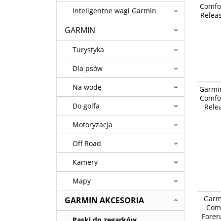
Comfo
błękitny
Inteligentne wagi Garmin
Releas
GARMIN
Turystyka
Dla psów
Garmin 
Na wodę
Garmi
Comfort
Comfo
różowy 
Do golfa
Rele
Motoryzacja
Off Road
Kamery
Mapy
Garmin 
Garm
GARMIN AKCESORIA
20 mm Q
Comf
/ Vivomo
Forer
Vivoacti
Paski do zegarków