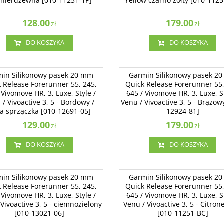
l nierdzewna [010-11251-1P]
Yellow czarno żółty [010-112
128.00
179.00
zł
zł
DO KOSZYKA
DO KOSZYKA
010-12691-05
010-
Silikonowy pasek 20 mm Quick
Garmin Silikonowy pasek 20 mm Quick
min Silikonowy pasek 20 mm
Garmin Silikonowy pasek 2
 Forerunner 55, 245, 645 / Vivomove
Release Forerunner 55, 245, 645 / Viv
 Release Forerunner 55, 245,
Quick Release Forerunner 55,
uxe, Style / Venu / Vivoactive 3 -
HR, 3, Luxe, Style / Venu / Vivoactive 3
 Vivomove HR, 3, Luxe, Style /
645 / Vivomove HR, 3, Luxe, St
/ złota sprzączka [010-12691-05]
[010-12924-81]
 / Vivoactive 3, 5 - Bordowy /
Venu / Vivoactive 3, 5 - Brązow
ta sprzączka [010-12691-05]
12924-81]
129.00
179.00
zł
zł
DO KOSZYKA
DO KOSZYKA
010-13021-06
010-
Silikonowy pasek 20 mm Quick
Garmin Silikonowy pasek 20 mm Quick
min Silikonowy pasek 20 mm
Garmin Silikonowy pasek 2
 Forerunner 55, 245, 645 / Vivomove
Release Forerunner 55, 245, 645 / Viv
 Release Forerunner 55, 245,
Quick Release Forerunner 55,
uxe, Style / Venu / Vivoactive 3 -
HR, 3, Luxe, Style / Venu / Vivoactive 3, 
 Vivomove HR, 3, Luxe, Style /
645 / Vivomove HR, 3, Luxe, St
ielony [010-13021-06]
Citrone żółty [010-11251-BC]
Vivoactive 3, 5 - ciemnozielony
Venu / Vivoactive 3, 5 - Citrone
[010-13021-06]
[010-11251-BC]