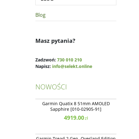
Blog
Masz pytania?
Zadzwoń:
730 010 210
Napisz:
info@selekt.online
NOWOŚCI
010-02905-91
NOWOŚĆ
NAJLEPSZE
Garmin Quatix 8 51mm AMOLED
Sapphire [010-02905-91]
4919.00
zł
010-03021-10
NOWOŚĆ
NAJLEPSZE
Garmin Tread 2 Gen. Overland Edition