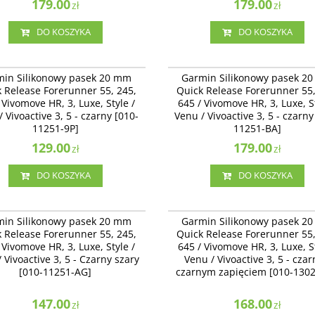
179.00
179.00
zł
zł
DO KOSZYKA
DO KOSZYKA
010-11251-9P
010-
Silikonowy pasek 20 mm Quick
Garmin Silikonowy pasek 20 mm Quick
min Silikonowy pasek 20 mm
Garmin Silikonowy pasek 2
 Forerunner 55, 245, 645 / Vivomove
Release Forerunner 55, 245, 645 / Viv
 Release Forerunner 55, 245,
Quick Release Forerunner 55,
uxe, Style / Venu / Vivoactive 3 - czarny
HR, 3, Luxe, Style / Venu / Vivoactive 3, 
 Vivomove HR, 3, Luxe, Style /
645 / Vivomove HR, 3, Luxe, St
251-9P]
czarny [010-11251-BA]
 Vivoactive 3, 5 - czarny [010-
Venu / Vivoactive 3, 5 - czarny
11251-9P]
11251-BA]
129.00
179.00
zł
zł
DO KOSZYKA
DO KOSZYKA
010-11251-AG
010-
Silikonowy pasek 20 mm Quick
Garmin Silikonowy pasek 20 mm Quick
min Silikonowy pasek 20 mm
Garmin Silikonowy pasek 2
 Forerunner 55, 245, 645 / Vivomove
Release Forerunner 55, 245, 645 / Viv
 Release Forerunner 55, 245,
Quick Release Forerunner 55,
uxe, Style / Venu / Vivoactive 3, 5 -
HR, 3, Luxe, Style / Venu / Vivoactive 3 
 Vivomove HR, 3, Luxe, Style /
645 / Vivomove HR, 3, Luxe, St
szary [010-11251-AG]
z czarnym zapięciem [010-13021-03]
 Vivoactive 3, 5 - Czarny szary
Venu / Vivoactive 3, 5 - czar
[010-11251-AG]
czarnym zapięciem [010-1302
147.00
168.00
zł
zł