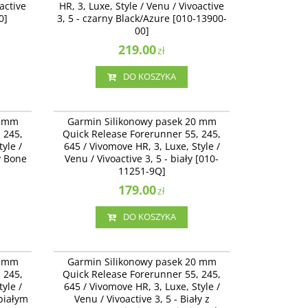
oactive
13900-00]
HR, 3, Luxe, Style / Venu / Vivoactive
0]
3, 5 - czarny Black/Azure [010-13900-
00]
219.00
zł
DO KOSZYKA
12932-65
010-11251-9Q
Garmin Silikonowy pasek 20 mm Quick
0 mm
Garmin Silikonowy pasek 20 mm
omove
Release Forerunner 55, 245, 645 / Vivomove
 245,
Quick Release Forerunner 55, 245,
5 -
HR, 3, Luxe, Style / Venu / Vivoactive 3 - biały
yle /
645 / Vivomove HR, 3, Luxe, Style /
[010-11251-9Q]
y Bone
Venu / Vivoactive 3, 5 - biały [010-
11251-9Q]
179.00
zł
DO KOSZYKA
13021-01
010-13076-02
Garmin Silikonowy pasek 20 mm Quick
0 mm
Garmin Silikonowy pasek 20 mm
omove
Release Forerunner 245, 645 / Vivomove HR, 3,
 245,
Quick Release Forerunner 55, 245,
 biały z
Luxe, Style / Venu / Vivoactive 3 - Biały z
yle /
645 / Vivomove HR, 3, Luxe, Style /
czarnym zapięciem, zapięcie stal nierdzewna
 białym
[010-13076-02]
Venu / Vivoactive 3, 5 - Biały z