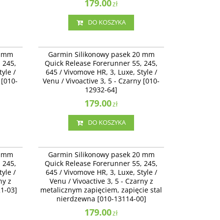
179.00
zł
DO KOSZYKA
11251-BA
010-12932-64
Garmin Silikonowy pasek 20 mm Quick
0 mm
Garmin Silikonowy pasek 20 mm
omove
Release Forerunner 55, 245, 645 / Vivomove
 245,
Quick Release Forerunner 55, 245,
5 -
HR, 3, Luxe, Style / Venu / Vivoactive 3, 5 -
yle /
645 / Vivomove HR, 3, Luxe, Style /
Czarny [010-12932-64]
 [010-
Venu / Vivoactive 3, 5 - Czarny [010-
12932-64]
179.00
zł
DO KOSZYKA
13021-03
010-13114-00
Garmin Silikonowy pasek 20 mm Quick
0 mm
Garmin Silikonowy pasek 20 mm
omove
Release Forerunner 55, 245, 645 / Vivomove
 245,
Quick Release Forerunner 55, 245,
- czarny
HR, 3, Luxe, Style / Venu / Vivoactive 3 -
yle /
645 / Vivomove HR, 3, Luxe, Style /
Czarny z metalicznym zapięciem, zapięcie stal
ny z
nierdzewna [010-13114-00]
Venu / Vivoactive 3, 5 - Czarny z
1-03]
metalicznym zapięciem, zapięcie stal
Dostępność
:
Zakończono produkcję. Produkt
nierdzewna [010-13114-00]
niedostępny.
179.00
zł