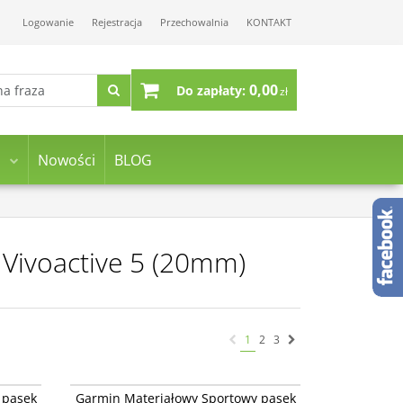
Logowanie
Rejestracja
Przechowalnia
KONTAKT
0,00
Do zapłaty:
zł
Nowości
BLOG
 Vivoactive 5 (20mm)
1
2
3
14400-06
010-14400-04
Garmin Materiałowy Sportowy pasek
 pasek
Garmin Materiałowy Sportowy pasek
lease -
ComfortFit o szerokości 20mm Quick Release -