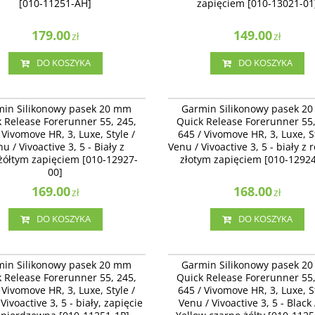
[010-11251-AH]
zapięciem [010-13021-01
179.00
149.00
zł
zł
DO KOSZYKA
DO KOSZYKA
010-12927-00
010-
Silikonowy pasek 20 mm Quick
Garmin Silikonowy pasek 20 mm Quick
min Silikonowy pasek 20 mm
Garmin Silikonowy pasek 2
 Forerunner 55, 245, 645 / Vivomove
Release Forerunner 55, 245, 645 / Viv
 Release Forerunner 55, 245,
Quick Release Forerunner 55,
uxe, Style / Venu / Vivoactive 3 - Biały z
HR, 3, Luxe, Style / Venu / Vivoactive 3 -
 Vivomove HR, 3, Luxe, Style /
645 / Vivomove HR, 3, Luxe, St
łtym zapięciem [010-12927-00]
różowo-złotym zapięciem [010-12924-1
u / Vivoactive 3, 5 - Biały z
Venu / Vivoactive 3, 5 - biały z
żółtym zapięciem [010-12927-
złotym zapięciem [010-1292
00]
169.00
168.00
zł
zł
DO KOSZYKA
DO KOSZYKA
010-11251-1P
010-
Silikonowy pasek 20 mm Quick
Garmin Silikonowy pasek 20 mm Quick
min Silikonowy pasek 20 mm
Garmin Silikonowy pasek 2
 Forerunner 55, 245, 645 / Vivomove
Release Forerunner 55, 245, 645 / Viv
 Release Forerunner 55, 245,
Quick Release Forerunner 55,
uxe, Style / Venu / Vivoactive 3 - biały,
HR, 3, Luxe, Style / Venu / Vivoactive 3, 
 Vivomove HR, 3, Luxe, Style /
645 / Vivomove HR, 3, Luxe, St
 stal nierdzewna [010-11251-1P]
Black Amp Yellow czarno żółty [010-11
Vivoactive 3, 5 - biały, zapięcie
Venu / Vivoactive 3, 5 - Blac