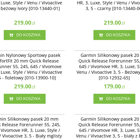
 Luxe, Style / Venu / Vivoactive
HR, 3, Luxe, Style / Venu / Viv
- beżowy Ivory [010-13440-01]
3, 5 - czarny [010-13440-0
219.00
219.00
zł
zł
DO KOSZYKA
DO KOSZYKA
010-13900-10
010-
Nylonowy Sportowy pasek ComfortFit
Garmin Silikonowy pasek 20 mm Quick
in Nylonowy Sportowy pasek
Garmin Silikonowy pasek 2
uick Release Forerunner 55, 245, 645
Release Forerunner 55, 245, 645 / Viv
ortFit 20 mm Quick Release
Quick Release Forerunner 55,
ve HR, 3, Luxe, Style / Venu /
HR, 3, Luxe, Style / Venu / Vivoactive 3, 
unner 55, 245, 645 / Vivomove
645 / Vivomove HR, 3, Luxe, St
ve 3, 5 - fioletowy [010-13900-10]
Beżowy Bone [010-12932-64]
 Luxe, Style / Venu / Vivoactive
Venu / Vivoactive 3, 5 - Beżow
5 - fioletowy [010-13900-10]
[010-12932-65]
219.00
179.00
zł
zł
DO KOSZYKA
DO KOSZYKA
010-11251-AH
010-
Silikonowy pasek 20 mm Quick
Garmin Silikonowy pasek 20 mm Quick
min Silikonowy pasek 20 mm
Garmin Silikonowy pasek 2
 Forerunner 55, 245, 645 / Vivomove
Release Forerunner 55, 245, 645 / Viv
 Release Forerunner 55, 245,
Quick Release Forerunner 55,
uxe, Style / Venu / Vivoactive 3, 5 -
HR, 3, Luxe, Style / Venu / Vivoactive 3 -
 Vivomove HR, 3, Luxe, Style /
645 / Vivomove HR, 3, Luxe, St
listy [010-11251-AH]
białym zapięciem [010-13021-01]
 Vivoactive 3, 5 - Biały mglisty
Venu / Vivoactive 3, 5 - biały z