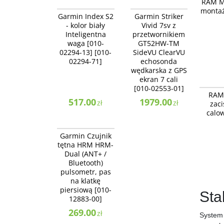
RAM M
010-02294-71
010-02553-01
zaciski
montaż
BESTSELLER
BESTSELLER
Garmin Index S2
Garmin Striker
NAJLEPSZE
NAJLEPSZE
- kolor biały
Vivid 7sv z
Inteligentna
przetwornikiem
waga [010-
GT52HW-TM
02294-13] [010-
SideVU ClearVU
02294-71]
echosonda
wędkarska z GPS
ekran 7 cali
[010-02553-01]
RAM Mou
RAM
RAM Tou
517.00
1979.00
zł
zł
zac
obrotow
calo
010-12883-00
BESTSELLER
Garmin Czujnik
tętna HRM HRM-
Dual (ANT+ /
Bluetooth)
pulsometr, pas
na klatkę
piersiową [010-
Sta
12883-00]
269.00
zł
Syste