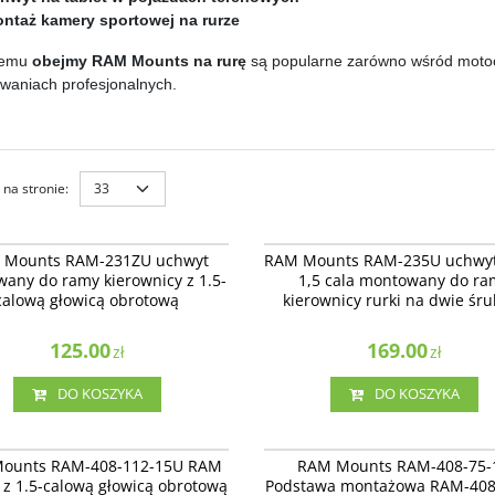
ntaż kamery sportowej na rurze
 temu
obejmy RAM Mounts na rurę
są popularne zarówno wśród motocy
waniach profesjonalnych.
na stronie
:
RAM-231ZU
R
ZU - uchwyt montowany do ramy
RAM Mounts RAM-235U uchwyt z kulą 1
 Mounts RAM-231ZU uchwyt
RAM Mounts RAM-235U uchwyt 
icy z 1.5-calową głowicą obrotową.
montowany do ramy kierownicy rurki 
any do ramy kierownicy z 1.5-
1,5 cala montowany do ra
śruby U
calową głowicą obrotową
kierownicy rurki na dwie śr
125.00
169.00
zł
zł
DO KOSZYKA
DO KOSZYKA
RAM-408-112-15U
RAM-4
wa montażowa RAM-408-112-15U
Podstawa montażowa RAM-408-75-1U
ounts RAM-408-112-15U RAM
RAM Mounts RAM-408-75-
rque™ z 1.5-calową głowicą
Torque™ z 1.5-calową głowicą obroto
 z 1.5-calową głowicą obrotową
Podstawa montażowa RAM-408
ą do montażu do ramy kierownicy
montażu do ramy kierownicy motocykl