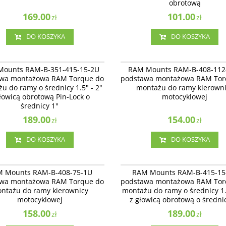
obrotową
169.00
101.00
zł
zł
DO KOSZYKA
DO KOSZYKA
RAM-B-351-415-15-2U
RAM-B-408
51-415-15-2U - podstawa montażowa
RAM Mounts RAM-B-408-112-15U pods
ounts RAM-B-351-415-15-2U
RAM Mounts RAM-B-408-112
orque™ do montażu do ramy o
montażowa RAM Torque do montażu 
wa montażowa RAM Torque do
podstawa montażowa RAM Tor
 1.5” – 2” z głowicą obrotową Pin-Lock
kierownicy motocyklowej
u do ramy o średnicy 1.5" - 2"
montażu do ramy kierown
cy 1”
łowicą obrotową Pin-Lock o
motocyklowej
średnicy 1"
189.00
154.00
zł
zł
DO KOSZYKA
DO KOSZYKA
RAM-B-408-75-1U
RAM-B-4
nts RAM-B-408-75-1U podstawa
RAM-B-415-15-2U - podstawa montaż
 Mounts RAM-B-408-75-1U
RAM Mounts RAM-B-415-15
owa RAM Torque do montażu do ramy
Torque do montażu do ramy o średnicy
wa montażowa RAM Torque do
podstawa montażowa RAM Tor
icy motocyklowej
2” z głowicą obrotową o średnicy 1”
ntażu do ramy kierownicy
montażu do ramy o średnicy 1.
motocyklowej
z głowicą obrotową o średni
158.00
189.00
zł
zł