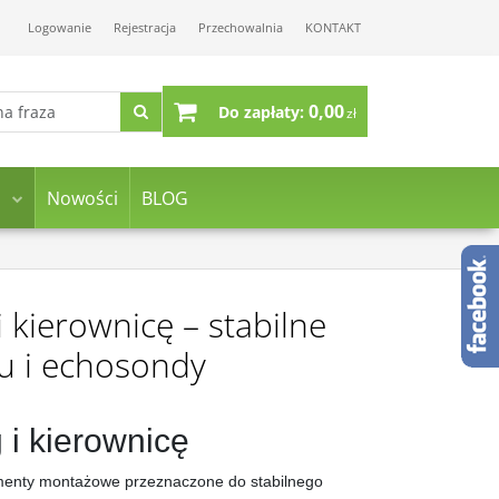
Logowanie
Rejestracja
Przechowalnia
KONTAKT
0,00
Do zapłaty:
zł
Nowości
BLOG
 kierownicę – stabilne
u i echosondy
 i kierownicę
enty montażowe przeznaczone do stabilnego