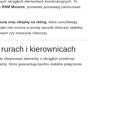
ych okrągłych elementach konstrukcyjnych. To
m
RAM Mounts
, ponieważ pozwalają zamocować
urę oraz obejmy na reling
, które umożliwiają
ięki nim można w prosty sposób stworzyć stabilny
owym czy maszynie roboczej.
urach i kierownicach
ie obejmować elementy o okrągłym przekroju.
amp, które gwarantują bardzo stabilne połączenie