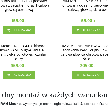
ounts RAP-B-121BU podstawa
RAM Mounts RAP-B-231U uc
em oraz 1 calową głowicą obrotową.
kierownicy z 1-calową głowicą obrotow
owa z zaciskiem oraz 1 calową
montowany do ramy kierownic
głowicą obrotową
calową głowicą obrotow
155.00
55.00
zł
zł
DO KOSZYKA
DO KOSZYKA
RAP-B-401U
RA
nts RAP-B-401U klamra zaciskowa
RAP-B-404U - klamra zaciskowa RAM T
 Mounts RAP-B-401U klamra
RAM Mounts RAP-B-404U kl
gh-Claw z 1-calową głowicą
Claw™ z 1-calową głowicą obrotową, r
iskowa RAM Tough-Claw z 1-
zaciskowa RAM Tough-Claw 
ą, rozmiar duży
średni.
wą głowicą obrotową, rozmiar
calową głowicą obrotową, ro
duży
średni
359.00
205.00
zł
zł
DO KOSZYKA
DO KOSZYKA
bilny montaż w każdych warunka
m
RAM Mounts
wykorzystuje technologię kulową
ball & socket
, która 