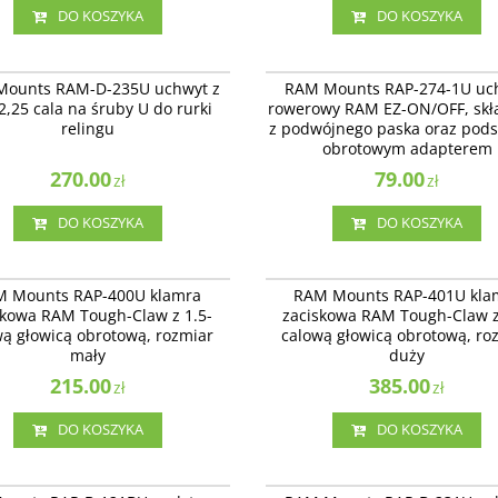
DO KOSZYKA
DO KOSZYKA
RAM-D-235U
RA
nts RAM-D-235U uchwyt z kulą 2,25
RAM Mount RAP-274-1U - uchwyt row
ounts RAM-D-235U uchwyt z
RAM Mounts RAP-274-1U uc
śruby U do rurki relingu
RAM EZ-ON/OFF™, składa się z podwój
2,25 cala na śruby U do rurki
rowerowy RAM EZ-ON/OFF, skła
paska oraz podstawy z obrotowym
relingu
z podwójnego paska oraz pods
adapterem.
obrotowym adapterem
270.00
79.00
zł
zł
DO KOSZYKA
DO KOSZYKA
RAP-400U
U - klamra zaciskowa RAM Tough-
RAP-401U - klamra zaciskowa RAM Tou
 Mounts RAP-400U klamra
RAM Mounts RAP-401U kla
 1.5-calową głowicą obrotową, rozmiar
Claw™ z 1.5-calową głowicą obrotową,
skowa RAM Tough-Claw z 1.5-
zaciskowa RAM Tough-Claw z
duży.
wą głowicą obrotową, rozmiar
calową głowicą obrotową, ro
mały
duży
215.00
385.00
zł
zł
DO KOSZYKA
DO KOSZYKA
RAP-B-121BU
RA
21BU podstawa montażowa z
RAP-B-231U - uchwyt montowany do 