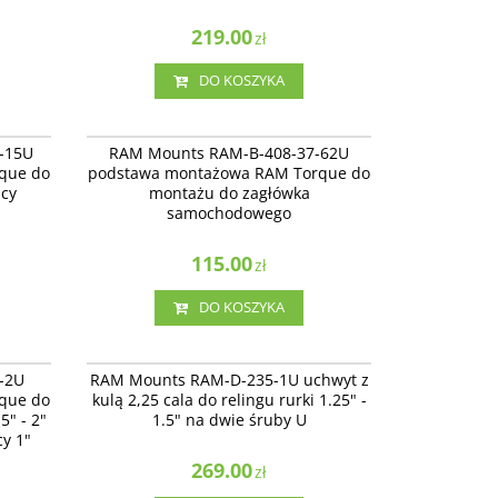
219.00
zł
DO KOSZYKA
-112-15U
RAM-B-408-37-62U
tawa
RAM Mounts RAM-B-408-37-62U podstawa
-15U
RAM Mounts RAM-B-408-37-62U
do ramy
montażowa RAM Torque do montażu do
que do
podstawa montażowa RAM Torque do
zagłówka samochodowego
icy
montażu do zagłówka
samochodowego
115.00
zł
DO KOSZYKA
15-15-2U
RAM-D-235-1U
owa RAM
RAM Mounts RAM-D-235-1U uchwyt z kulą
-2U
RAM Mounts RAM-D-235-1U uchwyt z
 1.5” –
2,25 cala do relingu rurki 1.25" - 1.5" na dwie
que do
kulą 2,25 cala do relingu rurki 1.25" -
śruby U
5" - 2"
1.5" na dwie śruby U
cy 1"
269.00
zł