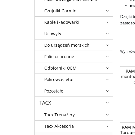
mo
Czujniki Garmin
Dzięki
Kable i ładowarki
zastoso
Uchwyty
Do urządzeń morskich
Wyników 
Folie ochronne
RAM-231
Odbiorniki OEM
RAM
kierown
montow
Pokrowce, etui
Pozostałe
TACX
Tacx Trenażery
Podsta
Tacx Akcesoria
RAM M
RAM® To
Torque
obrotow