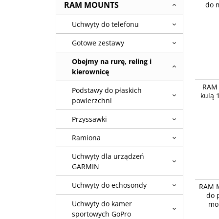
RAM MOUNTS
do 
motocyk
Uchwyty do telefonu
Gotowe zestawy
Obejmy na rurę, reling i
kierownicę
RAM Mou
RAM 
dwie śr
Podstawy do płaskich
kulą 
powierzchni
Przyssawki
Ramiona
Uchwyty dla urządzeń
GARMIN
RAM Mo
Uchwyty do echosondy
RAM M
podstaw
do 
dwiema 
Uchwyty do kamer
mot
sportowych GoPro