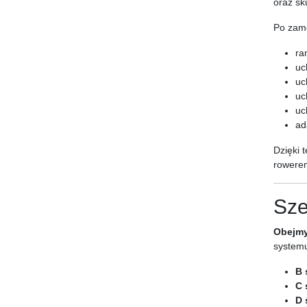
oraz sk
Po zamo
ra
uc
uc
uc
uc
ad
Dzięki 
rowere
Sze
Obejmy
system
B 
C 
D 