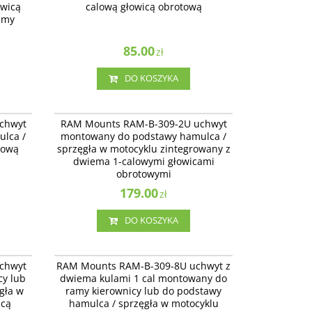
owicą
calową głowicą obrotową
amy
j
85.00
zł
DO KOSZYKA
B-309-1U
RAM-B-309-2U
o
RAM Mounts RAM-B-309-2U uchwyt
chwyt
RAM Mounts RAM-B-309-2U uchwyt
klu z 1-
montowany do podstawy hamulca / sprzęgła
lca /
montowany do podstawy hamulca /
w motocyklu zintegrowany z dwiema 1-
lową
sprzęgła w motocyklu zintegrowany z
calowymi głowicami obrotowymi
dwiema 1-calowymi głowicami
obrotowymi
179.00
zł
DO KOSZYKA
B-309-7U
RAM-B-309-8U
o ramy
RAM Mounts RAM-B-309-8U uchwyt z dwiema
chwyt
RAM Mounts RAM-B-309-8U uchwyt z
kulami 1 cal montowany do ramy kierownicy
cy lub
dwiema kulami 1 cal montowany do
cą
lub do podstawy hamulca / sprzęgła w
gła w
ramy kierownicy lub do podstawy
motocyklu
icą
hamulca / sprzęgła w motocyklu