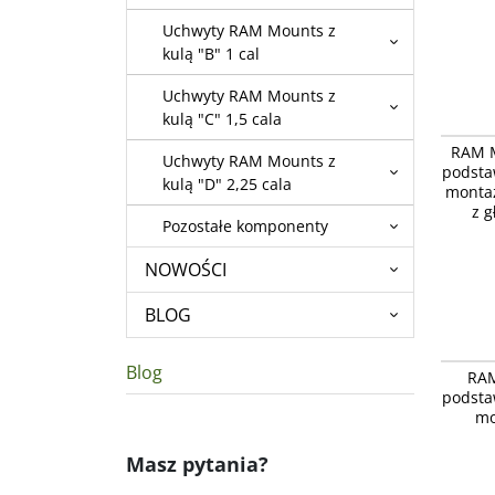
Uchwyty RAM Mounts z
kulą "B" 1 cal
Uchwyty RAM Mounts z
kulą "C" 1,5 cala
RAM-B-3
RAM M
RAM® T
Uchwyty RAM Mounts z
podsta
średnicy
kulą "D" 2,25 cala
montaż
o średni
z g
Pozostałe komponenty
NOWOŚCI
BLOG
RAM Mou
Blog
RAM
montaż
podsta
kierown
mo
Masz pytania?