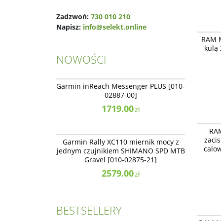
Zadzwoń:
730 010 210
Napisz:
info@selekt.online
RAM Mou
RAM M
cala na 
kulą 
NOWOŚCI
010-02887-00
NOWOŚĆ
Garmin inReach Messenger PLUS [010-
02887-00]
1719.00
zł
RAP-400
010-02875-21
RAM
Claw™ z
zaci
NOWOŚĆ
mały.
Garmin Rally XC110 miernik mocy z
calo
jednym czujnikiem SHIMANO SPD MTB
Gravel [010-02875-21]
2579.00
zł
BESTSELLERY
RAP-B-1