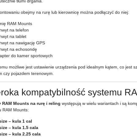
utecznie tłumi drgania.
ntowaniu obejmy na rurę lub kierownicę można podłączyć do niej:
mię RAM Mounts
hwyt na telefon
hwyt na tablet
hwyt na nawigację GPS
hwyt na echosondę
apter do kamer sportowych
temu możliwe jest ustawienie urządzenia pod idealnym kątem, co jest
m czy pojazdem terenowym.
roka kompatybilność systemu R
 RAM Mounts na rurę i reling
występują w wielu wariantach i są komp
u RAM Mounts:
size – kula 1 cal
size – kula 1.5 cala
size – kula 2.25 cala