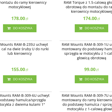
montażu do ramy kierownicy
RAM Torque z 1.5-calową gł
lowej.
motocyklowej
obrotową do montażu do r
kierownicy motocyklowe
178.00
174.00
zł
zł
DO KOSZYKA
DO KOSZYKA
RAM-B-235U
RAM-
nts RAM-B-235U uchwyt kulą 1 cal na
RAM-B-309-1U - uchwyt montowany d
Mounts RAM-B-235U uchwyt
RAM Mounts RAM-B-309-1U u
uby U do rurki lub kierownicy
podstawy hamulca / sprzęgła w motocy
1 cal na dwie śruby U do rurki
montowany do podstawy hamu
calową głowicą obrotową.
lub kierownicy
sprzęgła w motocyklu z 1-ca
głowicą obrotową
155.00
99.00
zł
zł
DO KOSZYKA
DO KOSZYKA
RAM-B-309-6U
RAM-
unts RAM-B-309-6U uchwyt do
RAM-B-309-7U - uchwyt montowany d
ounts RAM-B-309-6U uchwyt
RAM Mounts RAM-B-309-7U u
y hamulca/sprzęgła motocykla z
kierownicy lub do podstawy hamulca /
podstawy hamulca/sprzęgła
montowany do ramy kierowni
kulami 1"
sprzęgła w motocyklu z 1-calową głowi
ocykla z dwiema kulami 1"
do podstawy hamulca / sprzę
obrotową.
motocyklu z 1-calową głow