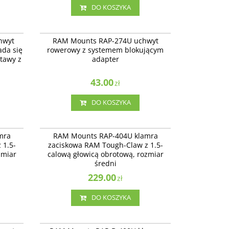
DO KOSZYKA
P-274-1U
RAP-274U
erowy
RAP-274U - uchwyt rowerowy z systemem
hwyt
RAM Mounts RAP-274U uchwyt
nego
blokującym adapter
da się
rowerowy z systemem blokującym
tawy z
adapter
43.00
zł
DO KOSZYKA
RAP-401U
RAP-404U
gh-
RAP-404U - klamra zaciskowa RAM Tough-
mra
RAM Mounts RAP-404U klamra
 rozmiar
Claw™ z 1.5-calową głowicą obrotową, rozmiar
 1.5-
zaciskowa RAM Tough-Claw z 1.5-
średni.
zmiar
calową głowicą obrotową, rozmiar
średni
229.00
zł
DO KOSZYKA
P-B-231U
RAP-B-400U
ramy
klamra zaciskowa RAM Tough-Claw™ z 1-