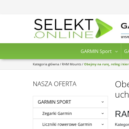
GARMIN Sport
G
Kategoria główna
/
RAM Mounts
/
Obejmy na rurę, reling i kie
Obe
NASZA OFERTA
uch
GARMIN SPORT
RAM
Zegarki Garmin
Liczniki rowerowe Garmin
Katego