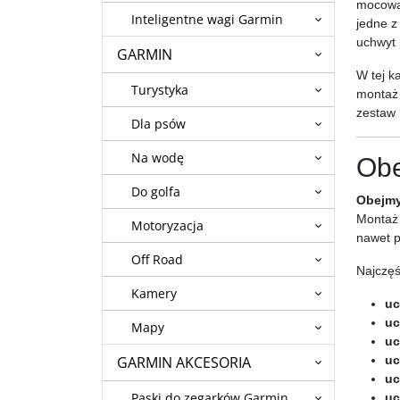
mocowan
Inteligentne wagi Garmin
jedne z
uchwyt 
GARMIN
W tej k
Turystyka
montaż 
zestaw 
Dla psów
Na wodę
Obe
Do golfa
Obejmy
Montaż 
Motoryzacja
nawet p
Off Road
Najczęś
Kamery
uc
uc
Mapy
uc
GARMIN AKCESORIA
uc
uc
Paski do zegarków Garmin
uc