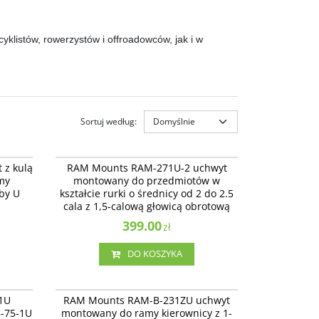
klistów, rowerzystów i offroadowców, jak i w
Sortuj według
:
AM-235U
RAM-271U-2
,5 cala
RAM-271U-2 - uchwyt montowany do
z kulą
RAM Mounts RAM-271U-2 uchwyt
na dwie
przedmiotów w kształcie rurki o średnicy od 2
my
montowany do przedmiotów w
do 2.5 cala z 1,5-calową głowicą obrotową.
uby U
kształcie rurki o średnicy od 2 do 2.5
cala z 1,5-calową głowicą obrotową
399.00
zł
DO KOSZYKA
08-75-1U
RAM-B-231ZU
 RAM®
RAM-B-231ZU - uchwyt montowany do ramy
1U
RAM Mounts RAM-B-231ZU uchwyt
wą do
kierownicy z 1-calową głowicą obrotową.
-75-1U
montowany do ramy kierownicy z 1-
owej.