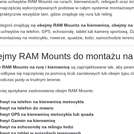
ia uchwytów RAM Mounts na rurach, kierownicach, relingach oraz inn
 najczęściej wykorzystywanych podstaw w całym systemie montażowy
praktycznie wszędzie tam, gdzie znajduje się rura lub reling.
ategorii znajdują się
obejmy RAM Mounts na kierownicę, obejmy na r
uchwytów na telefon, GPS, echosondę, tablet lub kamerę sportową. Dz
montażowy na motocyklu, rowerze, quadzie, łodzi, samochodzie teren
jmy RAM Mounts do montażu na r
 RAM Mounts na rurę i kierownicę
są zaprojektowane tak, aby pewn
odbywa się najczęściej za pomocą śrub zaciskowych lub obejm typu cl
odczas jazdy w trudnym terenie.
ciej spotykane zastosowania obejm RAM Mounts:
hwyt na telefon na kierownicę motocykla
hwyt na telefon do roweru
hwyt GPS na kierownicę motocykla lub quada
hwyt Garmin na kierownicę
hwyt na echosondę na relingu łodzi
hwyt na tablet w pojazdach terenowych