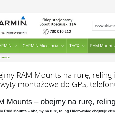
ARMIN
GARMIN Akcesoria
TACX
RAM Mounts
rownicę
jmy RAM Mounts na rurę, reling i
wyty montażowe do GPS, telefon
 Mounts – obejmy na rurę, reling
ria
RAM Mounts – obejmy na rurę, reling i kierownicę
obejmuje elem