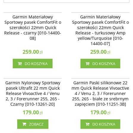
010-14400-08
010-14400-07
Garmin Materiałowy Sportowy
Garmin Materiałowy Sportowy
Garmin Materiałowy
Garmin Materiałowy
pasek ComfortFit o szerokości
pasek ComfortFit o szerokości
Sportowy pasek ComfortFit o
Sportowy pasek ComfortFit o
22mm Quick Release - czarny [010-
22mm Quick Release - turkusowy
szerokości 22mm Quick
szerokości 22mm Quick
14400-08]
Amp yellow/Turquoise [010-14400-
Release - czarny [010-14400-
07]
Release - turkusowy Amp
08]
yellow/Turquoise [010-
14400-07]
259.00
259.00
zł
zł
DO KOSZYKA
DO KOSZYKA
010-13261-20
010-11251-3B
Garmin Nylonowy Sportowy pasek
Garmin Paski silikonowe 22 mm
Garmin Nylonowy Sportowy
Garmin Paski silikonowe 22
Ultrafit 22 mm Quick Release
Quick Release Vivoactive 4 / Venu 2
pasek Ultrafit 22 mm Quick
mm Quick Release Vivoactive
Vivoactive 4 / Venu 2, 3 /
- białe ze srebrnym zapięciem [010-
Release Vivoactive 4 / Venu
4 / Venu 2, 3 / Forerunner
Forerunner 255, 265 - Czarny [010-
11251-3B]
13261-20]
2, 3 / Forerunner 255, 265 -
255, 265 - białe ze srebrnym
Czarny [010-13261-20]
zapięciem [010-11251-3B]
Dostępność
:
Zakończono
produkcję. Produkt niedostępny.
179.00
179.00
zł
zł
ZOBACZ
DO KOSZYKA