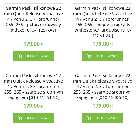
Garmin Paski silikonowe 22 mm
Garmin Paski silikonowe 22 mm
Garmin Paski silikonowe 22
Garmin Paski silikonowe 22
Quick Release Vivoactive 4 / Venu
Quick Release Vivoactive 4 / Venu
mm Quick Release Vivoactive
mm Quick Release Vivoactive
2, 3 / Forerunner 255, 265 -
2, 3 / Forerunner 255, 265 -
4 / Venu 2, 3 / Forerunner
4 / Venu 2, 3 / Forerunner
półprzezroczysty Indygo [010-
półprzezroczysty
11251-AV]
255, 265 - półprzezroczysty
Whitestone/Turquoise [010-11251-
255, 265 - półprzezroczysty
AU]
Indygo [010-11251-AV]
Whitestone/Turquoise [010-
11251-AU]
179.00
179.00
zł
zł
DO KOSZYKA
DO KOSZYKA
010-11251-3C
010-13406-10
Garmin Paski silikonowe 22 mm
Garmin Paski silikonowe 22 mm
Garmin Paski silikonowe 22
Garmin Paski silikonowe 22
Quick Release Vivoactive 4 / Venu 2
Quick Release Vivoactive 4 / Venu
mm Quick Release Vivoactive
mm Quick Release Vivoactive
- szare ze srebrnym zapięciem
2, 3 / Forerunner 255, 265 - szary
4 / Venu 2, 3 / Forerunner
4 / Venu 2, 3 / Forerunner
[010-11251-3C]
ze srebrnym zapięciem [010-13406-
255, 265 - szare ze srebrnym
255, 265 - szary ze srebrnym
10]
zapięciem [010-11251-3C]
zapięciem [010-13406-10]
179.00
179.00
zł
zł
DO KOSZYKA
DO KOSZYKA
010-13406-11
010-12932-24
Garmin Paski silikonowe 22 mm
Garmin Paski skórzane 22 mm