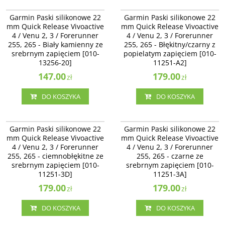
010-13256-20
010-11251-A2
Garmin Paski silikonowe 22 mm
Garmin Paski silikonowe 22 mm
Garmin Paski silikonowe 22
Garmin Paski silikonowe 22
Quick Release Vivoactive 4 / Venu
Quick Release Vivoactive 4 / Venu 2
mm Quick Release Vivoactive
mm Quick Release Vivoactive
2, 3 / Forerunner 255, 265 - Biały
/ Forerunner 255, 265 -
4 / Venu 2, 3 / Forerunner
4 / Venu 2, 3 / Forerunner
kamienny ze srebrnym zapięciem
Błękitny/czarny z popielatym
255, 265 - Biały kamienny ze
[010-13256-20]
zapięciem [010-11251-A2]
255, 265 - Błękitny/czarny z
srebrnym zapięciem [010-
popielatym zapięciem [010-
13256-20]
11251-A2]
147.00
179.00
zł
zł
DO KOSZYKA
DO KOSZYKA
010-11251-3D
010-11251-3A
Garmin Paski silikonowe 22 mm
Garmin Paski silikonowe 22 mm
Garmin Paski silikonowe 22
Garmin Paski silikonowe 22
Quick Release Vivoactive 4 / Venu 2
Quick Release Vivoactive 4 / Venu 2
mm Quick Release Vivoactive
mm Quick Release Vivoactive
- ciemnobłękitne ze srebrnym
- czarne ze srebrnym zapięciem
4 / Venu 2, 3 / Forerunner
4 / Venu 2, 3 / Forerunner
zapięciem [010-11251-3D]
[010-11251-3A]
255, 265 - ciemnobłękitne ze
255, 265 - czarne ze
srebrnym zapięciem [010-
srebrnym zapięciem [010-
11251-3D]
11251-3A]
179.00
179.00
zł
zł
DO KOSZYKA
DO KOSZYKA