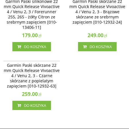
Garmin Paski silikonowe 22
Garmin Paski skórzane 22
Quick Release Vivoactive 4 / Venu
Quick Release Vivoactive 4 / Venu 2
mm Quick Release Vivoactive
mm Quick Release Vivoactive
2, 3 / Forerunner 255, 265 - żółty
- Brązowe skórzane ze srebrnym
4 / Venu 2, 3 / Forerunner
4 / Venu 2, 3 - Brązowe
Citron ze srebrnym zapięciem [010-
zapięciem [010-12932-24]
13406-11]
255, 265 - żółty Citron ze
skórzane ze srebrnym
srebrnym zapięciem [010-
zapięciem [010-12932-24]
13406-11]
179.00
249.00
zł
zł
DO KOSZYKA
DO KOSZYKA
010-12932-63
Garmin Paski skórzane 22 mm
Garmin Paski skórzane 22
Quick Release Vivoactive 4 / Venu
mm Quick Release Vivoactive
2, 3 - Czarne skórzane z popielatym
4 / Venu 2, 3 - Czarne
zapięciem [010-12932-63]
skórzane z popielatym
zapięciem [010-12932-63]
259.00
zł
DO KOSZYKA