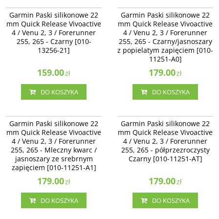
010-13256-21
010-11251-A0
Garmin Paski silikonowe 22 mm
Garmin Paski silikonowe 22 mm
Garmin Paski silikonowe 22
Garmin Paski silikonowe 22
Quick Release Vivoactive 4 / Venu
Quick Release Vivoactive 4 / Venu 2
mm Quick Release Vivoactive
mm Quick Release Vivoactive
2, 3 / Forerunner 255, 265 -Czarny
/ Forerunner 255, 265 -
4 / Venu 2, 3 / Forerunner
4 / Venu 2, 3 / Forerunner
[010-13256-21]
Czarny/jasnoszary z popielatym
255, 265 - Czarny [010-
255, 265 - Czarny/jasnoszary
zapięciem [010-11251-A0]
13256-21]
z popielatym zapięciem [010-
11251-A0]
159.00
179.00
zł
zł
DO KOSZYKA
DO KOSZYKA
010-11251-A1
010-11251-AT
Garmin Paski silikonowe 22 mm
Garmin Paski silikonowe 22 mm
Garmin Paski silikonowe 22
Garmin Paski silikonowe 22
Quick Release Vivoactive 4 / Venu 2
Quick Release Vivoactive 4 / Venu
mm Quick Release Vivoactive
mm Quick Release Vivoactive
/ Forerunner 255, 265 - Mleczny
2, 3 / Forerunner 255, 265 -
4 / Venu 2, 3 / Forerunner
4 / Venu 2, 3 / Forerunner
kwarc / jasnoszary ze srebrnym
półprzezroczysty Czarny [010-
zapięciem [010-11251-A1]
255, 265 - Mleczny kwarc /
11251-AT]
255, 265 - półprzezroczysty
jasnoszary ze srebrnym
Czarny [010-11251-AT]
zapięciem [010-11251-A1]
179.00
179.00
zł
zł
DO KOSZYKA
DO KOSZYKA
010-11251-AV
010-11251-AU