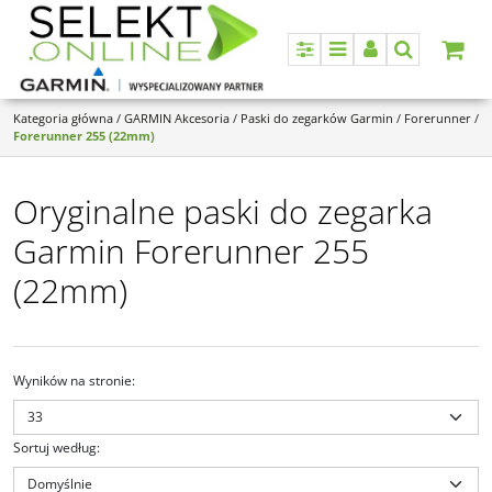
Panel
Menu
Panel
Szukaj
Kategoria główna
/
GARMIN Akcesoria
/
Paski do zegarków Garmin
/
Forerunner
/
Forerunner 255 (22mm)
Oryginalne paski do zegarka
Garmin Forerunner 255
(22mm)
Wyników na stronie
:
Sortuj według
: