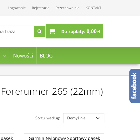
Logowanie
Rejestracja
Przechowalnia
KONTAKT
0,00
Do zapłaty:
zł
Nowości
BLOG
n Forerunner 265 (22mm)
Sortuj według
:
14400-07
010-13261-20
Garmin Nylonowy Sportowy pasek Ultrafit 22
 pasek
Garmin Nylonowy Sportowy pasek
lease -
mm Quick Release Vivoactive 4 / Venu 2, 3 /