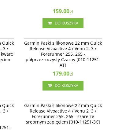
159.00
zł
DO KOSZYKA
11251-A1
010-11251-AT
Release
Garmin Paski silikonowe 22 mm Quick Release
m Quick
Garmin Paski silikonowe 22 mm Quick
 265 -
Vivoactive 4 / Venu 2, 3 / Forerunner 255, 265 -
, 3 /
Release Vivoactive 4 / Venu 2, 3 /
ym
półprzezroczysty Czarny [010-11251-AT]
 kwarc
Forerunner 255, 265 -
ięciem
półprzezroczysty Czarny [010-11251-
AT]
179.00
zł
DO KOSZYKA
11251-AU
010-11251-3C
Release
Garmin Paski silikonowe 22 mm Quick Release
m Quick
Garmin Paski silikonowe 22 mm Quick
5, 265 -
Vivoactive 4 / Venu 2 - szare ze srebrnym
, 3 /
Release Vivoactive 4 / Venu 2, 3 /
 [010-
zapięciem [010-11251-3C]
Forerunner 255, 265 - szare ze
srebrnym zapięciem [010-11251-3C]
1251-