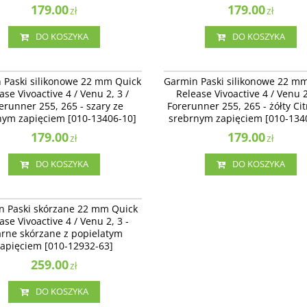
179.00
179.00
zł
zł
DO KOSZYKA
DO KOSZYKA
010-13406-10
010-
Paski silikonowe 22 mm Quick Release
Garmin Paski silikonowe 22 mm Quick 
 Paski silikonowe 22 mm Quick
Garmin Paski silikonowe 22 m
ve 4 / Venu 2, 3 / Forerunner 255, 265 -
Vivoactive 4 / Venu 2, 3 / Forerunner 25
ase Vivoactive 4 / Venu 2, 3 /
Release Vivoactive 4 / Venu 2
e srebrnym zapięciem [010-13406-10]
żółty Citron ze srebrnym zapięciem [01
erunner 255, 265 - szary ze
Forerunner 255, 265 - żółty Ci
13406-11]
nym zapięciem [010-13406-10]
srebrnym zapięciem [010-134
179.00
179.00
zł
zł
DO KOSZYKA
DO KOSZYKA
010-12932-63
Paski skórzane 22 mm Quick Release
n Paski skórzane 22 mm Quick
ve 4 / Venu 2, 3 - Czarne skórzane z
ase Vivoactive 4 / Venu 2, 3 -
tym zapięciem [010-12932-63]
rne skórzane z popielatym
apięciem [010-12932-63]
259.00
zł
DO KOSZYKA