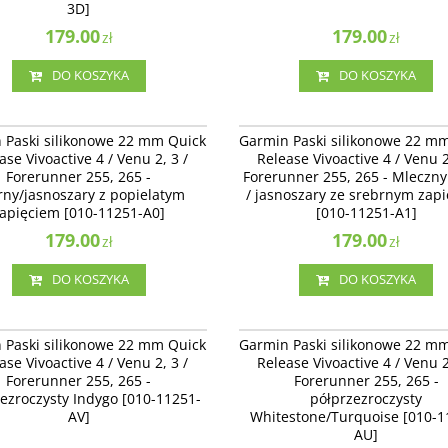
3D]
179.00
179.00
zł
zł
DO KOSZYKA
DO KOSZYKA
010-11251-A0
010-
Paski silikonowe 22 mm Quick Release
Garmin Paski silikonowe 22 mm Quick 
 Paski silikonowe 22 mm Quick
Garmin Paski silikonowe 22 m
ve 4 / Venu 2 / Forerunner 255, 265 -
Vivoactive 4 / Venu 2 / Forerunner 255,
ase Vivoactive 4 / Venu 2, 3 /
Release Vivoactive 4 / Venu 2
jasnoszary z popielatym zapięciem
Mleczny kwarc / jasnoszary ze srebrn
Forerunner 255, 265 -
Forerunner 255, 265 - Mleczny
251-A0]
zapięciem [010-11251-A1]
rny/jasnoszary z popielatym
/ jasnoszary ze srebrnym zap
apięciem [010-11251-A0]
[010-11251-A1]
179.00
179.00
zł
zł
DO KOSZYKA
DO KOSZYKA
010-11251-AV
010-
Paski silikonowe 22 mm Quick Release
Garmin Paski silikonowe 22 mm Quick 
 Paski silikonowe 22 mm Quick
Garmin Paski silikonowe 22 m
ve 4 / Venu 2, 3 / Forerunner 255, 265 -
Vivoactive 4 / Venu 2, 3 / Forerunner 25
ase Vivoactive 4 / Venu 2, 3 /
Release Vivoactive 4 / Venu 2
zroczysty Indygo [010-11251-AV]
półprzezroczysty Whitestone/Turquoise
Forerunner 255, 265 -
Forerunner 255, 265 -
11251-AU]
ezroczysty Indygo [010-11251-
półprzezroczysty
AV]
Whitestone/Turquoise [010-1
AU]