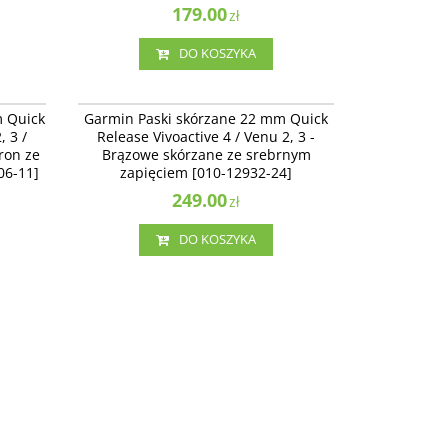
179.00
zł
DO KOSZYKA
13406-11
010-12932-24
Release
Garmin Paski skórzane 22 mm Quick Release
m Quick
Garmin Paski skórzane 22 mm Quick
5, 265 -
Vivoactive 4 / Venu 2 - Brązowe skórzane ze
, 3 /
Release Vivoactive 4 / Venu 2, 3 -
0-
srebrnym zapięciem [010-12932-24]
tron ze
Brązowe skórzane ze srebrnym
06-11]
zapięciem [010-12932-24]
249.00
zł
DO KOSZYKA