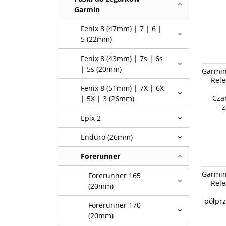
Garmin
Fenix 8 (47mm) | 7 | 6 |
5 (22mm)
Fenix 8 (43mm) | 7s | 6s
Garmin 
| 5s (20mm)
Garmin
Vivoacti
Rele
Czarny/
Fenix 8 (51mm) | 7X | 6X
[010-11
Cza
| 5X | 3 (26mm)
z
Epix 2
Enduro (26mm)
Forerunner
Garmin 
Garmin
Forerunner 165
Vivoacti
Rele
półprze
(20mm)
półprz
Forerunner 170
(20mm)