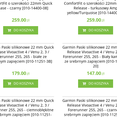
rtFit o szerokości 22mm Quick
ComfortFit o szerokości 22mm
[010-14400-08]
turkusowy Amp yellow/Turquoise [010
ase - czarny [010-14400-08]
Release - turkusowy Am
07]
yellow/Turquoise [010-14400
259.00
259.00
zł
zł
DO KOSZYKA
DO KOSZYKA
010-11251-3B
010-
Paski silikonowe 22 mm Quick Release
Garmin Paski silikonowe 22 mm Quick 
 Paski silikonowe 22 mm Quick
Garmin Paski silikonowe 22 m
ve 4 / Venu 2 - białe ze srebrnym
Vivoactive 4 / Venu 2, 3 / Forerunner 25
ase Vivoactive 4 / Venu 2, 3 /
Release Vivoactive 4 / Venu 2
em [010-11251-3B]
Biały kamienny ze srebrnym zapięciem 
erunner 255, 265 - białe ze
Forerunner 255, 265 - Biały k
13256-20]
nym zapięciem [010-11251-3B]
ze srebrnym zapięciem [010-
20]
179.00
147.00
zł
zł
DO KOSZYKA
DO KOSZYKA
010-11251-3D
010-
Paski silikonowe 22 mm Quick Release
Garmin Paski silikonowe 22 mm Quick 
 Paski silikonowe 22 mm Quick
Garmin Paski silikonowe 22 m
ve 4 / Venu 2 - ciemnobłękitne ze
Vivoactive 4 / Venu 2 - czarne ze sreb
ase Vivoactive 4 / Venu 2, 3 /
Release Vivoactive 4 / Venu 2
m zapięciem [010-11251-3D]
zapięciem [010-11251-3A]
nner 255, 265 - ciemnobłękitne
Forerunner 255, 265 - czarn
ebrnym zapięciem [010-11251-
srebrnym zapięciem [010-112