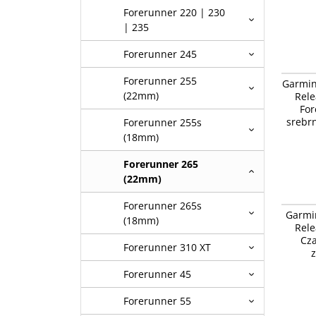
Forerunner 220 | 230
| 235
Forerunner 245
Garmin 
Forerunner 255
Garmin
Vivoacti
(22mm)
Rele
szary z
For
srebr
Forerunner 255s
(18mm)
Forerunner 265
(22mm)
Forerunner 265s
Garmin 
Garmi
Vivoacti
(18mm)
Rele
popiela
Cza
Forerunner 310 XT
z
Forerunner 45
Forerunner 55