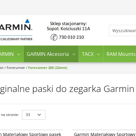
ARMIN
GARMIN Akcesoria
TACX
RAM Mounts
min
/
Forerunner
/
Forerunner 265 (22mm)
ginalne paski do zegarka Garmi
na stronie
:
010-14400-08
010-
Materiałowy Sportowy pasek
Garmin Materiałowy Sportowy pasek
n Materiałowy Sportowy pasek
Garmin Materiałowy Sportowy
Fit o szerokości 22mm Quick Release -
ComfortFit o szerokości 22mm Quick Re