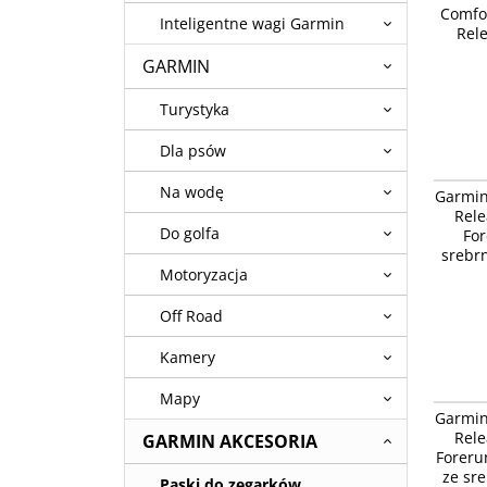
Comfo
czarny 
Inteligentne wagi Garmin
Rele
GARMIN
Turystyka
Dla psów
Garmin 
Na wodę
Garmin
Vivoacti
Rele
zapięci
Do golfa
For
srebr
Motoryzacja
Off Road
Kamery
Mapy
Garmin 
Garmin
Vivoacti
Rele
GARMIN AKCESORIA
srebrny
Foreru
ze sr
Paski do zegarków