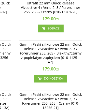
 Quick
Ultrafit 22 mm Quick Release
-14400-
Forerunner 255, 265 - Czarny [010-13261-20]
p
Vivoactive 4 / Venu 2, 3 / Forerunner
Dostępność
:
Zakończono produkcję. Produkt
-07]
255, 265 - Czarny [010-13261-20]
niedostępny.
179.00
zł
ZOBACZ
13256-20
010-11251-A2
Release
Garmin Paski silikonowe 22 mm Quick Release
m Quick
Garmin Paski silikonowe 22 mm Quick
5, 265 -
Vivoactive 4 / Venu 2 / Forerunner 255, 265 -
, 3 /
Release Vivoactive 4 / Venu 2, 3 /
[010-
Błękitny/czarny z popielatym zapięciem [010-
amienny
Forerunner 255, 265 - Błękitny/czarny
11251-A2]
13256-
z popielatym zapięciem [010-11251-
A2]
179.00
zł
DO KOSZYKA
11251-3A
010-13256-21
Release
Garmin Paski silikonowe 22 mm Quick Release
m Quick
Garmin Paski silikonowe 22 mm Quick
rnym
Vivoactive 4 / Venu 2, 3 / Forerunner 255, 265 -
, 3 /
Release Vivoactive 4 / Venu 2, 3 /
Czarny [010-13256-21]
e ze
Forerunner 255, 265 - Czarny [010-
51-3A]
13256-21]