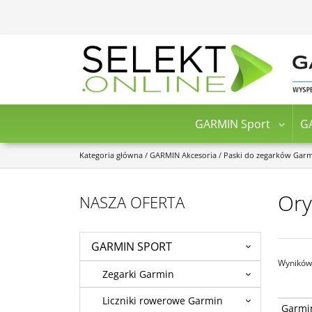
GARMIN Sport
G
Kategoria główna
/
GARMIN Akcesoria
/
Paski do zegarków Gar
Ory
NASZA OFERTA
GARMIN SPORT
Wyników 
Zegarki Garmin
Liczniki rowerowe Garmin
Garmin 
Garmi
Comfort