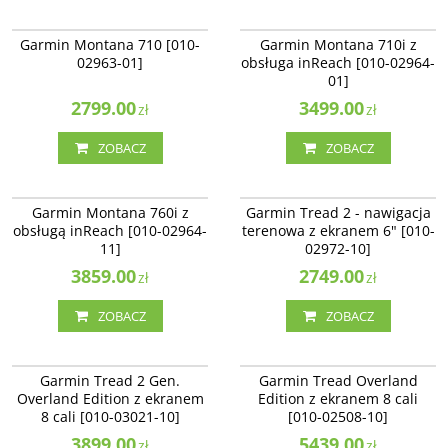
010-02963-01
010-02964-01
Garmin Montana 710 [010-02963-
Garmin Montana 710i z obsługa
NOWOŚĆ
BESTSELLER
NOWOŚĆ
BESTSELLER
Garmin Montana 710 [010-
Garmin Montana 710i z
01]
inReach [010-02964-01]
02963-01]
obsługa inReach [010-02964-
01]
2799.00
3499.00
zł
zł
ZOBACZ
ZOBACZ
010-02964-11
010-02972-10
Garmin Montana 760i z obsługą
Garmin Tread 2 - nawigacja
NOWOŚĆ
BESTSELLER
NOWOŚĆ
NAJLEPSZE
Garmin Montana 760i z
Garmin Tread 2 - nawigacja
inReach [010-02964-11]
terenowa z ekranem 6" [010-02972-
obsługą inReach [010-02964-
terenowa z ekranem 6" [010-
10]
11]
02972-10]
3859.00
2749.00
zł
zł
ZOBACZ
ZOBACZ
010-03021-10
010-02508-10
Garmin Tread 2 Gen. Overland
Garmin Tread Overland Edition z
NOWOŚĆ
NAJLEPSZE
NAJLEPSZE
Garmin Tread 2 Gen.
Garmin Tread Overland
Edition z ekranem 8 cali [010-
ekranem 8 cali [010-02406-10]
Overland Edition z ekranem
Edition z ekranem 8 cali
03021-10]
8 cali [010-03021-10]
[010-02508-10]
3899.00
5439.00
zł
zł