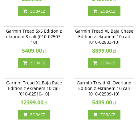
ZOBACZ
ZOBACZ
010-02507-10
010-02833-10
Garmin Tread SxS Edition z
Garmin Tread XL Baja Chase
BESTSELLER
NOWOŚĆ
Garmin Tread SxS Edition z
Garmin Tread XL Baja Chase
ekranem 8 cali [010-02507-10]
Edition z ekranem 10 cali [010-
ekranem 8 cali [010-02507-
Edition z ekranem 10 cali
02833-10]
10]
[010-02833-10]
Dostępność
:
Produkt
sprowadzany na zamówienie
5409.00
8899.00
zł
zł
ZOBACZ
ZOBACZ
010-02510-10
010-02509-10
Garmin Tread XL Baja Race Edition
Garmin Tread XL Overland Edition
NOWOŚĆ
Garmin Tread XL Baja Race
Garmin Tread XL Overland
z ekranem 10 cali [010-02510-10]
z ekranem 10 cali [010-02509-10]
Edition z ekranem 10 cali
Edition z ekranem 10 cali
Dostępność
:
Produkt
Dostępność
:
Zakończono
[010-02510-10]
[010-02509-10]
sprowadzany na zamówienie
produkcję. Produkt niedostępny.
12399.00
5489.00
zł
zł
ZOBACZ
ZOBACZ