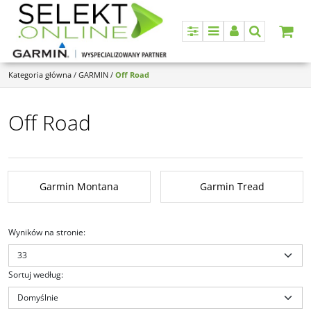
Panel
Menu
Panel
Szukaj
Kategoria główna
/
GARMIN
/
Off Road
Off Road
Garmin Montana
Garmin Tread
Wyników na stronie
:
Sortuj według
: