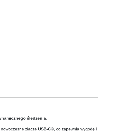
dynamicznego śledzenia
.
ez nowoczesne złącze
USB-C®
, co zapewnia wygodę i