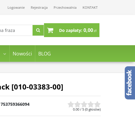
Logowanie
Rejestracja
Przechowalnia
KONTAKT
0,00
Do zapłaty:
zł
Nowości
BLOG
ck [010-03383-00]
753759366094
0.00
/
5
(
0
głosów)