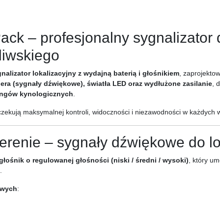
ck – profesjonalny sygnalizator 
liwskiego
nalizator lokalizacyjny z wydajną baterią i głośnikiem
, zaprojekto
era (sygnały dźwiękowe), światła LED oraz wydłużone zasilanie
, 
ningów kynologicznych
.
czekują maksymalnej kontroli, widoczności i niezawodności w każdych
erenie – sygnały dźwiękowe do lok
łośnik o regulowanej głośności (niski / średni / wysoki)
, który um
.
owych
: