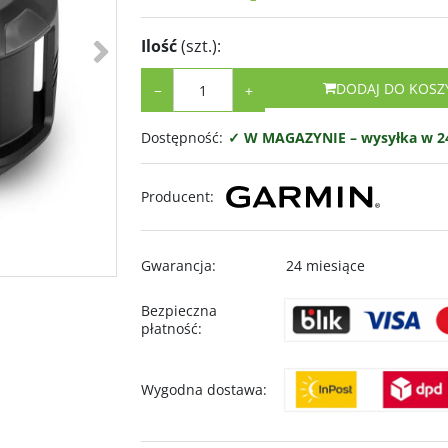
>
Ilość
(szt.)
:
DODAJ DO KOSZ
−
+
Dostępność
:
✓ W MAGAZYNIE – wysyłka w 24
Producent
:
Gwarancja
:
24 miesiące
Bezpieczna
płatność
:
Wygodna dostawa
: