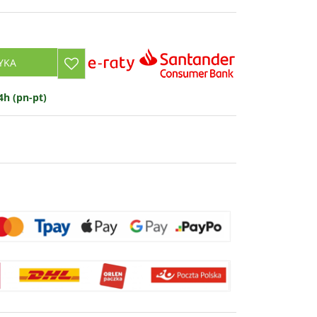
YKA
h (pn-pt)