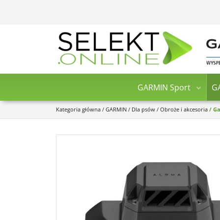
GARMIN Sport
G
Kategoria główna
/
GARMIN
/
Dla psów
/
Obroże i akcesoria
/
Ga