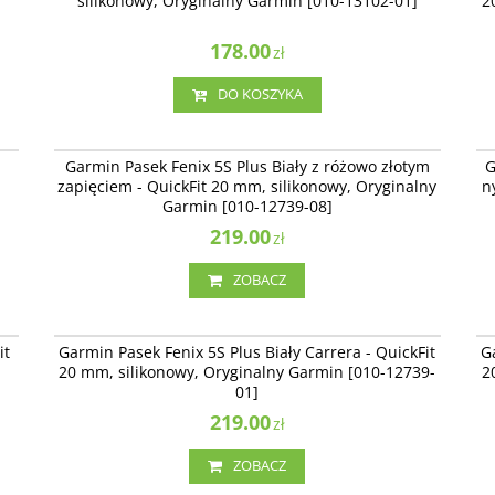
silikonowy, Oryginalny Garmin [010-13102-01]
2
178.00
zł
DO KOSZYKA
00
010-12739-08
,
Garmin Pasek Fenix 5S Plus Biały z różowo złotym
G
zapięciem - QuickFit 20 mm, silikonowy, Oryginalny
n
Garmin [010-12739-08]
219.00
zł
ZOBACZ
06
010-12739-01
it
Garmin Pasek Fenix 5S Plus Biały Carrera - QuickFit
G
20 mm, silikonowy, Oryginalny Garmin [010-12739-
2
01]
219.00
zł
ZOBACZ