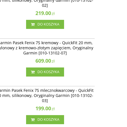
0 mm, silikonowy, Oryginalny Garmin [010-13102-
02]
219.00
zł
DO KOSZYKA
010-13102-07
armin Pasek Fenix 7S kremowy - QuickFit 20 mm,
ylonowy z kremowo-złotym zapięciem, Oryginalny
Garmin [010-13102-07]
609.00
zł
DO KOSZYKA
010-13102-03
armin Pasek Fenix 7S mlecznokwarcowy - QuickFit
0 mm, silikonowy, Oryginalny Garmin [010-13102-
03]
199.00
zł
DO KOSZYKA