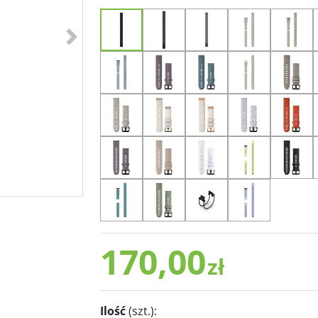
>
170,00
zł
Ilość
(szt.)
: