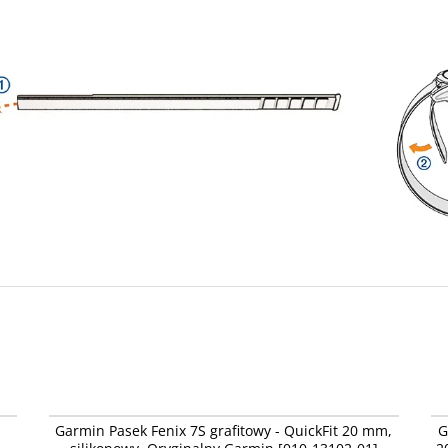
00
010-13102-01
Garmin Pasek Fenix 7S grafitowy - QuickFit 20 mm,
G