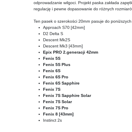
odprowadzanie wilgoci. Projekt paska zakłada zapęt
regulację i pewne dopasowanie do różnych rozmiarów
Ten pasek o szerokości 20mm pasuje do poniższych
Approach S70 [42mm]
D2 Delta S
Descent Mk2S
Descent Mk3 [43mm]
Epix PRO 2.generacji 42mm
Fenix 5S
Fenix 5S Plus
Fenix 6S
Fenix 6S Pro
Fenix 6S Sapphire
Fenix 7S
Fenix 7S Sapphire Solar
Fenix 7S Solar
Fenix 7S Pro
Fenix 8 [43mm]
Instinct 2s