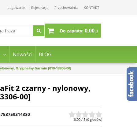
Logowanie
Rejestracja
Przechowalnia
KONTAKT
0,00
Do zapłaty:
zł
Nowości
BLOG
nylonowy, Oryginalny Garmin [010-13306-00]
Fit 2 czarny - nylonowy,
3306-00]
753759314330
0.00
/
5
(
0
głosów)