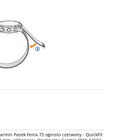
010-13102-02
armin Pasek Fenix 7S ognisto czerwony - QuickFit