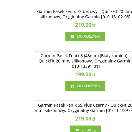
010-13102-
Garmin Pasek Fenix 7S beżowy - QuickFit 20 mm
silikonowy, Oryginalny Garmin [010-13102-08]
219.00
zł
DO KOSZYKA
010-13391-
Garmin Pasek Fenix 8 (43mm) (Biały kamień) -
QuickFit 20 mm, silikonowy, Oryginalny Garmin
[010-13391-01]
199.00
zł
DO KOSZYKA
010-12739-
Garmin Pasek Fenix 5S Plus Czarny - QuickFit 2
mm, silikonowy, Oryginalny Garmin [010-12739-0
219.00
zł
ZOBACZ