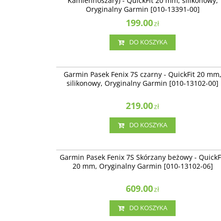
Kamiennoszary) - QuickFit 20 mm, silikonowy,
Oryginalny Garmin [010-13391-00]
199.00
zł
DO KOSZYKA
010-13102-
Garmin Pasek Fenix 7S czarny - QuickFit 20 mm
silikonowy, Oryginalny Garmin [010-13102-00]
219.00
zł
DO KOSZYKA
010-13102-
Garmin Pasek Fenix 7S Skórzany beżowy - QuickF
20 mm, Oryginalny Garmin [010-13102-06]
609.00
zł
DO KOSZYKA