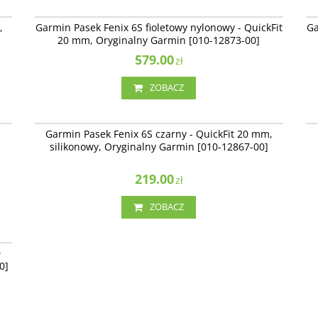
08
010-12873-00
,
Garmin Pasek Fenix 6S fioletowy nylonowy - QuickFit
Ga
20 mm, Oryginalny Garmin [010-12873-00]
579.00
zł
ZOBACZ
01
010-12867-00
Garmin Pasek Fenix 6S czarny - QuickFit 20 mm,
silikonowy, Oryginalny Garmin [010-12867-00]
219.00
zł
ZOBACZ
00
0
0]