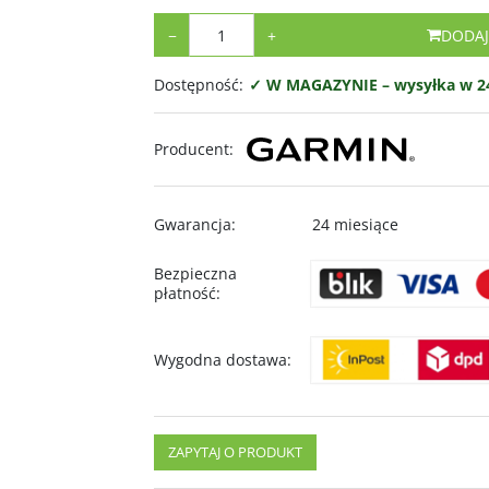
−
+
DODAJ
Dostępność
:
✓ W MAGAZYNIE – wysyłka w 24
Producent
:
Gwarancja
:
24 miesiące
Bezpieczna
płatność
:
Wygodna dostawa
:
ZAPYTAJ O PRODUKT