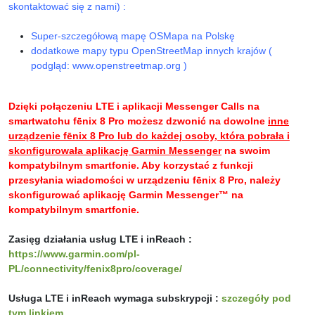
skontaktować się z nami) :
Super-szczegółową mapę OSMapa na Polskę
dodatkowe mapy typu OpenStreetMap innych krajów (
podgląd: www.openstreetmap.org )
Dzięki połączeniu LTE i aplikacji Messenger Calls na
smartwatchu fēnix 8 Pro możesz dzwonić na dowolne
inne
urządzenie fēnix 8 Pro lub do każdej osoby, która pobrała i
skonfigurowała aplikację Garmin Messenger
na swoim
kompatybilnym smartfonie. Aby korzystać z funkcji
przesyłania wiadomości w urządzeniu fēnix 8 Pro, należy
skonfigurować aplikację Garmin Messenger™ na
kompatybilnym smartfonie.
Zasięg działania usług LTE i inReach :
https://www.garmin.com/pl-
PL/connectivity/fenix8pro/coverage/
Usługa LTE i inReach wymaga subskrypcji :
szczegóły pod
tym linkiem