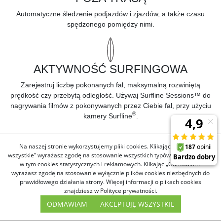
Automatyczne śledzenie podjazdów i zjazdów, a także czasu
spędzonego pomiędzy nimi.
AKTYWNOŚĆ SURFINGOWA
Zarejestruj liczbę pokonanych fal, maksymalną rozwiniętą
prędkość czy przebytą odległość. Używaj
Surfline Sessions™
do
nagrywania filmów z pokonywanych przez Ciebie fal, przy użyciu
®
kamery Surfline
.
Na naszej stronie wykorzystujemy pliki cookies. Klikając „Akceptuję
wszystkie” wyrażasz zgodę na stosowanie wszystkich typów plików cookies,
DYNAMIKA JAZDY GÓRSKIEJ
w tym cookies statystycznych i reklamowych. Klikając „Odmawiam”
wyrażasz zgodę na stosowanie wyłącznie plików cookies niezbędnych do
Poznaj szczegóły swojej jazdy korzystając ze specjalnych
prawidłowego działania strony. Więcej informacji o plikach cookies
wskaźników
Grit® i
Flow™.
znajdziesz w Polityce prywatności.
ODMAWIAM
AKCEPTUJĘ WSZYSTKIE
ZNAJDŹ SWOJĄ TRASĘ