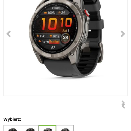
<
>
>
<
Wybierz: