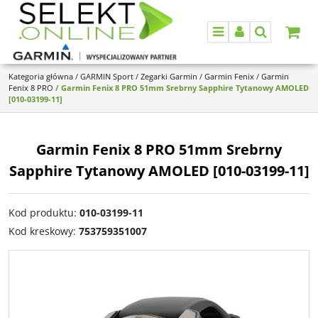
Menu
Panel
Szukaj
Kategoria główna
/
GARMIN Sport
/
Zegarki Garmin
/
Garmin Fenix
/
Garmin
Fenix 8 PRO
/
Garmin Fenix 8 PRO 51mm Srebrny Sapphire Tytanowy AMOLED
[010-03199-11]
Garmin Fenix 8 PRO 51mm Srebrny
Sapphire Tytanowy AMOLED [010-03199-11]
Kod produktu
:
010-03199-11
Kod kreskowy
:
753759351007