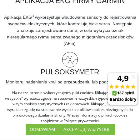
APLIKACJA EKG FIRMY GARMIN
3
Aplikacja EKG
wykorzystuje wbudowane sensory do rejestrowania
sygnałów elektrycznych, które kontrolują bicie serca. Następnie
analizuje zarejestrowane dane, w celu wykrycia oznak
nieregularnego rytmu serca zwanego migotaniem przedsionków
(AFib).
PULSOKSYMETR
Monitoruj
natlenienie krwi
po przebudzeniu lub podczas snu oraz
4
dowiedz się, jak dostosowujesz się do wysokości
.
Na naszej stronie wykorzystujemy pliki cookies. Klikając „Akceptuję
wszystkie” wyrażasz zgodę na stosowanie wszystkich typów plików cookies,
w tym cookies statystycznych i reklamowych. Klikając „Odmawiam”
wyrażasz zgodę na stosowanie wyłącznie plików cookies niezbędnych do
prawidłowego działania strony. Więcej informacji o plikach cookies
ASYSTENT SNU
znajdziesz w Polityce prywatności.
Uzyskaj ocenę jakości snu i spersonalizowane porady, by wiedzieć,
ODMAWIAM
AKCEPTUJĘ WSZYSTKIE
ile snu potrzebujesz. Monitoruj
fazy snu
i uzyskaj informacje, które
1