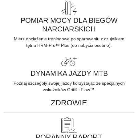
POMIAR MOCY DLA BIEGÓW
NARCIARSKICH
Mierz obciążenie treningowe po sparowaniu z czujnikiem
tętna
HRM-Pro™ Plus
(do nabycia osobno).
DYNAMIKA JAZDY MTB
Poznaj szczegóły swojej jazdy korzystając ze specjalnych
wskaźników
Grit® i
Flow™.
ZDROWIE
PORANNY RAPORT