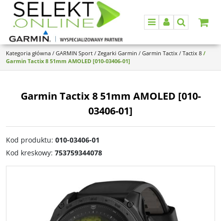
Menu
Panel
Szukaj
Kategoria główna
/
GARMIN Sport
/
Zegarki Garmin
/
Garmin Tactix
/
Tactix 8
/
Garmin Tactix 8 51mm AMOLED [010-03406-01]
Garmin Tactix 8 51mm AMOLED [010-
03406-01]
Kod produktu
:
010-03406-01
Kod kreskowy
:
753759344078