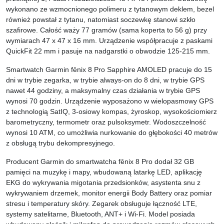
wykonano ze wzmocnionego polimeru z tytanowym deklem, bezel
również powstał z tytanu, natomiast soczewkę stanowi szkło
szafirowe. Całość waży 77 gramów (sama koperta to 56 g) przy
wymiarach 47 x 47 x 16 mm. Urządzenie współpracuje z paskami
QuickFit 22 mm i pasuje na nadgarstki o obwodzie 125-215 mm.
Smartwatch Garmin fēnix 8 Pro Sapphire AMOLED pracuje do 15
dni w trybie zegarka, w trybie always-on do 8 dni, w trybie GPS
nawet 44 godziny, a maksymalny czas działania w trybie GPS
wynosi 70 godzin. Urządzenie wyposażono w wielopasmowy GPS
z technologią SatIQ, 3-osiowy kompas, żyroskop, wysokościomierz
barometryczny, termometr oraz pulsoksymetr. Wodoszczelność
wynosi 10 ATM, co umożliwia nurkowanie do głębokości 40 metrów
z obsługą trybu dekompresyjnego.
Producent Garmin do smartwatcha fēnix 8 Pro dodał 32 GB
pamięci na muzykę i mapy, wbudowaną latarkę LED, aplikację
EKG do wykrywania migotania przedsionków, asystenta snu z
wykrywaniem drzemek, monitor energii Body Battery oraz pomiar
stresu i temperatury skóry. Zegarek obsługuje łączność LTE,
systemy satelitarne, Bluetooth, ANT+ i Wi-Fi. Model posiada