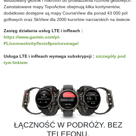
wbudowany głośnik i mikrofon do prowadzenia rozmów głosowych.
Zainstalowane mapy TopoActive obejmują kilka kontynentów,
dodatkowo dostępne są mapy CourseView dla ponad 43 000 pól
golfowych oraz SkiView dla 2000 kurortów narciarskich na świecie.
Zasięg działania usług LTE i inReach :
https://www.garmin.com/pl-
PL/connectivity/fenix8pro/coverage/
Usługa LTE i inReach wymaga subskrypcji :
szczegóły pod
tym linkiem
ŁĄCZNOŚĆ W PODRÓŻY. BEZ
TELEFONU.