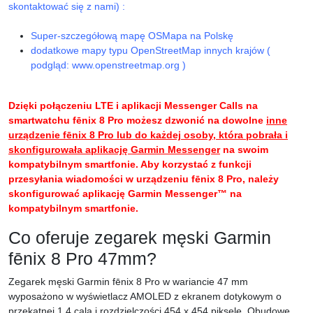
skontaktować się z nami) :
Super-szczegółową mapę OSMapa na Polskę
dodatkowe mapy typu OpenStreetMap innych krajów (
podgląd: www.openstreetmap.org )
Dzięki połączeniu LTE i aplikacji Messenger Calls na
smartwatchu fēnix 8 Pro możesz dzwonić na dowolne
inne
urządzenie fēnix 8 Pro lub do każdej osoby, która pobrała i
skonfigurowała aplikację Garmin Messenger
na swoim
kompatybilnym smartfonie. Aby korzystać z funkcji
przesyłania wiadomości w urządzeniu fēnix 8 Pro, należy
skonfigurować aplikację Garmin Messenger™ na
kompatybilnym smartfonie.
Co oferuje zegarek męski Garmin
fēnix 8 Pro 47mm?
Zegarek męski Garmin fēnix 8 Pro w wariancie 47 mm
wyposażono w wyświetlacz AMOLED z ekranem dotykowym o
przekątnej 1,4 cala i rozdzielczości 454 x 454 piksele. Obudowę