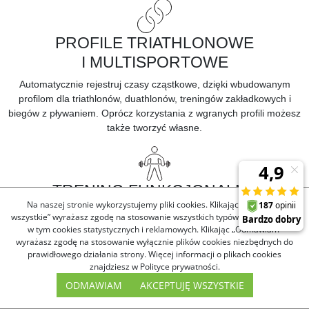
PROFILE TRIATHLONOWE
I MULTISPORTOWE
Automatycznie rejestruj czasy cząstkowe, dzięki wbudowanym
profilom dla triathlonów, duathlonów, treningów zakładkowych i
biegów z pływaniem. Oprócz korzystania z wgranych profili możesz
także tworzyć własne.
TRENING FUNKCJONALNY
Na naszej stronie wykorzystujemy pliki cookies. Klikając „Akceptuję
Pobieraj bezpłatne treningi interwałowe o wysokiej intensywności
wszystkie” wyrażasz zgodę na stosowanie wszystkich typów plików cookies,
(HIIT), siłowe, kardio, jogi, pilatesu i mobilności, aby urozmaicić
w tym cookies statystycznych i reklamowych. Klikając „Odmawiam”
swój trening.
wyrażasz zgodę na stosowanie wyłącznie plików cookies niezbędnych do
prawidłowego działania strony. Więcej informacji o plikach cookies
znajdziesz w Polityce prywatności.
ODMAWIAM
AKCEPTUJĘ WSZYSTKIE
ANIMOWANE WSKAZÓWKI