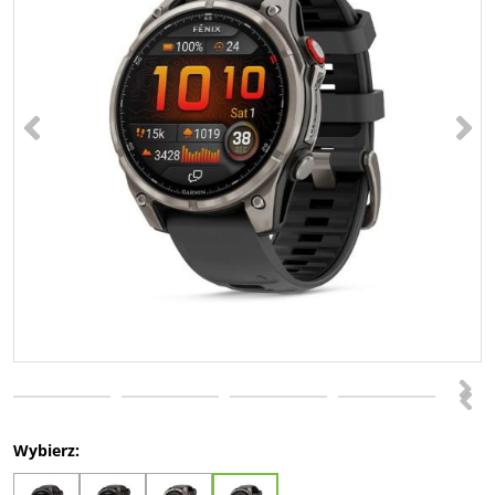
<
>
>
<
Wybierz: