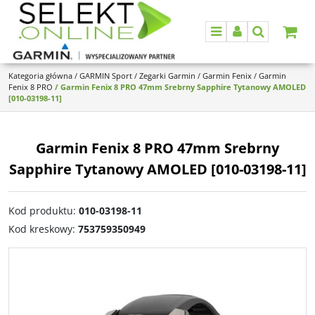
Menu
Panel
Szukaj
Kategoria główna
/
GARMIN Sport
/
Zegarki Garmin
/
Garmin Fenix
/
Garmin
Fenix 8 PRO
/
Garmin Fenix 8 PRO 47mm Srebrny Sapphire Tytanowy AMOLED
[010-03198-11]
Garmin Fenix 8 PRO 47mm Srebrny
Sapphire Tytanowy AMOLED [010-03198-11]
Kod produktu
:
010-03198-11
Kod kreskowy
:
753759350949