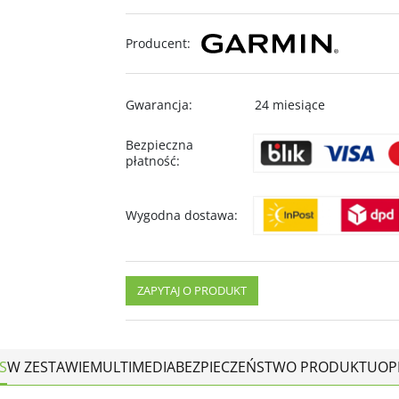
Producent
:
Gwarancja
:
24 miesiące
Bezpieczna
płatność
:
Wygodna dostawa
:
ZAPYTAJ O PRODUKT
S
W ZESTAWIE
MULTIMEDIA
BEZPIECZEŃSTWO PRODUKTU
OP