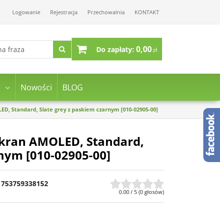
Logowanie
Rejestracja
Przechowalnia
KONTAKT
0,00
Do zapłaty:
zł
Nowości
BLOG
D, Standard, Slate grey z paskiem czarnym [010-02905-00]
ekran AMOLED, Standard,
rnym [010-02905-00]
753759338152
0.00
/
5
(
0
głosów)