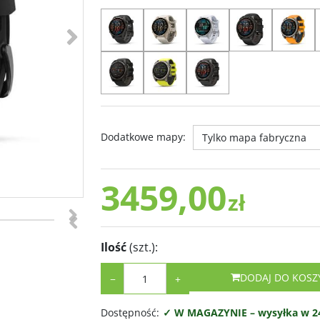
>
Dodatkowe mapy
:
3459,00
zł
>
<
Ilość
(szt.)
:
DODAJ DO KOSZ
−
+
Dostępność
:
✓ W MAGAZYNIE – wysyłka w 24