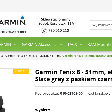
ARMIN
GARMIN Akcesoria
TACX
RAM Mounts
nix
/
Garmin Fenix 8
/
Fenix 8 AMOLED
/
51mm
/
Garmin Fenix 8 - 51mm, ekran AMOLE
Garmin Fenix 8 - 51mm, 
NOWOŚĆ
Slate grey z paskiem cza
Kod produktu
:
010-02905-00
Kod kreskowy
:
Wybierz: