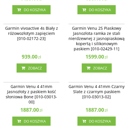
DO KOSZYKA
DO KOSZYKA
010-02172-23
010-02429-11
BESTSELLER
Garmin vivoactive 4s Biały z
Garmin Venu 2S Piaskowy
różowozłotym zapięciem
Jasnozłota ramka ze stali
[010-02172-23]
nierdzewnej z jasnopiaskową
kopertą i silikonowym
paskiem [010-02429-11]
939.00
1599.00
zł
zł
ZOBACZ
ZOBACZ
010-03013-00
010-03013-02
NOWOŚĆ
BESTSELLER
NOWOŚĆ
BESTSELLER
Garmin Venu 4 41mm
Garmin Venu 4 41mm Czarny
Jasnozłoty z paskiem kość
Slate z czarnym paskiem
słoniowa Bone [010-03013-
[010-03013-02]
00]
1887.00
1887.00
zł
zł
DO KOSZYKA
DO KOSZYKA