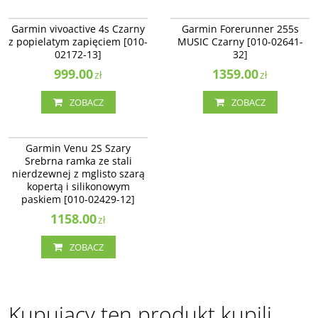
010-02172-13
010-02641-32
Garmin vivoactive 4s Czarny
Garmin Forerunner 255s
z popielatym zapięciem [010-
MUSIC Czarny [010-02641-
02172-13]
32]
999.00
1359.00
zł
zł
ZOBACZ
ZOBACZ
010-02429-12
Garmin Venu 2S Szary
Srebrna ramka ze stali
nierdzewnej z mglisto szarą
kopertą i silikonowym
paskiem [010-02429-12]
1158.00
zł
ZOBACZ
Kupujący ten produkt kupili