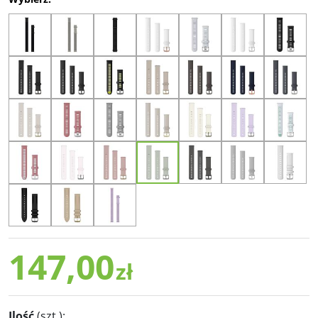
147,00
zł
Ilość
(szt.)
: