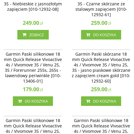
3S - Niebieskie z jasnozłotym
3S - Czarne skórzane ze
zapięciem [010-12932-08]
stalowym zapięciem [010-
12932-61]
249.00
259.00
zł
zł
ZOBACZ
DO KOSZYKA
010-13406-01
010-12932-60
Garmin Paski silikonowe 18
Garmin Paski skórzane 18
mm Quick Release Vivoactive
mm Quick Release Vivoactive
4s / Vivomove 3S / Venu 2S,
4s / Vivomove 3S / Venu 2S,
3S / Forerunner 255s, 265s -
3S - jasno piaskowe skórzane
lawendowy periwinkle [010-
z zapięciem cream gold [010-
13406-01]
12932-60]
179.00
259.00
zł
zł
DO KOSZYKA
DO KOSZYKA
010-13406-02
010-12924-32
Garmin Paski silikonowe 18
Garmin Paski silikonowe 18
mm Quick Release Vivoactive
mm Quick Release Vivoactive
4s / Vivomove 3S / Venu 2S,
4s / Vivomove 3S / Venu 2S,