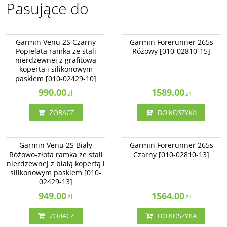
Pasujące do
010-02429-10
010-02810-15
BESTSELLER
NOWOŚĆ
Garmin Venu 2S Czarny
Garmin Forerunner 265s
Popielata ramka ze stali
Różowy [010-02810-15]
nierdzewnej z grafitową
kopertą i silikonowym
paskiem [010-02429-10]
990.00
1589.00
zł
zł
ZOBACZ
DO KOSZYKA
010-02429-13
010-02810-13
NOWOŚĆ
Garmin Venu 2S Biały
Garmin Forerunner 265s
Różowo-złota ramka ze stali
Czarny [010-02810-13]
nierdzewnej z białą kopertą i
silikonowym paskiem [010-
02429-13]
949.00
1564.00
zł
zł
ZOBACZ
DO KOSZYKA