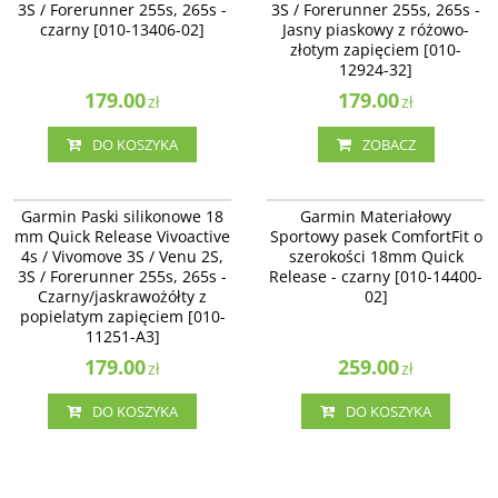
3S / Forerunner 255s, 265s -
3S / Forerunner 255s, 265s -
czarny [010-13406-02]
Jasny piaskowy z różowo-
złotym zapięciem [010-
12924-32]
179.00
179.00
zł
zł
DO KOSZYKA
ZOBACZ
010-11251-A3
010-14400-02
Garmin Paski silikonowe 18
Garmin Materiałowy
mm Quick Release Vivoactive
Sportowy pasek ComfortFit o
4s / Vivomove 3S / Venu 2S,
szerokości 18mm Quick
3S / Forerunner 255s, 265s -
Release - czarny [010-14400-
Czarny/jaskrawożółty z
02]
popielatym zapięciem [010-
11251-A3]
179.00
259.00
zł
zł
DO KOSZYKA
DO KOSZYKA