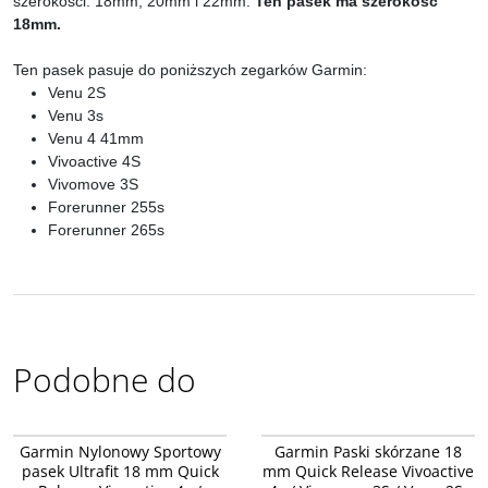
szerokości: 18mm, 20mm i 22mm.
Ten pasek ma szerokość
18mm.
Ten pasek pasuje do poniższych zegarków Garmin:
Venu 2S
Venu 3s
Venu 4 41mm
Vivoactive 4S
Vivomove 3S
Forerunner 255s
Forerunner 265s
Podobne do
010-13261-00
010-12932-09
Garmin Nylonowy Sportowy
Garmin Paski skórzane 18
pasek Ultrafit 18 mm Quick
mm Quick Release Vivoactive