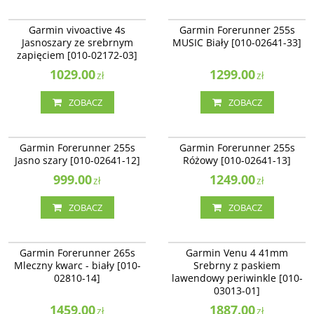
010-02172-03
010-02641-33
Garmin vivoactive 4s
Garmin Forerunner 255s
Jasnoszary ze srebrnym
MUSIC Biały [010-02641-33]
zapięciem [010-02172-03]
1029.00
1299.00
zł
zł
ZOBACZ
ZOBACZ
010-02641-12
010-02641-13
Garmin Forerunner 255s
Garmin Forerunner 255s
Jasno szary [010-02641-12]
Różowy [010-02641-13]
999.00
1249.00
zł
zł
ZOBACZ
ZOBACZ
010-02810-14
010-03013-01
NOWOŚĆ
NOWOŚĆ
BESTSELLER
Garmin Forerunner 265s
Garmin Venu 4 41mm
Mleczny kwarc - biały [010-
Srebrny z paskiem
02810-14]
lawendowy periwinkle [010-
03013-01]
1459.00
1887.00
zł
zł