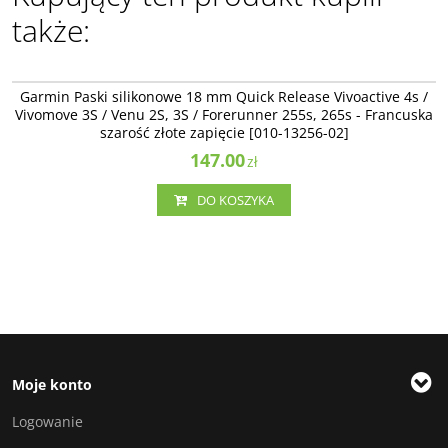
także:
010-13256-02
Garmin Paski silikonowe 18 mm Quick Release Vivoactive 4s /
Vivomove 3S / Venu 2S, 3S / Forerunner 255s, 265s - Francuska
szarość złote zapięcie [010-13256-02]
147.00
zł
DO KOSZYKA
Moje konto
Logowanie