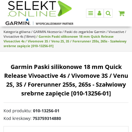
Menu
Panel
Szukaj
Kategoria główna
/
GARMIN Akcesoria
/
Paski do zegarków Garmin
/
Vivoactive
/
Vivoactive 4s (18mm)
/
Garmin Paski silikonowe 18 mm Quick Release
Vivoactive 4s / Vivomove 3S / Venu 2S, 3S / Forerunner 255s, 265s - Szałwiowy
srebrne zapięcie [010-13256-01]
Garmin Paski silikonowe 18 mm Quick
Release Vivoactive 4s / Vivomove 3S / Venu
2S, 3S / Forerunner 255s, 265s - Szałwiowy
srebrne zapięcie [010-13256-01]
Kod produktu
:
010-13256-01
Kod kreskowy
:
753759314880