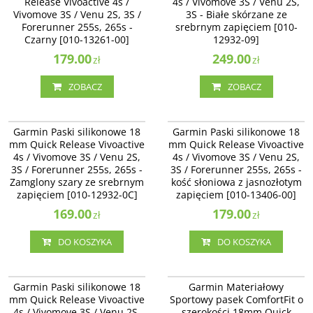
Release Vivoactive 4s /
4s / Vivomove 3S / Venu 2S,
Vivomove 3S / Venu 2S, 3S /
3S - Białe skórzane ze
Forerunner 255s, 265s -
srebrnym zapięciem [010-
Czarny [010-13261-00]
12932-09]
179.00
249.00
zł
zł
ZOBACZ
ZOBACZ
010-12932-0C
010-13406-00
Garmin Paski silikonowe 18
Garmin Paski silikonowe 18
mm Quick Release Vivoactive
mm Quick Release Vivoactive
4s / Vivomove 3S / Venu 2S,
4s / Vivomove 3S / Venu 2S,
3S / Forerunner 255s, 265s -
3S / Forerunner 255s, 265s -
Zamglony szary ze srebrnym
kość słoniowa z jasnozłotym
zapięciem [010-12932-0C]
zapięciem [010-13406-00]
169.00
179.00
zł
zł
DO KOSZYKA
DO KOSZYKA
010-13256-02
010-14400-01
Garmin Paski silikonowe 18
Garmin Materiałowy
mm Quick Release Vivoactive
Sportowy pasek ComfortFit o
4s / Vivomove 3S / Venu 2S,
szerokości 18mm Quick