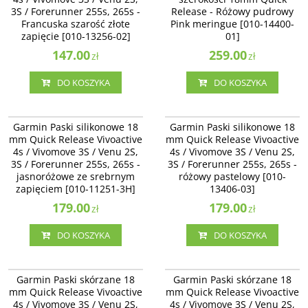
3S / Forerunner 255s, 265s -
Release - Różowy pudrowy
Francuska szarość złote
Pink meringue [010-14400-
zapięcie [010-13256-02]
01]
147.00
259.00
zł
zł
DO KOSZYKA
DO KOSZYKA
010-11251-3H
010-13406-03
Garmin Paski silikonowe 18
Garmin Paski silikonowe 18
mm Quick Release Vivoactive
mm Quick Release Vivoactive
4s / Vivomove 3S / Venu 2S,
4s / Vivomove 3S / Venu 2S,
3S / Forerunner 255s, 265s -
3S / Forerunner 255s, 265s -
jasnoróżowe ze srebrnym
różowy pastelowy [010-
zapięciem [010-11251-3H]
13406-03]
179.00
179.00
zł
zł
DO KOSZYKA
DO KOSZYKA
010-12932-08
010-12932-61
Garmin Paski skórzane 18
Garmin Paski skórzane 18
mm Quick Release Vivoactive
mm Quick Release Vivoactive
4s / Vivomove 3S / Venu 2S,
4s / Vivomove 3S / Venu 2S,