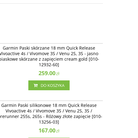
010-12932-60
Garmin Paski skórzane 18 mm Quick Release
Vivoactive 4s / Vivomove 3S / Venu 2S, 3S - jasno
piaskowe skórzane z zapięciem cream gold [010-
12932-60]
259.00
zł
DO KOSZYKA
010-13256-03
Garmin Paski silikonowe 18 mm Quick Release
Vivoactive 4s / Vivomove 3S / Venu 2S, 3S /
rerunner 255s, 265s - Różowy złote zapięcie [010-
13256-03]
167.00
zł