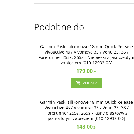
Podobne do
010-12932-
Garmin Paski silikonowe 18 mm Quick Release
Vivoactive 4s / Vivomove 3S / Venu 2S, 3S /
Forerunner 255s, 265s - Niebieski z jasnozłoty
zapięciem [010-12932-0A]
179.00
zł
ZOBACZ
010-12932-
Garmin Paski silikonowe 18 mm Quick Release
Vivoactive 4s / Vivomove 3S / Venu 2S, 3S /
Forerunner 255s, 265s - Jasny piaskowy z
jasnozłotym zapięciem [010-12932-0D]
148.00
zł