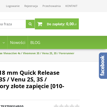
Logowanie
Rejestracja
Przechowalnia
KONTAKT
0,00
Do zapłaty:
zł
Nowości
BLOG
 Vivoactive 4s / Vivomove 3S / Venu 2S, 3S / Forerunner
 18 mm Quick Release
S / Venu 2S, 3S /
ory złote zapięcie [010-
753759314910