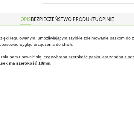
OPIS
BEZPIECZEŃSTWO PRODUKTU
OPINIE
 dzięki regulowanym, umożliwiającym szybkie zdejmowanie paskom do
dopasować wygląd urządzenia do chwili.
 zakupem upewnić się,
czy wybrana szerokość paska jest zgodna z p
asek ma szerokość 18mm.