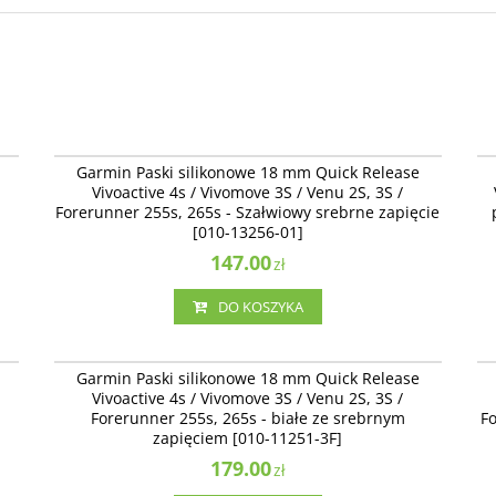
0A
010-13256-01
Garmin Paski silikonowe 18 mm Quick Release
Vivoactive 4s / Vivomove 3S / Venu 2S, 3S /
m
Forerunner 255s, 265s - Szałwiowy srebrne zapięcie
[010-13256-01]
147.00
zł
DO KOSZYKA
0D
010-11251-3F
Garmin Paski silikonowe 18 mm Quick Release
Vivoactive 4s / Vivomove 3S / Venu 2S, 3S /
Forerunner 255s, 265s - białe ze srebrnym
Fo
zapięciem [010-11251-3F]
179.00
zł