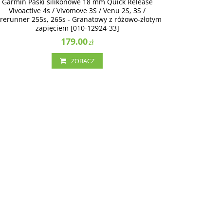
Garmin Paski silikonowe 18 mm Quick Release
Vivoactive 4s / Vivomove 3S / Venu 2S, 3S /
rerunner 255s, 265s - Granatowy z różowo-złotym
zapięciem [010-12924-33]
179.00
zł
ZOBACZ
010-02172-13