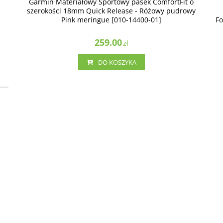
Garmin Materiałowy Sportowy pasek ComfortFit o
szerokości 18mm Quick Release - Różowy pudrowy
Pink meringue [010-14400-01]
Fo
259.00
zł
DO KOSZYKA
03
32
010-03013-02