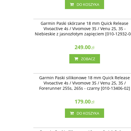
DO KOSZYKA
010-12932-
Garmin Paski skórzane 18 mm Quick Release
Vivoactive 4s / Vivomove 3S / Venu 2S, 3S -
Niebieskie z jasnozłotym zapięciem [010-12932-0
249.00
zł
ZOBACZ
010-13406-
Garmin Paski silikonowe 18 mm Quick Release
Vivoactive 4s / Vivomove 3S / Venu 2S, 3S /
Forerunner 255s, 265s - czarny [010-13406-02]
179.00
zł
DO KOSZYKA
010-12932-