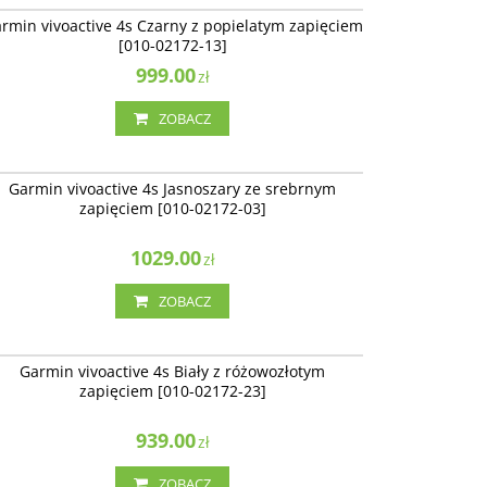
rmin vivoactive 4s Czarny z popielatym zapięciem
[010-02172-13]
999.00
zł
ZOBACZ
010-02172-03
Garmin vivoactive 4s Jasnoszary ze srebrnym
zapięciem [010-02172-03]
1029.00
zł
ZOBACZ
010-02172-23
Garmin vivoactive 4s Biały z różowozłotym
zapięciem [010-02172-23]
939.00
zł
ZOBACZ