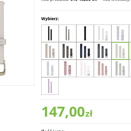
Wybierz:
147,00
zł