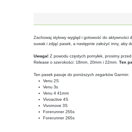
Zachowaj stylowy wygląd i gotowość do aktywności
suwak i zdjąć pasek, a następnie założyć inny, aby 
Uwaga!
Z powodu częstych pomyłek, prosimy przed
Release o szerokości: 18mm, 20mm i 22mm.
Ten p
Ten pasek pasuje do poniższych zegarków Garmin:
Venu 2S
Venu 3s
Venu 4 41mm
Vivoactive 4S
Vivomove 3S
Forerunner 255s
Forerunner 265s