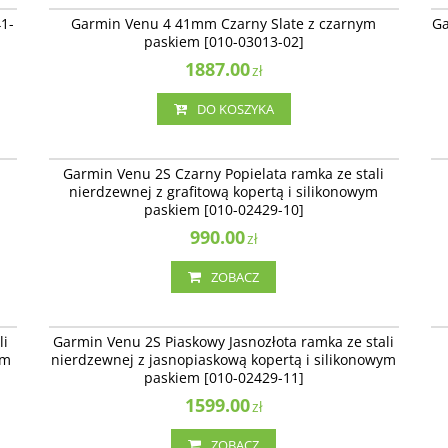
NOWOŚĆ
BESTSELLER
1-
Garmin Venu 4 41mm Czarny Slate z czarnym
Ga
paskiem [010-03013-02]
1887.00
zł
DO KOSZYKA
13
010-02429-10
ŚĆ
BESTSELLER
]
Garmin Venu 2S Czarny Popielata ramka ze stali
nierdzewnej z grafitową kopertą i silikonowym
paskiem [010-02429-10]
990.00
zł
ZOBACZ
13
010-02429-11
BESTSELLER
li
Garmin Venu 2S Piaskowy Jasnozłota ramka ze stali
em
nierdzewnej z jasnopiaskową kopertą i silikonowym
paskiem [010-02429-11]
1599.00
zł
ZOBACZ