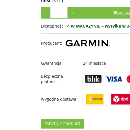
Ilość
(szt.)
:
−
+
DODAJ
Dostępność
:
✓ W MAGAZYNIE – wysyłka w 24
Producent
:
Gwarancja
:
24 miesiące
Bezpieczna
płatność
:
Wygodna dostawa
:
ZAPYTAJ O PRODUKT