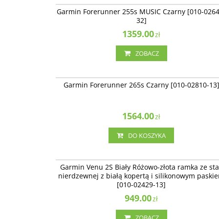
Garmin Forerunner 255s MUSIC Czarny [010-0264
32]
1359.00
zł
ZOBACZ
010-02810-
NOWO
Garmin Forerunner 265s Czarny [010-02810-13
1564.00
zł
DO KOSZYKA
010-02429-
Garmin Venu 2S Biały Różowo-złota ramka ze sta
nierdzewnej z białą kopertą i silikonowym paski
[010-02429-13]
949.00
zł
ZOBACZ