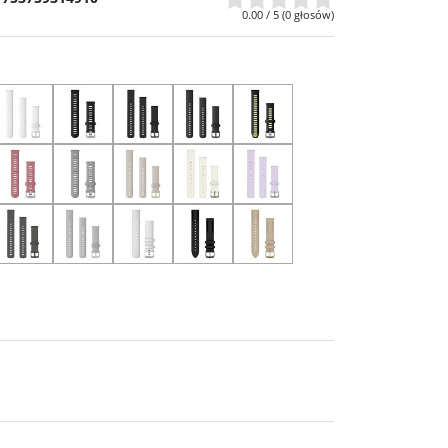
0.00
/
5
(
0
głosów)