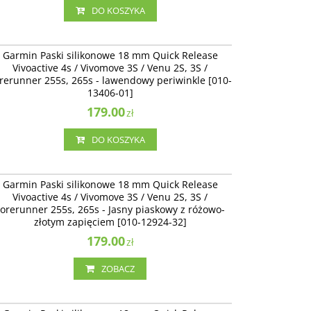
DO KOSZYKA
010-13406-01
Garmin Paski silikonowe 18 mm Quick Release
Vivoactive 4s / Vivomove 3S / Venu 2S, 3S /
rerunner 255s, 265s - lawendowy periwinkle [010-
13406-01]
179.00
zł
DO KOSZYKA
010-12924-32
Garmin Paski silikonowe 18 mm Quick Release
Vivoactive 4s / Vivomove 3S / Venu 2S, 3S /
Forerunner 255s, 265s - Jasny piaskowy z różowo-
złotym zapięciem [010-12924-32]
179.00
zł
ZOBACZ
010-12924-33