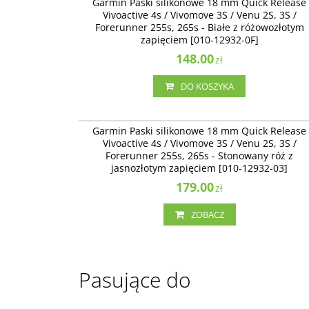
Garmin Paski silikonowe 18 mm Quick Release
Vivoactive 4s / Vivomove 3S / Venu 2S, 3S /
Forerunner 255s, 265s - Białe z różowozłotym
zapięciem [010-12932-0F]
148.00
zł
DO KOSZYKA
010-12932-
Garmin Paski silikonowe 18 mm Quick Release
Vivoactive 4s / Vivomove 3S / Venu 2S, 3S /
Forerunner 255s, 265s - Stonowany róż z
jasnozłotym zapięciem [010-12932-03]
179.00
zł
ZOBACZ
Pasujące do
010-02641-