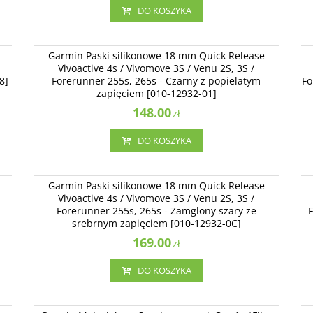
DO KOSZYKA
08
010-12932-01
Garmin Paski silikonowe 18 mm Quick Release
Vivoactive 4s / Vivomove 3S / Venu 2S, 3S /
8]
Forerunner 255s, 265s - Czarny z popielatym
Fo
zapięciem [010-12932-01]
148.00
zł
DO KOSZYKA
02
010-12932-0C
Garmin Paski silikonowe 18 mm Quick Release
Vivoactive 4s / Vivomove 3S / Venu 2S, 3S /
Forerunner 255s, 265s - Zamglony szary ze
srebrnym zapięciem [010-12932-0C]
169.00
zł
DO KOSZYKA
0F
010-14400-01