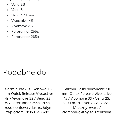
Venu 2S
Venu 3s
Venu 4 41mm
Vivoactive 4S
Vivomove 3S
Forerunner 255s
Forerunner 265s
Podobne do
010-13406-00
010-11251-A4
Garmin Paski silikonowe 18
Garmin Paski silikonowe 18
mm Quick Release Vivoactive
mm Quick Release Vivoactive
4s / Vivomove 3S / Venu 2S,
4s / Vivomove 3S / Venu 2S,
3S / Forerunner 255s, 265s -
3S / Forerunner 255s, 265s -
kość słoniowa z jasnozłotym
Mleczny kwarc /
zapięciem [010-13406-00]
ciemnobłękitny ze srebrnym