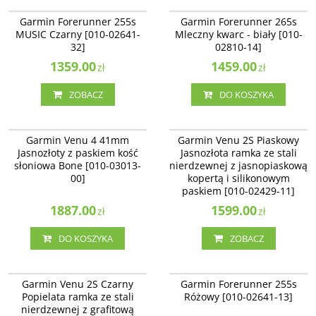
010-02641-32
010-02810-14
NOWOŚĆ
Garmin Forerunner 255s
Garmin Forerunner 265s
MUSIC Czarny [010-02641-
Mleczny kwarc - biały [010-
32]
02810-14]
1359.00
1459.00
zł
zł
ZOBACZ
DO KOSZYKA
010-03013-00
010-02429-11
NOWOŚĆ
BESTSELLER
BESTSELLER
Garmin Venu 4 41mm
Garmin Venu 2S Piaskowy
Jasnozłoty z paskiem kość
Jasnozłota ramka ze stali
słoniowa Bone [010-03013-
nierdzewnej z jasnopiaskową
00]
kopertą i silikonowym
paskiem [010-02429-11]
1887.00
1599.00
zł
zł
DO KOSZYKA
ZOBACZ
010-02429-10
010-02641-13
BESTSELLER
Garmin Venu 2S Czarny
Garmin Forerunner 255s
Popielata ramka ze stali
Różowy [010-02641-13]
nierdzewnej z grafitową