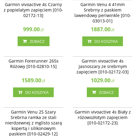
NOWOŚĆ
BESTSELLER
Garmin vivoactive 4s Czarny
Garmin Venu 4 41mm
z popielatym zapięciem [010-
Srebrny z paskiem
02172-13]
lawendowy periwinkle [010-
03013-01]
999.00
1887.00
zł
zł
ZOBACZ
DO KOSZYKA
010-02810-15
010-02172-03
NOWOŚĆ
Garmin Forerunner 265s
Garmin vivoactive 4s
Różowy [010-02810-15]
Jasnoszary ze srebrnym
zapięciem [010-02172-03]
1589.00
1029.00
zł
zł
DO KOSZYKA
ZOBACZ
010-02429-12
010-02172-23
Garmin Venu 2S Szary
Garmin vivoactive 4s Biały z
Srebrna ramka ze stali
różowozłotym zapięciem
nierdzewnej z mglisto szarą
[010-02172-23]
kopertą i silikonowym
paskiem [010-02429-12]