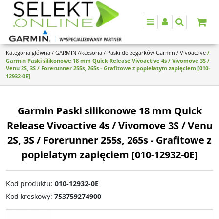
Menu
Panel
Szukaj
Kategoria główna
/
GARMIN Akcesoria
/
Paski do zegarków Garmin
/
Vivoactive
/
Garmin Paski silikonowe 18 mm Quick Release Vivoactive 4s / Vivomove 3S /
Venu 2S, 3S / Forerunner 255s, 265s - Grafitowe z popielatym zapięciem [010-
12932-0E]
Garmin Paski silikonowe 18 mm Quick
Release Vivoactive 4s / Vivomove 3S / Venu
2S, 3S / Forerunner 255s, 265s - Grafitowe z
popielatym zapięciem [010-12932-0E]
Kod produktu
:
010-12932-0E
Kod kreskowy
:
753759274900