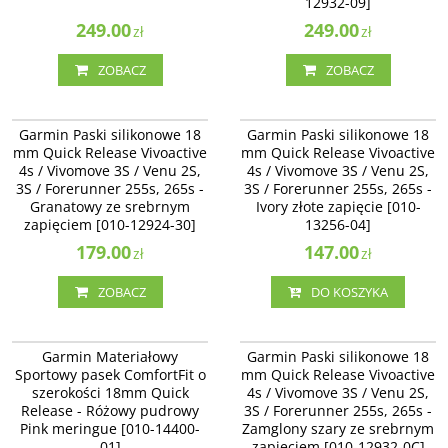
12932-09]
249.00
249.00
zł
zł
ZOBACZ
ZOBACZ
010-12924-30
010-13256-04
Garmin Paski silikonowe 18
Garmin Paski silikonowe 18
mm Quick Release Vivoactive
mm Quick Release Vivoactive
4s / Vivomove 3S / Venu 2S,
4s / Vivomove 3S / Venu 2S,
3S / Forerunner 255s, 265s -
3S / Forerunner 255s, 265s -
Granatowy ze srebrnym
Ivory złote zapięcie [010-
zapięciem [010-12924-30]
13256-04]
179.00
147.00
zł
zł
ZOBACZ
DO KOSZYKA
010-14400-01
010-12932-0C
Garmin Materiałowy
Garmin Paski silikonowe 18
Sportowy pasek ComfortFit o
mm Quick Release Vivoactive
szerokości 18mm Quick
4s / Vivomove 3S / Venu 2S,
Release - Różowy pudrowy
3S / Forerunner 255s, 265s -
Pink meringue [010-14400-
Zamglony szary ze srebrnym
01]
zapięciem [010-12932-0C]