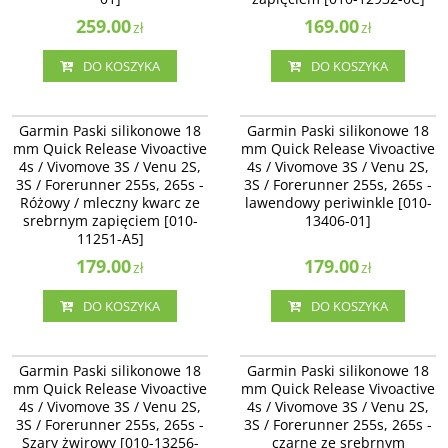
259.00
169.00
zł
zł
DO KOSZYKA
DO KOSZYKA
010-11251-A5
010-13406-01
Garmin Paski silikonowe 18
Garmin Paski silikonowe 18
mm Quick Release Vivoactive
mm Quick Release Vivoactive
4s / Vivomove 3S / Venu 2S,
4s / Vivomove 3S / Venu 2S,
3S / Forerunner 255s, 265s -
3S / Forerunner 255s, 265s -
Różowy / mleczny kwarc ze
lawendowy periwinkle [010-
srebrnym zapięciem [010-
13406-01]
11251-A5]
179.00
179.00
zł
zł
DO KOSZYKA
DO KOSZYKA
010-13256-00
010-11251-3E
Garmin Paski silikonowe 18
Garmin Paski silikonowe 18
mm Quick Release Vivoactive
mm Quick Release Vivoactive
4s / Vivomove 3S / Venu 2S,
4s / Vivomove 3S / Venu 2S,
3S / Forerunner 255s, 265s -
3S / Forerunner 255s, 265s -
Szary żwirowy [010-13256-
czarne ze srebrnym