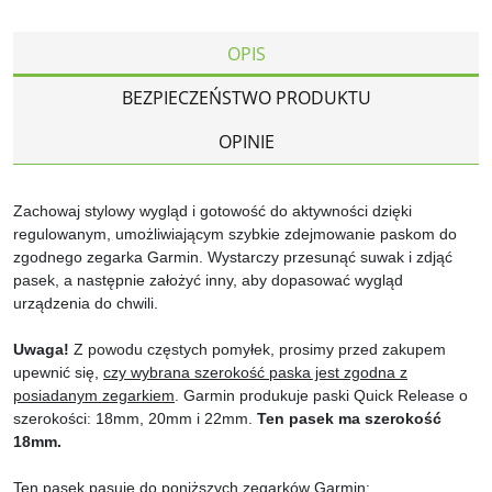
OPIS
BEZPIECZEŃSTWO PRODUKTU
OPINIE
Zachowaj stylowy wygląd i gotowość do aktywności dzięki
regulowanym, umożliwiającym szybkie zdejmowanie paskom do
zgodnego zegarka Garmin. Wystarczy przesunąć suwak i zdjąć
pasek, a następnie założyć inny, aby dopasować wygląd
urządzenia do chwili.
Uwaga!
Z powodu częstych pomyłek, prosimy przed zakupem
upewnić się,
czy wybrana szerokość paska jest zgodna z
posiadanym zegarkiem
. Garmin produkuje paski Quick Release o
szerokości: 18mm, 20mm i 22mm.
Ten pasek ma szerokość
18mm.
Ten pasek pasuje do poniższych zegarków Garmin: