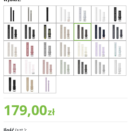
179,00
zł
Ilość
(szt.)
: