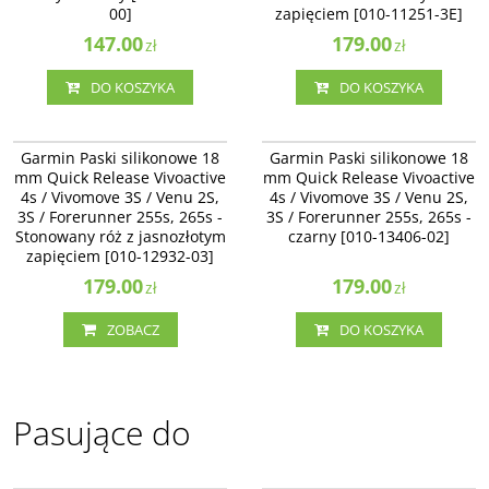
00]
zapięciem [010-11251-3E]
147.00
179.00
zł
zł
DO KOSZYKA
DO KOSZYKA
010-12932-03
010-13406-02
Garmin Paski silikonowe 18
Garmin Paski silikonowe 18
mm Quick Release Vivoactive
mm Quick Release Vivoactive
4s / Vivomove 3S / Venu 2S,
4s / Vivomove 3S / Venu 2S,
3S / Forerunner 255s, 265s -
3S / Forerunner 255s, 265s -
Stonowany róż z jasnozłotym
czarny [010-13406-02]
zapięciem [010-12932-03]
179.00
179.00
zł
zł
ZOBACZ
DO KOSZYKA
Pasujące do
010-02172-13
010-03013-01