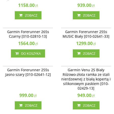
1158.00
939.00
zł
zł
ZOBACZ
ZOBACZ
010-02810-13
010-02641-33
NOWOŚĆ
Garmin Forerunner 265s
Garmin Forerunner 255s
Czarny [010-02810-13]
MUSIC Biały [010-02641-33]
1564.00
1299.00
zł
zł
DO KOSZYKA
ZOBACZ
010-02641-12
010-02429-13
Garmin Forerunner 255s
Garmin Venu 2S Biały
Jasno szary [010-02641-12]
Różowo-złota ramka ze stali
nierdzewnej z białą kopertą i
silikonowym paskiem [010-
02429-13]
999.00
949.00
zł
zł
ZOBACZ
ZOBACZ