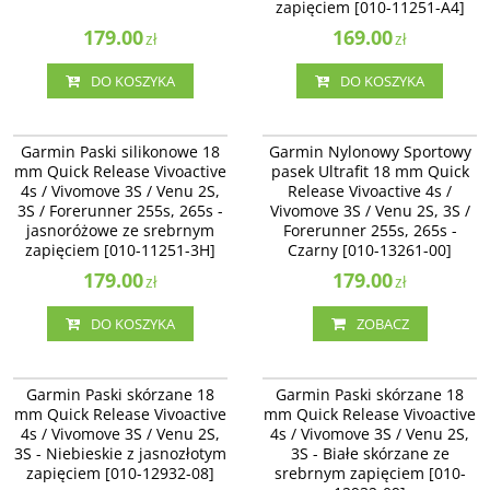
zapięciem [010-11251-A4]
179.00
169.00
zł
zł
DO KOSZYKA
DO KOSZYKA
010-11251-3H
010-13261-00
Garmin Paski silikonowe 18
Garmin Nylonowy Sportowy
mm Quick Release Vivoactive
pasek Ultrafit 18 mm Quick
4s / Vivomove 3S / Venu 2S,
Release Vivoactive 4s /
3S / Forerunner 255s, 265s -
Vivomove 3S / Venu 2S, 3S /
jasnoróżowe ze srebrnym
Forerunner 255s, 265s -
zapięciem [010-11251-3H]
Czarny [010-13261-00]
179.00
179.00
zł
zł
DO KOSZYKA
ZOBACZ
010-12932-08
010-12932-09
Garmin Paski skórzane 18
Garmin Paski skórzane 18
mm Quick Release Vivoactive
mm Quick Release Vivoactive
4s / Vivomove 3S / Venu 2S,
4s / Vivomove 3S / Venu 2S,
3S - Niebieskie z jasnozłotym
3S - Białe skórzane ze
zapięciem [010-12932-08]
srebrnym zapięciem [010-