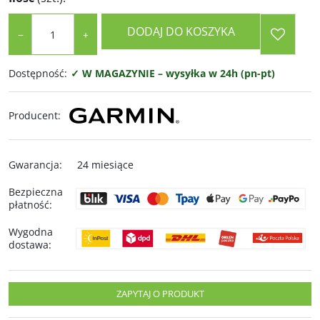
DODAJ DO KOSZYKA
−
+
Dostępność
:
✓ W MAGAZYNIE – wysyłka w 24h (pn-pt)
Producent
:
Gwarancja
:
24 miesiące
Bezpieczna
płatność
:
Wygodna
dostawa
:
ZAPYTAJ O PRODUKT