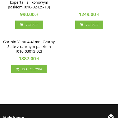
kopertą i silikonowym
paskiem [010-02429-10]
990.00
1249.00
zł
zł
ZOBACZ
ZOBACZ
010-03013-02
NOWOŚĆ
BESTSELLER
Garmin Venu 4 41mm Czarny
Slate z czarnym paskiem
[010-03013-02]
1887.00
zł
DO KOSZYKA
Moje konto