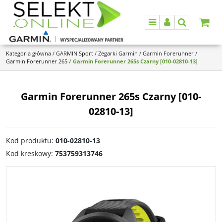
Menu
Panel
Szukaj
Kategoria główna
/
GARMIN Sport
/
Zegarki Garmin
/
Garmin Forerunner
/
Garmin Forerunner 265
/
Garmin Forerunner 265s Czarny [010-02810-13]
Garmin Forerunner 265s Czarny [010-
02810-13]
Kod produktu
:
010-02810-13
Kod kreskowy
:
753759313746