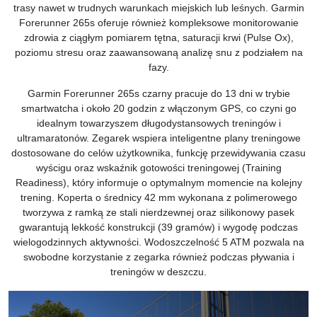
trasy nawet w trudnych warunkach miejskich lub leśnych. Garmin
Forerunner 265s oferuje również kompleksowe monitorowanie
zdrowia z ciągłym pomiarem tętna, saturacji krwi (Pulse Ox),
poziomu stresu oraz zaawansowaną analizę snu z podziałem na
fazy.
Garmin Forerunner 265s czarny pracuje do 13 dni w trybie
smartwatcha i około 20 godzin z włączonym GPS, co czyni go
idealnym towarzyszem długodystansowych treningów i
ultramaratonów. Zegarek wspiera inteligentne plany treningowe
dostosowane do celów użytkownika, funkcję przewidywania czasu
wyścigu oraz wskaźnik gotowości treningowej (Training
Readiness), który informuje o optymalnym momencie na kolejny
trening. Koperta o średnicy 42 mm wykonana z polimerowego
tworzywa z ramką ze stali nierdzewnej oraz silikonowy pasek
gwarantują lekkość konstrukcji (39 gramów) i wygodę podczas
wielogodzinnych aktywności. Wodoszczelność 5 ATM pozwala na
swobodne korzystanie z zegarka również podczas pływania i
treningów w deszczu.