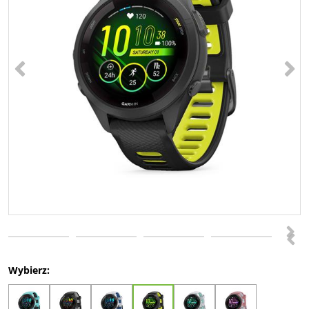
<
>
>
<
Wybierz: