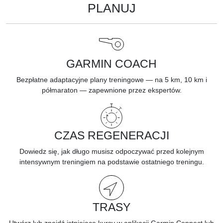
PLANUJ
GARMIN COACH
Bezpłatne adaptacyjne plany treningowe — na 5 km, 10 km i
półmaraton — zapewnione przez ekspertów.
CZAS REGENERACJI
Dowiedz się, jak długo musisz
odpoczywać
przed kolejnym
intensywnym treningiem na podstawie ostatniego treningu.
TRASY
Utwórz lub znajdź istniejące kursy w
aplikacji Garmin Connect
lub