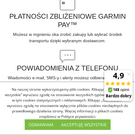
PŁATNOŚCI ZBLIŻENIOWE GARMIN
PAY™
Możesz w mgnieniu oka zrobić zakupy lub wybrać środek
transportu dzięki
wybranym dostawcom.
POWIADOMIENIA Z TELEFONU
Wiadomości e-mail, SMS-y i alerty możesz odbierać w zegarku
®
sparowanym ze
smartfonem iPhone
lub Android™.
Na naszej stronie wykorzystujemy pliki cookies. Klikając „Akceptuję
wszystkie” wyrażasz zgodę na stosowanie wszystkich typów plików cookies,
w tym cookies statystycznych i reklamowych. Klikając „Odmawiam”
wyrażasz zgodę na stosowanie wyłącznie plików cookies niezbędnych do
LIVETRACK
prawidłowego działania strony. Więcej informacji o plikach cookies
znajdziesz w Polityce prywatności.
3
Znajomi i rodzina mogą na bieżąco śledzić Twoją lokalizację
oraz
ODMAWIAM
AKCEPTUJĘ WSZYSTKIE
wyświetlać uprzednio zaplanowane trasy.