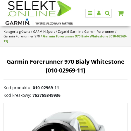
Menu
Panel
Szukaj
Kategoria główna
/
GARMIN Sport
/
Zegarki Garmin
/
Garmin Forerunner
/
Garmin Forerunner 970
/
Garmin Forerunner 970 Biały Whitestone [010-02969-
11]
Garmin Forerunner 970 Biały Whitestone
[010-02969-11]
Kod produktu
:
010-02969-11
Kod kreskowy
:
753759349936