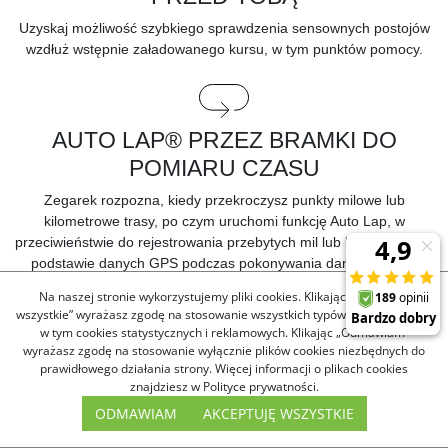
Uzyskaj możliwość szybkiego sprawdzenia sensownych postojów
wzdłuż wstępnie załadowanego kursu, w tym punktów pomocy.
AUTO LAP® PRZEZ BRAMKI DO
POMIARU CZASU
Zegarek rozpozna, kiedy przekroczysz punkty milowe lub
kilometrowe trasy, po czym uruchomi funkcję Auto Lap, w
przeciwieństwie do rejestrowania przebytych mil lub kilometrów na
podstawie danych GPS podczas pokonywania danego kursu.
Na naszej stronie wykorzystujemy pliki cookies. Klikając „Akceptuję
wszystkie” wyrażasz zgodę na stosowanie wszystkich typów plików cookies,
w tym cookies statystycznych i reklamowych. Klikając „Odmawiam”
SUGEROWANY PUNKT ZAKOŃCZENIA
wyrażasz zgodę na stosowanie wyłącznie plików cookies niezbędnych do
prawidłowego działania strony. Więcej informacji o plikach cookies
Jeśli masz załadowany kurs wyścigu, zegarek może zasugerować
znajdziesz w Polityce prywatności.
przycięcie zarejestrowanych danych, tak aby pasowały one do
ODMAWIAM
AKCEPTUJĘ WSZYSTKIE
faktycznego czasu przekroczenia określonego punktu