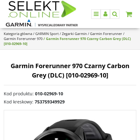
Menu
Panel
Szukaj
Kategoria główna
/
GARMIN Sport
/
Zegarki Garmin
/
Garmin Forerunner
/
Garmin Forerunner 970
/
Garmin Forerunner 970 Czarny Carbon Grey (DLC)
[010-02969-10]
Garmin Forerunner 970 Czarny Carbon
Grey (DLC) [010-02969-10]
Kod produktu
:
010-02969-10
Kod kreskowy
:
753759349929