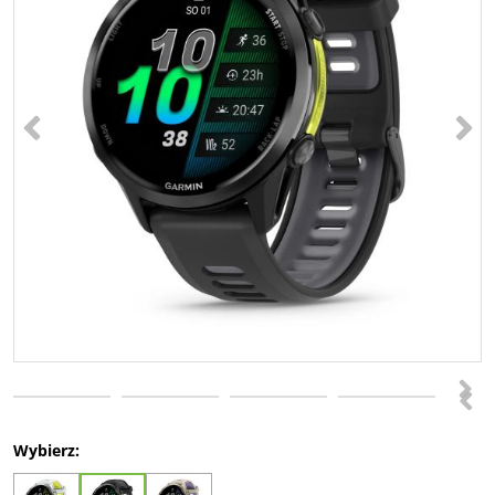
<
>
>
<
Wybierz: