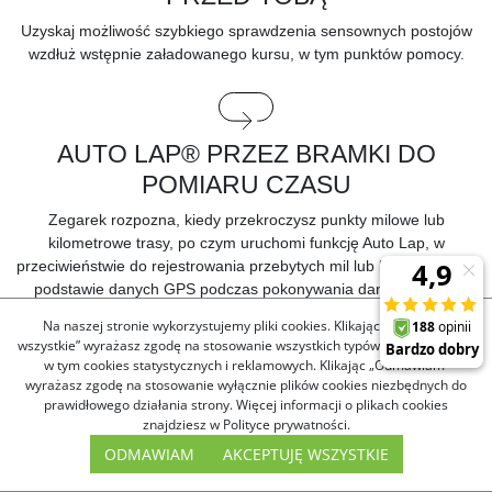
Uzyskaj możliwość szybkiego sprawdzenia sensownych postojów
wzdłuż wstępnie załadowanego kursu, w tym punktów pomocy.
AUTO LAP® PRZEZ BRAMKI DO
POMIARU CZASU
Zegarek rozpozna, kiedy przekroczysz punkty milowe lub
kilometrowe trasy, po czym uruchomi funkcję Auto Lap, w
przeciwieństwie do rejestrowania przebytych mil lub kilometrów na
podstawie danych GPS podczas pokonywania danego kursu.
Na naszej stronie wykorzystujemy pliki cookies. Klikając „Akceptuję
wszystkie” wyrażasz zgodę na stosowanie wszystkich typów plików cookies,
w tym cookies statystycznych i reklamowych. Klikając „Odmawiam”
SUGEROWANY PUNKT ZAKOŃCZENIA
wyrażasz zgodę na stosowanie wyłącznie plików cookies niezbędnych do
prawidłowego działania strony. Więcej informacji o plikach cookies
Jeśli masz załadowany kurs wyścigu, zegarek może zasugerować
znajdziesz w Polityce prywatności.
przycięcie zarejestrowanych danych, tak aby pasowały one do
ODMAWIAM
AKCEPTUJĘ WSZYSTKIE
faktycznego czasu przekroczenia określonego punktu