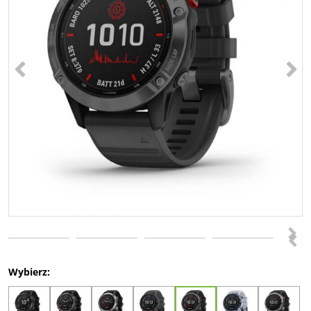
<
>
>
<
Wybierz: